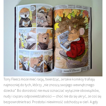
Tony Fleecs może mieć rację, twierdząc, że takie komiksy trafiają
najmocniej do tych, którzy „nie znoszą swojego wewnętrznego
dziecka”. Bo dorosłość nie musi oznaczać wyłącznie obowiązków,
nudy i ciężaru odpowiedzialności — choć nie da się ukryć, że coś się
bezpowrotnie traci. Prostota i niewinność odchodzą w cień. A gdy