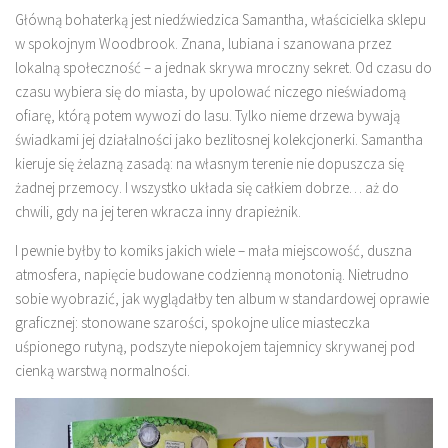
Główną bohaterką jest niedźwiedzica Samantha, właścicielka sklepu
w spokojnym Woodbrook. Znana, lubiana i szanowana przez
lokalną społeczność – a jednak skrywa mroczny sekret. Od czasu do
czasu wybiera się do miasta, by upolować niczego nieświadomą
ofiarę, którą potem wywozi do lasu. Tylko nieme drzewa bywają
świadkami jej działalności jako bezlitosnej kolekcjonerki. Samantha
kieruje się żelazną zasadą: na własnym terenie nie dopuszcza się
żadnej przemocy. I wszystko układa się całkiem dobrze… aż do
chwili, gdy na jej teren wkracza inny drapieżnik.
I pewnie byłby to komiks jakich wiele – mała miejscowość, duszna
atmosfera, napięcie budowane codzienną monotonią. Nietrudno
sobie wyobrazić, jak wyglądałby ten album w standardowej oprawie
graficznej: stonowane szarości, spokojne ulice miasteczka
uśpionego rutyną, podszyte niepokojem tajemnicy skrywanej pod
cienką warstwą normalności.