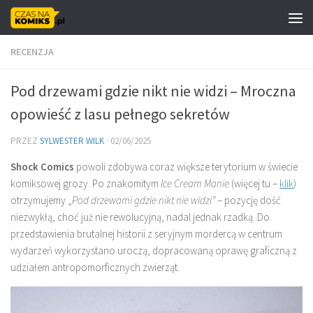
Skip to content
RECENZJA
Pod drzewami gdzie nikt nie widzi – Mroczna
opowieść z lasu pełnego sekretów
PRZEZ
SYLWESTER WILK
·
02/06/2025
Shock Comics
powoli zdobywa coraz większe terytorium w świecie
komiksowej grozy. Po znakomitym
Ice Cream Manie
(więcej tu –
klik
)
otrzymujemy „
Pod drzewami gdzie nikt nie widzi”
– pozycję dość
niezwykłą, choć już nie rewolucyjną, nadal jednak rzadką. Do
przedstawienia brutalnej historii z seryjnym mordercą w centrum
wydarzeń wykorzystano uroczą, dopracowaną oprawę graficzną z
udziałem antropomorficznych zwierząt.