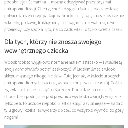
podobnie jak Samantha — można odczytywać przez pryzmat
antropomorfizacji. Cherry, choć z wyglądu świnia, swoją postawą
potwierdza stereotyp: parkuje na środku ulicy, wpycha się bezczelnie
w kolejkę po kawę, traktuje innych z pogardą i nie waha się użyć
przemocy. Czy spotka ją to, na co zasłużyła? To tylko kwestia czasu.
Dla tych, którzy nie znoszą swojego
wewnętrznego dziecka
Woodbrook to wyjątkowo normalne małe miasteczko — i właśnie tą
swoją
normalnością
potrafi zaskoczyć. W ludzkim świecie widok
sklepu mięsnego nikogo nie dziwi. Tutaj jednak, w świecie uroczych,
antropomorficznych zwierząt, wzbudza on pewien niepokój. Coś tu
zgrzyta. To trochę jak myśl o Kaczorze Donaldzie: na co dzień
chodzi bez spodni, ale spod prysznica wychodzi owinięty w ręcznik.
Tylko że tu to uczucie niepokoju jest dziesięć razy silniejsze — siada z
tyłu głowy i czeka, aż wydarzy się coś, co wszystko wywróci do góry
nogami.