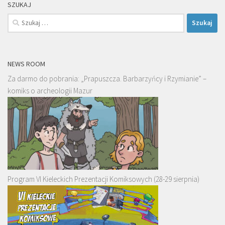
SZUKAJ
Szukaj:
NEWS ROOM
Za darmo do pobrania: „Prapuszcza. Barbarzyńcy i Rzymianie” –
komiks o archeologii Mazur
Program VI Kieleckich Prezentacji Komiksowych (28-29 sierpnia)