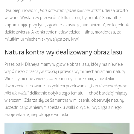
Dwubiegunowość
„Pod drzewami gdzie nikt nie widzi”
uderza prosto
w twarz. Wystarczy przewrócić kilka stron, by polubić Samanthę –
zapominając przy tym, zgodnie z zasadą „bambinizmu”, że to jednak
dzikie zwierzę. A konkretnie niedźwiedzica – silna, mordercza, za
milutkim uśmiechem skrywająca zew krwi.
Natura kontra wyidealizowany obraz lasu
Przez bajki Disneya mamy w głowie obraz lasu, który ma niewiele
wspólnego z rzeczywistością i prawdziwymi mechanizmami natury.
Widzimy biedne zwierzątka ze smutnymi oczkami, a nie dzikie
stworzenia kierowane instynktem przetrwania.
„Pod drzewami gdzie
nikt nie widzi”
delikatnie dotyka tego tematu — choć bardziej między
wierszami. Zdarza się, że Samantha w milczeniu obserwuje naturę,
uczestnicząc w niemym spektaklu walki o życie, i wyciąga z niego
swoje własne, niepokojące wnioski.