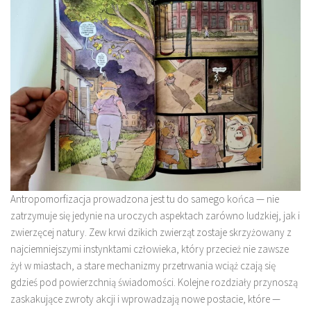
Antropomorfizacja prowadzona jest tu do samego końca — nie
zatrzymuje się jedynie na uroczych aspektach zarówno ludzkiej, jak i
zwierzęcej natury. Zew krwi dzikich zwierząt zostaje skrzyżowany z
najciemniejszymi instynktami człowieka, który przecież nie zawsze
żył w miastach, a stare mechanizmy przetrwania wciąż czają się
gdzieś pod powierzchnią świadomości. Kolejne rozdziały przynoszą
zaskakujące zwroty akcji i wprowadzają nowe postacie, które —