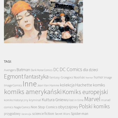
TAGI:
DC Comics
DC
Batman
dla dzieci
Avengers
Dark Horse Comics
Egmont
fantastyka
Grzegorz Rosiński
humor
fantasy
Image
horror
Inne
kolekcja Hachette
komiks
Image Comics
Jean Van Hamme
komiks amerykański
Komiks europejski
Marvel
Kultura Gniewu
komiks historyczny
kryminał
lost in time
marvel
Polski komiks
obyczajowy
Non Stop Comics
comics
Nagle Comics
science fiction
Spider-man
przygodowy
Secret Wars
recenzja