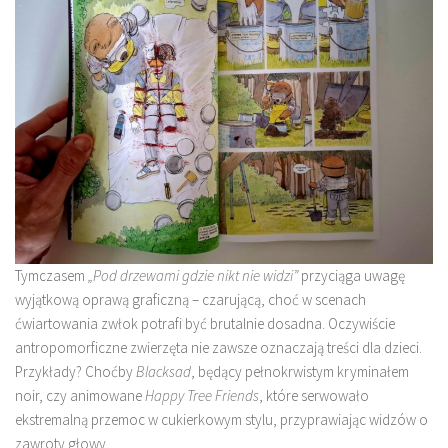
Tymczasem
„Pod drzewami gdzie nikt nie widzi”
przyciąga uwagę
wyjątkową oprawą graficzną – czarującą, choć w scenach
ćwiartowania zwłok potrafi być brutalnie dosadna. Oczywiście
antropomorficzne zwierzęta nie zawsze oznaczają treści dla dzieci.
Przykłady? Choćby
Blacksad
, będący pełnokrwistym kryminałem
noir, czy animowane
Happy Tree Friends
, które serwowało
ekstremalną przemoc w cukierkowym stylu, przyprawiając widzów o
zawroty głowy.