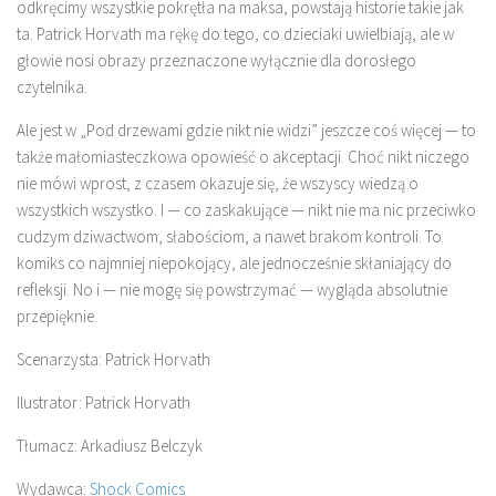
odkręcimy wszystkie pokrętła na maksa, powstają historie takie jak
ta. Patrick Horvath ma rękę do tego, co dzieciaki uwielbiają, ale w
głowie nosi obrazy przeznaczone wyłącznie dla dorosłego
czytelnika.
Ale jest w „Pod drzewami gdzie nikt nie widzi” jeszcze coś więcej — to
także małomiasteczkowa opowieść o akceptacji. Choć nikt niczego
nie mówi wprost, z czasem okazuje się, że wszyscy wiedzą o
wszystkich wszystko. I — co zaskakujące — nikt nie ma nic przeciwko
cudzym dziwactwom, słabościom, a nawet brakom kontroli. To
komiks co najmniej niepokojący, ale jednocześnie skłaniający do
refleksji. No i — nie mogę się powstrzymać — wygląda absolutnie
przepięknie.
Scenarzysta: Patrick Horvath
Ilustrator: Patrick Horvath
Tłumacz: Arkadiusz Belczyk
Wydawca:
Shock Comics