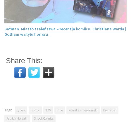
Batman. Miasto szaleństwa – recenzja komiksu Christiana Warda |
Gotham w stylu horroru
Share This:
Tagi:
groza
horror
IDW
Inne
komiks amerykański
kryminał
Patrick Horvath
Shock Comics