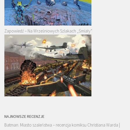
Zapowiedź – Na Wrześniowych Szlakach „Śmiały”
NAJNOWSZE RECENZJE
Batman. Miasto szaleństwa – recenzja komiksu Christiana Warda |