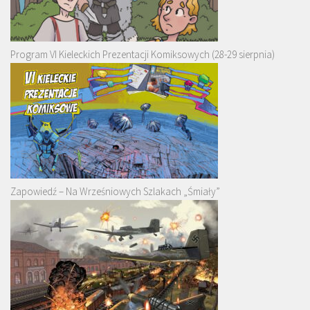
Program VI Kieleckich Prezentacji Komiksowych (28-29 sierpnia)
Zapowiedź – Na Wrześniowych Szlakach „Śmiały”