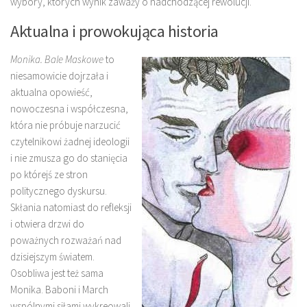
wybory, których wynik zaważy o nadchodzącej rewolucji.
Aktualna i prowokująca historia
Monika. Bale Maskowe
to
niesamowicie dojrzała i
aktualna opowieść,
nowoczesna i współczesna,
która nie próbuje narzucić
czytelnikowi żadnej ideologii
i nie zmusza go do stanięcia
po którejś ze stron
politycznego dyskursu.
Skłania natomiast do refleksji
i otwiera drzwi do
poważnych rozważań nad
dzisiejszym światem.
Osobliwa jest też sama
Monika. Baboni i March
wspólnymi siłami wykreowali