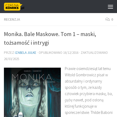
Skip to content
RECENZJA
0
Monika. Bale Maskowe. Tom 1 – maski,
tożsamość i intrygi
PRZEZ
IZABELA JULKE
· OPUBLIKOWANO
16/12/2016
· ZAKTUALIZOWANO
26/03/2025
Prawie osiemdziesiąt lat temu
Witold Gombrowicz pisał w
absurdalny i ordynarny
sposób o tym, że każdy
człowiek przybiera maskę, ba,
gębę
nawet, pod osłoną
której funkcjonuje w
społeczeństwie. Thilde Baboni