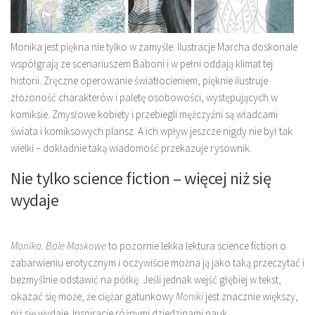
Monika jest piękna nie tylko w zamyśle. Ilustracje Marcha doskonale
współgrają ze scenariuszem Baboni i w pełni oddają klimat tej
historii. Zręczne operowanie światłocieniem, pięknie ilustruje
złożoność charakterów i paletę osobowości, występujących w
komiksie. Zmysłowe kobiety i przebiegli mężczyźni są władcami
świata i komiksowych plansz. A ich wpływ jeszcze nigdy nie był tak
wielki – dokładnie taką wiadomość przekazuje rysownik.
Nie tylko science fiction – więcej niż się
wydaje
Monika. Bale Maskowe
to pozornie lekka lektura science fiction o
zabarwieniu erotycznym i oczywiście można ją jako taką przeczytać i
bezmyślnie odstawić na półkę. Jeśli jednak wejść głębiej w tekst,
okazać się może, że ciężar gatunkowy
Moniki
jest znacznie większy,
niż się wydaje. Inspiracje różnymi dziedzinami nauk