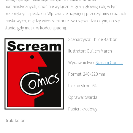
humanistycznych, choć nie wyłącznie, grają główną rolę w tym
przepięknym spektaklu. Wprawdzie najwięcej przeczytamy o balach
maskowych, między wierszami przelewa się wiedza o tym, co się
stanie, gdy maski w końcu spadną.
Scenarzysta: Thilde Barboni
Ilustrator: Guillem March
Wydawnictwo:
Scream Comics
Format: 240×320 mm
Liczba stron: 64
Oprawa: twarda
Papier: kredowy
Druk: kolor