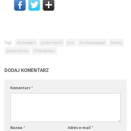
Tagi:
dla dorosłych
Guillem March
Inne
Komiks europejski
Monika
Scream Comics
Thilde Barboni
DODAJ KOMENTARZ
Komentarz
*
Nazwa
*
Adres e-mail
*