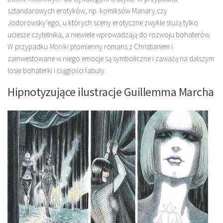
sztandarowych erotyków, np. komiksów Manary czy
Jodorowsky’ego, u których sceny erotyczne zwykle służą tylko
uciesze czytelnika, a niewiele wprowadzają do rozwoju bohaterów.
W przypadku
Moniki
płomienny romans z Christianem i
zainwestowane w niego emocje są symboliczne i zaważą na dalszym
losie bohaterki i ciągłości fabuły.
Hipnotyzujące ilustracje Guillemma Marcha