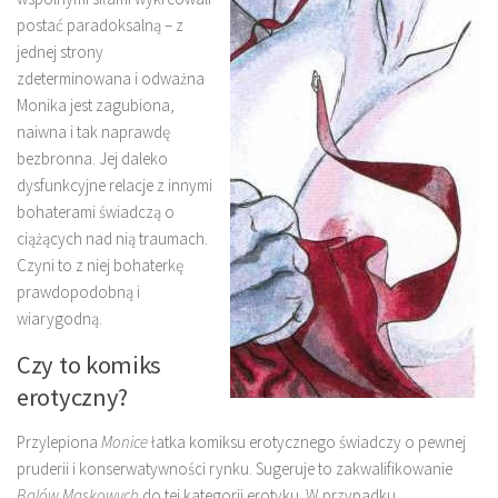
postać paradoksalną – z
jednej strony
zdeterminowana i odważna
Monika jest zagubiona,
naiwna i tak naprawdę
bezbronna. Jej daleko
dysfunkcyjne relacje z innymi
bohaterami świadczą o
ciążących nad nią traumach.
Czyni to z niej bohaterkę
prawdopodobną i
wiarygodną.
Czy to komiks
erotyczny?
Przylepiona
Monice
łatka komiksu erotycznego świadczy o pewnej
pruderii i konserwatywności rynku. Sugeruje to zakwalifikowanie
Balów Maskowych
do tej kategorii erotyku. W przypadku