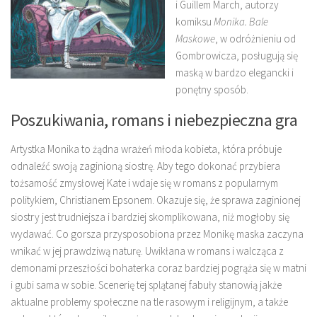
i Guillem March, autorzy
komiksu
Monika. Bale
Maskowe
, w odróżnieniu od
Gombrowicza, posługują się
maską w bardzo elegancki i
ponętny sposób.
Poszukiwania, romans i niebezpieczna gra
Artystka Monika to żądna wrażeń młoda kobieta, która próbuje
odnaleźć swoją zaginioną siostrę. Aby tego dokonać przybiera
tożsamość zmysłowej Kate i wdaje się w romans z popularnym
politykiem, Christianem Epsonem. Okazuje się, że sprawa zaginionej
siostry jest trudniejsza i bardziej skomplikowana, niż mogłoby się
wydawać. Co gorsza przysposobiona przez Monikę maska zaczyna
wnikać w jej prawdziwą naturę. Uwikłana w romans i walcząca z
demonami przeszłości bohaterka coraz bardziej pogrąża się w matni
i gubi sama w sobie. Scenerię tej splątanej fabuły stanowią jakże
aktualne problemy społeczne na tle rasowym i religijnym, a także