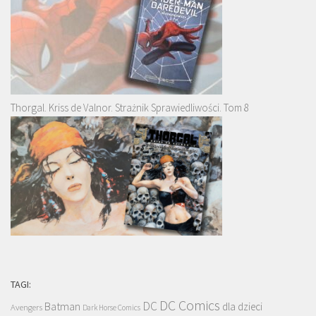
Thorgal. Kriss de Valnor. Strażnik Sprawiedliwości. Tom 8
TAGI:
DC Comics
DC
Batman
dla dzieci
Avengers
Dark Horse Comics