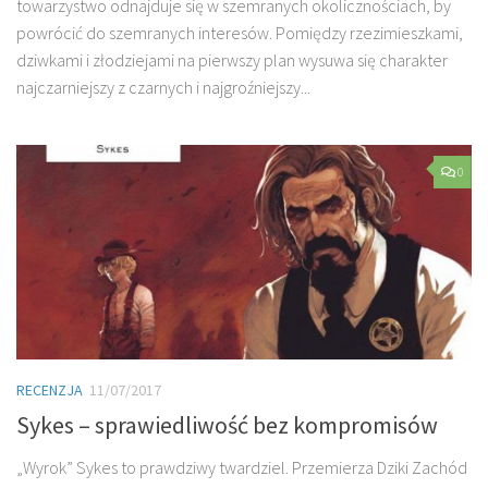
towarzystwo odnajduje się w szemranych okolicznościach, by
powrócić do szemranych interesów. Pomiędzy rzezimieszkami,
dziwkami i złodziejami na pierwszy plan wysuwa się charakter
najczarniejszy z czarnych i najgroźniejszy...
0
RECENZJA
11/07/2017
Sykes – sprawiedliwość bez kompromisów
„Wyrok” Sykes to prawdziwy twardziel. Przemierza Dziki Zachód