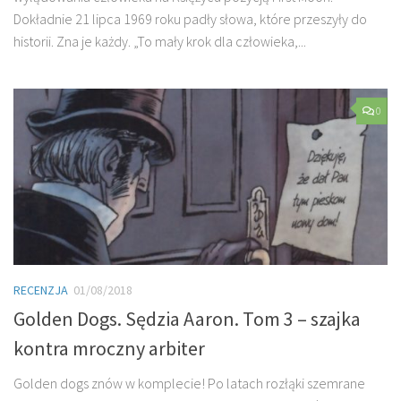
Dokładnie 21 lipca 1969 roku padły słowa, które przeszyły do
historii. Zna je każdy. „To mały krok dla człowieka,...
0
RECENZJA
01/08/2018
Golden Dogs. Sędzia Aaron. Tom 3 – szajka
kontra mroczny arbiter
Golden dogs znów w komplecie! Po latach rozłąki szemrane