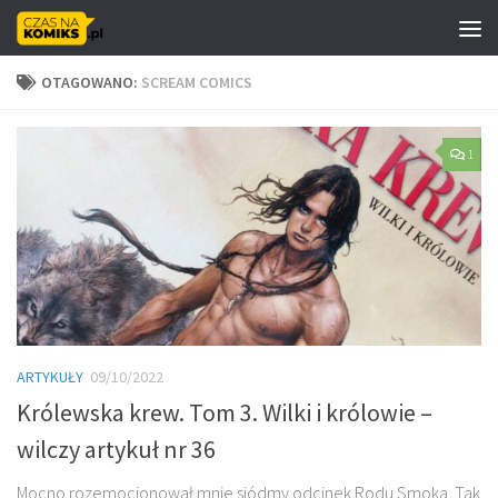
Skip to content
OTAGOWANO:
SCREAM COMICS
1
ARTYKUŁY
09/10/2022
Królewska krew. Tom 3. Wilki i królowie –
wilczy artykuł nr 36
Mocno rozemocjonował mnie siódmy odcinek Rodu Smoka. Tak