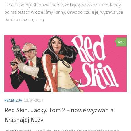
Lario i Lukrecja ślubowali sobie, że będą zawsze razem. Kiedy
po raz ostatni widzieliśmy Fanny, Orwood czule jej wyznwał, że
bardzo chce się z nią...
0
RECENZJA
12/04/2017
Red Skin. Jacky. Tom 2 – nowe wyzwania
Krasnajej Koży
Drugi tom cyklu Red Skin. Jacky rozpoczyna się dokładnie po