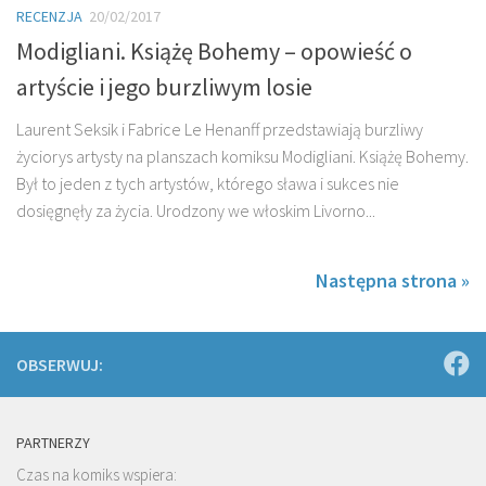
RECENZJA
20/02/2017
Modigliani. Książę Bohemy – opowieść o
artyście i jego burzliwym losie
Laurent Seksik i Fabrice Le Henanff przedstawiają burzliwy
życiorys artysty na planszach komiksu Modigliani. Książę Bohemy.
Był to jeden z tych artystów, którego sława i sukces nie
dosięgnęły za życia. Urodzony we włoskim Livorno...
Następna strona »
OBSERWUJ:
PARTNERZY
Czas na komiks wspiera: