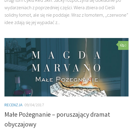
wydarzeniach z poprzedniej części. Wiera zbiera od Cieśli
solidny łomot, ale się nie poddaje. Wraz z łomotem, „czerwone”
idee zdają się jej wypadać z...
0
RECENZJA
09/04/2017
Małe Pożegnanie – poruszający dramat
obyczajowy