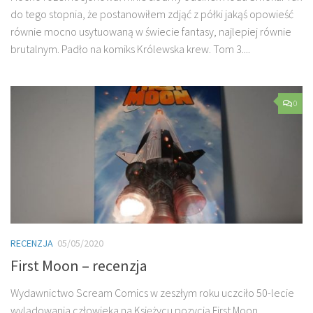
do tego stopnia, że postanowiłem zdjąć z półki jakąś opowieść
równie mocno usytuowaną w świecie fantasy, najlepiej równie
brutalnym. Padło na komiks Królewska krew. Tom 3....
0
RECENZJA
05/05/2020
First Moon – recenzja
Wydawnictwo Scream Comics w zeszłym roku uczciło 50-lecie
wylądowania człowieka na Księżycu pozycją First Moon.