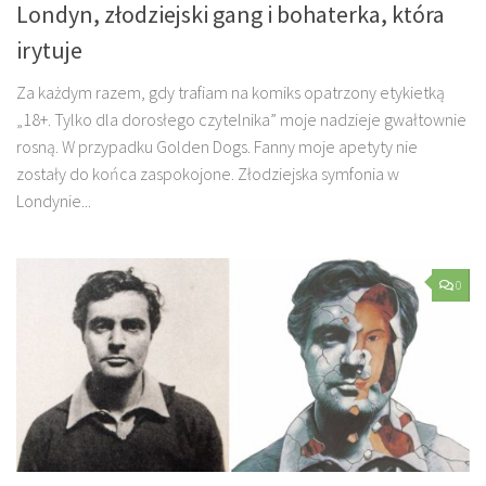
Londyn, złodziejski gang i bohaterka, która
irytuje
Za każdym razem, gdy trafiam na komiks opatrzony etykietką
„18+. Tylko dla dorosłego czytelnika” moje nadzieje gwałtownie
rosną. W przypadku Golden Dogs. Fanny moje apetyty nie
zostały do końca zaspokojone. Złodziejska symfonia w
Londynie...
0