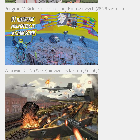
Program VI Kieleckich Prezentacji Komiksowych (28-29 sierpnia)
Zapowiedź – Na Wrześniowych Szlakach „Śmiały”