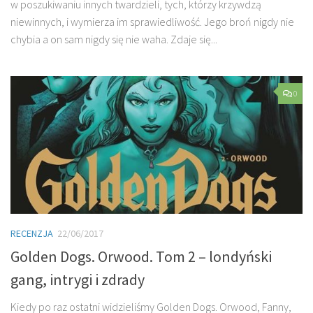
w poszukiwaniu innych twardzieli, tych, którzy krzywdzą
niewinnych, i wymierza im sprawiedliwość. Jego broń nigdy nie
chybia a on sam nigdy się nie waha. Zdaje się...
0
RECENZJA
22/06/2017
Golden Dogs. Orwood. Tom 2 – londyński
gang, intrygi i zdrady
Kiedy po raz ostatni widzieliśmy Golden Dogs. Orwood, Fanny,