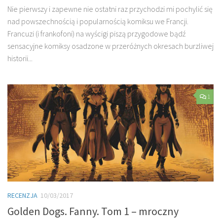
Nie pierwszy i zapewne nie ostatni raz przychodzi mi pochylić się
nad powszechnością i popularnością komiksu we Francji.
Francuzi (i frankofoni) na wyścigi piszą przygodowe bądź
sensacyjne komiksy osadzone w przeróżnych okresach burzliwej
historii...
1
RECENZJA
10/03/2017
Golden Dogs. Fanny. Tom 1 – mroczny