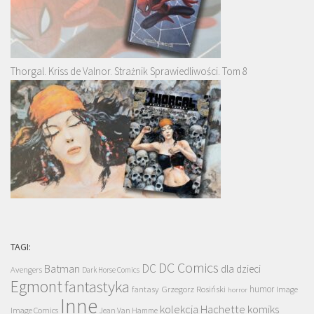
Thorgal. Kriss de Valnor. Strażnik Sprawiedliwości. Tom 8
TAGI:
DC Comics
DC
Batman
dla dzieci
Avengers
Dark Horse Comics
Egmont
fantastyka
Grzegorz Rosiński
humor
fantasy
Image
horror
Inne
kolekcja Hachette
komiks
Image Comics
Jean Van Hamme