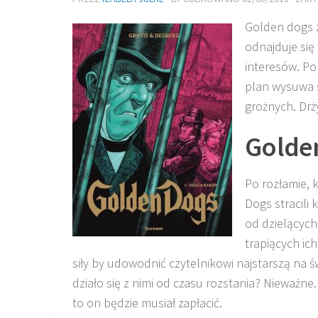
Golden dogs 
odnajduje się
interesów. Po
plan wysuwa si
grożnych. Drż
Golde
Po rozłamie, 
Dogs stracili 
od dzielących
trapiących ich
siły by udowodnić czytelnikowi najstarszą na ś
działo się z nimi od czasu rozstania? Nieważne
to on będzie musiał zapłacić.