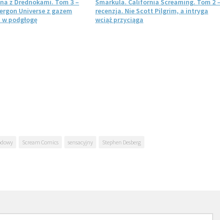
ojna z Drednokami. Tom 3 –
Smarkula. California Screaming. Tom 2 
nergon Universe z gazem
recenzja. Nie Scott Pilgrim, a intryga
 w podgłogę
wciąż przyciąga
odowy
Scream Comics
sensacyjny
Stephen Desberg