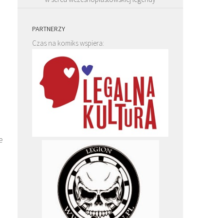
PARTNERZY
Czas na komiks wspiera:
e