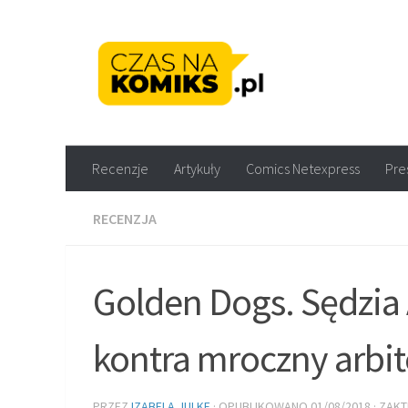
Skip to content
Recenzje komiksów M
Recenzje
Artykuły
Comics Netexpress
Pre
RECENZJA
Golden Dogs. Sędzia 
kontra mroczny arbit
PRZEZ
IZABELA JULKE
· OPUBLIKOWANO
01/08/2018
· ZAK