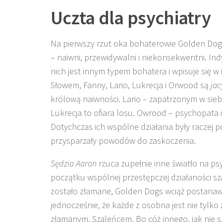
Uczta dla psychiatry
Na pierwszy rzut oka bohaterowie Golden Dogs
– naiwni, przewidywalni i niekonsekwentni. In
nich jest innym typem bohatera i wpisuje się w 
Słowem, Fanny, Lario, Lukrecja i Orwood są
jac
królową naiwności. Lario – zapatrzonym w siebi
Lukrecja to ofiara losu. Owrood – psychopata 
Dotychczas ich wspólne działania były raczej po
przysparzały powodów do zaskoczenia.
Sędzia Aaron
rzuca zupełnie inne światło na ps
początku wspólnej przestępczej działaności sz
zostało złamane, Golden Dogs wciąż postanawia
jednocześnie, że każde z osobna jest nie tylk
złamanym. Szaleńcem. Bo cóż innego, jak nie s