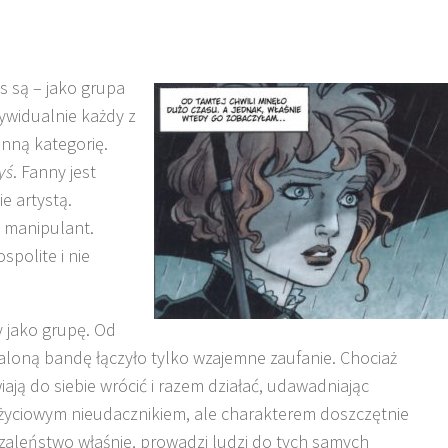
 są – jako grupa
dywidualnie każdy z
inną kategorię.
yś
. Fanny jest
e artystą.
i manipulant.
spolite i nie
y jako grupę. Od
aloną bandę łączyło tylko wzajemne zaufanie. Chociaż
ją do siebie wrócić i razem działać, udawadniając
o życiowym nieudacznikiem, ale charakterem doszczętnie
zaleństwo właśnie, prowadzi ludzi do tych samych