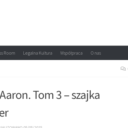
arvel, DC Comics, Image, newsy, konkursy. Wszystko o komiksach
ss Room
Legalna Kultura
Współpraca
O nas
Aaron. Tom 3 – szajka
er
TUALIZOWANO
05/05/2025