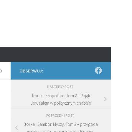
0
OBSERWUJ:
NASTĘPNY POST
Transmetropolitan. Tom 2 – Pająk
Jeruzalem w politycznym chaosie
POPRZEDNI POST
Borka i Sambor. Myszy. Tom 2 – przygoda
w sercu wczesnopiastowskiej legendy