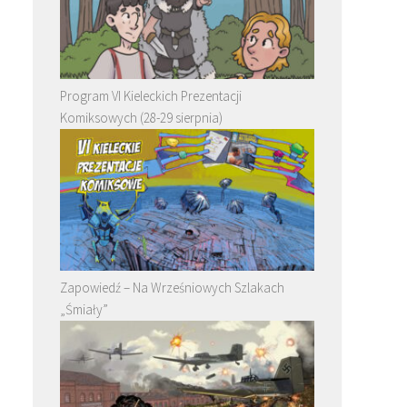
Program VI Kieleckich Prezentacji
Komiksowych (28-29 sierpnia)
Zapowiedź – Na Wrześniowych Szlakach
„Śmiały”