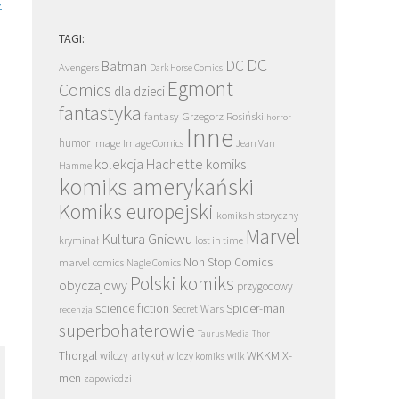
–
Cauchon albo człowiek który zabił
Thorgal. Kriss de Valnor. 
Joannę d’Arc
Tom 7 – recenzja. Finał co
TAGI:
DC
DC
Batman
Avengers
Dark Horse Comics
Egmont
Comics
dla dzieci
fantastyka
Grzegorz Rosiński
fantasy
horror
Inne
humor
Image
Image Comics
Jean Van
kolekcja Hachette
komiks
Hamme
komiks amerykański
Komiks europejski
komiks historyczny
Marvel
Kultura Gniewu
kryminał
lost in time
Non Stop Comics
marvel comics
Nagle Comics
Polski komiks
obyczajowy
przygodowy
science fiction
Spider-man
Secret Wars
recenzja
superbohaterowie
Taurus Media
Thor
Thorgal
WKKM
X-
wilczy artykuł
wilczy komiks
wilk
men
zapowiedzi