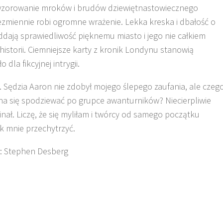
zorowanie mroków i brudów dziewiętnastowiecznego
zmiennie robi ogromne wrażenie. Lekka kreska i dbałość o
ddają sprawiedliwość pięknemu miasto i jego nie całkiem
istorii. Ciemniejsze karty z kronik Londynu stanowią
 dla fikcyjnej intrygii.
. Sędzia Aaron nie zdobył mojego ślepego zaufania, ale czeg
a się spodziewać po grupce awanturników? Niecierpliwie
nał. Liczę, że się myliłam i twórcy od samego początku
ak mnie przechytrzyć.
: Stephen Desberg