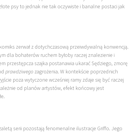
ote psy to jednak nie tak oczywiste i banalne postaci jak
komiks zerwał z dotychczasową przeiwdywalną konwencją.
ym dla bohaterów ruchem byłoby raczej znalezienie i
sem przestępcza szajka postanawia ukarać Sędziego, zmorę
 od
prawdziwego
zagrożenia. W kontekście poprzednich
ście poza wytyczone wcześniej ramy zdaje się być raczej
ależnie od planów artystów, efekt końcowy jest
łe.
aletą serii pozostają fenomenalne ilustracje Griffo. Jego