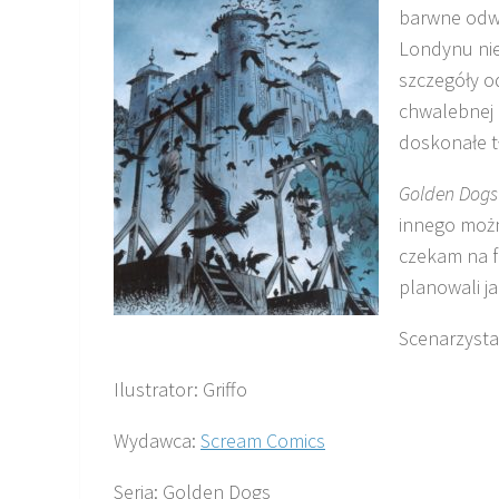
barwne odw
Londynu nie
szczegóły o
chwalebnej h
doskonałe tło
Golden Dogs
innego możn
czekam na fi
planowali j
Scenarzysta
Ilustrator: Griffo
Wydawca:
Scream Comics
Seria: Golden Dogs