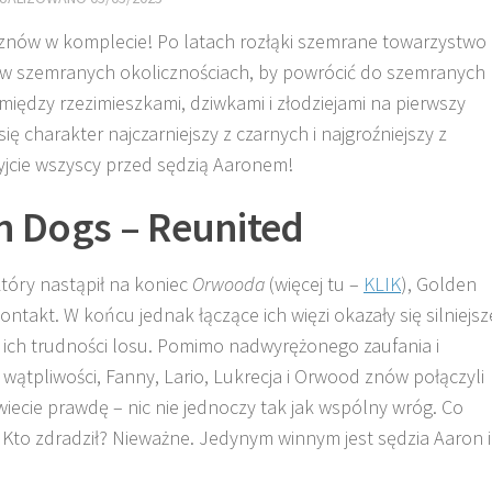
znów w komplecie! Po latach rozłąki szemrane towarzystwo
 w szemranych okolicznościach, by powrócić do szemranych
między rzezimieszkami, dziwkami i złodziejami na pierwszy
ę charakter najczarniejszy z czarnych i najgroźniejszy z
yjcie wszyscy przed sędzią Aaronem!
n Dogs – Reunited
który nastąpił na koniec
Orwooda
(więcej tu –
KLIK
), Golden
kontakt. W końcu jednak łączące ich więzi okazały się silniejsz
 ich trudności losu. Pomimo nadwyrężonego zaufania i
 wątpliwości, Fanny, Lario, Lukrecja i Orwood znów połączyli
wiecie prawdę – nic nie jednoczy tak jak wspólny wróg. Co
. Kto zdradził? Nieważne. Jedynym winnym jest sędzia Aaron i