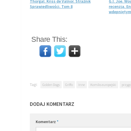
nzja. Polski
Thorgal. Kriss de Valnor. Strażnik
G.I. Joe. W
j formie
Sprawiedliwości. Tom 8
recenzja. E
wdepniętym
Share This:
Tagi:
Golden Dogs
Griffo
Inne
Komiks europejski
przyg
DODAJ KOMENTARZ
Komentarz
*