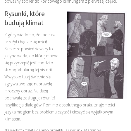
poważny spoiler do końcowego cliffhungera z pierwszej części.
Rysunki, które
budują klimat
Z góry wiadomo, że Tadeusz
przeżył i będzie się mścił.
Szczerze powiedziawszy to
jedyna wada, do której można
się przyczepić jeśli chodzi o
stronę fabularną tej historii.
Wszystko tutaj świetnie się
zgrywa tworząc naprawdę
mroczny obraz. Na dużą
pochwałę zasługuje również
rusyfikacja dialogów. Pomimo absolutnego braku znajomości
języka mogłem bez problemu czytać i cieszyć się wyjątkowym
klimatem.
Największą zaletą całego projektu są rysunki Marianny