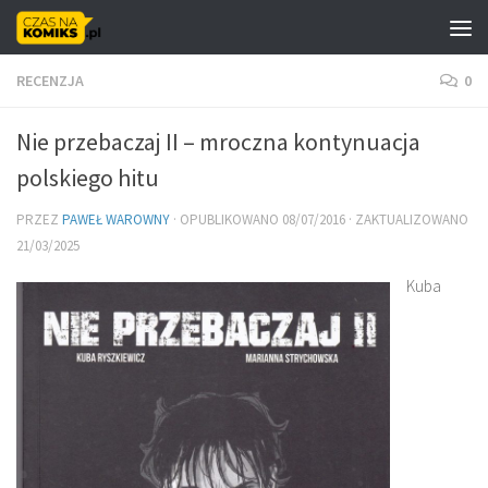
Skip to content
RECENZJA
0
Nie przebaczaj II – mroczna kontynuacja
polskiego hitu
PRZEZ
PAWEŁ WAROWNY
· OPUBLIKOWANO
08/07/2016
· ZAKTUALIZOWANO
21/03/2025
Kuba