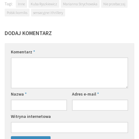
Tagi:
Inne
Kuba Ryszkiewicz
Marianna Strychowska
Nie przebaczaj
Polski komiks
sensacyjne i thrillery
DODAJ KOMENTARZ
Komentarz
*
Nazwa
*
Adres e-mail
*
Witryna internetowa