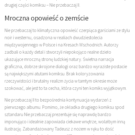
drugiej części komiksu – Nie przebaczaj II.
Mroczna opowieść o zemście
Nie przebaczaj to klimatyczna opowieść czerpiąca garściami ze stylu
noir i westernu, osadzona w realiach dwudziestolecia
międzywojennego w Polsce i na Kresach Wschodnich. Autorzy
zadbali o każdy detal i stworzyli niepokojąco realne dzieło
ukazujące mroczną stronę ludzkiej natury. Świetna narracja
graficzna, dobrze skrojone dialogi oraz bardzo wyraziste postacie
są największymi atutami komiksu. Brak koloryzowania
rzeczywistości i brutalny realizm życia w tamtym okresie może
szokować, ale jest to ta cecha, która czyni ten komiks wyjątkowym.
Nie przebaczaj II to bezpośrednia kontynuacja wydarzeń z
pierwszego albumu. Pomimo, że okładka drugiego komiksu spod
sztandaru Nie przebaczaj prezentuje się naprawdę bardzo
imponująco i idealnie zapowiada ciekawe wnętrze, wolałbym inną
ilustrację. Zabandażowany Tadeusz z nożem w ręku to dość