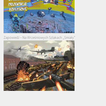
Zapowiedź – Na Wrześniowych Szlakach „Śmiały”