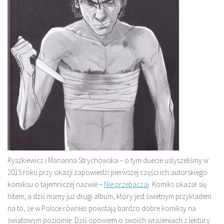
Ryszkiewicz i Marianna Strychowska – o tym duecie usłyszeliśmy w
2015 roku przy okazji zapowiedzi pierwszej części ich autorskiego
komiksu o tajemniczej nazwie –
Nie przebaczaj
. Komiks okazał się
hitem, a dziś mamy już drugi album, który jest świetnym przykładem
na to, że w Polsce również powstają bardzo dobre komiksy na
światowym poziomie. Dziś opowiem o swoich wrażeniach z lektury