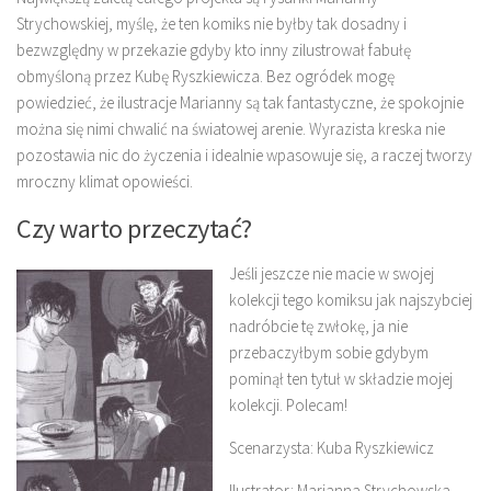
Strychowskiej, myślę, że ten komiks nie byłby tak dosadny i
bezwzględny w przekazie gdyby kto inny zilustrował fabułę
obmyśloną przez Kubę Ryszkiewicza. Bez ogródek mogę
powiedzieć, że ilustracje Marianny są tak fantastyczne, że spokojnie
można się nimi chwalić na światowej arenie. Wyrazista kreska nie
pozostawia nic do życzenia i idealnie wpasowuje się, a raczej tworzy
mroczny klimat opowieści.
Czy warto przeczytać?
Jeśli jeszcze nie macie w swojej
kolekcji tego komiksu jak najszybciej
nadróbcie tę zwłokę, ja nie
przebaczyłbym sobie gdybym
pominął ten tytuł w składzie mojej
kolekcji. Polecam!
Scenarzysta: Kuba Ryszkiewicz
Ilustrator: Marianna Strychowska