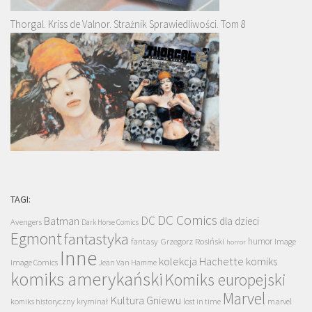
Thorgal. Kriss de Valnor. Strażnik Sprawiedliwości. Tom 8
TAGI:
DC Comics
DC
Batman
dla dzieci
Avengers
Dark Horse Comics
Egmont
fantastyka
Grzegorz Rosiński
humor
fantasy
Image
horror
Inne
kolekcja Hachette
komiks
Image Comics
Jean Van Hamme
komiks amerykański
Komiks europejski
Marvel
Kultura Gniewu
komiks historyczny
kryminał
lost in time
marvel