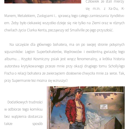
Człowiek ze stali mierzy
się m.in. z Xa-Du, K-
Manem, Metalekiem, Zastępami i.. sprawcą tego całego zamieszania
Vyndktvx-
em
. Żeby było ciekawiej wszystko dzieje się nie tylko na Ziemi oraz w różnych
chwilach życia Clarka Kenta, począwszy od Smallville po jego przyszłość.
Na szczęście dla głównego bohatera, ma on po swojej stronie potężnych
sojuszników:
Legion Superbohaterów
,
Wędrowców
i ewidentną gwiazdę tego
albumu…
Krypto!
Kosmiczny psiak jest wręcz fenomenalny, a krótka historia
autorstwa krytykowanego przeze mnie przy okazji drugiego tomu Scholly’ego
Fischa o relacji bohatera ze zwierzęciem dosłownie chwyciła mnie za serce. Tak,
przy Supermanie też można się wzruszyć!
Dodatkowych trudności
w odbiorze tego komiksu
bez wątpienia dostarcza
także sposób