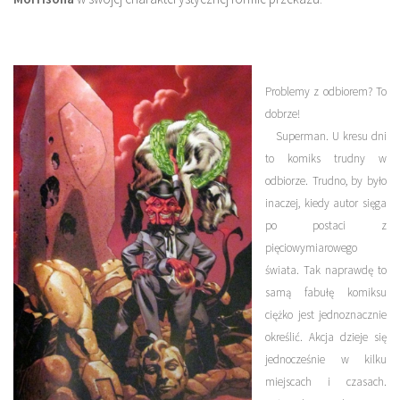
Problemy z odbiorem? To
dobrze!
Superman.
U kresu dni
to komiks trudny w
odbiorze
. Trudno, by było
inaczej, kiedy autor sięga
po postaci z
pięciowymiarowego
świata. Tak naprawdę to
samą fabułę komiksu
ciężko jest jednoznacznie
określić.
Akcja dzieje się
jednocześnie w kilku
miejscach i czasach.