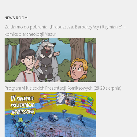
NEWS ROOM
Za darmo do pobrania: „Prapuszcza. Barbarzyńcy i Rzymianie” –
komiks o archeologii Mazur
Program VI Kieleckich Prezentacji Komiksowych (28-29 sierpnia)