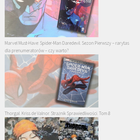
Marvel Must-Have: Spider-Man Daredevil. Sezon Pierwszy – rarytas
dla prenumeratorów – czy warto?
Thorgal. Kriss de Valnor. Strażnik Sprawiedliwości. Tom 8