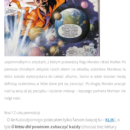
zapomniałbym o artystach, z którym przewodzą
Rags Morales
i Brad Walker
. Po
pierwsze chciałbym żebyście rzucili okiem na okładkę autorstwa Moralesa; tę
która została wykorzystana do całości albumu. Sama
w sobie stanowi niezłą
definicję szaleństwa, w które dane jest się zanurzyć.
Po drugie, Morales pracuje
nad tą serią od jej początku i szczerze mówiąc –
lepszego partnera Morrison nie
mógł mieć.
Brać? Z całą pewnością!
O ile
Kuloodpornego
polecałem tylko fanom (więcej tu –
KLIK
), o
tyle
U kresu dni
powinien zobaczyć każdy
(chociaż bez lektury