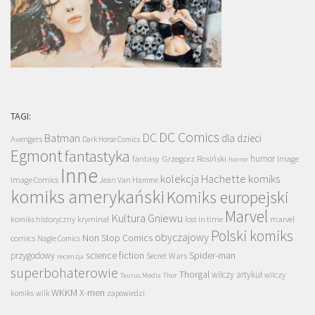
TAGI:
DC Comics
DC
Batman
dla dzieci
Avengers
Dark Horse Comics
Egmont
fantastyka
Grzegorz Rosiński
humor
fantasy
Image
horror
Inne
kolekcja Hachette
komiks
Image Comics
Jean Van Hamme
komiks amerykański
Komiks europejski
Marvel
Kultura Gniewu
komiks historyczny
kryminał
lost in time
marvel
Polski komiks
obyczajowy
Non Stop Comics
comics
Nagle Comics
science fiction
Spider-man
przygodowy
Secret Wars
recenzja
superbohaterowie
Thorgal
wilczy artykuł
wilczy
Taurus Media
Thor
WKKM
X-men
komiks
wilk
zapowiedzi