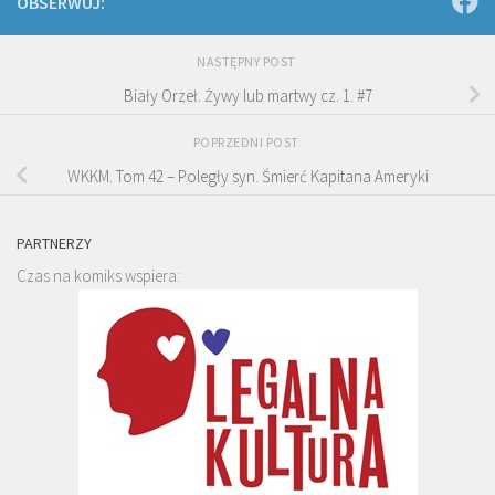
OBSERWUJ:
NASTĘPNY POST
Biały Orzeł. Żywy lub martwy cz. 1. #7
POPRZEDNI POST
WKKM. Tom 42 – Poległy syn. Śmierć Kapitana Ameryki
PARTNERZY
Czas na komiks wspiera: