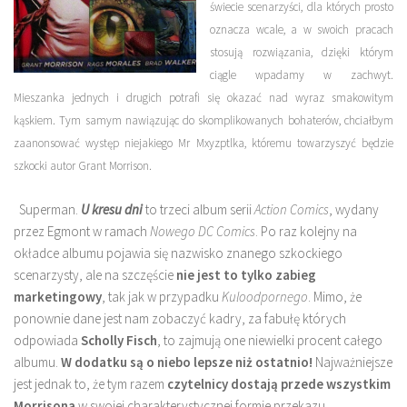
świecie scenarzyści, dla których
prosto
oznacza wcale
, a w swoich pracach
stosują rozwiązania, dzięki którym
ciągle wpadamy w zachwyt.
Mieszanka jednych i drugich potrafi się okazać nad wyraz smakowitym
kąskiem. Tym samym nawiązując do skomplikowanych bohaterów, chciałbym
zaanonsować występ niejakiego
Mr Mxyzptlka
, któremu towarzyszyć będzie
szkocki autor
Grant Morrison
.
Superman.
U kresu dni
to trzeci album serii
Action Comics
, wydany
przez Egmont w ramach
Nowego DC Comics
. Po raz kolejny na
okładce albumu pojawia się nazwisko znanego szkockiego
scenarzysty, ale na szczęście
nie jest to tylko zabieg
marketingowy
, tak jak w przypadku
Kuloodpornego
. Mimo, że
ponownie dane jest nam zobaczyć kadry, za fabułę których
odpowiada
Scholly Fisch
, to zajmują one niewielki procent całego
albumu.
W dodatku są o niebo lepsze niż ostatnio!
Najważniejsze
jest jednak to, że tym razem
czytelnicy dostają przede wszystkim
Morrisona
w swojej charakterystycznej formie przekazu.