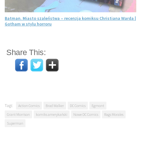
Batman. Miasto szaleństwa – recenzja komiksu Christiana Warda |
Gotham w stylu horroru
Share This:
Tagi:
Action Comics
Brad Walker
DC Comics
Egmont
Grant Morrison
komiks amerykański
Nowe DC Comics
Rags Morales
Superman