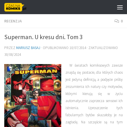
Skip to content
RECENZJA
0
Superman. U kresu dni. Tom 3
PRZEZ
MARIUSZ BASAJ
· OPUBLIKOWANO
10/07/2014
· ZAKTUALIZOWANO
30/08/2024
W światach komiksowych zawsze
znajdą się postacie, dla których chaos
jest jedyną definicją, a podjęcie próby
zrozumienia ich natury czy motywów,
którymi kierują się w życiu
automatycznie
zaprzecza sensowi ich
istnienia
. Uproszczenie tych
fabularnych bytów skazałoby je na
zagładę. Na szczęście są na tym