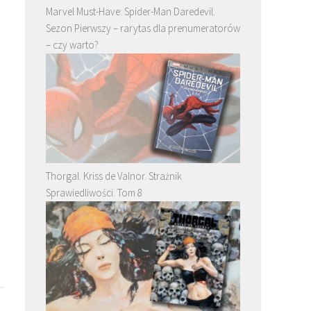
recenzja. Nie Scott Pilgrim, a intryga
Wyjątkowo mechazoidalne
Marvel Must-Have: Spider-Man Daredevil.
wciąż przyciąga
Sezon Pierwszy – rarytas dla prenumeratorów
– czy warto?
Thorgal. Kriss de Valnor. Strażnik
Sprawiedliwości. Tom 8