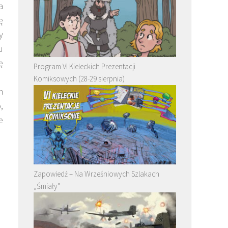
a
ę
y
u
ę
Program VI Kieleckich Prezentacji
Komiksowych (28-29 sierpnia)
m
,
e
Zapowiedź – Na Wrześniowych Szlakach
„Śmiały”