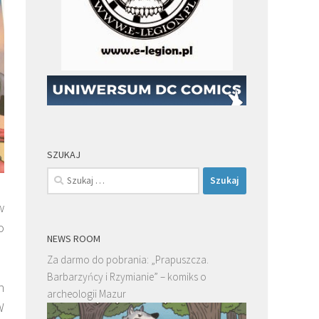
SZUKAJ
Szukaj:
w
o
NEWS ROOM
Za darmo do pobrania: „Prapuszcza.
Barbarzyńcy i Rzymianie” – komiks o
h
archeologii Mazur
W