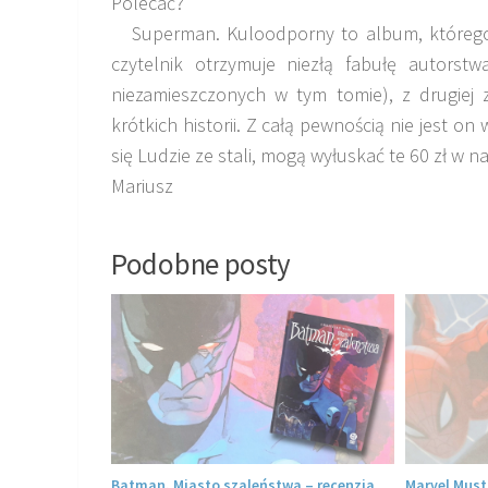
Polecać?
Superman. Kuloodporny to album, którego n
czytelnik otrzymuje niezłą fabułę autorst
niezamieszczonych w tym tomie), z drugiej 
krótkich historii. Z całą pewnością nie jest on
się Ludzie ze stali, mogą wyłuskać te 60 zł w na
Mariusz
Podobne posty
ędzyczasie.
Batman. Miasto szaleństwa – recenzja
Marvel Must