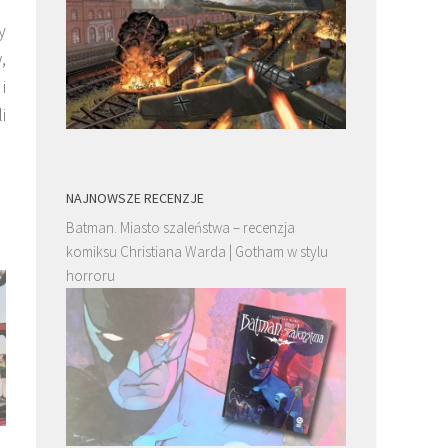
y
,
i
i
NAJNOWSZE RECENZJE
Batman. Miasto szaleństwa – recenzja
komiksu Christiana Warda | Gotham w stylu
horroru
Smarkula. California Screaming. Tom 2 –
Opowieści Wojowniczych Ż