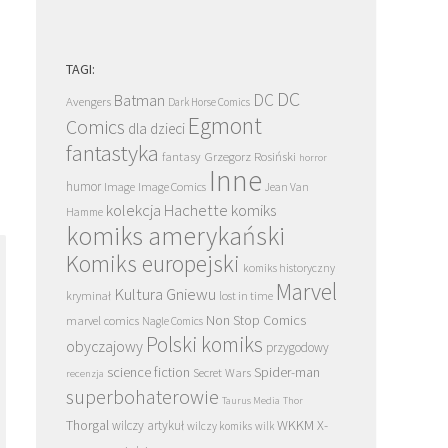
TAGI:
DC
DC
Batman
Avengers
Dark Horse Comics
Egmont
Comics
dla dzieci
fantastyka
Grzegorz Rosiński
fantasy
horror
Inne
humor
Image
Image Comics
Jean Van
kolekcja Hachette
komiks
Hamme
komiks amerykański
Komiks europejski
komiks historyczny
Marvel
Kultura Gniewu
kryminał
lost in time
Non Stop Comics
marvel comics
Nagle Comics
Polski komiks
obyczajowy
przygodowy
science fiction
Spider-man
Secret Wars
recenzja
superbohaterowie
Taurus Media
Thor
Thorgal
WKKM
X-
wilczy artykuł
wilczy komiks
wilk