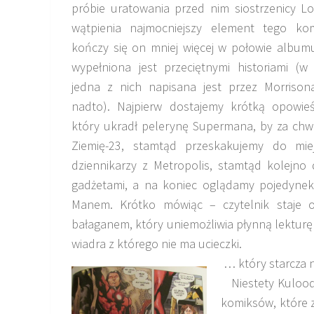
próbie uratowania przed nim siostrzenicy L
wątpienia najmocniejszy element tego kom
kończy się on mniej więcej w połowie albumu
wypełniona jest przeciętnymi historiami (w
jedna z nich napisana jest przez Morrison
nadto). Najpierw dostajemy krótką opowie
który ukradł pelerynę Supermana, by za chw
Ziemię-23, stamtąd przeskakujemy do mie
dziennikarzy z Metropolis, stamtąd kolejno
gadżetami, a na koniec oglądamy pojedynek
Manem. Krótko mówiąc – czytelnik staje
bałaganem, który uniemożliwia płynną lektur
wiadra z którego nie ma ucieczki.
… który starcza 
Niestety Kuloodp
komiksów, które 