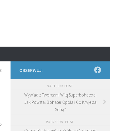
3
OBSERWUJ:
NASTĘPNY POST
Wywiad z Twórcami Wilq Superbohatera:
Jak Powstał Bohater Opola i Co Kryje za
Sobą?
POPRZEDNI POST
o
Conan Barbarzyńca. Królowa Czarnego