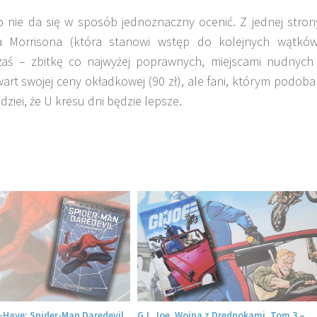
ie da się w sposób jednoznaczny ocenić. Z jednej stron
wa Morrisona (która stanowi wstęp do kolejnych wątków
zaś – zbitkę co najwyżej poprawnych, miejscami nudnych 
 wart swojej ceny okładkowej (90 zł), ale fani, którym podobal
dziei, że U kresu dni będzie lepsze.
-Have: Spider-Man Daredevil.
G.I. Joe. Wojna z Drednokami. Tom 3 –