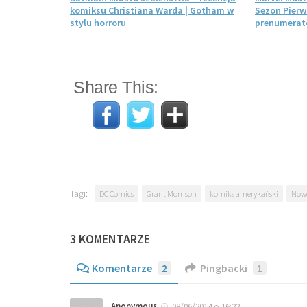
komiksu Christiana Warda | Gotham w
Sezon Pierw
stylu horroru
prenumerato
Share This:
Tagi:
DC Comics
Grant Morrison
komiks amerykański
Nowe
3 KOMENTARZE
Komentarze
2
Pingbacki
1
Anonymous
08/06/2014 o 16:22