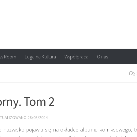
arvel, DC Comics, Image, newsy, konkursy. Wszystko o komiksach
ss Room
Legalna Kultura
Współpraca
O nas
rny. Tom 2
KTUALIZOWANO
28/08/2024
to nazwisko pojawia się na okładce albumu komiksowego, t