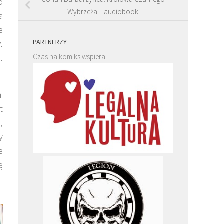
o
Wybrzeża – audiobook
a
e
PARTNERZY
.
.
Czas na komiks wspiera:
i
t
,
y
e
ę