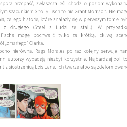
e spora przepaść, zwłaszcza jeśli chodzi o poziom wykonani
ałym szacunkiem Sholly Fisch to nie Grant Morrison. Nie mog
a, że jego historie, które znalazły się w pierwszym tomie był
 z drugiego (Steel z Ludzi ze stali!). W przypadk
 Fischa mogę pochwalić tylko za krótką, ckliwą scen
ół „zmarłego” Clarka.
cno nierówna. Rags Morales po raz kolejny serwuje na
ni autorzy wypadają niezbyt korzystnie. Najbardziej boli to
ant z siostrzenicą Lois Lane. Ich twarze albo są zdeformowan