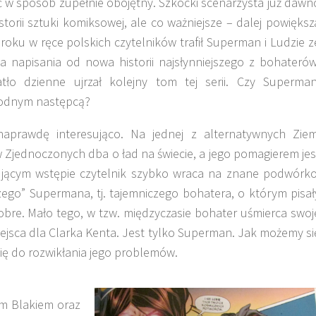
ć w sposób zupełnie obojętny. Szkocki scenarzysta już dawn
storii sztuki komiksowej, ale co ważniejsze – dalej powiększ
oku w ręce polskich czytelników trafił Superman i Ludzie z
a napisania od nowa historii najsłynniejszego z bohaterów
tło dzienne ujrzał kolejny tom tej serii. Czy Superman
godnym następcą?
rawdę interesująco. Na jednej z alternatywnych Ziem
Zjednoczonych dba o ład na świecie, a jego pomagierem jes
ntującym wstępie czytelnik szybko wraca na znane podwórko
wszego” Supermana, tj. tajemniczego bohatera, o którym pisał
obre. Mało tego, w tzw. międzyczasie bohater uśmierca swoj
miejsca dla Clarka Kenta. Jest tylko Superman. Jak możemy si
się do rozwikłania jego problemów.
m Blakiem oraz