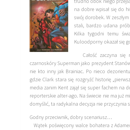
trudno obok niego przejś
na dobre wpisał się do hi
swój dorobek. W zeszłym r
stali, bardzo udana prób
Kilka tygodni temu świa
Kuloodporny okazał się 
Całość zaczyna się nap
czarnoskóry Superman jako prezydent Stanów 
nie kto inny jak Brainiac. Po nieco dezorie
gdzie Clark stara się rozgryźć historię „pier
media zanim Kent zajął się super fachem na d
reporterskie alter-ago. Na świecie nie ma już 
domyślić, ta radykalna decyzja nie przyczynia 
Godny przeciwnik, dobry scenariusz…
Wątek poświęcony walce bohatera z Adame