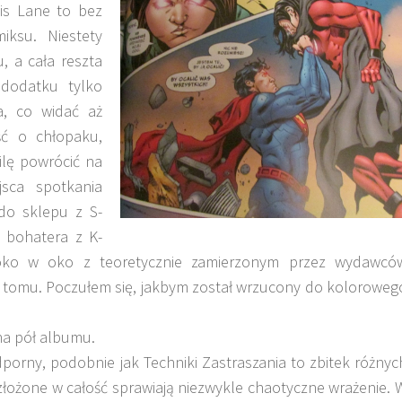
ois Lane to bez
iksu. Niestety
, a cała reszta
 dodatku tylko
a, co widać aż
ść o chłopaku,
ilę powrócić na
jsca spotkania
 do sklepu z S-
 bohatera z K-
 oko w oko z teoretycznie zamierzonym przez wydawcó
ę tomu. Poczułem się, jakbym został wrzucony do koloroweg
na pół albumu.
orny, podobnie jak Techniki Zastraszania to zbitek różnyc
złożone w całość sprawiają niezwykle chaotyczne wrażenie. 