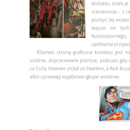
dodatku dzieli j
scenariusza – z c
pozbyć się wrażeni
lepsze od tych
Kuloodpornego,
spotkania przyjaci
Również stroną graficzna komiksu jest mo
solidne, dopracowane plansze, podczas gdy in
co Cully Hamner zrobił ze Steelem, a Rick Bry
albo sprawiają wyjątkowo głupie wrażenie.