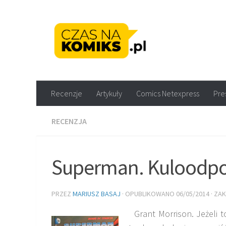
Skip to content
Recenzje komiksów M
Recenzje
Artykuły
Comics Netexpress
Pre
RECENZJA
Superman. Kuloodpo
PRZEZ
MARIUSZ BASAJ
· OPUBLIKOWANO
06/05/2014
· ZA
Grant Morrison. Jeżeli 