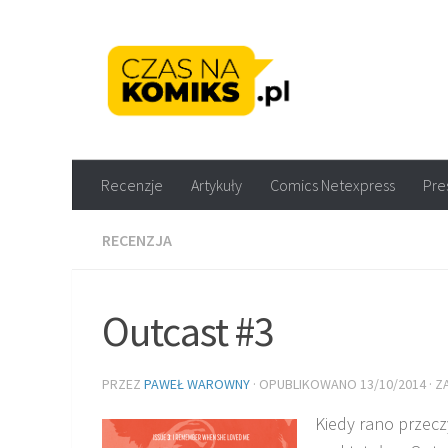
Skip to content
Recenzje komiksów M
Recenzje
Artykuły
Comics Netexpress
Pre
RECENZJA
Outcast #3
PRZEZ
PAWEŁ WAROWNY
· OPUBLIKOWANO
13/10/2014
· 
Kiedy rano przecz