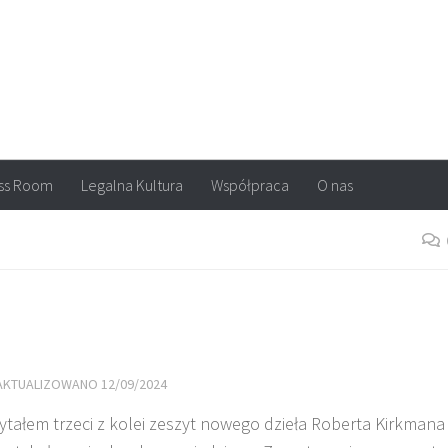
arvel, DC Comics, Image, newsy, konkursy. Wszystko o komiksach
ss Room
Legalna Kultura
Współpraca
O nas
ZAKTUALIZOWANO
12/09/2024
ytałem trzeci z kolei zeszyt nowego dzieła Roberta Kirkmana