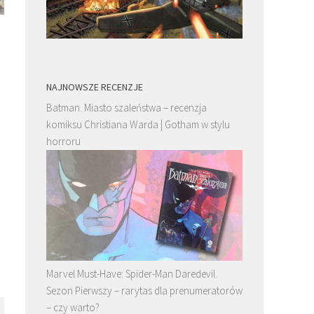
G.I. Joe. Wojna z Drednokami. Tom 3 –
Smarkula. California Scr
recenzja. Energon Universe z gazem
recenzja. Nie Scott Pilgri
wdepniętym w podgłogę
wciąż przyciąga
NAJNOWSZE RECENZJE
Batman. Miasto szaleństwa – recenzja
komiksu Christiana Warda | Gotham w stylu
horroru
Marvel Must-Have: Spider-Man Daredevil.
Sezon Pierwszy – rarytas dla prenumeratorów
– czy warto?