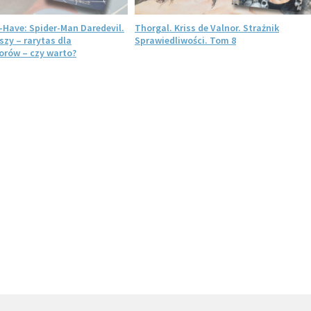
-Have: Spider-Man Daredevil.
Thorgal. Kriss de Valnor. Strażnik
szy – rarytas dla
Sprawiedliwości. Tom 8
rów – czy warto?