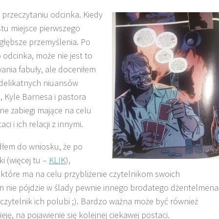
 przeczytaniu odcinka. Kiedy
stu miejsce pierwszego
i głębsze przemyślenia. Po
odcinka, może nie jest to
wania fabuły, ale doceniłem
 delikatnych niuansów
 Kyle Barnesa i pastora
e zabiegi mające na celu
 i ich relacji z innymi.
dłem do wniosku, że po
i (więcej tu –
KLIK
),
 które ma na celu przybliżenie czytelnikom swoich
n nie pójdzie w ślady pewnie innego brodatego dżentelmena 
 czytelnik ich polubi ;). Bardzo ważna może być również
eję, na pojawienie się kolejnej ciekawej postaci.