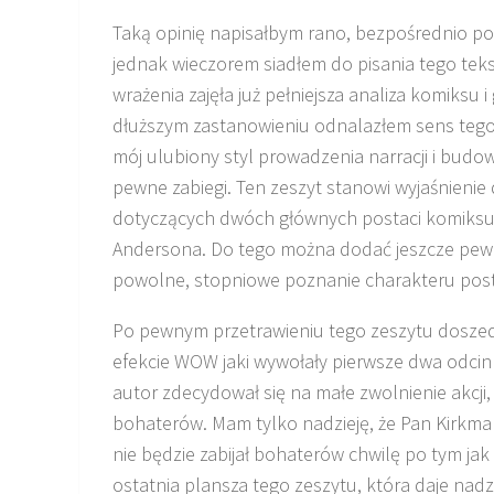
Taką opinię napisałbym rano, bezpośrednio po
jednak wieczorem siadłem do pisania tego tek
wrażenia zajęła już pełniejsza analiza komiksu 
dłuższym zastanowieniu odnalazłem sens tego 
mój ulubiony styl prowadzenia narracji i budo
pewne zabiegi. Ten zeszyt stanowi wyjaśnienie
dotyczących dwóch głównych postaci komiksu,
Andersona. Do tego można dodać jeszcze pewn
powolne, stopniowe poznanie charakteru postaci
Po pewnym przetrawieniu tego zeszytu dosze
efekcie WOW jaki wywołały pierwsze dwa odcink
autor zdecydował się na małe zwolnienie akcji,
bohaterów. Mam tylko nadzieję, że Pan Kirkma
nie będzie zabijał bohaterów chwilę po tym jak
ostatnia plansza tego zeszytu, która daje nadzi