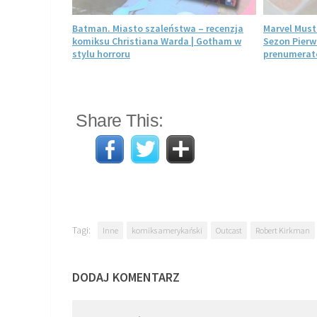
ecenzja. Jak
Batman. Miasto szaleństwa – recenzja
Marvel Must
iszczył
komiksu Christiana Warda | Gotham w
Sezon Pierw
stylu horroru
prenumerato
Share This:
Tagi:
Inne
komiks amerykański
Outcast
Robert Kirkman
DODAJ KOMENTARZ