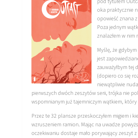
pod tytułem Outca
oka praktycznie ni
opowieść znana z
Poza jednym wątki
znalazłem w nim n
Myślę, że gdybym 
jest zapowiedzian
zauważyłbym tej d
(dopiero co się r
niewątpliwie nuda
pierwszych dwóch zeszytów serii, trójka nie p
wspomnianym już tajemniczym wątkiem, który 
Przez te 32 plansze przeskoczyłem migiem i ki
wzruszeniem ramion. Mając na uwadze powyżs
oczekiwaniu dostaje mało porywający zeszyt z 