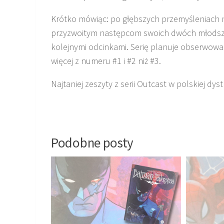
Krótko mówiąc: po głębszych przemyśleniach m
przyzwoitym następcom swoich dwóch młodszy
kolejnymi odcinkami. Serię planuje obserwować
więcej z numeru #1 i #2 niż #3.
Najtaniej zeszyty z serii Outcast w polskiej dy
Podobne posty