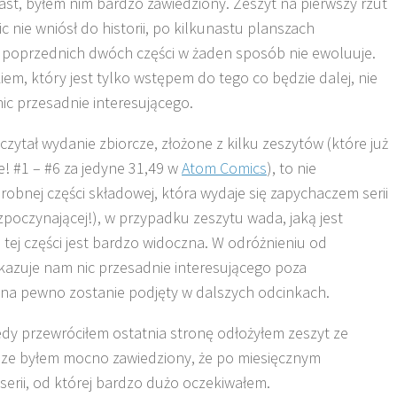
st, byłem nim bardzo zawiedziony. Zeszyt na pierwszy rzut
c nie wniósł do historii, po kilkunastu planszach
 poprzednich dwóch części w żaden sposób nie ewoluuje.
em, który jest tylko wstępem do tego co będzie dalej, nie
ic przesadnie interesującego.
czytał wydanie zbiorcze, złożone z kilku zeszytów (które już
e! #1 – #6 za jedyne 31,49 w
Atom Comics
), to nie
robnej części składowej, która wydaje się zapychaczem serii
ozpoczynającej!), w przypadku zeszytu wada, jaką jest
 tej części jest bardzo widoczna. W odróżnieniu od
okazuje nam nic przesadnie interesującego poza
na pewno zostanie podjęty w dalszych odcinkach.
edy przewróciłem ostatnia stronę odłożyłem zeszyt ze
ze byłem mocno zawiedziony, że po miesięcznym
serii, od której bardzo dużo oczekiwałem.