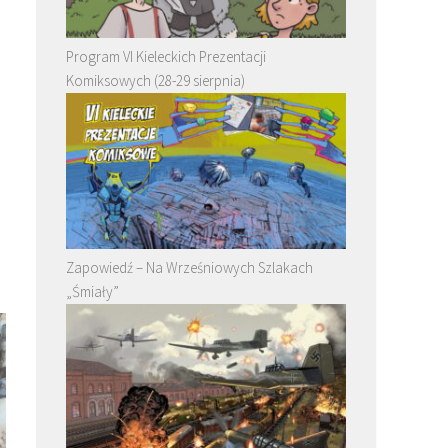
Program VI Kieleckich Prezentacji
Komiksowych (28-29 sierpnia)
Zapowiedź – Na Wrześniowych Szlakach
„Śmiały”