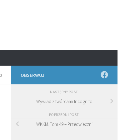
0
OBSERWUJ:
NASTĘPNY POST
Wywiad z twórcami Incognito
POPRZEDNI POST
WKKM. Tom 49 – Przedwieczni