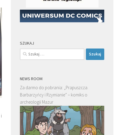
SZUKAJ
Szukaj:
NEWS ROOM
Za darmo do pobrania: „Prapuszcza.
Barbarzyńcy i Rzymianie” – komiks o
archeologii Mazur
i