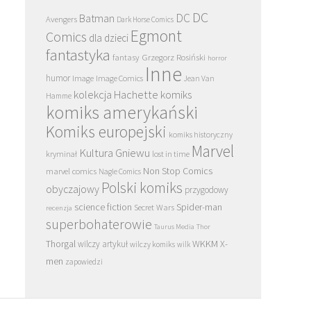
DC
DC
Batman
Avengers
Dark Horse Comics
Egmont
Comics
dla dzieci
fantastyka
Grzegorz Rosiński
fantasy
horror
Inne
humor
Image
Image Comics
Jean Van
kolekcja Hachette
komiks
Hamme
komiks amerykański
Komiks europejski
komiks historyczny
Marvel
Kultura Gniewu
kryminał
lost in time
Non Stop Comics
marvel comics
Nagle Comics
Polski komiks
obyczajowy
przygodowy
science fiction
Spider-man
Secret Wars
recenzja
superbohaterowie
Taurus Media
Thor
Thorgal
WKKM
X-
wilczy artykuł
wilczy komiks
wilk
men
zapowiedzi