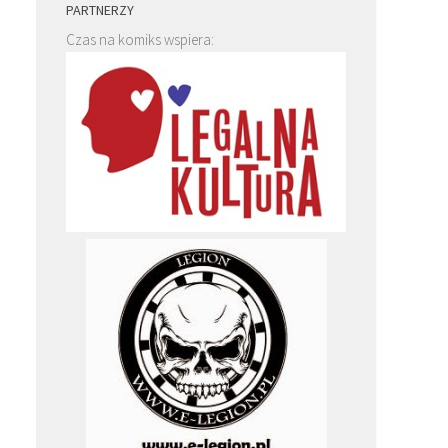
PARTNERZY
Czas na komiks wspiera: