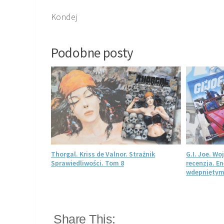
Kondej
Podobne posty
nzja. Polski
Thorgal. Kriss de Valnor. Strażnik
G.I. Joe. W
j formie
Sprawiedliwości. Tom 8
recenzja. E
wdepniętym
Share This: