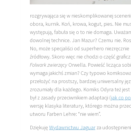
rozgrywająca się w nieskomplikowanej sceneri
obora, kurnik. Koń, krowa, kogut, pies. Nie mu
występują, fabuła się o to nie domaga. Uważa
dowolnej technice. Jan Mazur? Czemu nie. Rosi
No, może specjaliści od superhero niezręcznie b
źródłowy. Skoro więc nie chodzi o część grafic
Folwark zwierzęcy
Orwella. Powieść licząca sob
wymaga jakichś zmian? Czy typowo komiksowa s
przełożyć na prostszy, bardziej uniwersalny j
zrozumiały dla każdego. Komiks Odyra też jest
był z zasady przeciwnikiem adaptacji (
jak co po
wersję klasyka literatury, którego można prz
utworu Farben Lehre: “nie wiem”.
Dziękuję
Wydawnictwu Jaguar
za udostępnieni