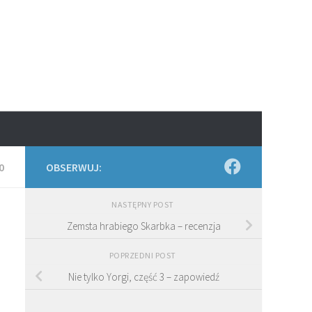
0
OBSERWUJ:
NASTĘPNY POST
Zemsta hrabiego Skarbka – recenzja
POPRZEDNI POST
Nie tylko Yorgi, część 3 – zapowiedź