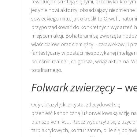
rewolucjoniści stają się tymi, przeciwko którym 
jedynie nowi aktorzy, obsadzający niezmienne
sowieckiego mitu, jak określił to Orwell, nato
przyporządkować do konkretnych wydarzeń hi
miejscem akcji. Bohaterami są zwierzęta hodo
właścicielowi oraz ciemiężcy – człowiekowi, i 
fantastyczny w postaci niespotykanej inteligenc
boleśnie realna i, co gorsza, wciąż aktualna. 
totalitarnego.
Folwark zwierzęcy
– we
Odyr, brazylijski artysta, zdecydował się
przenieść kanoniczną już orwellowską wizję na
plansze komiksu. Rzecz wydarzyła się z użyci
farb akrylowych, kontur zatem, o ile się pojawi