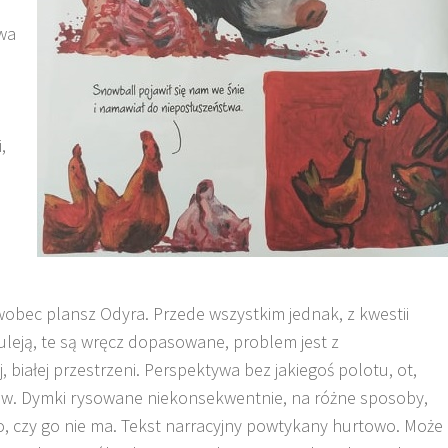
twa
,
a
wobec plansz Odyra. Przede wszystkim jednak, z kwestii
uleją, te są wręcz dopasowane, problem jest z
iałej przestrzeni. Perspektywa bez jakiegoś polotu, ot,
łów. Dymki rysowane niekonsekwentnie, na różne sposoby,
o, czy go nie ma. Tekst narracyjny powtykany hurtowo. Może 