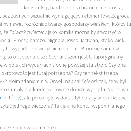
konstrukcji, bardzo dobra historia, ale prosta,
i, bez żadnych wizualnie wymagających elementów. Zagroda,
simy nawet rozróżniać twarzy gospodarzy wiejskich, którzy t
m, że
Folwark zwierzęcy
jako komiks można by stworzyć w
ński? Proszę bardzo. Mignola, Risso, McKean, ktokolwiek.
y tu wypadli, ale wciąż nie na minus. Broni się sam tekst
zną, to o… scenariusz? Scenariuszem jest tutaj oryginalny
ie w polskich wydaniach trochę powyżej stu stron. Czy ona
krótowość jest tutaj potrzebna? Czy ten tekst trzeba
ęzyk? Moim zdaniem nie. Orwell napisał
Folwark
tak, żeby był
 zrozumiały dla każdego i równie dobrze wygląda. Nie żebym
niektórzy
), ale po co było wkładać tyle pracy w komiksową
eczytać jednego wieczora? Tak jak na końcu wspomnianego
e egzemplarza do recenzji.