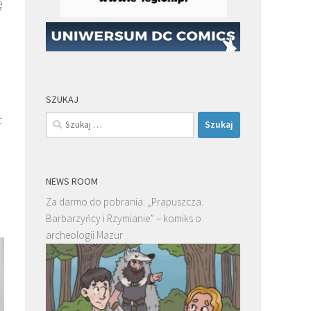
ę
SZUKAJ
t
Szukaj:
NEWS ROOM
Za darmo do pobrania: „Prapuszcza.
Barbarzyńcy i Rzymianie” – komiks o
archeologii Mazur