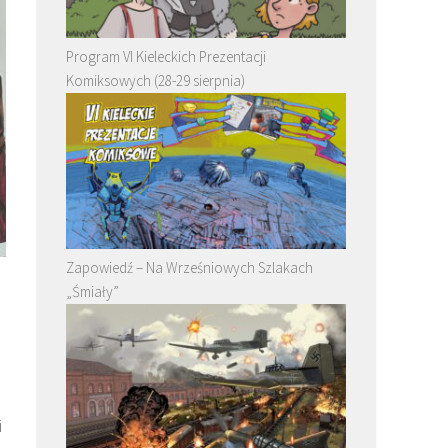
Program VI Kieleckich Prezentacji
Komiksowych (28-29 sierpnia)
Zapowiedź – Na Wrześniowych Szlakach
„Śmiały”
i