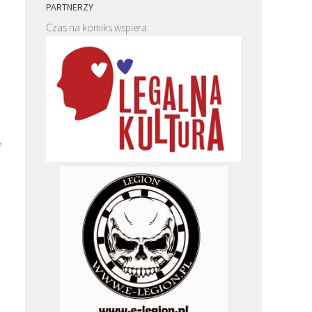
PARTNERZY
Czas na komiks wspiera:
,