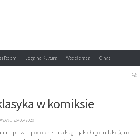
arvel, DC Comics, Image, newsy, konkursy. Wszystko o komiksach
ss Room
Legalna Kultura
Współpraca
O nas
klasyka w komiksie
ZOWANO
26/06/2020
ualna prawdopodobnie tak długo, jak długo ludzkość nie