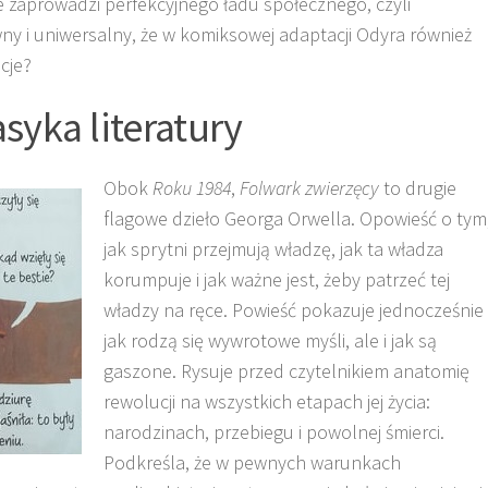
e zaprowadzi perfekcyjnego ładu społecznego, czyli
wny i uniwersalny, że w komiksowej adaptacji Odyra również
cje?
asyka literatury
Obok
Roku 1984
,
Folwark zwierzęcy
to drugie
flagowe dzieło Georga Orwella. Opowieść o tym
jak sprytni przejmują władzę, jak ta władza
korumpuje i jak ważne jest, żeby patrzeć tej
władzy na ręce. Powieść pokazuje jednocześnie
jak rodzą się wywrotowe myśli, ale i jak są
gaszone. Rysuje przed czytelnikiem anatomię
rewolucji na wszystkich etapach jej życia:
narodzinach, przebiegu i powolnej śmierci.
Podkreśla, że w pewnych warunkach