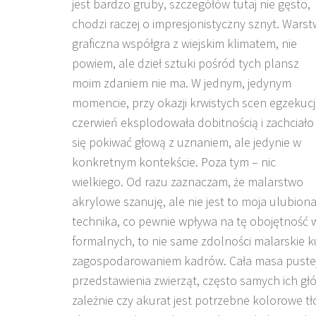
jest bardzo gruby, szczegółów tutaj nie gęsto,
chodzi raczej o impresjonistyczny sznyt. Wars
graficzna współgra z wiejskim klimatem, nie
powiem, ale dzieł sztuki pośród tych plansz
moim zdaniem nie ma. W jednym, jedynym
momencie, przy okazji krwistych scen egzekucji
czerwień eksplodowała dobitnością i zachciało
się pokiwać głową z uznaniem, ale jedynie w
konkretnym kontekście. Poza tym – nic
wielkiego. Od razu zaznaczam, że malarstwo
akrylowe szanuję, ale nie jest to moja ulubion
technika, co pewnie wpływa na tę obojętność 
formalnych, to nie same zdolności malarskie k
zagospodarowaniem kadrów. Cała masa pustej, b
przedstawienia zwierząt, często samych ich g
zależnie czy akurat jest potrzebne kolorowe tł