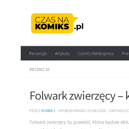
Skip to content
Recenzje komiksów M
Recenzje
Artykuły
Comics Netexpress
Pre
RECENZJA
Folwark zwierzęcy – 
PRZEZ
KONDEJ
· OPUBLIKOWANO
25/06/2020
· ZAKTUALI
Folwark zwierzęcy
to powieść, która będzie akt