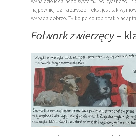
wynajdzie idealnego systemu politycznego i ni
najpewniej już na zawsze. Tekst jest tak wymo
wypada dobrze. Tylko po co robić takie adapta
Folwark zwierzęcy
– kl