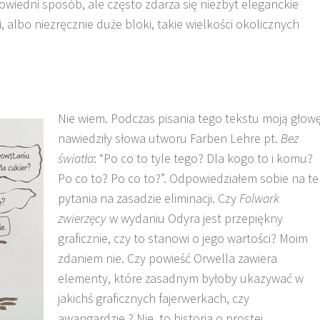
owiedni sposób, ale często zdarza się niezbyt eleganckie
, albo niezręcznie duże bloki, takie wielkości okolicznych
Nie wiem. Podczas pisania tego tekstu moją głow
nawiedziły słowa utworu Farben Lehre pt.
Bez
światła
: “Po co to tyle tego? Dla kogo to i komu?
Po co to? Po co to?”. Odpowiedziałem sobie na te
pytania na zasadzie eliminacji. Czy
Folwark
zwierzęcy
w wydaniu Odyra jest przepiękny
graficznie, czy to stanowi o jego wartości? Moim
zdaniem nie. Czy powieść Orwella zawiera
elementy, które zasadnym byłoby ukazywać w
jakichś graficznych fajerwerkach, czy
awangardzie.? Nie, to historia o prostej