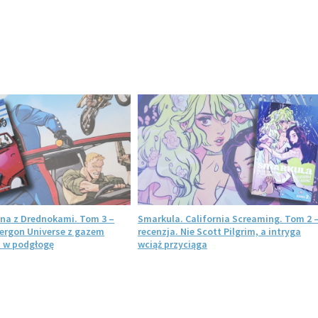
ojna z Drednokami. Tom 3 –
Smarkula. California Screaming. Tom 2 
nergon Universe z gazem
recenzja. Nie Scott Pilgrim, a intryga
 w podgłogę
wciąż przyciąga