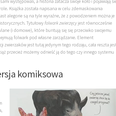
sami występowali, a historia zatacza swoje koło i pojawiają si
 role. Książka została napisana w celu zdemaskowania
miast alegorie są na tyle wyraźne, że z powodzeniem można je
storycznych. Tytułowy
folwark zwierzęcy
jest równocześnie
wlane (i domowe), które buntują się się przeciwko swojemu
przejmują folwark pod własne zarządzanie. Element
ji zwierzaków jest tutaj jedynym tego rodzaju, cała reszta jes
Wciąż przecież możemy odnieść ją do tego czy innego systemu
rsja komiksowa
em
a,