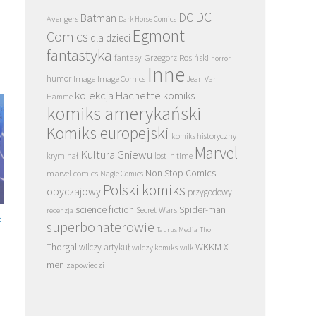
DC
DC
Batman
Avengers
Dark Horse Comics
Egmont
Comics
dla dzieci
fantastyka
Grzegorz Rosiński
fantasy
horror
Inne
humor
Image
Image Comics
Jean Van
kolekcja Hachette
komiks
Hamme
komiks amerykański
Komiks europejski
komiks historyczny
Marvel
Kultura Gniewu
kryminał
lost in time
Non Stop Comics
marvel comics
Nagle Comics
Polski komiks
obyczajowy
przygodowy
science fiction
Spider-man
Secret Wars
recenzja
–
Cauchon albo człowiek który zabił
Thorgal. Kriss de Valnor. 
superbohaterowie
Joannę d’Arc
Tom 7 – recenzja. Finał co
Taurus Media
Thor
Thorgal
WKKM
X-
wilczy artykuł
wilczy komiks
wilk
men
zapowiedzi