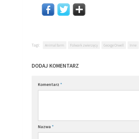
Tagi:
Animal farm
Folwark zwierzęcy
George Orwell
Inne
DODAJ KOMENTARZ
Komentarz
*
Nazwa
*