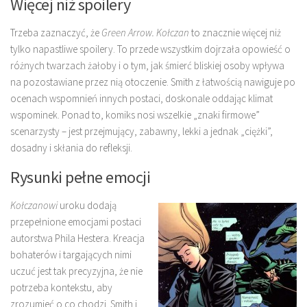
Więcej niż spoilery
Trzeba zaznaczyć, że
Green Arrow.
Kołczan
to znacznie więcej niż
tylko napastliwe spoilery. To przede wszystkim dojrzała opowieść o
różnych twarzach żałoby i o tym, jak śmierć bliskiej osoby wpływa
na pozostawiane przez nią otoczenie. Smith z łatwością nawiguje po
ocenach wspomnień innych postaci, doskonale oddając klimat
wspominek. Ponad to, komiks nosi wszelkie „znaki firmowe”
scenarzysty – jest przejmujący, zabawny, lekki a jednak „ciężki”,
dosadny i skłania do refleksji.
Rysunki pełne emocji
Kołczanowi
uroku dodają
przepełnione emocjami postaci
autorstwa Phila Hestera. Kreacja
bohaterów i targających nimi
uczuć jest tak precyzyjna, że nie
potrzeba kontekstu, aby
zrozumieć o co chodzi. Smith i