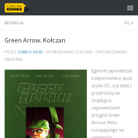
Skip to content
RECENZJA
0
Green Arrow. Kołczan
PRZEZ
IZABELA JULKE
· OPUBLIKOWANO
17/11/2015
· ZAKTUALIZOWANO
04/03/2025
Egmont zapowiedział
kolejne komiksy spod
szyldu DC, a ja dalej z
przykrością nie
znajduję w
zapowiedziach
przygód Green
Arrowa. Mimo
rozwijającego się
uniwersum