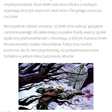
zmartwychwstania. Kevin Smith wskrzesza Olivera z martwych
wyjawiając przy tym większość smaczków z fikcyjnego życiorysu
Łucznika.
Można jednak odnieść wrażenie, że Smith chce uniknąć specjalnie
zarezerwowanego dla siebie miejsca w piekle. Każdy większy spoiler
opatrzony jest komentarzem z informacją, w którym numerze Green
Arrowa możemy znaleźć daną historię. Faktycznie, bardzo
pomocne, ale nic nie irytuje bardziej, niż podsumowanie losów
bohatera w jednym (dwuczęściowym) albumie.