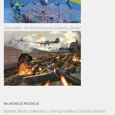
Zapowiedź – Na Wrześniowych Szlakach „Śmiały”
NAJNOWSZE RECENZJE
Batman. Miasto szaleństwa – recenzja komiksu Christiana Warda |