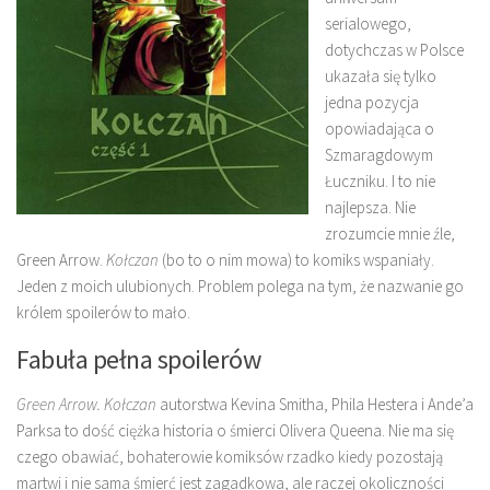
serialowego,
dotychczas w Polsce
ukazała się tylko
jedna pozycja
opowiadająca o
Szmaragdowym
Łuczniku. I to nie
najlepsza. Nie
zrozumcie mnie źle,
Green Arrow.
Kołczan
(bo to o nim mowa) to komiks wspaniały.
Jeden z moich ulubionych. Problem polega na tym, że nazwanie go
królem spoilerów to mało.
Fabuła pełna spoilerów
Green Arrow. Kołczan
autorstwa Kevina Smitha, Phila Hestera i Ande’a
Parksa to dość ciężka historia o śmierci Olivera Queena. Nie ma się
czego obawiać, bohaterowie komiksów rzadko kiedy pozostają
martwi i nie sama śmierć jest zagadkowa, ale raczej okoliczności