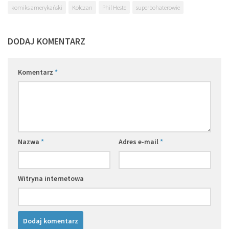
komiks amerykański
Kołczan
Phil Heste
superbohaterowie
DODAJ KOMENTARZ
Komentarz
*
Nazwa
*
Adres e-mail
*
Witryna internetowa