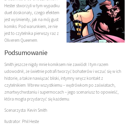
Hester stworzyli w tym wypadku
duet doskonały, czego efektem
jest wyśmienity, jak na mój gust
komiks. Pod warunkiem, że nie
jest to czytelnika pierwszy raz z
Oliverem Queenem.
Podsumowanie
Smith jeszcze nigdy mnie komiksem nie zawiódł. I tym razem
udowodnił, że świetnie potrafi tworzyć bohaterów i wczuć się w ich
historie, a także nawiązać bliski, intymny wręcz kontakt z
czytelnikiem. Wbrew wszystkiemu – wędrówkom po zaświatach,
zmartwychwstaniu i supermocach – jego scenariusz to opowieść,
która mogła przydarzyć się każdemu.
Scenarzysta: Kevin Smith
Ilustrator: Phil Heste