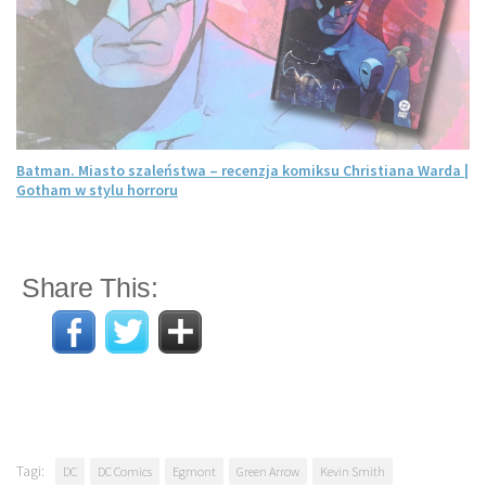
Batman. Miasto szaleństwa – recenzja komiksu Christiana Warda |
Gotham w stylu horroru
Share This:
Tagi:
DC
DC Comics
Egmont
Green Arrow
Kevin Smith