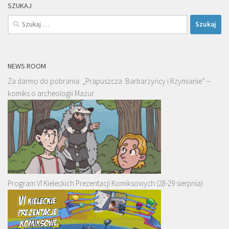
SZUKAJ
Szukaj:
NEWS ROOM
Za darmo do pobrania: „Prapuszcza. Barbarzyńcy i Rzymianie” –
komiks o archeologii Mazur
Program VI Kieleckich Prezentacji Komiksowych (28-29 sierpnia)