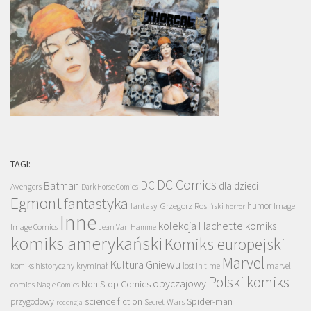
TAGI:
DC Comics
DC
Batman
dla dzieci
Avengers
Dark Horse Comics
Egmont
fantastyka
Grzegorz Rosiński
humor
fantasy
Image
horror
Inne
kolekcja Hachette
komiks
Image Comics
Jean Van Hamme
komiks amerykański
Komiks europejski
Marvel
Kultura Gniewu
komiks historyczny
kryminał
lost in time
marvel
Polski komiks
obyczajowy
Non Stop Comics
comics
Nagle Comics
science fiction
Spider-man
przygodowy
Secret Wars
recenzja