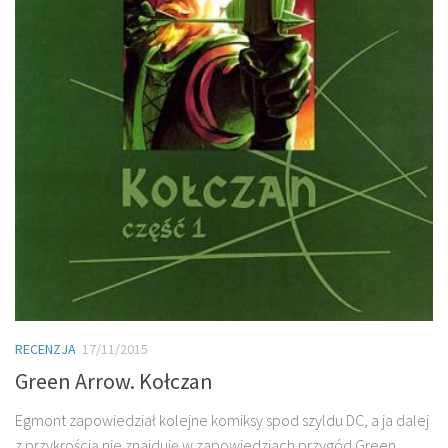
RECENZJA
17/11/2015
Green Arrow. Kołczan
Egmont zapowiedział kolejne komiksy spod szyldu DC, a ja dalej
z przykrością nie znajduję w zapowiedziach przygód Green