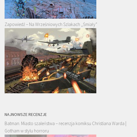
Zapowiedź – Na Wrześniowych Szlakach „Śmiały”
NAJNOWSZE RECENZJE
Batman. Miasto szaleństwa – recenzja komiksu Christiana Warda |
Gotham w stylu horroru