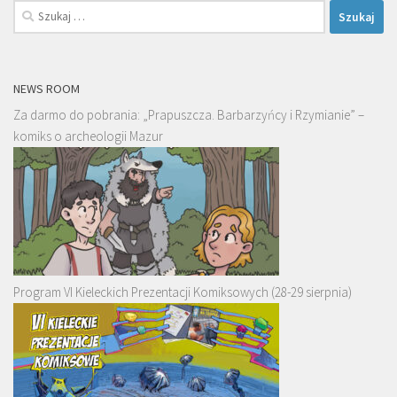
Szukaj:
NEWS ROOM
Za darmo do pobrania: „Prapuszcza. Barbarzyńcy i Rzymianie” –
komiks o archeologii Mazur
Program VI Kieleckich Prezentacji Komiksowych (28-29 sierpnia)