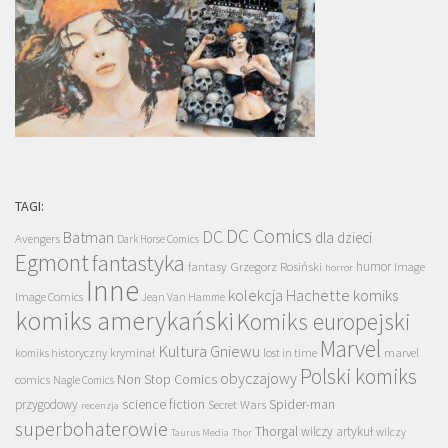
TAGI:
DC Comics
DC
Batman
dla dzieci
Avengers
Dark Horse Comics
Egmont
fantastyka
Grzegorz Rosiński
humor
fantasy
Image
horror
Inne
kolekcja Hachette
komiks
Image Comics
Jean Van Hamme
komiks amerykański
Komiks europejski
Marvel
Kultura Gniewu
komiks historyczny
kryminał
lost in time
marvel
Polski komiks
obyczajowy
Non Stop Comics
comics
Nagle Comics
science fiction
Spider-man
przygodowy
Secret Wars
recenzja
superbohaterowie
Thorgal
wilczy artykuł
wilczy
Taurus Media
Thor