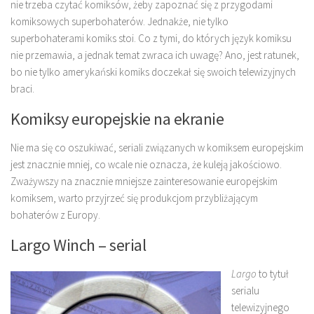
nie trzeba czytać komiksów, żeby zapoznać się z przygodami
komiksowych superbohaterów. Jednakże, nie tylko
superbohaterami komiks stoi. Co z tymi, do których język komiksu
nie przemawia, a jednak temat zwraca ich uwagę? Ano, jest ratunek,
bo nie tylko amerykański komiks doczekał się swoich telewizyjnych
braci.
Komiksy europejskie na ekranie
Nie ma się co oszukiwać, seriali związanych w komiksem europejskim
jest znacznie mniej, co wcale nie oznacza, że kuleją jakościowo.
Zważywszy na znacznie mniejsze zainteresowanie europejskim
komiksem, warto przyjrzeć się produkcjom przybliżającym
bohaterów z Europy.
Largo Winch – serial
Largo
to tytuł
serialu
telewizyjnego