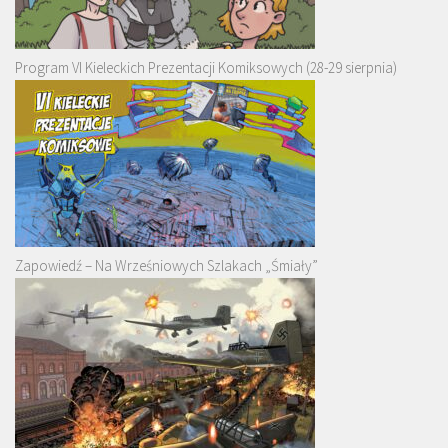
Program VI Kieleckich Prezentacji Komiksowych (28-29 sierpnia)
Zapowiedź – Na Wrześniowych Szlakach „Śmiały”