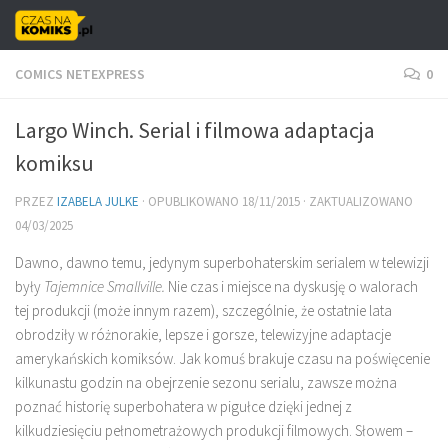
Skip to content
COMICS NETEXPRESS
0
Largo Winch. Serial i filmowa adaptacja
komiksu
PRZEZ
IZABELA JULKE
· OPUBLIKOWANO
18/11/2015
· ZAKTUALIZOWANO
04/03/2025
Dawno, dawno temu, jedynym superbohaterskim serialem w telewizji
były
Tajemnice Smallville.
Nie czas i miejsce na dyskusję o walorach
tej produkcji (może innym razem), szczególnie, że ostatnie lata
obrodziły w różnorakie, lepsze i gorsze, telewizyjne adaptacje
amerykańskich komiksów. Jak komuś brakuje czasu na poświęcenie
kilkunastu godzin na obejrzenie sezonu serialu, zawsze można
poznać historię superbohatera w pigułce dzięki jednej z
kilkudziesięciu pełnometrażowych produkcji filmowych. Słowem –