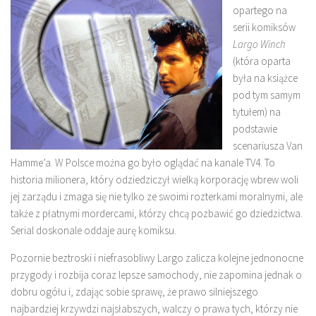
opartego na
serii komiksów
Largo Winch
(która oparta
była na książce
pod tym samym
tytułem) na
podstawie
scenariusza Van
Hamme’a. W Polsce można go było oglądać na kanale TV4. To
historia milionera, który odziedziczył wielką korporację wbrew woli
jej zarządu i zmaga się nie tylko ze swoimi rozterkami moralnymi, ale
także z płatnymi mordercami, którzy chcą pozbawić go dziedzictwa.
Serial doskonale oddaje aurę komiksu.
Pozornie beztroski i niefrasobliwy Largo zalicza kolejne jednonocne
przygody i rozbija coraz lepsze samochody, nie zapomina jednak o
dobru ogółu i, zdając sobie sprawę, że prawo silniejszego
najbardziej krzywdzi najsłabszych, walczy o prawa tych, którzy nie