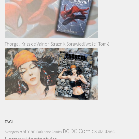
Thorgal. Kriss de Valnor. Strażnik Sprawiedliwości. Tom 8
TAGI:
DC Comics
DC
Batman
dla dzieci
Avengers
Dark Horse Comics