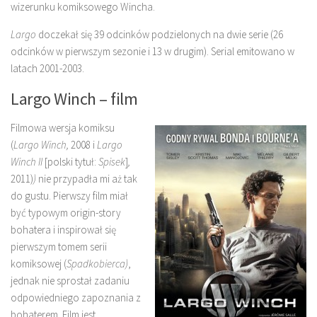
wizerunku komiksowego Wincha.
Largo
doczekał się 39 odcinków podzielonych na dwie serie (26
odcinków w pierwszym sezonie i 13 w drugim). Serial emitowano w
latach 2001-2003.
Largo Winch – film
Filmowa wersja komiksu
(
Largo Winch,
2008 i
Largo
Winch II
[polski tytuł:
Spisek
]
,
2011)
)
nie przypadła mi aż tak
do gustu. Pierwszy film miał
być typowym origin-story
bohatera i inspirował się
pierwszym tomem serii
komiksowej (
Spadkobierca)
,
jednak nie sprostał zadaniu
odpowiedniego zapoznania z
bohaterem. Film jest