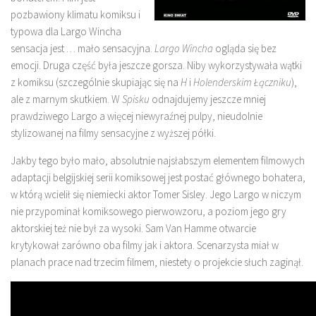
pozbawiony klimatu komiksu i
typowa dla Largo Wincha
sensacja jest … mało sensacyjna.
Largo Wincha
ogląda się bez
emocji. Druga część była jeszcze gorsza. Niby wykorzystywała wątki
z komiksu (szczególnie skupiając się na
H
i
Holenderskim Łączniku
),
ale z marnym skutkiem. W
Spisku
odnajdujemy jeszcze mniej
prawdziwego Largo a więcej niewyraźnej pulpy, nieudolnie
stylizowanej na filmy sensacyjne z wyższej półki.
Jakby tego było mało, absolutnie najsłabszym elementem filmowych
adaptacji belgijskiej serii komiksowej jest postać głównego bohatera,
w którą wcielił się niemiecki aktor Tomer Sisley. Jego Largo w niczym
nie przypominał komiksowego pierwowzoru, a poziom jego gry
aktorskiej też nie był za wysoki. Sam Van Hamme otwarcie
krytykował zarówno oba filmy jak i aktora. Scenarzysta miał w
planach prace nad trzecim filmem, niestety o projekcie słuch zaginął.