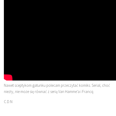
Nawet sceptykom gatunku polecam przeczytać komiks. Serial, choć
niezły, nie może się równać z serią Van Hamme’a i Francq.
C.D.N