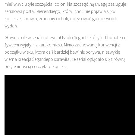
mieli w życiu tyle szczęścia, co on. Na szczególną uwagę zasługuje
serialowa postać Kierenskiego, który, choć nie pojawia się w
komiksie, sprawia, że mamy ochotę dorysować go do swoich
wydań.
Główną rolę w serialu otrzymał Paolo Seganti, który jest bohaterem
żywcem wyjętym z kart komiksu. Mimo zachowanej konwencji z
początku wieku, która dziś bardziej bawi niż porywa, niezwykle
wierna kreacja Segantiego sprawiła, że serial oglądało się z równą
przyjemnością co czytało komiks.