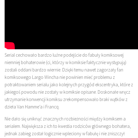
Serial cechowało bardzo luźne podejście do fabuły komiksowej
niemniej bohaterowie (ci, którzy w komiksie faktycznie występują)
zostali oddani bardzo wiernie. Dzięki temu nawet zagorzały fan
komiksowego Largo Wincha nie powinien mieć problemu z
potraktowaniem serialu jako kolejnych przygód ekscentryka, które z
jakiegoś powodu nie zostały w komiksie opisane. Doskonałe wręcz
utrzymanie konwencji komiksu zrekompensowało braki wątków z
dzieła Van Hamme’a i Francq.
Nie dało się uniknąć znacznych rozbieżności między komiksem a
serialem. Największa z ich to kwestia rodziców głównego bohatera,
jednak zabieg został logicznie wpleciony w fabułę i nie zniszczył