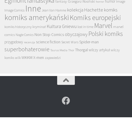
Egmont
fantastyka
Grzegorz Rosiński
humor
fantasy
Image
horror
Inne
kolekcja Hachette
komiks
Image Comics
Jean Van Hamme
komiks amerykański
Komiks europejski
Marvel
Kultura Gniewu
komiks historyczny
kryminał
lost in time
marvel
Polski komiks
obyczajowy
Non Stop Comics
comics
Nagle Comics
science fiction
Spider-man
przygodowy
Secret Wars
recenzja
superbohaterowie
Thorgal
wilczy artykuł
wilczy
Taurus Media
Thor
WKKM
X-men
komiks
wilk
zapowiedzi