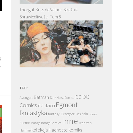
Thorgal. Kriss de Valnor. Strażnik
Sprawiedliwości. Tom 8
ę
,
TAGI:
DC
DC
Batman
Avengers
Dark Horse Comics
Egmont
Comics
dla dzieci
fantastyka
Grzegorz Rosiński
fantasy
horror
Inne
humor
Image
Image Comics
Jean Van
kolekcja Hachette
komiks
Hamme