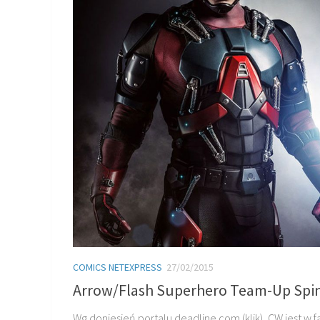
COMICS NETEXPRESS
27/02/2015
Arrow/Flash Superhero Team-Up Spin
Wg doniesień portalu deadline.com (klik), CW jest w f