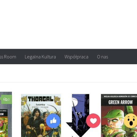
arvel, DC Comics, Image, newsy, konkursy. Wszystko o komiksach
ss Room
Legalna Kultura
Współpraca
O nas
0