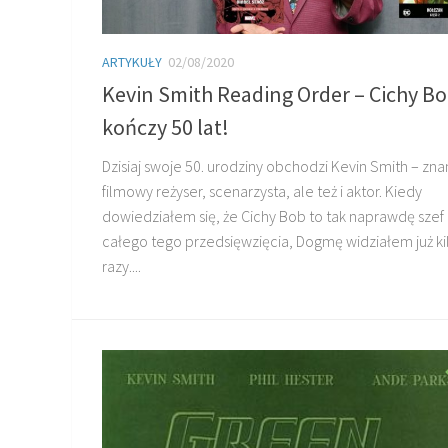
ARTYKUŁY
02/08/2020
Kevin Smith Reading Order – Cichy B
kończy 50 lat!
Dzisiaj swoje 50. urodziny obchodzi Kevin Smith – zna
filmowy reżyser, scenarzysta, ale też i aktor. Kiedy
dowiedziałem się, że Cichy Bob to tak naprawdę szef
całego tego przedsięwzięcia, Dogmę widziałem już ki
razy....