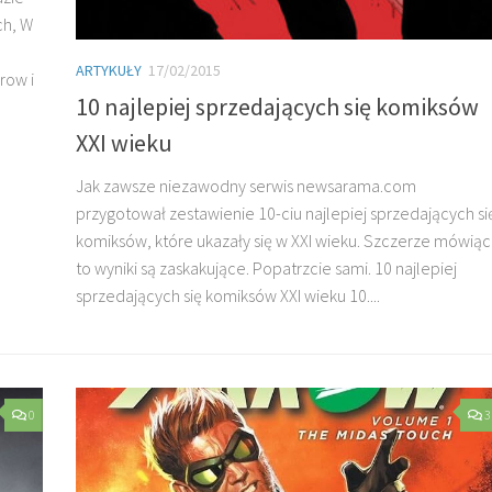
ch, W
ARTYKUŁY
17/02/2015
row i
10 najlepiej sprzedających się komiksów
XXI wieku
Jak zawsze niezawodny serwis newsarama.com
przygotował zestawienie 10-ciu najlepiej sprzedających si
komiksów, które ukazały się w XXI wieku. Szczerze mówiąc
to wyniki są zaskakujące. Popatrzcie sami. 10 najlepiej
sprzedających się komiksów XXI wieku 10....
0
3