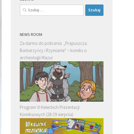
Szukaj:
NEWS ROOM
Za darmo do pobrania: „Prapuszcza.
Barbarzyńcy i Rzymianie” – komiks o
archeologii Mazur
Program VI Kieleckich Prezentacji
Komiksowych (28-29 sierpnia)