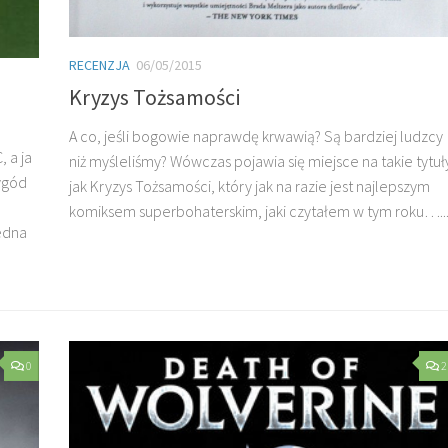
RECENZJA
06/05/2015
Kryzys Tożsamości
A co, jeśli bogowie naprawdę krwawią? Są bardziej ludzcy
 a ja
niż myśleliśmy? Wówczas pojawia się miejsce na takie tytuł
zygód
jak Kryzys Tożsamości, który jak na razie jest najlepszym
komiksem superbohaterskim, jaki czytałem w tym roku…..
jedna
0
2