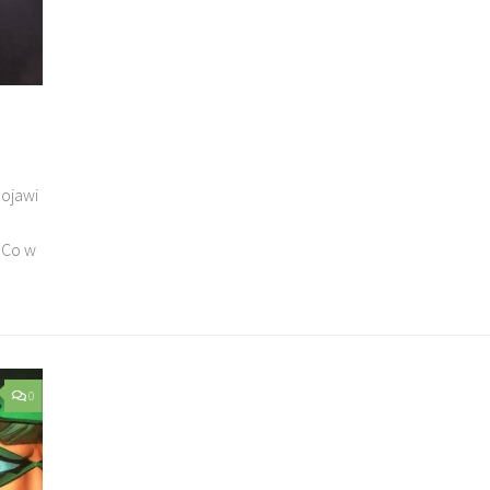
pojawi
 Co w
0