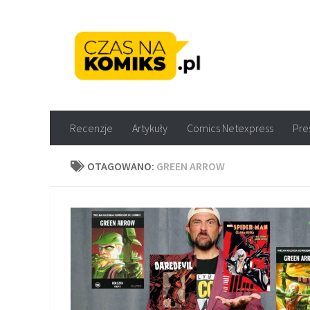
Skip to content
Recenzje komiksów M
Recenzje
Artykuły
Comics Netexpress
Pre
OTAGOWANO:
GREEN ARROW