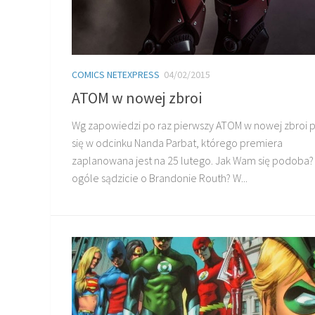
COMICS NETEXPRESS
04/02/2015
ATOM w nowej zbroi
Wg zapowiedzi po raz pierwszy ATOM w nowej zbroi 
się w odcinku Nanda Parbat, którego premiera
zaplanowana jest na 25 lutego. Jak Wam się podoba?
ogóle sądzicie o Brandonie Routh? W...