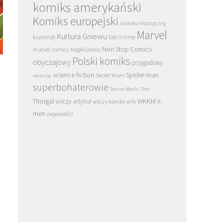
komiks amerykański
Komiks europejski
komiks historyczny
Marvel
Kultura Gniewu
kryminał
lost in time
Non Stop Comics
marvel comics
Nagle Comics
Polski komiks
obyczajowy
przygodowy
science fiction
Spider-man
Secret Wars
recenzja
superbohaterowie
Taurus Media
Thor
Thorgal
WKKM
X-
wilczy artykuł
wilczy komiks
wilk
men
zapowiedzi