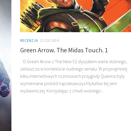
RECENZJA
21/03/2014
Green Arrow. The Midas Touch. 1
O Green Arrow z The New 52 słyszałem wiele dobrego,
zwłaszcza w kontekście nudnego serialu. W przynajmniej
kilku internetowych rozmowach przygody Quenna były
wymieniane pośród najciekawszychtytułów tej serii
wydawniczej. Korzystając z chwili wolnego...