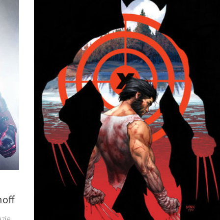
off
azie