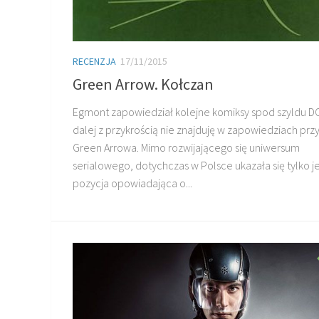
RECENZJA
17/11/2015
Green Arrow. Kołczan
Egmont zapowiedział kolejne komiksy spod szyldu DC,
dalej z przykrością nie znajduję w zapowiedziach pr
Green Arrowa. Mimo rozwijającego się uniwersum
serialowego, dotychczas w Polsce ukazała się tylko 
pozycja opowiadająca o...