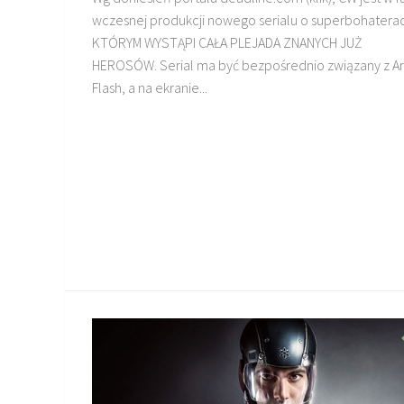
wczesnej produkcji nowego serialu o superbohatera
KTÓRYM WYSTĄPI CAŁA PLEJADA ZNANYCH JUŻ
HEROSÓW. Serial ma być bezpośrednio związany z Ar
Flash, a na ekranie...