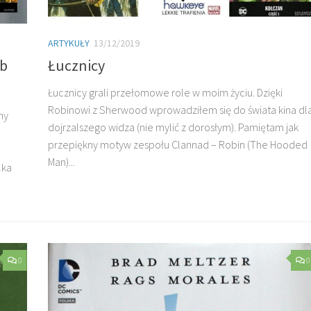
ARTYKUŁY
13/12/2019
ob
Łucznicy
Łucznicy grali przełomowe role w moim życiu. Dzięki
Robinowi z Sherwood wprowadziłem się do świata kina dl
ny
dojrzalszego widza (nie mylić z dorosłym). Pamiętam jak
przepiękny motyw zespołu Clannad – Robin (The Hooded
Man)...
lka
0
0