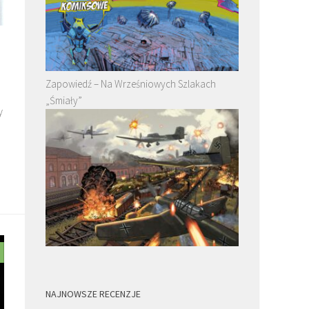
Zapowiedź – Na Wrześniowych Szlakach
„Śmiały”
y
.
NAJNOWSZE RECENZJE