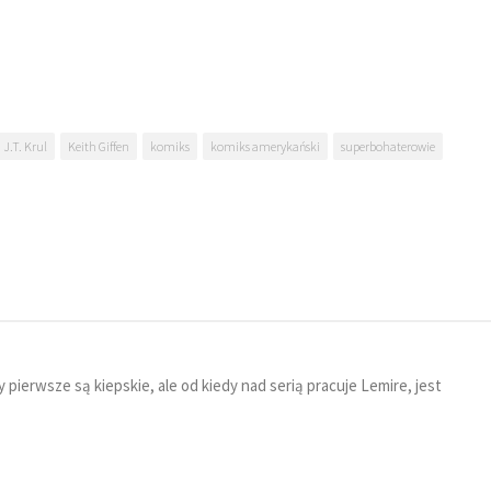
J.T. Krul
Keith Giffen
komiks
komiks amerykański
superbohaterowie
pierwsze są kiepskie, ale od kiedy nad serią pracuje Lemire, jest