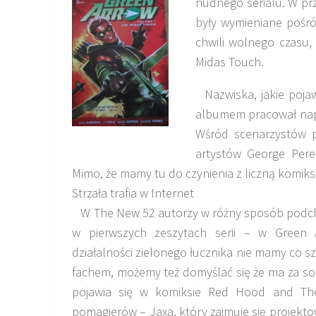
nudnego serialu. W pr
były wymieniane pośród
chwili wolnego czasu,
Midas Touch.
Nazwiska, jakie pojaw
albumem pracował napr
Wśród scenarzystów po
artystów George Pere
Mimo, że mamy tu do czynienia z liczną komik
Strzała trafia w Internet
W The New 52 autorzy w różny sposób podcho
w pierwszych zeszytach serii – w Green
działalności zielonego łucznika nie mamy co s
fachem, możemy też domyślać się że ma za s
pojawia się w komiksie Red Hood and Th
pomagierów – Jaxa, który zajmuje się projekto