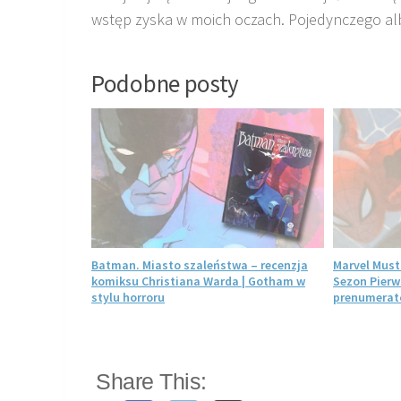
wstęp zyska w moich oczach. Pojedynczego alb
Podobne posty
ecenzja
Batman. Miasto szaleństwa – recenzja
Marvel Must
 Paula
komiksu Christiana Warda | Gotham w
Sezon Pierw
stylu horroru
prenumerato
Share This: