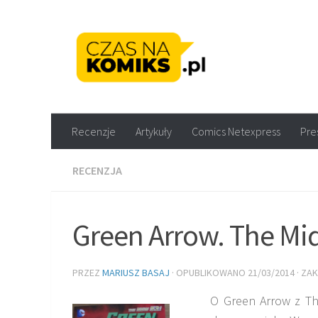
Skip to content
Recenzje komiksów M
Recenzje
Artykuły
Comics Netexpress
Pre
RECENZJA
Green Arrow. The Mid
PRZEZ
MARIUSZ BASAJ
· OPUBLIKOWANO
21/03/2014
· ZA
O Green Arrow z The 