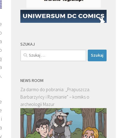
e
o
a
SZUKAJ
o
Szukaj:
ą
a
.
NEWS ROOM
Za darmo do pobrania: „Prapuszcza.
Barbarzyńcy i Rzymianie” – komiks o
e
archeologii Mazur
e
i
a
y