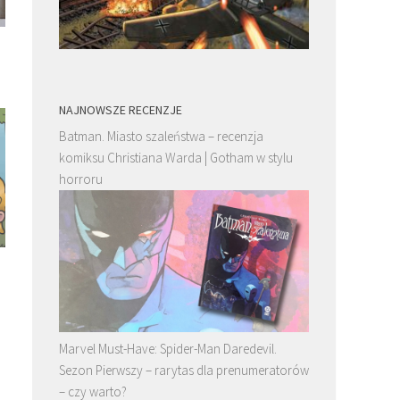
NAJNOWSZE RECENZJE
Batman. Miasto szaleństwa – recenzja
komiksu Christiana Warda | Gotham w stylu
horroru
G.I. Joe. Wojna z Drednokami. Tom 3 –
Smarkula. California Scr
recenzja. Energon Universe z gazem
recenzja. Nie Scott Pilgri
wdepniętym w podgłogę
wciąż przyciąga
Marvel Must-Have: Spider-Man Daredevil.
Sezon Pierwszy – rarytas dla prenumeratorów
– czy warto?