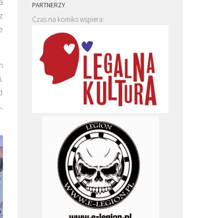
a
PARTNERZY
z
Czas na komiks wspiera:
e
m
.
d
.