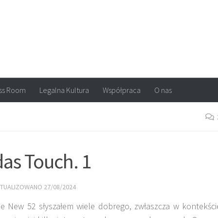
arvel, DC Comics, Image, newsy, konkursy. Wszystko o komiksach
ss Room
Legalna Kultura
Współpraca
O nas
as Touch. 1
KTUALIZOWANO
27/08/2024
New 52 słyszałem wiele dobrego, zwłaszcza w kontekści