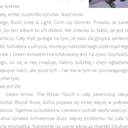
w terenie.
łą armią superzłoczyńców. Naprzeciw
rge, Rush, Lime & Light, Core czy Stunner. Prawda, że sam
e, bo ten album to ich debiut. Nie zmienia to faktu, że jest t
rtaczy. Cały myk polega na tym, że owa zła grupka zamierz
ić bohatera z ukrycia, mordują nastoletniego potencjalneg
ynek z Green Arrowem transmitowany jest na żywo. Dochodz
o, co się w niej znajduje, natury ludzkiej i chęci oglądani
lajkujcie nas!), ale poza tym – nie ma w tym nic porywającego
umie tyle.
Nie jest źle
Green Arrow. The Midas Touch z całą pewnością ratuj
postać Blood Rose, która pojawia się mniej więcej w połowi
historii. Tajemnicza kobieta w czerwieni potrafi nieźle walczyć 
sama sprawia bohaterowi dużo więcej problemu niż cała t
w/w gromadka. Następnie na scenę wkracza również tytułow