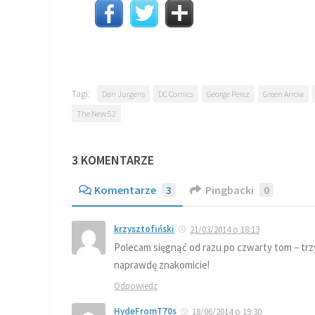
Tagi:
Dan Jurgens
DC Comics
George Perez
Green Arrow
The New 52
3 KOMENTARZE
Komentarze
3
Pingbacki
0
krzysztofiński
21/03/2014 o 18:13
Polecam sięgnąć od razu po czwarty tom – trzy 
naprawdę znakomicie!
Odpowiedz
HydeFromT70s
18/06/2014 o 19:30