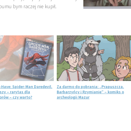
umu bym raczej nie kupił.
-Have: Spider-Man Daredevil.
Za darmo do pobrania: „Prapuszcza.
szy – rarytas dla
Barbarzyńcy i Rzymianie” – komiks o
rów – czy warto?
archeologii Mazur