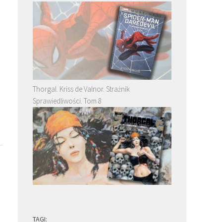
Thorgal. Kriss de Valnor. Strażnik
Sprawiedliwości. Tom 8
TAGI: