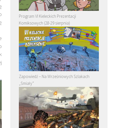
ę
o
Program VI Kieleckich Prezentacji
ę
Komiksowych (28-29 sierpnia)
e
o
k
j
Zapowiedź – Na Wrześniowych Szlakach
„Śmiały”