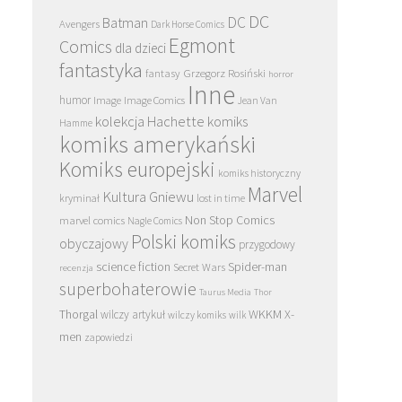
DC
DC
Batman
Avengers
Dark Horse Comics
Egmont
Comics
dla dzieci
fantastyka
Grzegorz Rosiński
fantasy
horror
Inne
humor
Image
Image Comics
Jean Van
kolekcja Hachette
komiks
Hamme
komiks amerykański
Komiks europejski
komiks historyczny
Marvel
Kultura Gniewu
kryminał
lost in time
Non Stop Comics
marvel comics
Nagle Comics
Polski komiks
obyczajowy
przygodowy
science fiction
Spider-man
Secret Wars
recenzja
superbohaterowie
Taurus Media
Thor
Thorgal
WKKM
X-
wilczy artykuł
wilczy komiks
wilk
men
zapowiedzi