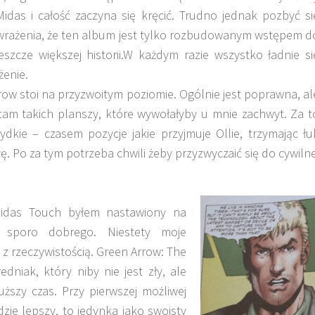
Midas i całość zaczyna się kręcić. Trudno jednak pozbyć si
wrażenia, że ten album jest tylko rozbudowanym wstępem d
jeszcze większej historii.W każdym razie wszystko ładnie si
żenie.
w stoi na przyzwoitym poziomie. Ogólnie jest poprawna, al
am takich planszy, które wywołałyby u mnie zachwyt. Za t
ydkie – czasem pozycje jakie przyjmuje Ollie, trzymając łu
ę. Po za tym potrzeba chwili żeby przyzwyczaić się do cywilne
idas Touch byłem nastawiony na
dę sporo dobrego. Niestety moje
z rzeczywistością. Green Arrow: The
niak, który niby nie jest zły, ale
ższy czas. Przy pierwszej możliwej
dzie lepszy, to jedynka jako swoisty