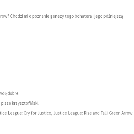
rrow? Chodzi mi o poznanie genezy tego bohatera i jego późniejszą
awdę dobre.
pisze krzysztofiński.
tice League: Cry for Justice, Justice League: Rise and Fall i Green Arrow: