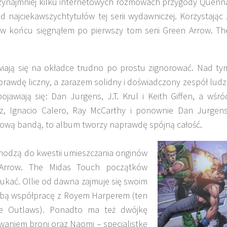
zynajmniej kilku internetowych rozmowach przygody Quenn
 najciekawszychtytułów tej serii wydawniczej. Korzystając 
 w końcu sięgnąłem po pierwszy tom serii Green Arrow. Th
iają się na okładce trudno po prostu zignorować. Nad ty
awdę liczny, a zarazem solidny i doświadczony zespół ludzi
jawiają się: Dan Jurgens, J.T. Krul i Keith Giffen, a wśró
z, Ignacio Calero, Ray McCarthy i ponownie Dan Jurgens
sową bandą, to album tworzy naprawdę spójną całość.
dzą do kwestii umieszczania originów
 Arrow. The Midas Touch początków
zukać. Ollie od dawna zajmuje się swoim
obą współpracę z Royem Harperem (ten
e Outlaws). Ponadto ma też dwójkę
waniem broni oraz Naomi – specjalistkę