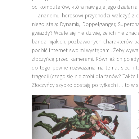
od komputerów, która nawiguje jego działania 
Znanemu herosowi przychodzi walczyć z ca
niego stają: Dynamix, Doppelganger, Supercha
gwiazdy? Wcale się nie dziwię, że ich nie znaci
banda nijakich, pozbawionych charakterów pa
podbić Internet swoimi występami. Żeby wywab
złoczyńcę przed kamerami. Również ich pojed
do tego pewne rozważania na temat sieci i teg
tragedii (czego się nie zrobi dla fanów? Także 
Złoczyńcy szybko dostają po tyłkach i… to w s