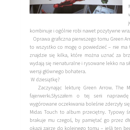
kombinuje i ogólnie robi nawet pozytywne wra
Oprawa graficzna pierwszego tomu Green Arro
to wszystko co mogę o powiedzieć – nie ma t
znajdzie się kilka, które można uznać za brz
wydają się nienaturalne i rysowane lekko na sił
wersji głównego bohatera.
W dziesiątkę?
Zaczynając lekturę Green Arrow. The M
fajerwerki.Słyszałem o tej serii napraw
wygórowane oczekiwania boleśnie zderzyły się 
Midas Touch to album przeciętny. Typowy śred
brakuje mu czegoś, by pamiętać go przez dłu
okazji zajrzę do kolejnego tomu – jeśli ten bę