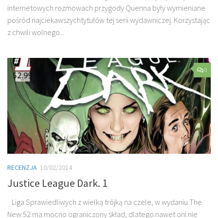
internetowych rozmowach przygody Quenna były wymieniane
pośród najciekawszychtytułów tej serii wydawniczej. Korzystając
z chwili wolnego...
0
RECENZJA
10/02/2014
Justice League Dark. 1
Liga Sprawiedliwych z wielką trójką na czele, w wydaniu The
New 52 ma mocno ograniczony skład, dlatego nawet oni nie