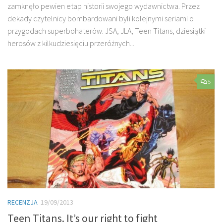
zamknęło pewien etap historii swojego wydawnictwa. Przez
dekady czytelnicy bombardowani byli kolejnymi seriami o
przygodach superbohaterów. JSA, JLA, Teen Titans, dziesiątki
herosów z kilkudziesięciu przeróżnych...
5
RECENZJA
19/09/2013
Teen Titans. It’s our right to fight