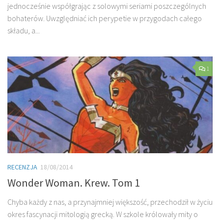
jednocześnie współgrając z solowymi seriami poszczególnych
bohaterów. Uwzględniać ich perypetie w przygodach całego
składu, a...
1
RECENZJA
18/08/2014
Wonder Woman. Krew. Tom 1
Chyba każdy z nas, a przynajmniej większość, przechodził w życiu
okres fascynacji mitologią grecką. W szkole królowały mity o