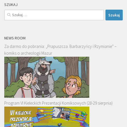
SZUKAJ
Szukaj:
NEWS ROOM
Za darmo do pobrania: „Prapuszcza. Barbarzyńcy i Rzymianie” –
komiks o archeologii Mazur
Program VI Kieleckich Prezentacji Komiksowych (28-29 sierpnia)