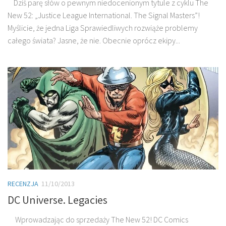
Dziś parę słów o pewnym niedocenionym tytule z cyklu The
New 52: „Justice League International. The Signal Masters”!
Myślicie, że jedna Liga Sprawiedliwych rozwiąże problemy
całego świata? Jasne, że nie. Obecnie oprócz ekipy...
RECENZJA
11/10/2013
DC Universe. Legacies
Wprowadzając do sprzedaży The New 52! DC Comics