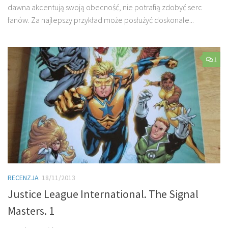
dawna akcentują swoją obecność, nie potrafią zdobyć serc
fanów. Za najlepszy przykład może posłużyć doskonale...
1
RECENZJA
18/11/2013
Justice League International. The Signal
Masters. 1