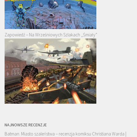
Zapowiedź – Na Wrześniowych Szlakach „Śmiały”
NAJNOWSZE RECENZJE
Batman. Miasto szaleństwa – recenzja komiksu Christiana Warda |