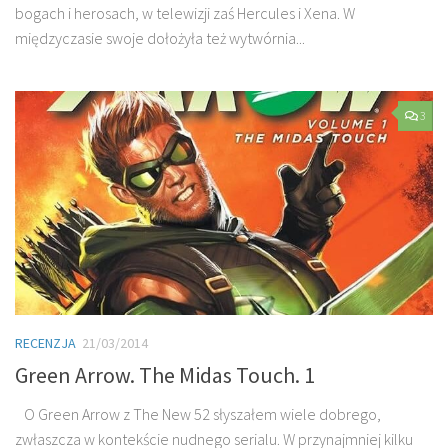
bogach i herosach, w telewizji zaś Hercules i Xena. W
międzyczasie swoje dołożyła też wytwórnia...
3
RECENZJA
21/03/2014
Green Arrow. The Midas Touch. 1
O Green Arrow z The New 52 słyszałem wiele dobrego,
zwłaszcza w kontekście nudnego serialu. W przynajmniej kilku