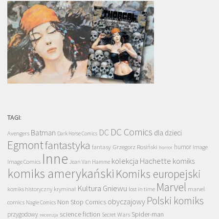
TAGI:
DC Comics
DC
Batman
dla dzieci
Avengers
Dark Horse Comics
Egmont
fantastyka
Grzegorz Rosiński
humor
fantasy
Image
horror
Inne
kolekcja Hachette
komiks
Image Comics
Jean Van Hamme
komiks amerykański
Komiks europejski
Marvel
Kultura Gniewu
komiks historyczny
kryminał
lost in time
marvel
Polski komiks
obyczajowy
Non Stop Comics
comics
Nagle Comics
science fiction
Spider-man
przygodowy
Secret Wars
recenzja