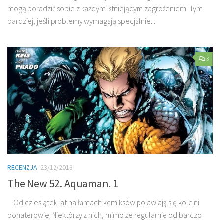
mogą poradzić sobie z każdym istniejącym zagrożeniem. Tym
bardziej, jeśli problemy wymagają specjalnie...
3
RECENZJA
23/12/2013
The New 52. Aquaman. 1
Od dziesiątek lat na łamach komiksów pojawiają się kolejni
bohaterowie. Niektórzy z nich, mimo że regularnie od bardzo