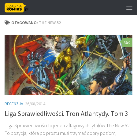
Skip to content
OTAGOWANO:
THE NEW 52
0
RECENZJA
26/08/2014
Liga Sprawiedliwości. Tron Atlantydy. Tom 3
Liga Sprawiedliwości to jeden z flagowych tytułów The New 52.
To pozycja, która po prostu musi trzymać dobry poziom,