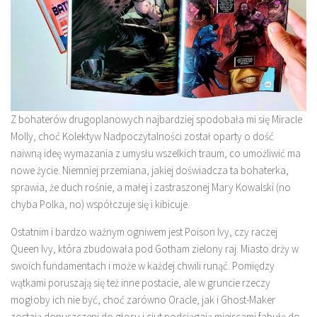
Z bohaterów drugoplanowych najbardziej spodobała mi się Miracle
Molly, choć Kolektyw Nadpoczytalności został oparty o dość
naiwną ideę wymazania z umysłu wszelkich traum, co umożliwić ma
nowe życie. Niemniej przemiana, jakiej doświadcza ta bohaterka,
sprawia, że duch rośnie, a małej i zastraszonej Mary Kowalski (no
chyba Polka, no) współczuje się i kibicuje.
Ostatnim i bardzo ważnym ogniwem jest Poison Ivy, czy raczej
Queen Ivy, która zbudowała pod Gotham zielony raj. Miasto drży w
swoich fundamentach i może w każdej chwili runąć. Pomiędzy
wątkami poruszają się też inne postacie, ale w gruncie rzeczy
mogłoby ich nie być, choć zarówno Oracle, jak i Ghost-Maker
zostają dopuszczeni do głosu i ciut podciągają miejscami fabułę do