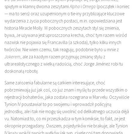
spiętym w klamrę dwoma zeszytami
Alpha
i
Omega
(początek i koniec
— ma to sens) oraz uzupełnionym o tie-iny przybliżające kluczowe
wydarzenia z życia pobocznych postaci, m.in. opowiedziana jest
historia Miracle Molly. W pobocznych zeszytach styl się zmienia,
bywa, że używana jest uproszczona krecha, choć tym razem wśród
nazwisk nie pojawia się Francavilla (a szkoda), tylko kilku innych
twórców. Nie wiem czemu, tak reaguję, podobnie było u mnie z
Jokerem
, ale za każdym razem przyjmuję zmianę stylu z
ultrarealistycznego z wielką radością, choć Jorge Jiménez robi tu
doskonałą robotę.
Same założenia fabularne są całkiem interesujące, choć
pobrzmiewają już jak coś, co już znam i myślę tu przede wszystkim o
rejestracji bohaterów, jaka została rozegrana w Marvelu. Oczywiście
Tynion IV poustawiał to po swojemu i wprowadził policyjną
jednostkę, ale i tak nie mogę się uwolnić od delikatnego uczucia déjà
vu. Natomiast to, co mi przeszkadza w tym komiksie, to fakt, że jest
okropnie przegadany. Owszem, pojedynków nie brakuje, ale Tynion
IV krąży wokół swoich wątków jak sęp, ciągle coś tam dopowiada,