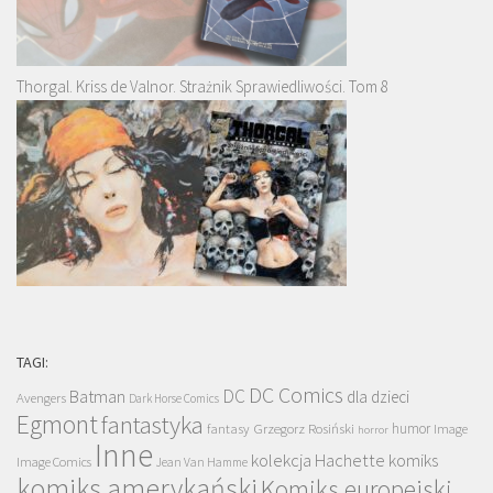
Thorgal. Kriss de Valnor. Strażnik Sprawiedliwości. Tom 8
TAGI:
DC Comics
DC
Batman
dla dzieci
Avengers
Dark Horse Comics
Egmont
fantastyka
Grzegorz Rosiński
humor
fantasy
Image
horror
Inne
kolekcja Hachette
komiks
Image Comics
Jean Van Hamme
komiks amerykański
Komiks europejski