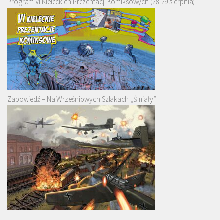
Program VI Kieleckich Prezentacji Komiksowych (28-29 sierpnia)
Zapowiedź – Na Wrześniowych Szlakach „Śmiały”