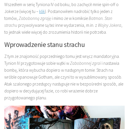
Wszedłem w serię Tyniona IV od boku, bo zachęcił mnie spin-off o
Jokerze (więcej tu –
klik
). Postanowiłem nadrobić tylko jeden z
tomów,
Zabobonną zgraję
i mimo że w komiksie
Batman. Stan
strachu
przywoływane są też inne wydarzenia, m.in. z
Wojny Jokera
,
to jednak wiele więcej do zrozumienia historii nie potrzeba.
Wprowadzenie stanu strachu
Z tym że znajomość poprzedniego tomu jest wręcz mandatoryjna.
Tynion IV przygotowuje sobie wątki w
Zabobonnej zgrai
i nastawia
bombę, która wybucha dopiero w następnym tomie. Strach na
wróble opanowuje Gotham, ale czyni to w wysublimowany sposób.
Atak szalonego przestępcy następuje nie w bezpośredni sposób, ale
dopiero w decydującej fazie, co robi wrażenie dobrze
przygotowanego planu.