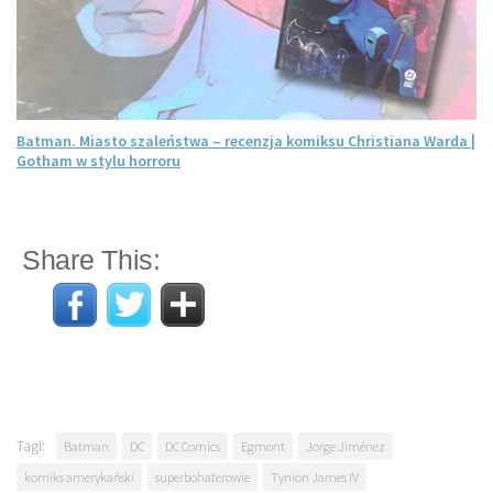
Batman. Miasto szaleństwa – recenzja komiksu Christiana Warda |
Gotham w stylu horroru
Share This:
Tagi:
Batman
DC
DC Comics
Egmont
Jorge Jiménez
komiks amerykański
superbohaterowie
Tynion James IV