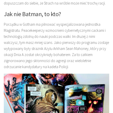
dopuszczam do siebie, że Strach na wróble może mieć trochę racji.
Jak nie Batman, to kto?
Porządku w Gotham ma pilnować wyspecjalizowana jednostka
Magistratu. Peacekeeperzy wzmocnieni cybernetycznymi cackami i
technologią zdolną do nauki podczas walki. Im dłużej z nimi
walczysz, tym masz mniej szans. Jako pierwszy do programu zostaje
wytypowany były strażnik Azylu Arkham Sean Mahoney, który przy
okazji Dnia A został okrzyknięty bohaterem. Za to całkiem
zignorowano jego skłonności do agresji oraz wieloletnie
odrzucanie kandydatury na kadeta Policji.