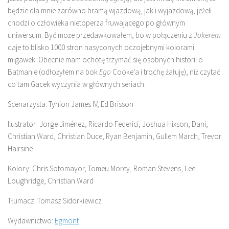
będzie dla mnie zarówno bramą wjazdową, jak i wyjazdową, jeżeli
chodzi o człowieka nietoperza fruwającego po głównym
uniwersum. Być może przedawkowałem, bo w połączeniu z
Jokerem
daje to blisko 1000 stron nasyconych oczojebnymi kolorami
migawek. Obecnie mam ochotę trzymać się osobnych historii o
Batmanie (odłożyłem na bok
Ego
Cooke’a i trochę żałuję), niż czytać
co tam Gacek wyczynia w głównych seriach.
Scenarzysta: Tynion James IV, Ed Brisson
Ilustrator: Jorge Jiménez, Ricardo Federici, Joshua Hixson, Dani,
Christian Ward, Christian Duce, Ryan Benjamin, Gullem March, Trevor
Hairsine
Kolory: Chris Sotomayor, Tomeu Morey, Roman Stevens, Lee
Loughridge, Christian Ward
Tłumacz: Tomasz Sidorkiewicz
Wydawnictwo:
Egmont