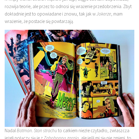
rozwija teorie, ale przez to odnosi się wrażenie przedobrzenia. Zbyt
dokładnie jest to opowiadane i znowu, tak jak w
Jokerze
, mam
wrażenie, że postacie się powtarzają.
Nadal
Batman. Stan strachu
to całkiem niezłe czytadło, zwłaszcza
jeżeli połączy się je z
Zabobonną zgrają
, ale jeśli mi się nie zmieni, to