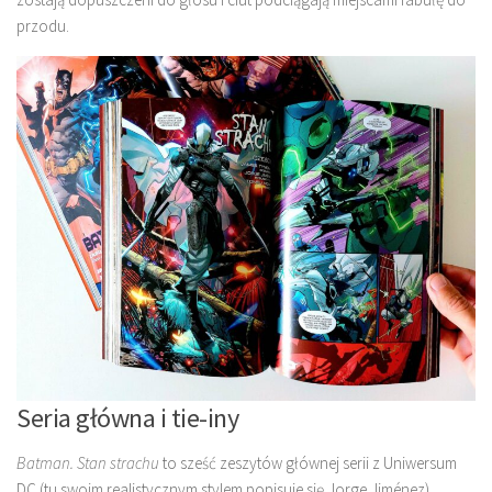
przodu.
Seria główna i tie-iny
Batman. Stan strachu
to sześć zeszytów głównej serii z Uniwersum
DC (tu swoim realistycznym stylem popisuje się Jorge Jiménez),