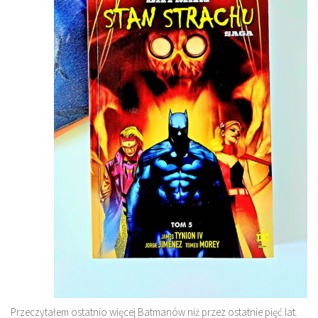
Przeczytałem ostatnio więcej Batmanów niż przez ostatnie pięć lat.