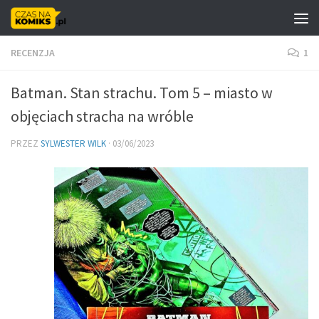
Skip to content
RECENZJA
1
Batman. Stan strachu. Tom 5 – miasto w
objęciach stracha na wróble
PRZEZ
SYLWESTER WILK
·
03/06/2023