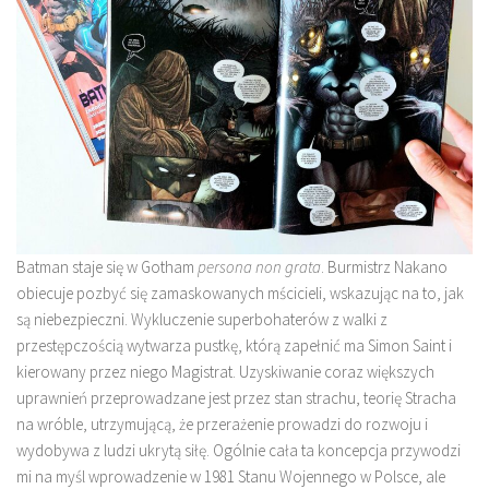
Batman staje się w Gotham
persona non grata
. Burmistrz Nakano
obiecuje pozbyć się zamaskowanych mścicieli, wskazując na to, jak
są niebezpieczni. Wykluczenie superbohaterów z walki z
przestępczością wytwarza pustkę, którą zapełnić ma Simon Saint i
kierowany przez niego Magistrat. Uzyskiwanie coraz większych
uprawnień przeprowadzane jest przez stan strachu, teorię Stracha
na wróble, utrzymującą, że przerażenie prowadzi do rozwoju i
wydobywa z ludzi ukrytą siłę. Ogólnie cała ta koncepcja przywodzi
mi na myśl wprowadzenie w 1981 Stanu Wojennego w Polsce, ale