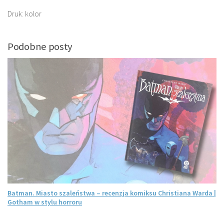
Druk: kolor
Podobne posty
Batman. Miasto szaleństwa – recenzja komiksu Christiana Warda |
Gotham w stylu horroru