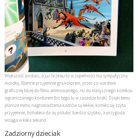
Większość postaci, a już Grzesiu to w zupełności ma sympatyczną
mordkę, Etienne przyjemnie gra kolorem, przez co warstwie
graficznej bliżej do filmu animowanego, niż do klasycznego komiksu
ograniczanego konturem (bo tego tu w zasadzie brak). Dzięki temu
plansze mimo nagromadzenia kadrów są lekkie, komiks się czyta
przyjemnie, bohatera da się polubić bardzo szybko, a przygoda
wciąga w kilka sekund.
Zadziorny dzieciak