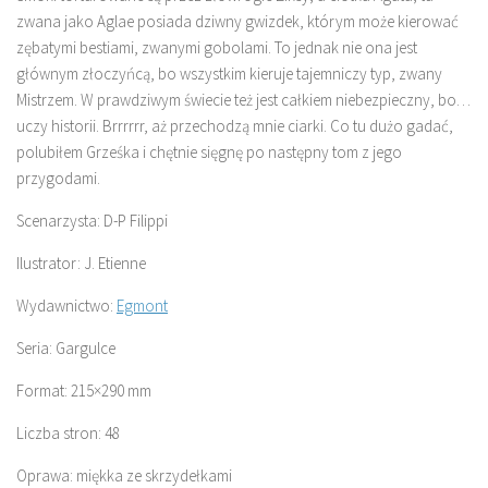
zwana jako Aglae posiada dziwny gwizdek, którym może kierować
zębatymi bestiami, zwanymi gobolami. To jednak nie ona jest
głównym złoczyńcą, bo wszystkim kieruje tajemniczy typ, zwany
Mistrzem. W prawdziwym świecie też jest całkiem niebezpieczny, bo…
uczy historii. Brrrrrr, aż przechodzą mnie ciarki. Co tu dużo gadać,
polubiłem Grześka i chętnie sięgnę po następny tom z jego
przygodami.
Scenarzysta: D-P Filippi
Ilustrator: J. Etienne
Wydawnictwo:
Egmont
Seria: Gargulce
Format: 215×290 mm
Liczba stron: 48
Oprawa: miękka ze skrzydełkami