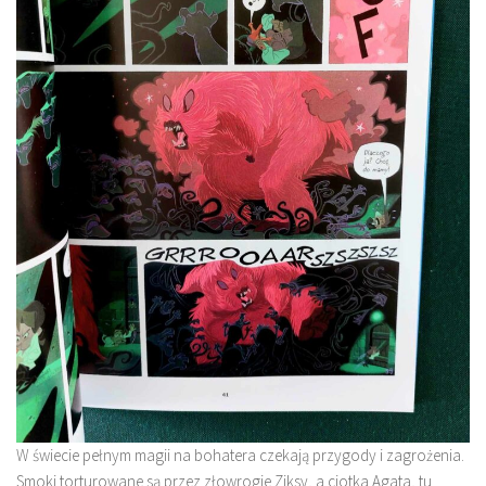
W świecie pełnym magii na bohatera czekają przygody i zagrożenia.
Smoki torturowane są przez złowrogie Ziksy, a ciotka Agata, tu