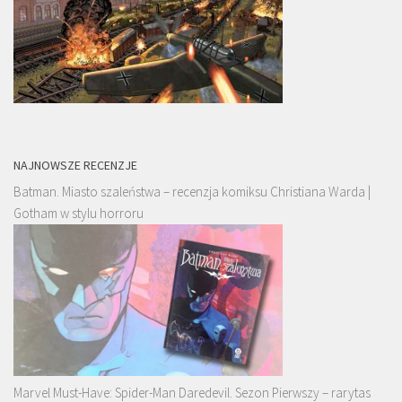
NAJNOWSZE RECENZJE
Batman. Miasto szaleństwa – recenzja komiksu Christiana Warda |
Gotham w stylu horroru
Marvel Must-Have: Spider-Man Daredevil. Sezon Pierwszy – rarytas