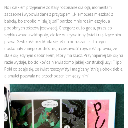
No i całkiem przyjemnie zostały rozpisane dialogi, momentami
zaczepne i wypowiadane z przytupem. „Nie możesz mieszkać z
babcią, bo zrobiło mi się jej żal” bardzo mnie rozśmieszyło, a
podobnych tekstów jest więcej. Grzegorz dużo gada, przez co
szybko wpada w kłopoty, ale też odkrywa inny świat i rządzące nim
prawa. Szybkość przekłada się też na poruszanie, dla tego
doskonały z niego podróżnik, a ciekawość i bystrość sprawia, że
staje się jedynym osobnikiem, który ma klucz. Przynajmniej tak się na
razie wydaje, bo do końca nie wiadomo jakiej konstrukcji użył Filippi.
Póki co zdaje się, że świat rzeczywisty i magiczny istnieją obok siebie,
a amulet pozwala na przechodzenie między nimi.