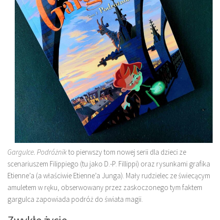
Gargulce. Podróżnik
to pierwszy tom nowej serii dla dzieci ze
scenariuszem Filippiego (tu jako D.-P. Fillippi) oraz rysunkami grafika
Etienne’a (a właściwie Etienne’a Junga). Mały rudzielec ze świecącym
amuletem w ręku, obserwowany przez zaskoczonego tym faktem
gargulca zapowiada podróż do świata magii.