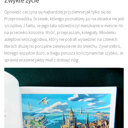
Zwykłe życie
Opowieść zaczyna się najbardziej przyziemnie jak tylko się da.
Przeprowadzką. Grzesiek, którego poznaliśmy już na okładce nie jest
szczęśliwy z faktu, że jego tata odziedziczył mieszkanie w mieście i to
na przeciwko kościoła. Wróć, przepraszam, kolegiaty. Młodemu
adeptowi włóczęgostwa, który nie potrafi wysiedzieć na czterech
literach dłużej niż porządne ziewnięcie nie do śmiechu. Żywe srebro,
którego wszędzie dużo, w biegu porusza kończynami tak szybko, że
sprawia wrażenie jakby miał z dziesięć nóg.