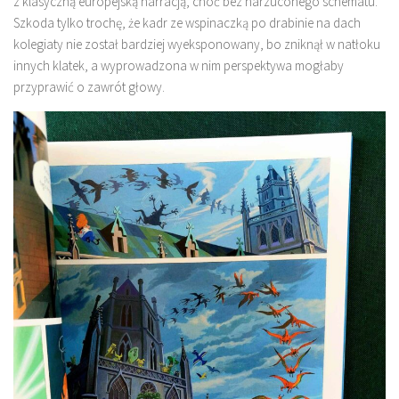
z klasyczną europejską narracją, choć bez narzuconego schematu.
Szkoda tylko trochę, że kadr ze wspinaczką po drabinie na dach
kolegiaty nie został bardziej wyeksponowany, bo zniknął w natłoku
innych klatek, a wyprowadzona w nim perspektywa mogłaby
przyprawić o zawrót głowy.