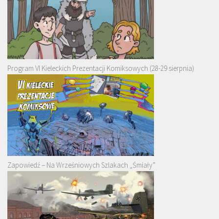
Program VI Kieleckich Prezentacji Komiksowych (28-29 sierpnia)
Zapowiedź – Na Wrześniowych Szlakach „Śmiały”