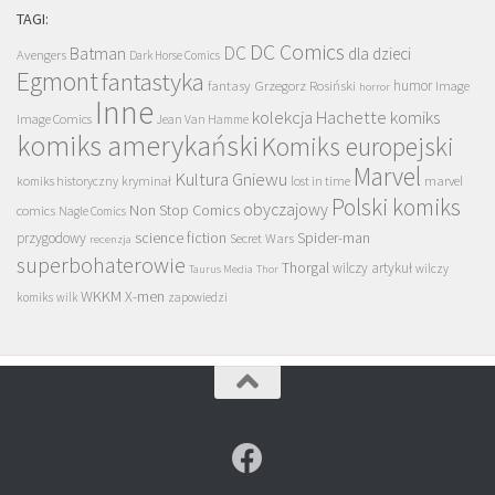
TAGI:
DC Comics
DC
Batman
dla dzieci
Avengers
Dark Horse Comics
Egmont
fantastyka
Grzegorz Rosiński
humor
fantasy
Image
horror
Inne
kolekcja Hachette
komiks
Image Comics
Jean Van Hamme
komiks amerykański
Komiks europejski
Marvel
Kultura Gniewu
komiks historyczny
kryminał
lost in time
marvel
Polski komiks
obyczajowy
Non Stop Comics
comics
Nagle Comics
science fiction
Spider-man
przygodowy
Secret Wars
recenzja
superbohaterowie
Thorgal
wilczy artykuł
wilczy
Taurus Media
Thor
WKKM
X-men
komiks
wilk
zapowiedzi