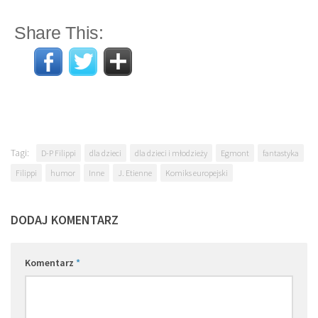
Share This:
Tagi:
D-P Filippi
dla dzieci
dla dzieci i młodzieży
Egmont
fantastyka
Filippi
humor
Inne
J. Etienne
Komiks europejski
DODAJ KOMENTARZ
Komentarz
*