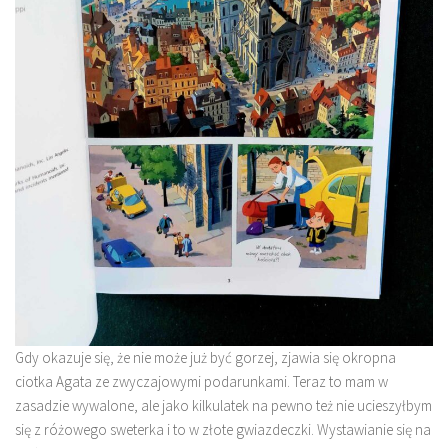
Gdy okazuje się, że nie może już być gorzej, zjawia się okropna
ciotka Agata ze zwyczajowymi podarunkami. Teraz to mam w
zasadzie wywalone, ale jako kilkulatek na pewno też nie ucieszyłbym
się z różowego sweterka i to w złote gwiazdeczki. Wystawianie się na