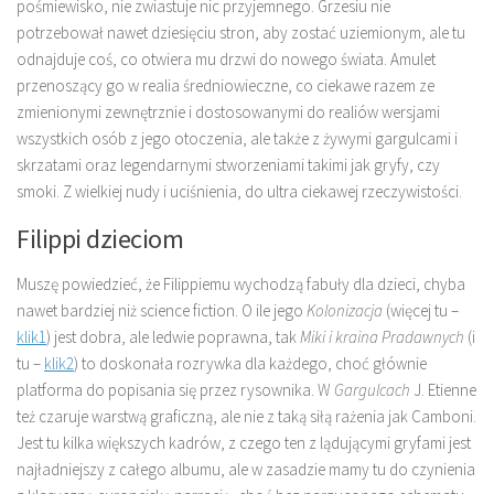
pośmiewisko, nie zwiastuje nic przyjemnego. Grzesiu nie
potrzebował nawet dziesięciu stron, aby zostać uziemionym, ale tu
odnajduje coś, co otwiera mu drzwi do nowego świata. Amulet
przenoszący go w realia średniowieczne, co ciekawe razem ze
zmienionymi zewnętrznie i dostosowanymi do realiów wersjami
wszystkich osób z jego otoczenia, ale także z żywymi gargulcami i
skrzatami oraz legendarnymi stworzeniami takimi jak gryfy, czy
smoki. Z wielkiej nudy i uciśnienia, do ultra ciekawej rzeczywistości.
Filippi dzieciom
Muszę powiedzieć, że Filippiemu wychodzą fabuły dla dzieci, chyba
nawet bardziej niż science fiction. O ile jego
Kolonizacja
(więcej tu –
klik1
) jest dobra, ale ledwie poprawna, tak
Miki i kraina Pradawnych
(i
tu –
klik2
) to doskonała rozrywka dla każdego, choć głównie
platforma do popisania się przez rysownika. W
Gargulcach
J. Etienne
też czaruje warstwą graficzną, ale nie z taką siłą rażenia jak Camboni.
Jest tu kilka większych kadrów, z czego ten z lądującymi gryfami jest
najładniejszy z całego albumu, ale w zasadzie mamy tu do czynienia