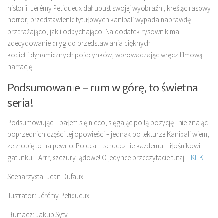
historii. Jérémy Petiqueux dał upust swojej wyobraźni, kreśląc rasowy
horror, przedstawienie tytułowych kanibali wypada naprawdę
przerażająco, jak i odpychająco. Na dodatek rysownik ma
zdecydowanie dryg do przedstawiania pięknych
kobiet i dynamicznych pojedynków, wprowadzając wręcz filmową
narrację.
Podsumowanie – rum w górę, to świetna
seria!
Podsumowując – bałem się nieco, sięgając po tą pozycję i nie znając
poprzednich części tej opowieści – jednak po lekturze Kanibali wiem,
że zrobię to na pewno. Polecam serdecznie każdemu miłośnikowi
gatunku – Arrr, szczury lądowe! O jedynce przeczytacie tutaj –
KLIK
.
Scenarzysta: Jean Dufaux
Ilustrator: Jérémy Petiqueux
Tłumacz: Jakub Syty