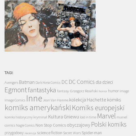
TAGI:
DC Comics
DC
Batman
dla dzieci
Avengers
Dark Horse Comics
Egmont
fantastyka
Grzegorz Rosiński
humor
fantasy
Image
horror
Inne
kolekcja Hachette
komiks
Image Comics
Jean Van Hamme
komiks amerykański
Komiks europejski
Marvel
Kultura Gniewu
komiks historyczny
kryminał
lost in time
marvel
Polski komiks
obyczajowy
Non Stop Comics
comics
Nagle Comics
science fiction
Spider-man
przygodowy
Secret Wars
recenzja