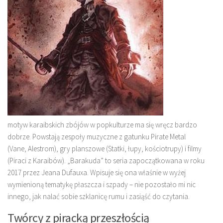
motyw karaibskich zbójów w popkulturze ma się wręcz bardzo
dobrze. Powstają zespoły muzyczne z gatunku Pirate Metal
(Vane, Alestrom), gry planszowe (Statki, łupy, kościotrupy) i filmy
(Piraci z Karaibów). „Barakuda” to seria zapoczątkowana w roku
2017 przez Jeana Dufauxa. Wpisuje się ona właśnie w wyżej
wymienioną tematykę płaszcza i szpady – nie pozostało mi nic
innego, jak nalać sobie szklanicę rumu i zasiąść do czytania.
Twórcy z piracką przeszłością