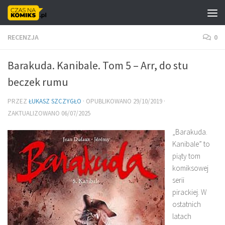
Skip to content
RECENZJA
0
Barakuda. Kanibale. Tom 5 – Arr, do stu
beczek rumu
PRZEZ
ŁUKASZ SZCZYGŁO
· OPUBLIKOWANO
29/10/2019
·
ZAKTUALIZOWANO
06/07/2025
„Barakuda.
Kanibale” to
piąty tom
komiksowej
serii
pirackiej. W
ostatnich
latach