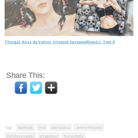
Thorgal. Kriss de Valnor. Strażnik Sprawiedliwości. Tom 8
Share This:
Tagi:
Barakuda
Inne
Jean Dufaux
Jeremy Petiqueux
Komiks europejski
przygodowy
Taurus Media