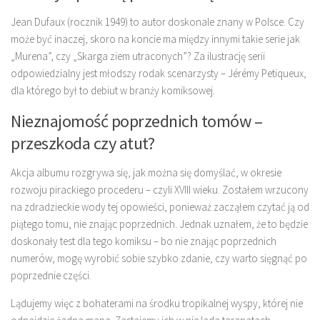
Jean Dufaux (rocznik 1949) to autor doskonale znany w Polsce. Czy
może być inaczej, skoro na koncie ma między innymi takie serie jak
„Murena”, czy „Skarga ziem utraconych”? Za ilustrację serii
odpowiedzialny jest młodszy rodak scenarzysty – Jérémy Petiqueux,
dla którego był to debiut w branży komiksowej.
Nieznajomość poprzednich tomów –
przeszkoda czy atut?
Akcja albumu rozgrywa się, jak można się domyślać, w okresie
rozwoju pirackiego procederu – czyli XVIII wieku. Zostałem wrzucony
na zdradzieckie wody tej opowieści, ponieważ zacząłem czytać ją od
piątego tomu, nie znając poprzednich. Jednak uznałem, że to będzie
doskonały test dla tego komiksu – bo nie znając poprzednich
numerów, mogę wyrobić sobie szybko zdanie, czy warto sięgnąć po
poprzednie części.
Lądujemy więc z bohaterami na środku tropikalnej wyspy, której nie