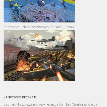
Zapowiedź – Na Wrześniowych Szlakach „Śmiały”
NAJNOWSZE RECENZJE
Batman. Miasto szaleństwa – recenzja komiksu Christiana Warda |