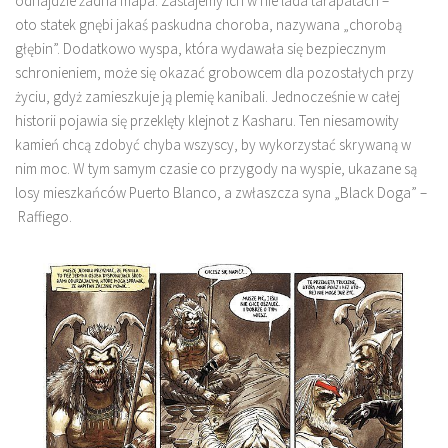
odnajdzie żadna mapa. Zastajemy ich w nie lada tarapatach –
oto statek gnębi jakaś paskudna choroba, nazywana „chorobą
głębin”. Dodatkowo wyspa, która wydawała się bezpiecznym
schronieniem, może się okazać grobowcem dla pozostałych przy
życiu, gdyż zamieszkuje ją plemię kanibali. Jednocześnie w całej
historii pojawia się przeklęty klejnot z Kasharu. Ten niesamowity
kamień chcą zdobyć chyba wszyscy, by wykorzystać skrywaną w
nim moc. W tym samym czasie co przygody na wyspie, ukazane są
losy mieszkańców Puerto Blanco, a zwłaszcza syna „Black Doga” –
Raffiego.