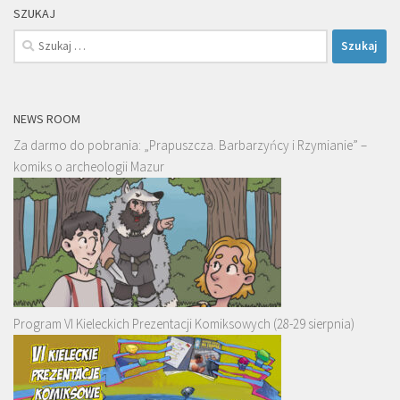
SZUKAJ
Szukaj:
NEWS ROOM
Za darmo do pobrania: „Prapuszcza. Barbarzyńcy i Rzymianie” –
komiks o archeologii Mazur
Program VI Kieleckich Prezentacji Komiksowych (28-29 sierpnia)