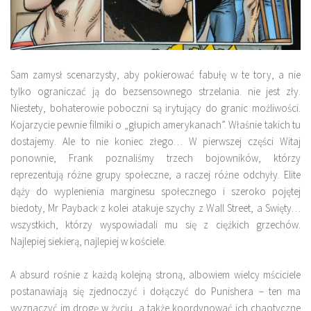
Sam zamysł scenarzysty, aby pokierować fabułę w te tory, a nie
tylko ograniczać ją do bezsensownego strzelania. nie jest zły.
Niestety,
bohaterowie poboczni są irytujący do granic możliwości
.
Kojarzycie pewnie filmiki o „głupich amerykanach”. Właśnie takich tu
dostajemy. Ale to nie koniec złego… W pierwszej części Witaj
ponownie, Frank poznaliśmy trzech bojowników, którzy
reprezentują różne grupy społeczne, a raczej różne odchyły. Elite
dąży do wyplenienia marginesu społecznego i szeroko pojętej
biedoty, Mr Payback z kolei atakuje szychy z Wall Street, a Swięty…
wszystkich, którzy wyspowiadali mu się z ciężkich grzechów.
Najlepiej siekierą, najlepiej w kościele.
A absurd rośnie z każdą kolejną stroną, albowiem
wielcy mściciele
postanawiają się zjednoczyć i dołączyć do Punishera – ten ma
wyznaczyć im drogę w życiu, a także koordynować ich chaotyczne