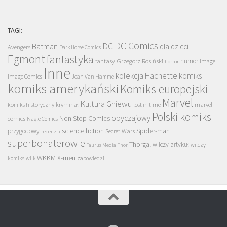
TAGI:
DC Comics
DC
Batman
dla dzieci
Avengers
Dark Horse Comics
Egmont
fantastyka
Grzegorz Rosiński
humor
fantasy
Image
horror
Inne
kolekcja Hachette
komiks
Image Comics
Jean Van Hamme
komiks amerykański
Komiks europejski
Marvel
Kultura Gniewu
komiks historyczny
kryminał
lost in time
marvel
Polski komiks
obyczajowy
Non Stop Comics
comics
Nagle Comics
science fiction
Spider-man
przygodowy
Secret Wars
recenzja
superbohaterowie
Thorgal
wilczy artykuł
wilczy
Taurus Media
Thor
WKKM
X-men
komiks
wilk
zapowiedzi