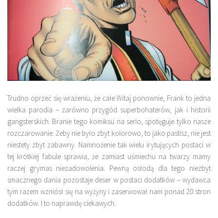
Trudno oprzeć się wrażeniu, że całe
Witaj ponownie, Frank to jedna
wielka parodia
– zarówno przygód superbohaterów, jak i historii
gangsterskich. Branie tego komiksu na serio, spotęguje tylko nasze
rozczarowanie. Żeby nie było zbyt kolorowo, to jako pastisz, nie jest
niestety zbyt zabawny.
Namnożenie tak wielu irytujących postaci w
tej krótkiej fabule sprawia, że zamiast uśmiechu na twarzy mamy
raczej grymas niezadowolenia.
Pewną osłodą dla tego niezbyt
smacznego dania pozostaje deser w postaci dodatków – wydawca
tym razem wzniósł się na wyżyny i zaserwował nam ponad 20 stron
dodatków. I to naprawdę ciekawych.