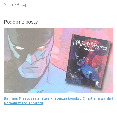
Mariusz Basaj
Podobne posty
Batman. Miasto szaleństwa – recenzja komiksu Christiana Warda |
Gotham w stylu horroru