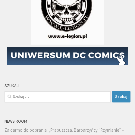
SZUKAJ
Szukaj:
NEWS ROOM
Za darmo do pobrania: „Prapuszcza. Barbarzyńcy i Rzymianie” –