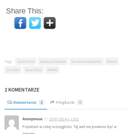
Share This:
Tagi:
Garth Ennis
kolekcja Hachette
komiks amerykański
Marvel
Punisher
Steve Dillon
WKKM
2 KOMENTARZE
Komentarze
2
Pingbacki
0
Anonymous
22/07/2014 o 13:51
Popieram w całej rozciągłości. Tej serii nie powinno być w