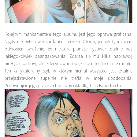
Kolejnym mankamentem tego albumu jest jego oprawa graficzna.
Nigdy nie byłem wielkim fanem
Steve’a Dillona
, jednak tym razem
odniosłem wrażenie, że niektóre plansze rysował totalnie bez
jakiegokolwiek zaangażowania. Zdarza się mu kilka naprawdę
niezłych kadrów, ale zdecydowana większość to dno i metr mułu.
Ten karykaturalny styl, w którym niemal wszystko jest totalnie
przejaskrawione zupełnie nie trafia w moje upodobania.
Porównajcie jego pracę z chociażby okładką
Tima Bradstreeta.