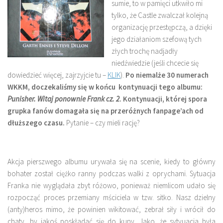
sumie, to w pamięci utkwiło mi
tylko, że Castle zwalczał kolejną
organizację przestępczą, a dzięki
jego działaniom szefową tych
złych trochę nadjadły
niedźwiedzie (jeśli chcecie się
dowiedzieć więcej, zajrzyjcie tu –
KLIK
).
Po niemalże 30 numerach
WKKM, doczekaliśmy się w końcu kontynuacji tego albumu:
Punisher. Witaj ponownie Frank cz. 2
. Kontynuacji, której spora
grupka fanów domagała się na przeróżnych fanpage’ach od
dłuższego czasu.
Pytanie – czy mieli rację?
Akcja pierszwego albumu urywała się na scenie, kiedy to główny
bohater został ciężko ranny podczas walki z oprychami. Sytuacja
Franka nie wyglądała zbyt różowo, ponieważ niemlicom udało się
rozpocząć proces przemiany mściciela w tzw. sitko. Nasz dzielny
(anty)heros mimo, że powinien wikitować, zebrał siły i wrócił do
chaty, by jakoś poskładać się do kupy. Jako, że sytyuacja była