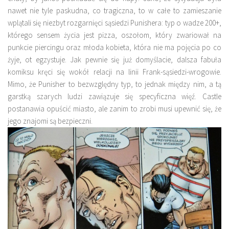
nawet nie tyle paskudna, co tragiczna, to w całe to zamieszanie
wplątali się niezbyt rozgarnięci sąsiedzi Punishera: typ o wadze 200+,
którego sensem życia jest pizza, oszołom, który zwariował na
punkcie piercingu oraz młoda kobieta, która nie ma pojęcia po co
żyje, ot egzystuje. Jak pewnie się już domyślacie,
dalsza fabuła
komiksu kręci się wokół relacji na linii Frank-sąsiedzi-wrogowie.
Mimo, że Punisher to bezwzględny typ, to jednak między nim, a tą
garstką szarych ludzi zawiązuje się specyficzna więź. Castle
postanawia opuścić miasto, ale zanim to zrobi musi upewnić się, że
jego znajomi są bezpieczni.