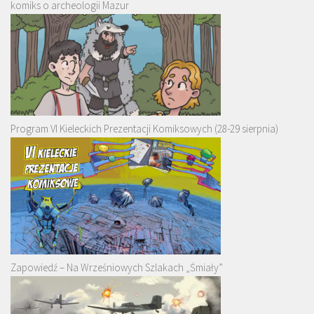
komiks o archeologii Mazur
Program VI Kieleckich Prezentacji Komiksowych (28-29 sierpnia)
Zapowiedź – Na Wrześniowych Szlakach „Śmiały”