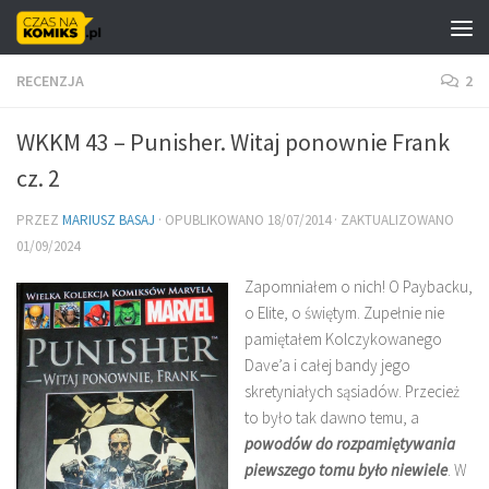
Skip to content
RECENZJA
2
WKKM 43 – Punisher. Witaj ponownie Frank
cz. 2
PRZEZ
MARIUSZ BASAJ
· OPUBLIKOWANO
18/07/2014
· ZAKTUALIZOWANO
01/09/2024
Zapomniałem o nich! O Paybacku,
o Elite, o świętym. Zupełnie nie
pamiętałem Kolczykowanego
Dave’a i całej bandy jego
skretyniałych sąsiadów. Przecież
to było tak dawno temu, a
powodów do rozpamiętywania
piewszego tomu było niewiele
. W