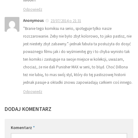
WKKM!!!
Odpowiedz
Anonymous
23/07/2014 o 21:31
”Branie tego komiksu na serio, spotęguje tylko nasze
rozczarowanie. Żeby nie było zbyt kolorowo, to jako pastisz, nie
jest niestety zbyt zabawny.”-jednak fabuła ta posłużyła do dosyć
poważnego filmu jak i do wyśmienitej gry i to chyba wynisło tak
ten komiks i zasługuje na swoje miejsce w kolekcji, uważam,
chociaż, że nie dali Punisher MAX w serii, to błąd. Choć Dillona
też nie lubię, to mas swój styl, który do tej pastiszowej historii
jednak pasuje-a okładki znowu zapowiadają całkiem coś innego.
Odpowiedz
DODAJ KOMENTARZ
Komentarz
*