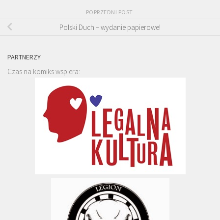
POPRZEDNI POST
Polski Duch – wydanie papierowe!
PARTNERZY
Czas na komiks wspiera: