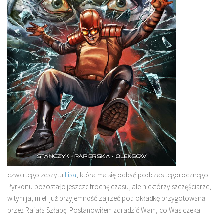
czwartego zeszytu
Lisa
, która ma się odbyć podczas tegorocznego
Pyrkonu pozostało jeszcze trochę czasu, ale niektórzy szczęściarze,
w tym ja, mieli już przyjemność zajrzeć pod okładkę przygotowaną
przez Rafała Szłapę. Postanowiłem zdradzić Wam, co Was czeka