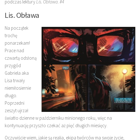
podczas lektury
Lis. Obława. #4
Lis. Obława
Na początek
trochę
ponarzekam!
Prace nad
czwartą odsłoną
przygód
Gabriela aka
Lisa trwały
niemiłosiernie
długo.
Poprzedni
zeszyt ujrzał
światło dzienne w październiku minionego roku, więc na
kontynuację przyszło czekać aż pięć długich miesięcy.
Oczywiście wiem, jakie są realia, ekipa twórców ma swoje życie,