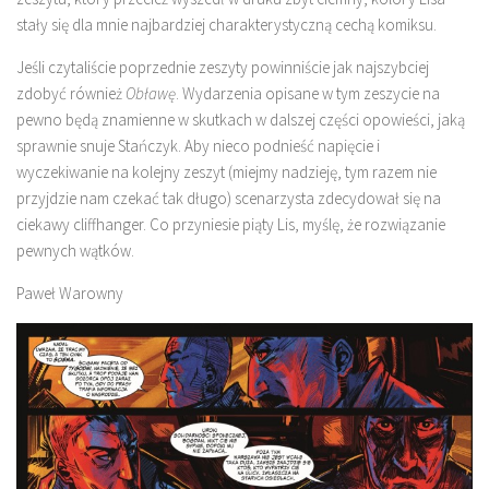
stały się dla mnie najbardziej charakterystyczną cechą komiksu.
Jeśli czytaliście poprzednie zeszyty powinniście jak najszybciej
zdobyć również
Obławę
. Wydarzenia opisane w tym zeszycie na
pewno będą znamienne w skutkach w dalszej części opowieści, jaką
sprawnie snuje Stańczyk. Aby nieco podnieść napięcie i
wyczekiwanie na kolejny zeszyt (miejmy nadzieję, tym razem nie
przyjdzie nam czekać tak długo) scenarzysta zdecydował się na
ciekawy cliffhanger. Co przyniesie piąty Lis, myślę, że rozwiązanie
pewnych wątków.
Paweł Warowny