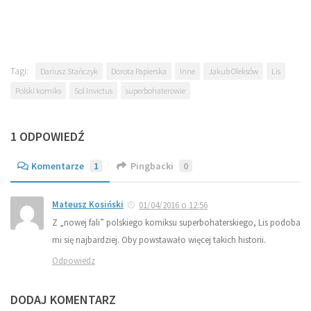
Tagi:
Dariusz Stańczyk
Dorota Papierska
Inne
Jakub Oleksów
Lis
Polski komiks
Sol Invictus
superbohaterowie
1 ODPOWIEDŹ
Komentarze
1
Pingbacki
0
Mateusz Kosiński
01/04/2016 o 12:56
Z „nowej fali” polskiego komiksu superbohaterskiego, Lis podoba
mi się najbardziej. Oby powstawało więcej takich historii.
Odpowiedz
DODAJ KOMENTARZ