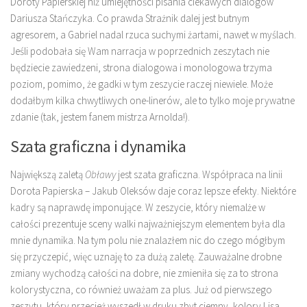
Doroty Papierskiej niż umiejętności pisania ciekawych dialogów
Dariusza Stańczyka. Co prawda Strażnik dalej jest butnym
agresorem, a Gabriel nadal rzuca suchymi żartami, nawet w myślach.
Jeśli podobała się Wam narracja w poprzednich zeszytach nie
będziecie zawiedzeni, strona dialogowa i monologowa trzyma
poziom, pomimo, że gadki w tym zeszycie raczej niewiele. Może
dodałbym kilka chwytliwych one-linerów, ale to tylko moje prywatne
zdanie (tak, jestem fanem mistrza Arnolda!).
Szata graficzna i dynamika
Największą zaletą
Obławy
jest szata graficzna. Współpraca na linii
Dorota Papierska – Jakub Oleksów daje coraz lepsze efekty. Niektóre
kadry są naprawdę imponujące. W zeszycie, który niemalże w
całości prezentuje sceny walki najważniejszym elementem była dla
mnie dynamika. Na tym polu nie znalazłem nic do czego mógłbym
się przyczepić, więc uznaję to za dużą zaletę. Zauważalne drobne
zmiany wychodzą całości na dobre, nie zmieniła się za to strona
kolorystyczna, co również uważam za plus. Już od pierwszego
zeszytu, który przecież wyszedł w druku zbyt ciemny, kolory Lisa