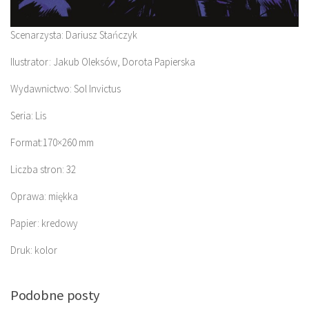
Scenarzysta: Dariusz Stańczyk
Ilustrator: Jakub Oleksów, Dorota Papierska
Wydawnictwo: Sol Invictus
Seria: Lis
Format:170×260 mm
Liczba stron: 32
Oprawa: miękka
Papier: kredowy
Druk: kolor
Podobne posty