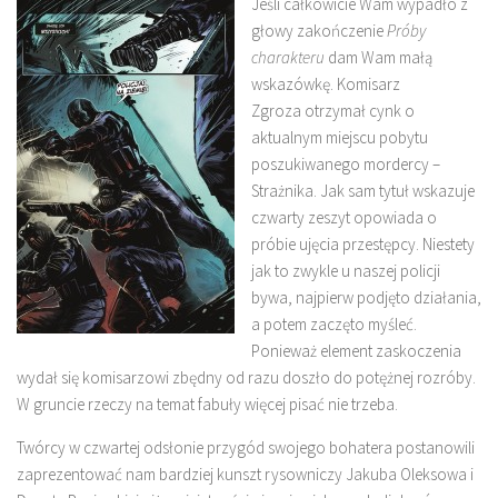
Jeśli całkowicie Wam wypadło z
głowy zakończenie
Próby
charakteru
dam Wam małą
wskazówkę. Komisarz
Zgroza otrzymał cynk o
aktualnym miejscu pobytu
poszukiwanego mordercy –
Strażnika. Jak sam tytuł wskazuje
czwarty zeszyt opowiada o
próbie ujęcia przestępcy. Niestety
jak to zwykle u naszej policji
bywa, najpierw podjęto działania,
a potem zaczęto myśleć.
Ponieważ element zaskoczenia
wydał się komisarzowi zbędny od razu doszło do potężnej rozróby.
W gruncie rzeczy na temat fabuły więcej pisać nie trzeba.
Twórcy w czwartej odsłonie przygód swojego bohatera postanowili
zaprezentować nam bardziej kunszt rysowniczy Jakuba Oleksowa i