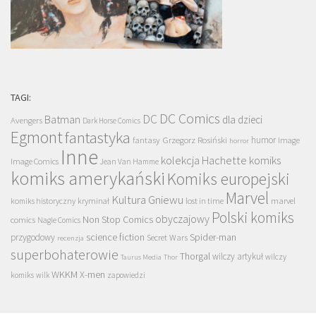
TAGI:
DC Comics
DC
Batman
dla dzieci
Avengers
Dark Horse Comics
Egmont
fantastyka
Grzegorz Rosiński
humor
fantasy
Image
horror
Inne
kolekcja Hachette
komiks
Image Comics
Jean Van Hamme
komiks amerykański
Komiks europejski
Marvel
Kultura Gniewu
komiks historyczny
kryminał
lost in time
marvel
Polski komiks
obyczajowy
Non Stop Comics
comics
Nagle Comics
science fiction
Spider-man
przygodowy
Secret Wars
recenzja
superbohaterowie
Thorgal
wilczy artykuł
wilczy
Taurus Media
Thor
WKKM
X-men
komiks
wilk
zapowiedzi