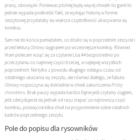
pracę, obowiązki. Ponieważ później będę więcej chwalił niż ganił to
jednak wypada podkreślić fakt, że wydając historię w formie
zeszytowej przydałaby się większa częstotliwość ukazywania się
komiksu.
Sam nie do końca pamiętałem, co działo się w poprzednim zeszycie i
przed lekturą
Obławy
sięgnąłem po wcześniejsze komiksy. Również
Wam polecam wziąć się za czytanie Lisa #4 bezpośrednio po
przeczytaniu co najmniej części trzeciej, a najlepiej wszystkich
poprzednich. Nie tylko z powodu długiego odstępu czasu od
ostatniego ukazania się zeszytu, ale również dlatego, że fabuła
Obławy
rozpoczyna się dokładnie w chwili zakończenia
Próby
charakteru
. Brak pauzy wypada bardzo fajnie jeśli czytamy ciągiem,
jeśli zdecydujecie się jednak od razu złapać za najnowszą część
komiksu, poświęćcie kilka chwil na przypomnienie sobie ostatnich
kadrów poprzedniego zeszytu.
Pole do popisu dla rysowników