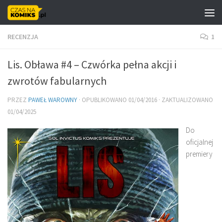
Skip to content
RECENZJA
1
Lis. Obława #4 – Czwórka pełna akcji i
zwrotów fabularnych
PRZEZ
PAWEŁ WAROWNY
· OPUBLIKOWANO
01/04/2016
· ZAKTUALIZOWANO
01/04/2025
Do
oficjalnej
premiery