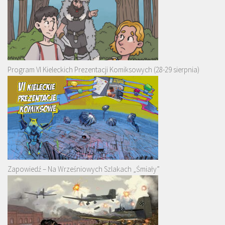
Program VI Kieleckich Prezentacji Komiksowych (28-29 sierpnia)
Zapowiedź – Na Wrześniowych Szlakach „Śmiały”