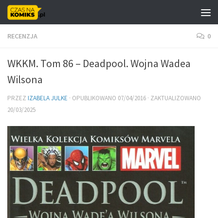
Skip to content
RECENZJA
0
WKKM. Tom 86 – Deadpool. Wojna Wadea
Wilsona
PRZEZ
IZABELA JULKE
· OPUBLIKOWANO
07/04/2016
· ZAKTUALIZOWANO
20/03/2025