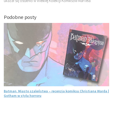
ukazał się ostatnio w Wielkiej Kolekcji Komiksów Marvela.
Podobne posty
Batman. Miasto szaleństwa – recenzja komiksu Christiana Warda |
Gotham w stylu horroru