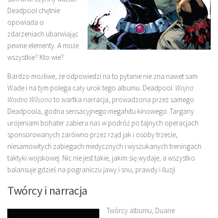
Deadpool chętnie
opowiada o
zdarzeniach ubarwiając
pewne elementy. A może
wszystkie? Kto wie?
Bardzo możliwe, że odpowiedzi na to pytanie nie zna nawet sam
Wade i na tym polega cały urok tego albumu. Deadpool.
Wojna
Wadea Wilsona
to wartka narracja, prowadzona przez samego
Deadpoola, godna sensacyjnego megahitu kinowego. Targany
urojeniami bohater zabiera nas w podróż po tajnych operacjach
sponsorowanych zarówno przez rząd jak i osoby trzecie,
niesamowitych zabiegach medycznych i wyszukanych treningach
taktyki wojskowej. Nic nie jest takie, jakim się wydaje, a wszystko
balansuje gdzieś na pograniczu jawy i snu, prawdy i iluzji.
Twórcy i narracja
Twórcy albumu, Duane