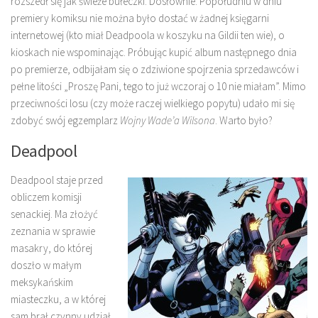
rozszedł się jak świeże bułeczki. Dosłownie. Popołudniu w dniu
premiery komiksu nie można było dostać w żadnej księgarni
internetowej (kto miał Deadpoola w koszyku na Gildii ten wie), o
kioskach nie wspominając. Próbując kupić album następnego dnia
po premierze, odbijałam się o zdziwione spojrzenia sprzedawców i
pełne litości „Proszę Pani, tego to już wczoraj o 10 nie miałam”. Mimo
przeciwności losu (czy może raczej wielkiego popytu) udało mi się
zdobyć swój egzemplarz
Wojny Wade’a Wilsona
. Warto było?
Deadpool
Deadpool staje przed
obliczem komisji
senackiej. Ma złożyć
zeznania w sprawie
masakry, do której
doszło w małym
meksykańskim
miasteczku, a w której
sam brał czynny udział.