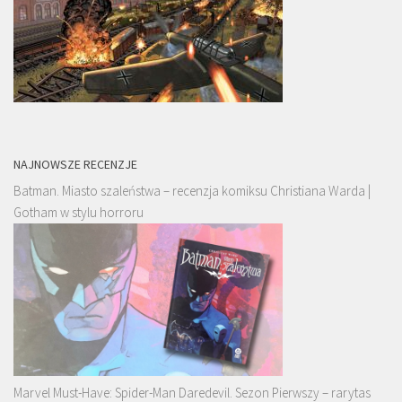
NAJNOWSZE RECENZJE
Batman. Miasto szaleństwa – recenzja komiksu Christiana Warda |
Gotham w stylu horroru
Marvel Must-Have: Spider-Man Daredevil. Sezon Pierwszy – rarytas