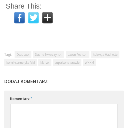
Share This:
Tagi:
Deadpool
Duane Swierczynski
Jason Pearson
kolekcja Hachette
komiks amerykański
Marvel
superbohaterowie
WKKM
DODAJ KOMENTARZ
Komentarz
*