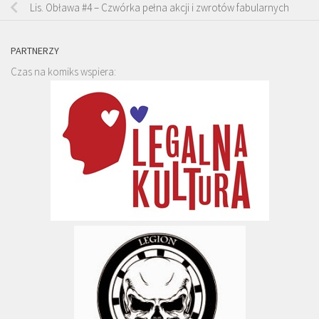
Lis. Obława #4 – Czwórka pełna akcji i zwrotów fabularnych
PARTNERZY
Czas na komiks wspiera: