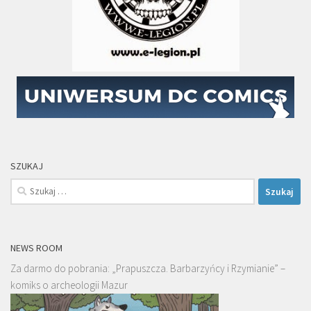
SZUKAJ
Szukaj:
NEWS ROOM
Za darmo do pobrania: „Prapuszcza. Barbarzyńcy i Rzymianie” –
komiks o archeologii Mazur