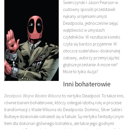
Swierczynski i Jason Pearson w
cudowny sposób przedstawili
nękany urojeniami umysł
Deadpoola, jednocześnie siejąc
wątpliwości w umysłach
czytelników. W rezultacie komiks
czyta się bardzo przyjemnie. W
otoczce szaleństwa i doskonałej
zabawy, autorzy przemycają też
głębsze przesłanie. A może nie?
Może to tylko iluzja?
Inni bohaterowie
Deadpool. Wojna Wadea Wilsona
to nie tylko Deadpool. To także inni,
równie barwni bohaterowie, którzy odergali istotną rolę w procesie
transformacji z Wade Wilsona do Deadpoola. Domino, Silver Sable i
Bullseye doskonale odnaleźli się w fabule. Są nie tylko fantastycznym
tłem dla dokonań głównego bohatera, ale także jego godnymi