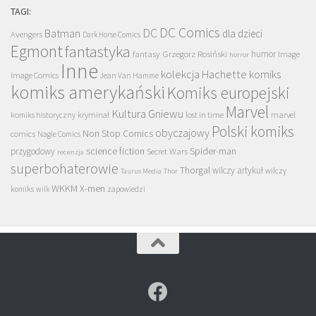
TAGI:
DC Comics
DC
Batman
dla dzieci
Avengers
Dark Horse Comics
Egmont
fantastyka
Grzegorz Rosiński
humor
fantasy
Image
horror
Inne
kolekcja Hachette
komiks
Image Comics
Jean Van Hamme
komiks amerykański
Komiks europejski
Marvel
Kultura Gniewu
komiks historyczny
kryminał
lost in time
marvel
Polski komiks
obyczajowy
Non Stop Comics
comics
Nagle Comics
science fiction
Spider-man
przygodowy
Secret Wars
recenzja
superbohaterowie
Thorgal
wilczy artykuł
wilczy
Taurus Media
Thor
WKKM
X-men
komiks
wilk
zapowiedzi