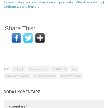
Batman. Miasto szaleństwa – recenzja komiksu Christiana Warda |
Gotham w stylu horroru
Share This:
Tagi:
Chłopaki
Darick Robertson
Garth Ennis
Inne
komiks amerykański
Planeta Komiksów
superbohaterowie
DODAJ KOMENTARZ
Komentarz
*