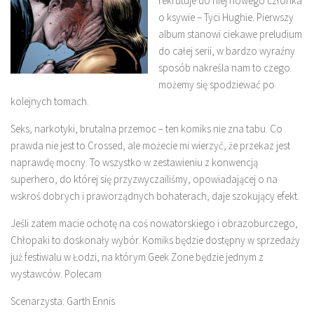
rekrutuje do niej nowego członka
o ksywie – Tyci Hughie. Pierwszy
album stanowi ciekawe preludium
do całej serii, w bardzo wyraźny
sposób nakreśla nam to czego
możemy się spodziewać po
kolejnych tomach.
Seks, narkotyki, brutalna przemoc – ten komiks nie zna tabu. Co
prawda nie jest to Crossed, ale możecie mi wierzyć, że przekaz jest
naprawdę mocny. To wszystko w zestawieniu z konwencją
superhero, do której się przyzwyczailiśmy, opowiadającej o na
wskroś dobrych i praworządnych bohaterach, daje szokujący efekt.
Jeśli zatem macie ochotę na coś nowatorskiego i obrazoburczego,
Chłopaki to doskonały wybór. Komiks będzie dostępny w sprzedaży
już festiwalu w Łodzi, na którym Geek Zone będzie jednym z
wystawców. Polecam
Scenarzysta: Garth Ennis