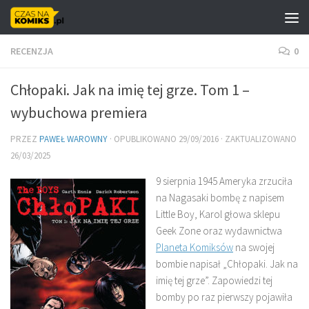
Skip to content
RECENZJA
0
Chłopaki. Jak na imię tej grze. Tom 1 –
wybuchowa premiera
PRZEZ
PAWEŁ WAROWNY
· OPUBLIKOWANO
29/09/2016
· ZAKTUALIZOWANO
26/03/2025
9 sierpnia 1945 Ameryka zrzuciła
na Nagasaki bombę z napisem
Little Boy, Karol głowa sklepu
Geek Zone oraz wydawnictwa
Planeta Komiksów
na swojej
bombie napisał „Chłopaki. Jak na
imię tej grze”. Zapowiedzi tej
bomby po raz pierwszy pojawiła