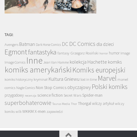
TAGI:
DC Comics
DC
Batman
dla dzieci
Avengers
Dark Horse Comics
Egmont
fantastyka
Grzegorz Rosiński
humor
fantasy
Image
horror
Inne
kolekcja Hachette
komiks
Image Comics
Jean Van Hamme
komiks amerykański
Komiks europejski
Marvel
Kultura Gniewu
komiks historyczny
kryminał
lost in time
marvel
Polski komiks
obyczajowy
Non Stop Comics
comics
Nagle Comics
science fiction
Spider-man
przygodowy
Secret Wars
recenzja
superbohaterowie
Thorgal
wilczy artykuł
wilczy
Taurus Media
Thor
WKKM
X-men
komiks
wilk
zapowiedzi