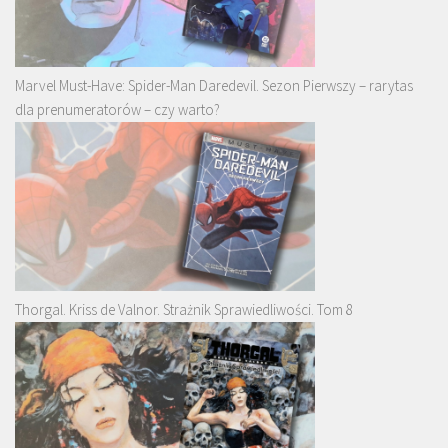
Marvel Must-Have: Spider-Man Daredevil. Sezon Pierwszy – rarytas
dla prenumeratorów – czy warto?
Thorgal. Kriss de Valnor. Strażnik Sprawiedliwości. Tom 8