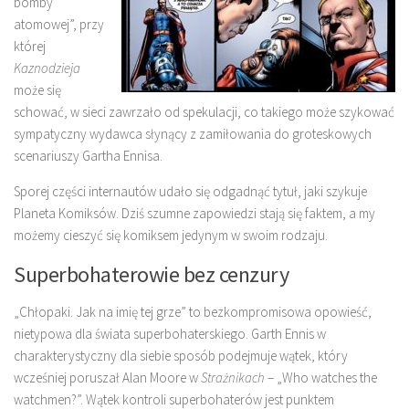
bomby
atomowej”, przy
której
Kaznodzieja
może się
schować, w sieci zawrzało od spekulacji, co takiego może szykować
sympatyczny wydawca słynący z zamiłowania do groteskowych
scenariuszy Gartha Ennisa.
Sporej części internautów udało się odgadnąć tytuł, jaki szykuje
Planeta Komiksów. Dziś szumne zapowiedzi stają się faktem, a my
możemy cieszyć się komiksem jedynym w swoim rodzaju.
Superbohaterowie bez cenzury
„Chłopaki. Jak na imię tej grze” to bezkompromisowa opowieść,
nietypowa dla świata superbohaterskiego. Garth Ennis w
charakterystyczny dla siebie sposób podejmuje wątek, który
wcześniej poruszał Alan Moore w
Strażnikach
– „Who watches the
watchmen?”. Wątek kontroli superbohaterów jest punktem