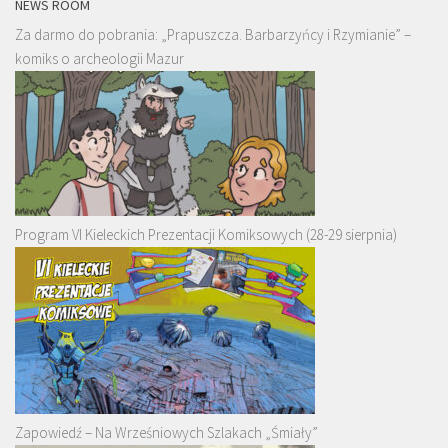
NEWS ROOM
Za darmo do pobrania: „Prapuszcza. Barbarzyńcy i Rzymianie” –
komiks o archeologii Mazur
Program VI Kieleckich Prezentacji Komiksowych (28-29 sierpnia)
Zapowiedź – Na Wrześniowych Szlakach „Śmiały”