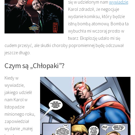
się w udzielonym nam
wywiadzie
.
Karol zdradził, że negocjuje
wydanie komiksu, który będzie
istną bombą atomową. Bomba ta
wybuchła mi wczoraj prosto w
twarz. Eksplozję udało mi się
cudem przeżyć, ale skutki choroby popromiennej będę odczuwał
jeszcze długo.
Czym są „Chłopaki”?
Kiedy w
wywiadzie,
jakiego udzielił
nam Karol w
listopadzie
minionego roku,
zapowiedział
wydanie „małej