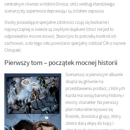
centralnym również w historii Ennisa; otóż według irlandzkiego
scenarzysty supermoce deprawują i są źródłem zepsucia.
Osoby posiadające specjalne zdolności czują się bezkarne i
najzwyczajniej w świecie są zwykłymi dupkami (choć nie jest to
odpowiednio mocne słowo). Stworzyło to potrzebę kontroli ich
zachowań, a do tego celu powołano specjalny oddział CIA o nazwie
Chłopaki.
Pierwszy tom – początek mocnej historii
Scenariusz w pierwszym albumie
skupia się głównie na
przedstawieniu postaci, z których
każda ma swoją barwną historię i
mocny charakter. Na pierwszy
plan naturalnie wysuwa się
Rzeźnik, dowódca grupy, który
zbiera starą ekipę do kupy i