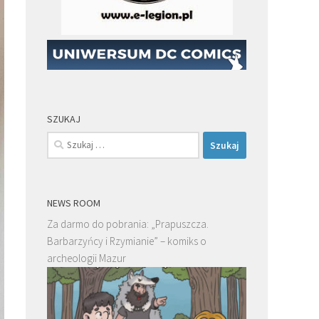
SZUKAJ
Szukaj:
NEWS ROOM
Za darmo do pobrania: „Prapuszcza.
Barbarzyńcy i Rzymianie” – komiks o
archeologii Mazur