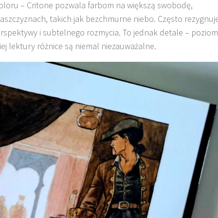
koloru – Critone pozwala farbom na większą swobodę,
płaszczyznach, takich jak bezchmurne niebo. Często rezygnuj
erspektywy i subtelnego rozmycia. To jednak detale – poziom
iej lektury różnice są niemal niezauważalne.