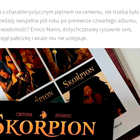
z charakterystycznym piętnem na ramieniu, nie trzeba było
rzedaży niespełna pół roku po premierze czwartego albumu,
a wiadomość? Enrico Marini, dotychczasowy rysownik serii,
ejął pałeczkę i wcale mu nie ustępuje.