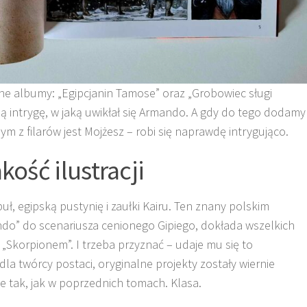
ne albumy: „Egipcjanin Tamose” oraz „Grobowiec sługi
ną intrygę, w jaką uwikłał się Armando. A gdy do tego dodamy
nym z filarów jest Mojżesz – robi się naprawdę intrygująco.
kość ilustracji
uł, egipską pustynię i zaułki Kairu. Ten znany polskim
ndo” do scenariusza cenionego Gipiego, dokłada wszelkich
 „Skorpionem”. I trzeba przyznać – udaje mu się to
la twórcy postaci, oryginalne projekty zostały wiernie
 tak, jak w poprzednich tomach. Klasa.