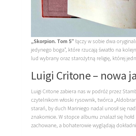
„Skorpion. Tom 5”
łączy w sobie dwa oryginal
jedynego boga”, które rzucają światło na kolej
lud wybrany oraz starożytną religię, której jed
Luigi Critone – nowa ja
Luigi Critone zabiera nas w podróż przez Stamb
czytelnikom włoski rysownik, twórca „Aldobra
starań, by duch Mariniego nadal unosił się nad
znakomicie. W stopce albumu znalazł się hołd d
zachowane, a bohaterowie wyglądają dokładnie