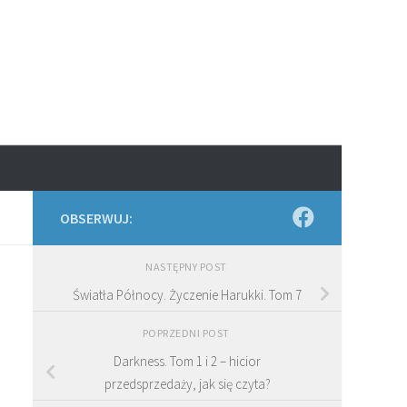
OBSERWUJ:
NASTĘPNY POST
Światła Północy. Życzenie Harukki. Tom 7
POPRZEDNI POST
Darkness. Tom 1 i 2 – hicior
przedsprzedaży, jak się czyta?