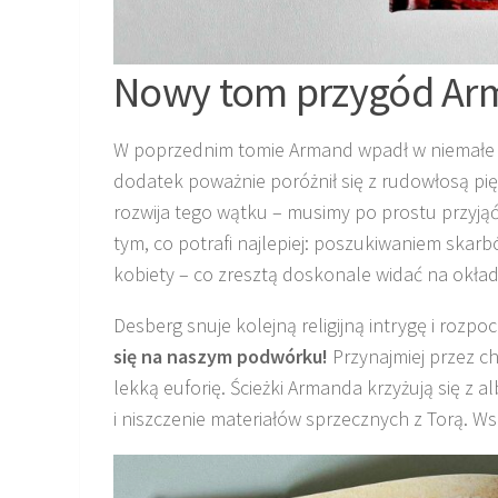
Nowy tom przygód Ar
W poprzednim tomie Armand wpadł w niemałe k
dodatek poważnie poróżnił się z rudowłosą pię
rozwija tego wątku – musimy po prostu przyjąć,
tym, co potrafi najlepiej: poszukiwaniem skar
kobiety – co zresztą doskonale widać na okład
Desberg snuje kolejną religijną intrygę i roz
się na naszym podwórku!
Przynajmiej przez ch
lekką euforię. Ścieżki Armanda krzyżują się z 
i niszczenie materiałów sprzecznych z Torą. W