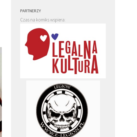
PARTNERZY
Czas na komiks wspiera: