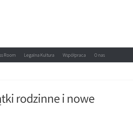
arvel, DC Comics, Image, newsy, konkursy. Wszystko o komiksach
ss Room
Legalna Kultura
Współpraca
O nas
tki rodzinne i nowe