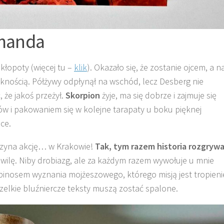
manda
łopoty (więcej tu –
klik
). Okazało się, że zostanie ojcem, a n
knością. Półżywy odpłynął na wschód, lecz Desberg nie
 że jakoś przeżył.
Skorpion
żyje, ma się dobrze i zajmuje się
bów i pakowaniem się w kolejne tarapaty u boku pięknej
ce.
poczyna akcję… w Krakowie!
Tak, tym razem historia rozgryw
wilę. Niby drobiazg, ale za każdym razem wywołuje u mnie
albinosem wyznania mojżeszowego, którego misją jest tropieni
szelkie bluźniercze teksty muszą zostać spalone.