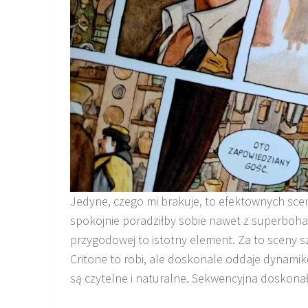
Jedyne, czego mi brakuje, to efektownych scen 
spokojnie poradziłby sobie nawet z superbohate
przygodowej to istotny element. Za to sceny sz
Critone to robi, ale doskonale oddaje dynamik
są czytelne i naturalne. Sekwencyjna doskonał