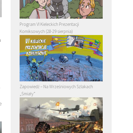
Program VI Kieleckich Prezentacji
Komiksowych (28-29 sierpnia)
a
a
Zapowiedź – Na Wrześniowych Szlakach
„Śmiały”
e