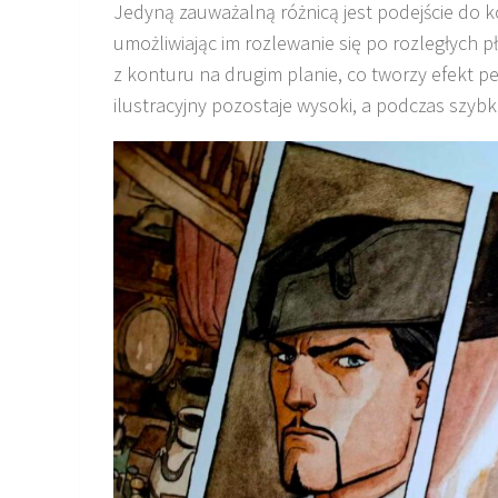
Jedyną zauważalną różnicą jest podejście do 
umożliwiając im rozlewanie się po rozległych 
z konturu na drugim planie, co tworzy efekt p
ilustracyjny pozostaje wysoki, a podczas szybk