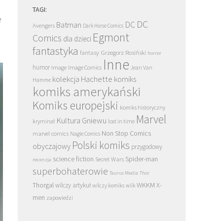
TAGI:
e
DC
DC
Batman
Avengers
Dark Horse Comics
Egmont
Comics
dla dzieci
fantastyka
Grzegorz Rosiński
fantasy
horror
Inne
humor
Image
Image Comics
Jean Van
kolekcja Hachette
komiks
Hamme
komiks amerykański
Komiks europejski
komiks historyczny
Marvel
Kultura Gniewu
kryminał
lost in time
Non Stop Comics
marvel comics
Nagle Comics
Polski komiks
obyczajowy
przygodowy
science fiction
Spider-man
Secret Wars
recenzja
superbohaterowie
Taurus Media
Thor
Thorgal
WKKM
X-
wilczy artykuł
wilczy komiks
wilk
men
zapowiedzi