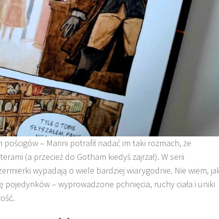
pościgów – Marini potrafił nadać im taki rozmach, że
rami (a przecież do Gotham kiedyś zajrzał). W serii
ermierki wypadają o wiele bardziej wiarygodnie. Nie wiem, ja
ę pojedynków – wyprowadzone pchnięcia, ruchy ciała i uniki
ość.