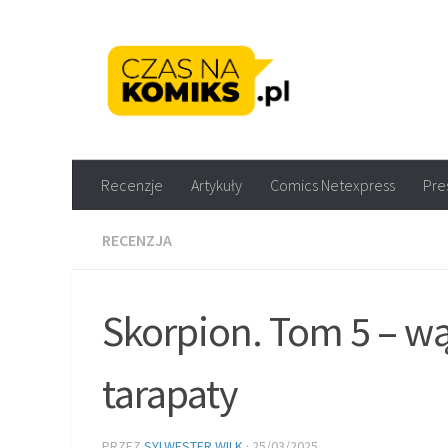
Skip to content
Recenzje komiksów M
Recenzje
Artykuły
Comics Netexpress
Pre
RECENZJA
Skorpion. Tom 5 – wą
tarapaty
PRZEZ
SYLWESTER WILK
·
25/03/2025