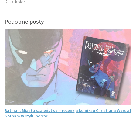
Druk: kolor
Podobne posty
a
Batman. Miasto szaleństwa – recenzja komiksu Christiana Warda |
Gotham w stylu horroru