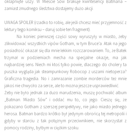
oklapnięte uszy. W Mieście Sów brakuje kwintesencji Batmana –
zamiast żmudnego śledztwa dostajemy dużo akcji.
UWAGA SPOILER (rzadko to robię, ale jeśli chcesz mieć przyjemność z
lektury tego komiksu – daruj sobie ten fragment).
Na koniec pierwszej części sowy wyruszyły w miasto, żeby
zlikwidować wszystkich vipów Gotham, w tym Bruce’a. Atak na jego
posiadłość okazał się dla mnie lekkim rozczarowaniem. To, że Batek
trzymał w podziemiach mecha na specjalne okazje, ma jak
najbardziej sens. Niech mi ktoś tylko powie, dlaczego do cholery ta
puszka wygląda jak steampunkowy Robocop z uszami nietoperza?
Graficzna tragedia. No i zamrażanie zombie morderców też mnie
jakoś nie chwyciło za serce, ale to można jeszcze usprawiedliwić.
Żeby nie było jednak za dużo marudzenia, muszę pochwalić album
„Batman. Miasto Sów” i oddać mu to, co jego. Cieszę się, że
pokazano Gotham z szerszej perspektywy, nie jako miasto jednego
herosa. Batman bardzo krótko był jedynym obrońcą tej metropolii i
gdyby w starciu z tak potężnym przeciwnikiem, nie skorzystał z
pomocy rodziny, byłbym w ciężkim szoku.