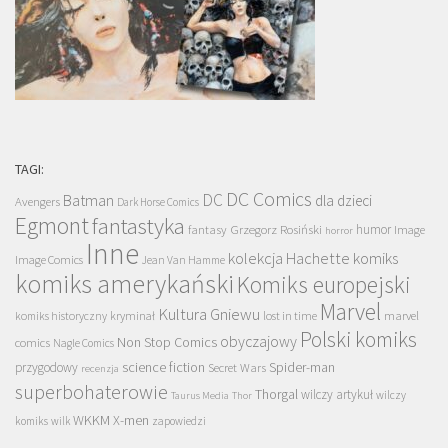
TAGI:
DC Comics
DC
Batman
dla dzieci
Avengers
Dark Horse Comics
Egmont
fantastyka
Grzegorz Rosiński
humor
fantasy
Image
horror
Inne
kolekcja Hachette
komiks
Image Comics
Jean Van Hamme
komiks amerykański
Komiks europejski
Marvel
Kultura Gniewu
komiks historyczny
kryminał
lost in time
marvel
Polski komiks
obyczajowy
Non Stop Comics
comics
Nagle Comics
science fiction
Spider-man
przygodowy
Secret Wars
recenzja
superbohaterowie
Thorgal
wilczy artykuł
wilczy
Taurus Media
Thor
WKKM
X-men
komiks
wilk
zapowiedzi