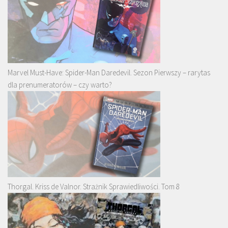
Marvel Must-Have: Spider-Man Daredevil. Sezon Pierwszy – rarytas
dla prenumeratorów – czy warto?
Thorgal. Kriss de Valnor. Strażnik Sprawiedliwości. Tom 8