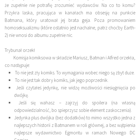
że zupełnie nie potrafię zrozumieć wydawców. Na co to komu?
Przykra laska, pracująca w kanałach ma obsesję na punkcie
Batmana, który uratował jej brata geja. Poza promowaniem
homoseksualizmu (które ostatnio jest nachalne, patrz choćby Earth-
2) nie wnosi do albumu zupełnie nic.
Trybunał orzekł
Komisja komiksowa w składzie Mariusz, Batman i Alfred orzekła,
co następuje:
To nie jest zły komiks. To wymagania wobec niego są zbyt duże.
To nie jest tak dobry komiks, jak jego poprzednik.
Jeśli czytałeś jedynkę, nie widzę możliwości niesięgnięcia po
dwójkę.
Jeśli się wahasz – zajrzyj do spoilera (na własną
odpowiedzialność, bo spieprzysz sobie element zaskoczenia).
Jedynka plus dwójka (bez dodatków) to mimo wszystko jedna z
najlepszych historii z Batmanem w roli głównej, a bez wątpienia
najlepsze wydawnictwo Egmontu w ramach Nowego DC