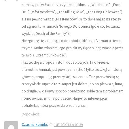
komiks, jaki w życiu przeczytałem (ekhm… „Watchmen”, „From
Hell”, „V for Vendetta”, „The Killing Joke”, „The Long Halloween”),
ale na pewno wraz z „Miastem Sów” są to dwie najlepsze rzeczy
od Egmontu w ramach Nowego DC Comics (póki co, bo zaraz
wyjdzie „Death of the Family”).
Nie zgodzę się z opinią, co do robota, którego Batman u siebie
trzyma. Moim zdaniem jego projekt wygląda super, właśnie przez
tę swoją „steampunkowość”.
I też trochę a propos historii dodatkowych. Ta o Freezie,
pierwotnie Annual, jest powiązana (choć tylko troszkę) z historią
główną, proponuję przeczytać jeszcze raz. Te z przeszłością są
rzeczywiście super. A ta z Harper jest dobra, bo po pierwsze, inna,
po drugie, w ciekawy sposób poradzono sobie tam z problemem
homoseksualizmu, a po trzecie, Harper to interesująca
bohaterka, która jeszcze da o sobie znać.
Odpowiedz
Czas na komiks
14/10/2013 o 09:39