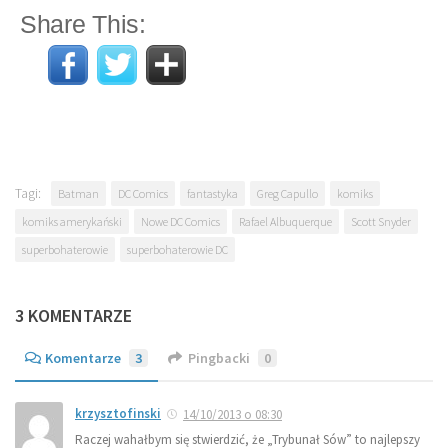
Share This:
Tagi:
Batman
DC Comics
fantastyka
Greg Capullo
komiks
komiks amerykański
Nowe DC Comics
Rafael Albuquerque
Scott Snyder
superbohaterowie
superbohaterowie DC
3 KOMENTARZE
Komentarze
3
Pingbacki
0
krzysztofinski
14/10/2013 o 08:30
Raczej wahałbym się stwierdzić, że „Trybunał Sów” to najlepszy