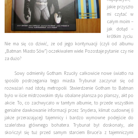
jakie przyszło
mi czytać w
całym moim –
jak dotąd –
krótkim życiu.
Nie ma się co dziwić, że od jego kontynuacji (czyli od albumu
„Batman. Miasto Sów”) oczekiwałem wiele. Pozostaje pytanie: czy nie
za dużo?
Sowy odmieniły Gotham. Rzuciły całkowicie nowe światło na
sposób postrzegania tego miasta. Trybunał zaczynał się od
rozważań nad istotą metropolii. Stwierdzenie Gotham to Batman
było w iście mistrzowskim stylu obalane plansza po planszy, akt po
akcie. To, co zachwycało w tamtym albumie, to przede wszystkim
genialne dawkowanie informacji przez Snydera, klimat cudownej (i
jakże przerażającej) tajemnicy i bardzo wymowne podejście do
szaleństwa głównego bohatera. Trybunał był doskonały, ale
skończył się tuż przed samym starciem Bruce’a z tajemniczymi