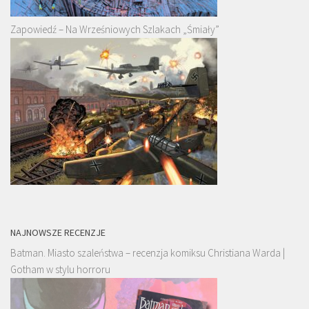
Zapowiedź – Na Wrześniowych Szlakach „Śmiały”
NAJNOWSZE RECENZJE
Batman. Miasto szaleństwa – recenzja komiksu Christiana Warda |
Gotham w stylu horroru