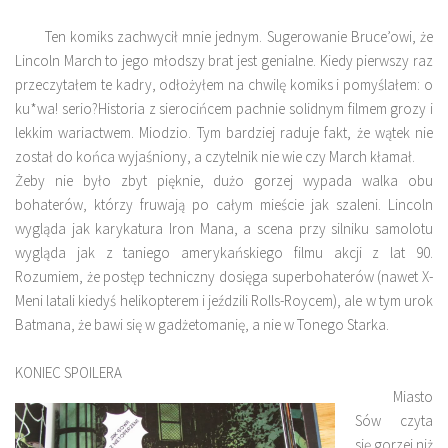
Ten komiks zachwycił mnie jednym. Sugerowanie Bruce’owi, że
Lincoln March to jego młodszy brat jest genialne. Kiedy pierwszy raz
przeczytałem te kadry, odłożyłem na chwilę komiks i pomyślałem: o
ku*wa! serio?Historia z sierocińcem pachnie solidnym filmem grozy i
lekkim wariactwem. Miodzio. Tym bardziej raduje fakt, że wątek nie
został do końca wyjaśniony, a czytelnik nie wie czy March kłamał.
Żeby nie było zbyt pięknie, dużo gorzej wypada walka obu
bohaterów, którzy fruwają po całym mieście jak szaleni. Lincoln
wygląda jak karykatura Iron Mana, a scena przy silniku samolotu
wygląda jak z taniego amerykańskiego filmu akcji z lat 90.
Rozumiem, że postęp techniczny dosięga superbohaterów (nawet X-
Meni latali kiedyś helikopterem i jeździli Rolls-Roycem), ale w tym urok
Batmana, że bawi się w gadżetomanię, a nie w Tonego Starka.
KONIEC SPOILERA
Miasto
Sów czyta
się gorzej niż