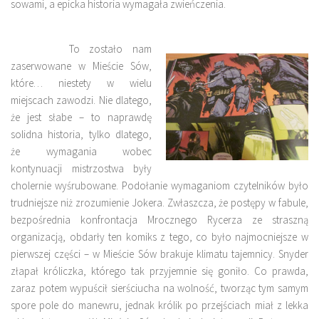
sowami, a epicka historia wymagała zwieńczenia.
To zostało nam
zaserwowane w Mieście Sów,
które… niestety w wielu
miejscach zawodzi. Nie dlatego,
że jest słabe – to naprawdę
solidna historia, tylko dlatego,
że wymagania wobec
kontynuacji mistrzostwa były
cholernie wyśrubowane. Podołanie wymaganiom czytelników było
trudniejsze niż zrozumienie Jokera. Zwłaszcza, że postępy w fabule,
bezpośrednia konfrontacja Mrocznego Rycerza ze straszną
organizacją, obdarły ten komiks z tego, co było najmocniejsze w
pierwszej części – w Mieście Sów brakuje klimatu tajemnicy. Snyder
złapał króliczka, którego tak przyjemnie się goniło. Co prawda,
zaraz potem wypuścił sierściucha na wolność, tworząc tym samym
spore pole do manewru, jednak królik po przejściach miał z lekka