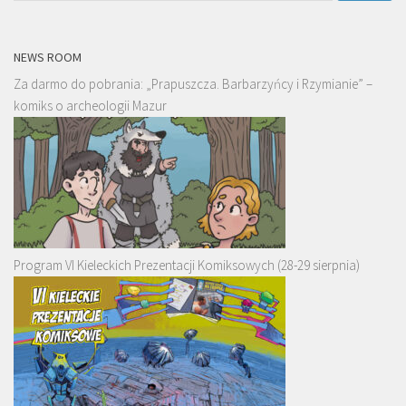
NEWS ROOM
Za darmo do pobrania: „Prapuszcza. Barbarzyńcy i Rzymianie” –
komiks o archeologii Mazur
Program VI Kieleckich Prezentacji Komiksowych (28-29 sierpnia)