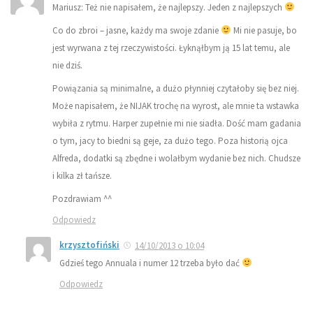
Mariusz: Też nie napisałem, że najlepszy. Jeden z najlepszych
Co do zbroi – jasne, każdy ma swoje zdanie
Mi nie pasuje, bo
jest wyrwana z tej rzeczywistości. Łyknąłbym ją 15 lat temu, ale
nie dziś.
Powiązania są minimalne, a dużo płynniej czytałoby się bez niej.
Może napisałem, że NIJAK trochę na wyrost, ale mnie ta wstawka
wybiła z rytmu. Harper zupełnie mi nie siadła. Dość mam gadania
o tym, jacy to biedni są geje, za dużo tego. Poza historią ojca
Alfreda, dodatki są zbędne i wolałbym wydanie bez nich. Chudsze
i kilka zł tańsze.
Pozdrawiam ^^
Odpowiedz
krzysztofiński
14/10/2013 o 10:04
Gdzieś tego Annuala i numer 12 trzeba było dać
Odpowiedz