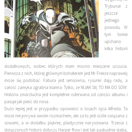
Trybunał z
jeszcze
jednego
powodu. W
tym tomie
upchano
kilka historii
dodatkowych, wobec których mam mocno mieszane uczucia.
Pierwsza z nich, której głównym bohaterem jest Mr Freeze naprawdę
może się podobać. Fabuła jest sensowna, rysunki dają radę, a
całość zamyka zgrabna klamra. Tylko, że NIJAK SIĘ TO MA DO SÓW.
Historia zmarzlucha jest kompletnie oderwana od całości albumu i
pasuje jak pieść do nosa.
Dużo lepiej jest w przypadku opowieści o losach ojca Alfreda. Ta
może nie porywa swoim rozmachem, ale za to jest ściśle związana z
sowami, a w dodatku pięknie, plastycznie narysowana. Trzecia z
dołączonych historii dotyczy Harper Row i jest tak paskudnie słaba,