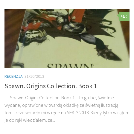
0
RECENZJA
31/10/2013
Spawn. Origins Collection. Book 1
Spawn. Origins Collection. Book 1 – to grube, świetnie
wydane, oprawione w twardą okładkę ze świetną ilustracją
tomiszcze wpadło mi w ręce na MFKiG 2013. Kiedy tylko wziąłem
je do ręki wiedziałem, że...