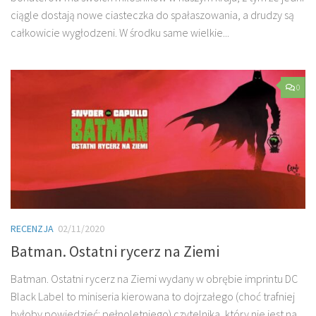
ciągle dostają nowe ciasteczka do spałaszowania, a drudzy są
całkowicie wygłodzeni. W środku same wielkie...
0
RECENZJA
02/11/2020
Batman. Ostatni rycerz na Ziemi
Batman. Ostatni rycerz na Ziemi wydany w obrębie imprintu DC
Black Label to miniseria kierowana to dojrzałego (choć trafniej
byłoby powiedzieć: pełnoletniego) czytelnika, który nie jest na