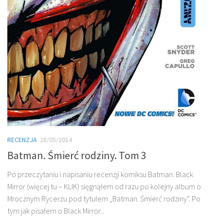
RECENZJA
28/05/2014
Batman. Śmierć rodziny. Tom 3
Po przeczytaniu i napisaniu recenzji komiksu Batman. Black
Mirror (więcej tu – KLIK) sięgnąłem od razu po kolejny album o
Mrocznym Rycerzu pod tytułem „Batman. Śmierć rodziny”. Po
tym jak pisałem o Black Mirror...