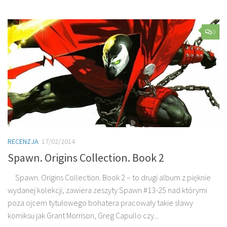
0
RECENZJA
17/02/2014
Spawn. Origins Collection. Book 2
Spawn. Origins Collection. Book 2 – to drugi album z pięknie
wydanej kolekcji, zawiera zeszyty Spawn #13-25 nad którymi
poza ojcem tytułowego bohatera pracowały takie sławy
komiksu jak Grant Morrison, Greg Capullo czy...