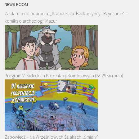
NEWS ROOM
Za darmo do pobrania: „Prapuszcza. Barbarzyńcy i Rzymianie” –
komiks o archeologii Mazur
Program VI Kieleckich Prezentacji Komiksowych (28-29 sierpnia)
Zapowiedź – Na Wrześniowych Szlakach „Śmiały”