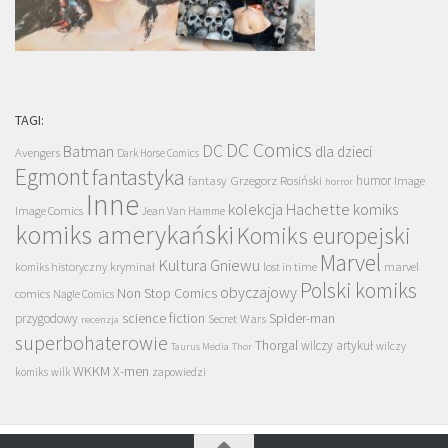
TAGI:
DC Comics
DC
Batman
dla dzieci
Avengers
Dark Horse Comics
Egmont
fantastyka
Grzegorz Rosiński
humor
fantasy
Image
horror
Inne
kolekcja Hachette
komiks
Image Comics
Jean Van Hamme
komiks amerykański
Komiks europejski
Marvel
Kultura Gniewu
komiks historyczny
kryminał
lost in time
marvel
Polski komiks
obyczajowy
Non Stop Comics
comics
Nagle Comics
science fiction
Spider-man
przygodowy
Secret Wars
recenzja
superbohaterowie
Thorgal
wilczy artykuł
wilczy
Taurus Media
Thor
WKKM
X-men
komiks
wilk
zapowiedzi