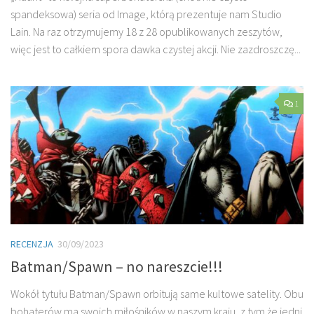
spandeksowa) seria od Image, którą prezentuje nam Studio
Lain. Na raz otrzymujemy 18 z 28 opublikowanych zeszytów,
więc jest to całkiem spora dawka czystej akcji. Nie zazdroszczę...
1
RECENZJA
30/09/2023
Batman/Spawn – no nareszcie!!!
Wokół tytułu Batman/Spawn orbitują same kultowe satelity. Obu
bohaterów ma swoich miłośników w naszym kraju, z tym że jedni