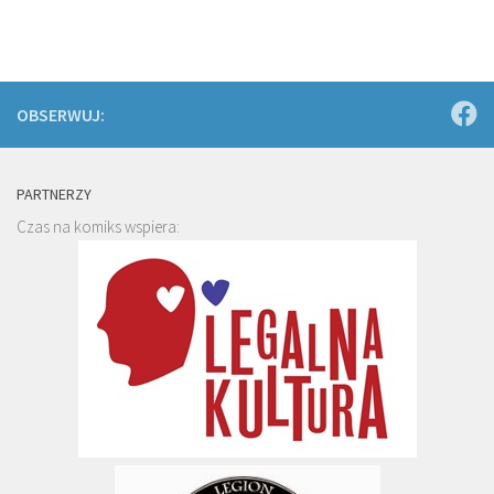
OBSERWUJ:
PARTNERZY
Czas na komiks wspiera: