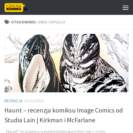
Skip to content
OTAGOWANO:
GREG CAPULLO
RECENZJA
31/12/2025
Haunt – recenzja komiksu Image Comics od
Studia Lain | Kirkman i McFarlane
„Haunt” to kolejna superbohaterska (choć nie czysto