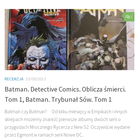
3
RECENZJA
10/09/2013
Batman. Detective Comics. Oblicza śmierci.
Tom 1, Batman. Trybunał Sów. Tom 1
Batman czy Batman? Od kilku miesięcy w Empikach i innych
sklepach możemy znaleźć pierwsze albumy dwóch serii o
przygodach Mrocznego Rycerza z New 52. Oczywiście wydane
przez Egmont w ramach serii Nowe DC...