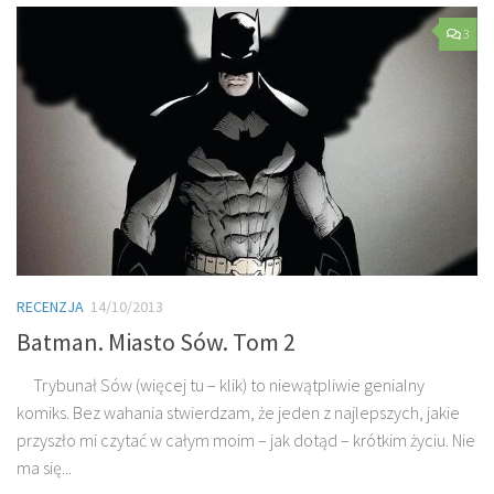
3
RECENZJA
14/10/2013
Batman. Miasto Sów. Tom 2
Trybunał Sów (więcej tu – klik) to niewątpliwie genialny
komiks. Bez wahania stwierdzam, że jeden z najlepszych, jakie
przyszło mi czytać w całym moim – jak dotąd – krótkim życiu. Nie
ma się...