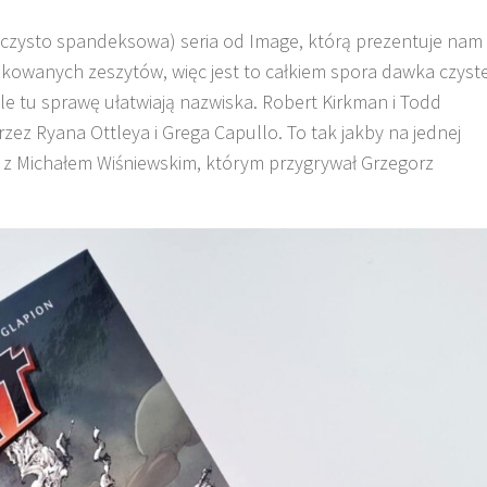
 czysto spandeksowa) seria od Image, którą prezentuje nam
ikowanych zeszytów, więc jest to całkiem spora dawka czyste
e tu sprawę ułatwiają nazwiska. Robert Kirkman i Todd
zez Ryana Ottleya i Grega Capullo. To tak jakby na jednej
z z Michałem Wiśniewskim, którym przygrywał Grzegorz