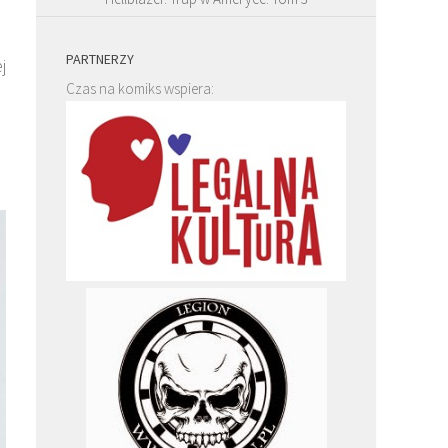
PARTNERZY
j
Czas na komiks wspiera: