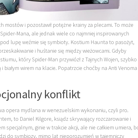
ch mostów i pozostawił potężne krainy za plecami. To może
e Spider-Mana, ale jednak wiele co najmniej inspirowanych
pod lupę weźmie się symbioty. Kostium Haunta to pasożyt,
przeskakiwanie i huśtanie się między wieżowcami. Gdyby
stiumu, który Spider-Man przywiózł z Tajnych Wojen, szybko
 i białym wirem na klacie. Popatrzcie choćby na Anti Venoma 
cjonalny konflikt
a opera mydlana w wenezuelskim wykonaniu, czyli pro.
tem, to Daniel Kilgore, ksiądz skrywający rozczarowanie i
 specjalnym, ginie w trakcie akcji, ale nie całkiem umiera, b
dzi do symbiozy, mimo lat nieporozumień w tajemniczy