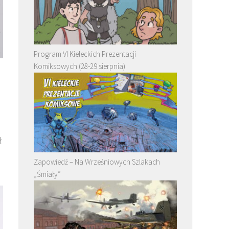
Program VI Kieleckich Prezentacji
Komiksowych (28-29 sierpnia)
ł
Zapowiedź – Na Wrześniowych Szlakach
„Śmiały”