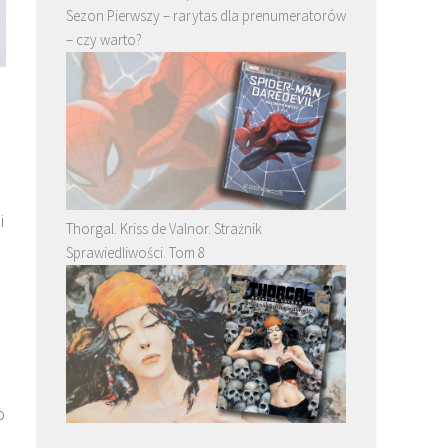
Sezon Pierwszy – rarytas dla prenumeratorów
– czy warto?
i
Thorgal. Kriss de Valnor. Strażnik
Sprawiedliwości. Tom 8
o