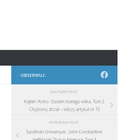
OBSERWUJ:
NASTĘPNY POST
Kajtek i Koko. Śladem białego wilka. Tom 2.
Chybiony strzał – wilczy artykuł nr 73
POPRZEDNI POST
Sandman Uniwersum. John Constantine.
Hellblazer. Trup w Ameryce. Tom 3