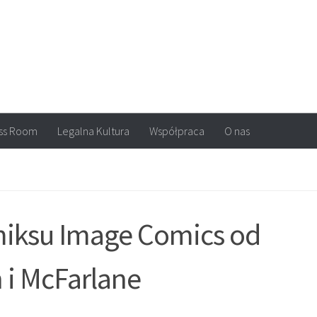
arvel, DC Comics, Image, newsy, konkursy. Wszystko o komiksach
ss Room
Legalna Kultura
Współpraca
O nas
miksu Image Comics od
n i McFarlane