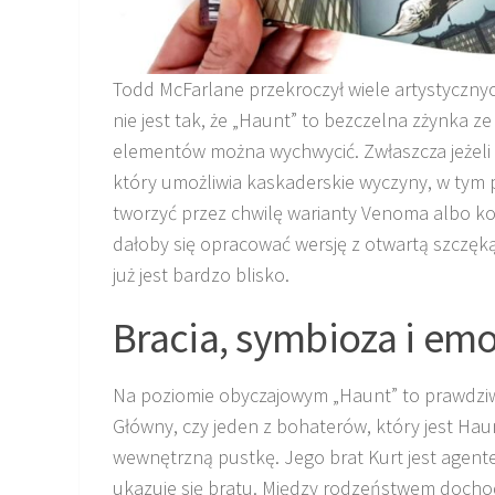
Todd McFarlane przekroczył wiele artystyczny
nie jest tak, że „Haunt” to bezczelna zżynka z
elementów można wychwycić. Zwłaszcza jeżeli 
który umożliwia kaskaderskie wyczyny, w tym 
tworzyć przez chwilę warianty Venoma albo ko
dałoby się opracować wersję z otwartą szczęką
już jest bardzo blisko.
Bracia, symbioza i emo
Na poziomie obyczajowym „Haunt” to prawdziw
Główny, czy jeden z bohaterów, który jest Haun
wewnętrzną pustkę. Jego brat Kurt jest agentem
ukazuje się bratu. Między rodzeństwem docho