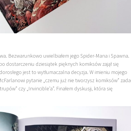
twa. Bezwarunkowo uwielbiałem jego Spider-Mana i Spawna.
po dostarczeniu dziesiątek pięknych komiksów zajął się
dorosłego jest to wytłumaczalna decyzja. W imieniu mojego
McFarlanowi pytanie „czemu już nie tworzysz komiksów” zada
upów” czy „Invincible’a”. Finałem dyskusji, która się