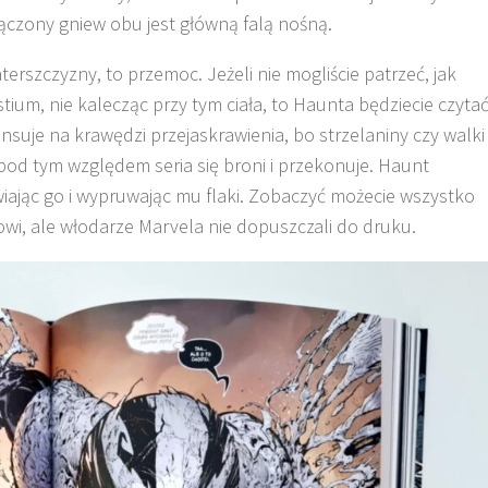
ączony gniew obu jest główną falą nośną.
erszczyzny, to przemoc. Jeżeli nie mogliście patrzeć, jak
tium, nie kalecząc przy tym ciała, to Haunta będziecie czyta
suje na krawędzi przejaskrawienia, bo strzelaniny czy walki
e pod tym względem seria się broni i przekonuje. Haunt
iając go i wypruwając mu flaki. Zobaczyć możecie wszystko
wi, ale włodarze Marvela nie dopuszczali do druku.