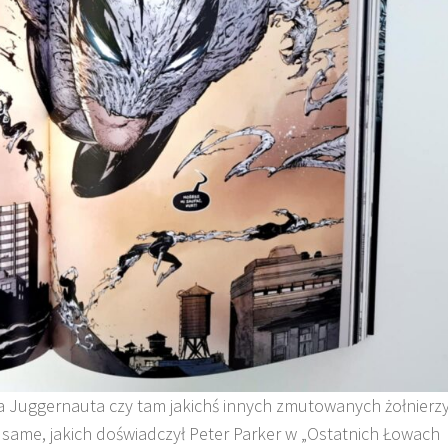
a Juggernauta czy tam jakichś innych zmutowanych żołnierzy
e same, jakich doświadczył Peter Parker w „Ostatnich Łowach