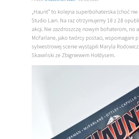
„Haunt” to kolejna superbohaterska (choć nie
Studio Lain. Na raz otrzymujemy 18 z 28 opubl
akcji. Nie zazdroszczę nowym bohaterom, no al
McFarlane, jako twórcy postaci, wspomagani pr
sylwestrowej scenie wystąpili Maryla Rodowic
Skawiński ze Zbigniewem Hołdysem.