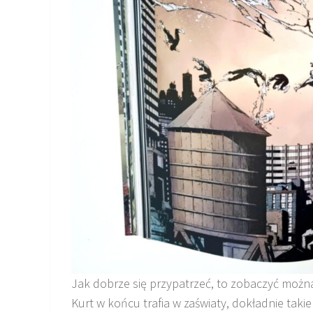
Jak dobrze się przypatrzeć, to zobaczyć możn
Kurt w końcu trafia w zaświaty, dokładnie taki