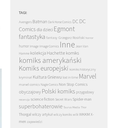
TAGI:
DC
DC
Batman
Avengers
Dark Horse Comics
ć
Egmont
Comics
dla dzieci
fantastyka
Grzegorz Rosiński
fantasy
horror
Inne
humor
Image
Image Comics
Jean Van
kolekcja Hachette
komiks
Hamme
komiks amerykański
Komiks europejski
komiks historyczny
Marvel
Kultura Gniewu
kryminał
lost in time
Non Stop Comics
marvel comics
Nagle Comics
Polski komiks
obyczajowy
przygodowy
science fiction
Spider-man
Secret Wars
recenzja
superbohaterowie
Taurus Media
Thor
Thorgal
WKKM
X-
wilczy artykuł
wilczy komiks
wilk
men
zapowiedzi