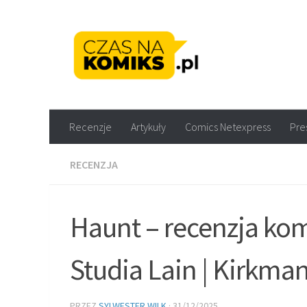
Skip to content
Recenzje komiksów M
Recenzje
Artykuły
Comics Netexpress
Pre
RECENZJA
Haunt – recenzja ko
Studia Lain | Kirkma
PRZEZ
SYLWESTER WILK
·
31/12/2025