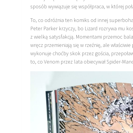
sposób wywiązuje się współpraca, w której poł
To, co odróżnia ten komiks od innej superbohat
Peter Parker krzyczy, bo Lizard rozrywa mu kos
z wielką satysfakcją. Momentami przemoc balan
wręcz przemieniają się w rzeźnię, ale właściwi
wykonuje choćby skok przez gościa, przepoław
to, co Venom przez lata obiecywał Spider-Mano