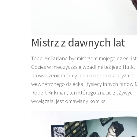
Mistrz z dawnych lat
Todd McFarlane był mistrzem mojego dziecińs
Gdzieś w międzyczasie wpadł mi też jego Hulk, 
prowadzeniem firmy, no i może przez pryzmat 
wewnętrznego dziecka i tysięcy innych fanów 
Robert Kirkman, ten którego znacie z „Żywych tr
wywiązała, jest omawiany komiks.