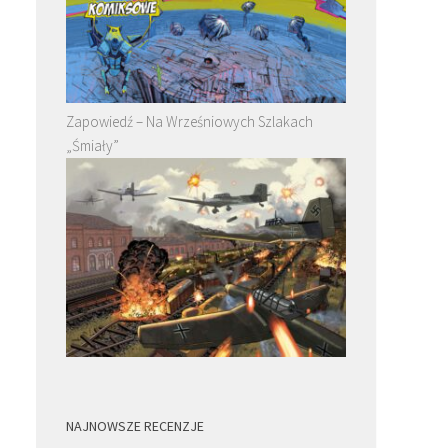
Zapowiedź – Na Wrześniowych Szlakach
„Śmiały”
NAJNOWSZE RECENZJE