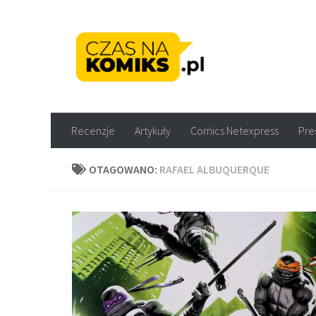
Skip to content
Recenzje komiksów M
Recenzje
Artykuły
Comics Netexpress
Pre
OTAGOWANO:
RAFAEL ALBUQUERQUE