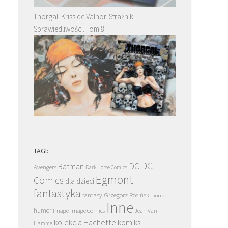
Thorgal. Kriss de Valnor. Strażnik
Sprawiedliwości. Tom 8
TAGI:
DC
DC
Batman
Avengers
Dark Horse Comics
Egmont
Comics
dla dzieci
fantastyka
Grzegorz Rosiński
fantasy
horror
Inne
humor
Image
Image Comics
Jean Van
kolekcja Hachette
komiks
Hamme