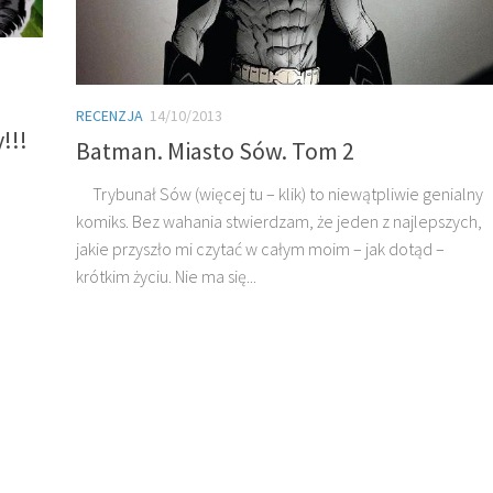
RECENZJA
14/10/2013
!!!
Batman. Miasto Sów. Tom 2
Trybunał Sów (więcej tu – klik) to niewątpliwie genialny
komiks. Bez wahania stwierdzam, że jeden z najlepszych,
jakie przyszło mi czytać w całym moim – jak dotąd –
krótkim życiu. Nie ma się...