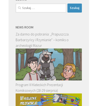
Szukaj:
NEWS ROOM
Za darmo do pobrania: „Prapuszcza.
Barbarzyńcy i Rzymianie” – komiks o
archeologii Mazur
Program VI Kieleckich Prezentacji
Komiksowych (28-29 sierpnia)