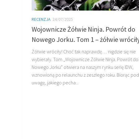
RECENZJA
24/07/2025
Wojownicze Żółwie Ninja. Powrót do
Nowego Jorku. Tom 1 – żółwie wróciły
Żółwie wróciły! Choć tak naprawdę… nigdzie się nie
wybierały. Tom „Wojownicze Żółwie Ninja. Powrót do
Nowego Jorku” otwiera na naszym rynku serię IDW,
wznowioną po relaunchu z zeszłego roku. Biorąc pod
uwagę, jakiego pecha...