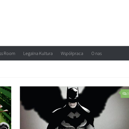
arvel, DC Comics, Image, newsy, konkursy. Wszystko o komiksach
ss Room
Legalna Kultura
Współpraca
O nas
3