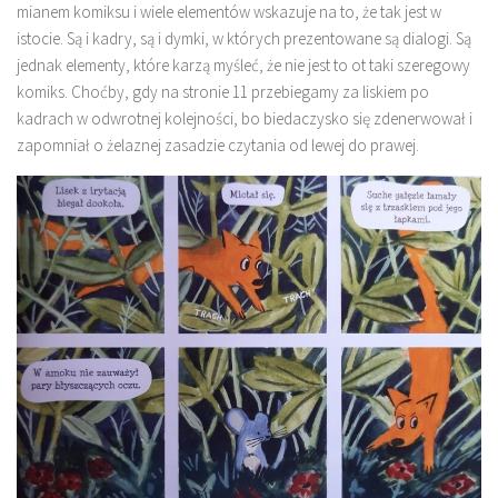
mianem komiksu i wiele elementów wskazuje na to, że tak jest w
istocie. Są i kadry, są i dymki, w których prezentowane są dialogi. Są
jednak elementy, które karzą myśleć, że nie jest to ot taki szeregowy
komiks. Choćby, gdy na stronie 11 przebiegamy za liskiem po
kadrach w odwrotnej kolejności, bo biedaczysko się zdenerwował i
zapomniał o żelaznej zasadzie czytania od lewej do prawej.