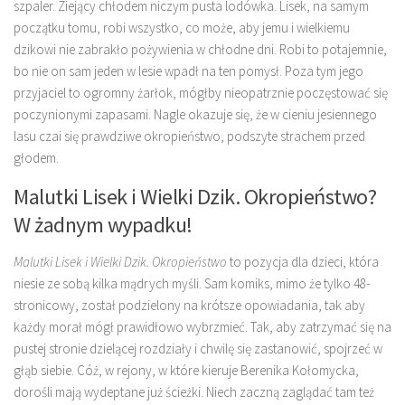
szpaler. Ziejący chłodem niczym pusta lodówka. Lisek, na samym
początku tomu, robi wszystko, co może, aby jemu i wielkiemu
dzikowi nie zabrakło pożywienia w chłodne dni. Robi to potajemnie,
bo nie on sam jeden w lesie wpadł na ten pomysł. Poza tym jego
przyjaciel to ogromny żarłok, mógłby nieopatrznie poczęstować się
poczynionymi zapasami. Nagle okazuje się, że w cieniu jesiennego
lasu czai się prawdziwe okropieństwo, podszyte strachem przed
głodem.
Malutki Lisek i Wielki Dzik. Okropieństwo?
W żadnym wypadku!
Malutki Lisek i Wielki Dzik. Okropieństwo
to pozycja dla dzieci, która
niesie ze sobą kilka mądrych myśli. Sam komiks, mimo że tylko 48-
stronicowy, został podzielony na krótsze opowiadania, tak aby
każdy morał mógł prawidłowo wybrzmieć. Tak, aby zatrzymać się na
pustej stronie dzielącej rozdziały i chwilę się zastanowić, spojrzeć w
głąb siebie. Cóż, w rejony, w które kieruje Berenika Kołomycka,
dorośli mają wydeptane już ścieżki. Niech zaczną zaglądać tam też