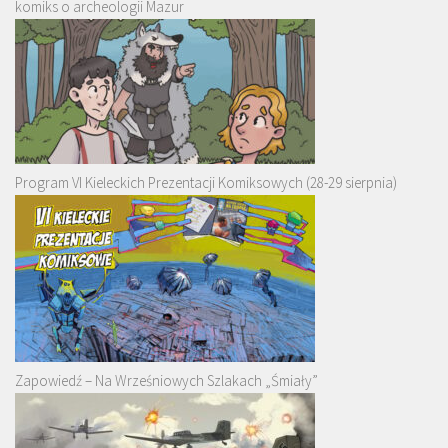
komiks o archeologii Mazur
Program VI Kieleckich Prezentacji Komiksowych (28-29 sierpnia)
Zapowiedź – Na Wrześniowych Szlakach „Śmiały”