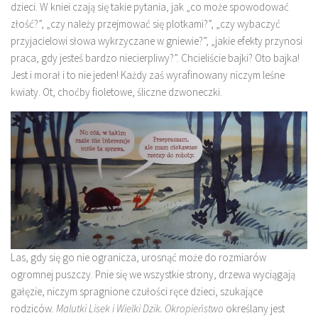
dzieci. W kniei czają się takie pytania, jak „co może spowodować
złość?”, „czy należy przejmować się plotkami?”, „czy wybaczyć
przyjacielowi słowa wykrzyczane w gniewie?”, „jakie efekty przynosi
praca, gdy jesteś bardzo niecierpliwy?”. Chcieliście bajki? Oto bajka!
Jest i morał i to nie jeden! Każdy zaś wyrafinowany niczym leśne
kwiaty. Ot, choćby fioletowe, śliczne dzwoneczki.
Las, gdy się go nie ogranicza, urosnąć może do rozmiarów
ogromnej puszczy. Pnie się we wszystkie strony, drzewa wyciągają
gałęzie, niczym spragnione czułości ręce dzieci, szukające
rodziców.
Malutki Lisek i Wielki Dzik. Okropieństwo
określany jest