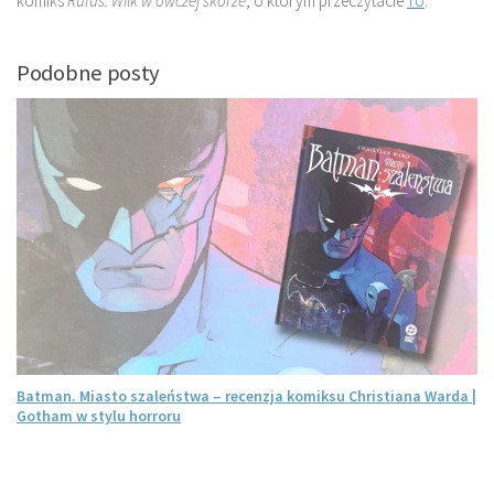
komiks
Rufus. Wilk w owczej skórze
, o którym przeczytacie
TU
.
Podobne posty
Batman. Miasto szaleństwa – recenzja komiksu Christiana Warda |
Gotham w stylu horroru