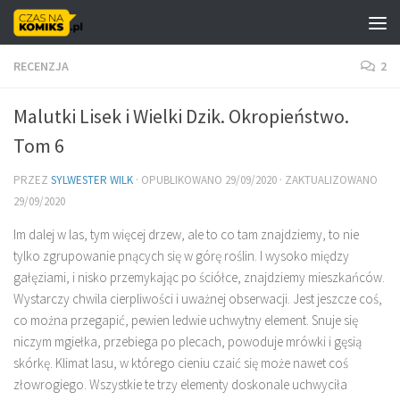
Skip to content
RECENZJA
2
Malutki Lisek i Wielki Dzik. Okropieństwo.
Tom 6
PRZEZ
SYLWESTER WILK
· OPUBLIKOWANO
29/09/2020
· ZAKTUALIZOWANO
29/09/2020
Im dalej w las, tym więcej drzew, ale to co tam znajdziemy, to nie
tylko zgrupowanie pnących się w górę roślin. I wysoko między
gałęziami, i nisko przemykając po ściółce, znajdziemy mieszkańców.
Wystarczy chwila cierpliwości i uważnej obserwacji. Jest jeszcze coś,
co można przegapić, pewien ledwie uchwytny element. Snuje się
niczym mgiełka, przebiega po plecach, powoduje mrówki i gęsią
skórkę. Klimat lasu, w którego cieniu czaić się może nawet coś
złowrogiego. Wszystkie te trzy elementy doskonale uchwyciła