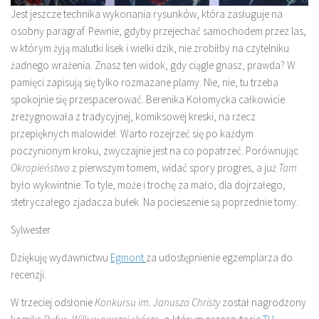
Jest jeszcze technika wykonania rysunków, która zasługuje na
osobny paragraf. Pewnie, gdyby przejechać samochodem przez las,
w którym żyją malutki lisek i wielki dzik, nie zrobiłby na czytelniku
żadnego wrażenia. Znasz ten widok, gdy ciągle gnasz, prawda? W
pamięci zapisują się tylko rozmazane plamy. Nie, nie, tu trzeba
spokojnie się przespacerować. Berenika Kołomycka całkowicie
zrezygnowała z tradycyjnej, komiksowej kreski, na rzecz
przepięknych malowideł. Warto rozejrzeć się po każdym
poczynionym kroku, zwyczajnie jest na co popatrzeć. Porównując
Okropieństwo
z pierwszym tomem, widać spory progres, a już
Tam
było wykwintnie. To tyle, może i trochę za mało, dla dojrzałego,
stetryczałego zjadacza bułek. Na pocieszenie są poprzednie tomy.
Sylwester
Dziękuję wydawnictwu
Egmont
za udostępnienie egzemplarza do
recenzji.
W trzeciej odsłonie
Konkursu im. Janusza Christy
został nagrodzony