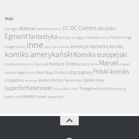
TAGI:
DC Comics
DC
Batman
dla dzieci
Avengers
Dark Horse Comics
Egmont
fantastyka
Grzegorz Rosiński
humor
fantasy
Image
horror
Inne
kolekcja Hachette
komiks
Image Comics
Jean Van Hamme
komiks amerykański
Komiks europejski
Marvel
Kultura Gniewu
komiks historyczny
kryminał
lost in time
marvel
Polski komiks
obyczajowy
Non Stop Comics
comics
Nagle Comics
science fiction
Spider-man
przygodowy
Secret Wars
recenzja
superbohaterowie
Thorgal
wilczy artykuł
wilczy
Taurus Media
Thor
WKKM
X-men
komiks
wilk
zapowiedzi