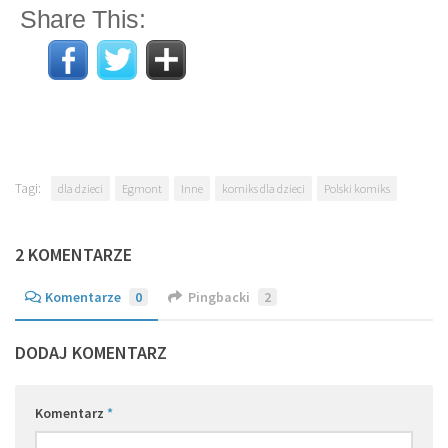
Share This:
Tagi:
dla dzieci
Egmont
Inne
komiks dla dzieci
Polski komiks
2 KOMENTARZE
Komentarze
0
Pingbacki
2
DODAJ KOMENTARZ
Komentarz
*