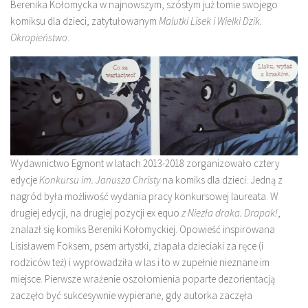
Berenika Kołomycka w najnowszym, szóstym już tomie swojego
komiksu dla dzieci, zatytułowanym
Malutki Lisek i Wielki Dzik.
Okropieństwo
.
Wydawnictwo Egmont w latach 2013-2018 zorganizowało cztery
edycje
Konkursu im. Janusza Christy
na komiks dla dzieci. Jedną z
nagród była możliwość wydania pracy konkursowej laureata. W
drugiej edycji, na drugiej pozycji ex equo
z Niezła draka. Drapak!
,
znalazł się komiks Bereniki Kołomyckiej. Opowieść inspirowana
Lisisławem Foksem, psem artystki, złapała dzieciaki za ręce (i
rodziców też) i wyprowadziła w las i to w zupełnie nieznane im
miejsce. Pierwsze wrażenie oszołomienia poparte dezorientacją
zaczęło być sukcesywnie wypierane, gdy autorka zaczęła