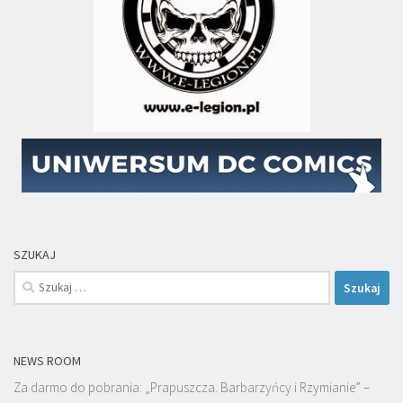
SZUKAJ
Szukaj:
NEWS ROOM
Za darmo do pobrania: „Prapuszcza. Barbarzyńcy i Rzymianie” –