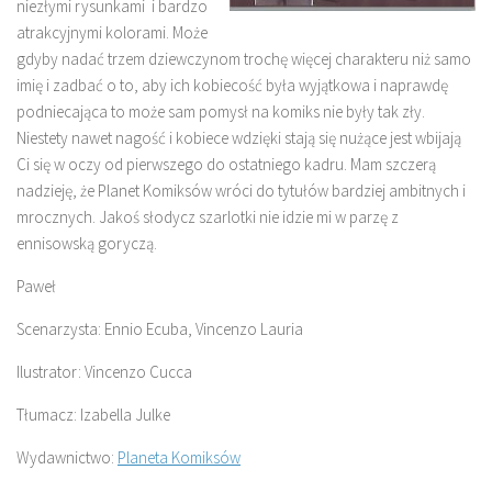
niezłymi rysunkami i bardzo
atrakcyjnymi kolorami. Może
gdyby nadać trzem dziewczynom trochę więcej charakteru niż samo
imię i zadbać o to, aby ich kobiecość była wyjątkowa i naprawdę
podniecająca to może sam pomysł na komiks nie były tak zły.
Niestety nawet nagość i kobiece wdzięki stają się nużące jest wbijają
Ci się w oczy od pierwszego do ostatniego kadru. Mam szczerą
nadzieję, że Planet Komiksów wróci do tytułów bardziej ambitnych i
mrocznych. Jakoś słodycz szarlotki nie idzie mi w parzę z
ennisowską goryczą.
Paweł
Scenarzysta:
Ennio Ecuba, Vincenzo Lauria
Ilustrator:
Vincenzo Cucca
Tłumacz:
Izabella Julke
Wydawnictwo:
Planeta Komiksów