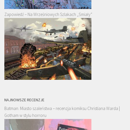
Zapowiedź – Na Wrześniowych Szlakach „Śmiały”
NAJNOWSZE RECENZJE
Batman. Miasto szaleństwa – recenzja komiksu Christiana Warda |
Gotham w stylu horroru