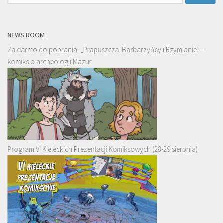
NEWS ROOM
Za darmo do pobrania: „Prapuszcza. Barbarzyńcy i Rzymianie” –
komiks o archeologii Mazur
Program VI Kieleckich Prezentacji Komiksowych (28-29 sierpnia)