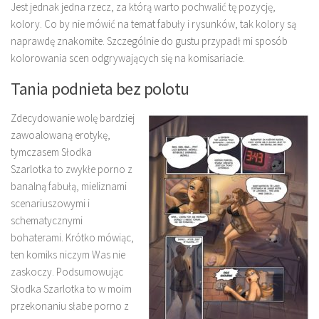
Jest jednak jedna rzecz, za którą warto pochwalić tę pozycję,
kolory. Co by nie mówić na temat fabuły i rysunków, tak kolory są
naprawdę znakomite. Szczególnie do gustu przypadł mi sposób
kolorowania scen odgrywających się na komisariacie.
Tania podnieta bez polotu
Zdecydowanie wolę bardziej
zawoalowaną erotykę,
tymczasem Słodka
Szarlotka to zwykłe porno z
banalną fabułą, mieliznami
scenariuszowymi i
schematycznymi
bohaterami. Krótko mówiąc,
ten komiks niczym Was nie
zaskoczy. Podsumowując
Słodka Szarlotka to w moim
przekonaniu słabe porno z