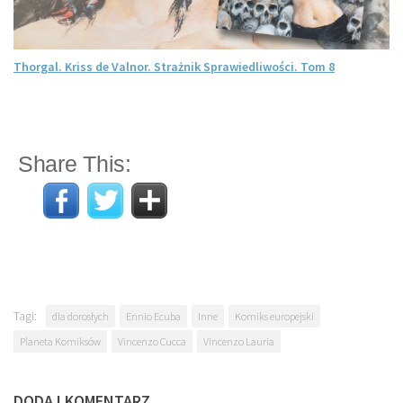
Thorgal. Kriss de Valnor. Strażnik Sprawiedliwości. Tom 8
Share This:
Tagi:
dla dorosłych
Ennio Ecuba
Inne
Komiks europejski
Planeta Komiksów
Vincenzo Cucca
Vincenzo Lauria
DODAJ KOMENTARZ