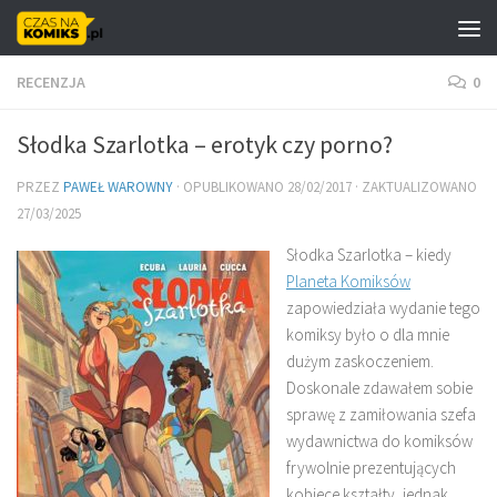
Skip to content
RECENZJA
0
Słodka Szarlotka – erotyk czy porno?
PRZEZ
PAWEŁ WAROWNY
· OPUBLIKOWANO
28/02/2017
· ZAKTUALIZOWANO
27/03/2025
Słodka Szarlotka – kiedy
Planeta Komiksów
zapowiedziała wydanie tego
komiksy było o dla mnie
dużym zaskoczeniem.
Doskonale zdawałem sobie
sprawę z zamiłowania szefa
wydawnictwa do komiksów
frywolnie prezentujących
kobiece kształty, jednak