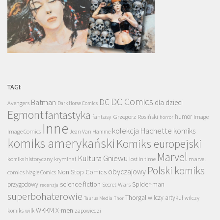
TAGI:
DC Comics
DC
Batman
dla dzieci
Avengers
Dark Horse Comics
Egmont
fantastyka
Grzegorz Rosiński
humor
fantasy
Image
horror
Inne
kolekcja Hachette
komiks
Image Comics
Jean Van Hamme
komiks amerykański
Komiks europejski
Marvel
Kultura Gniewu
komiks historyczny
kryminał
lost in time
marvel
Polski komiks
obyczajowy
Non Stop Comics
comics
Nagle Comics
science fiction
Spider-man
przygodowy
Secret Wars
recenzja
superbohaterowie
Thorgal
wilczy artykuł
wilczy
Taurus Media
Thor
WKKM
X-men
komiks
wilk
zapowiedzi