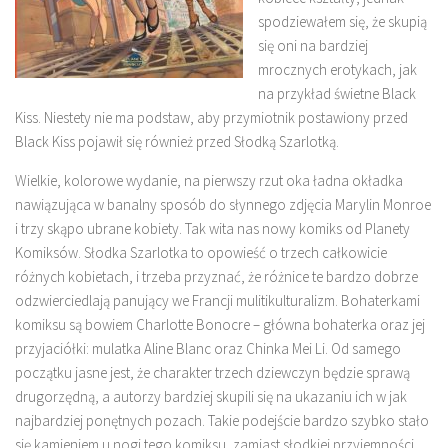
spodziewałem się, że skupią
się oni na bardziej
mrocznych erotykach, jak
na przykład świetne Black
Kiss. Niestety nie ma podstaw, aby przymiotnik postawiony przed
Black Kiss pojawił się również przed Słodką Szarlotką.
Wielkie, kolorowe wydanie, na pierwszy rzut oka ładna okładka
nawiązująca w banalny sposób do słynnego zdjęcia Marylin Monroe
i trzy skąpo ubrane kobiety. Tak wita nas nowy komiks od Planety
Komiksów. Słodka Szarlotka to opowieść o trzech całkowicie
różnych kobietach, i trzeba przyznać, że różnice te bardzo dobrze
odzwierciedlają panujący we Francji mulitikulturalizm. Bohaterkami
komiksu są bowiem Charlotte Bonocre – główna bohaterka oraz jej
przyjaciółki: mulatka Aline Blanc oraz Chinka Mei Li. Od samego
początku jasne jest, że charakter trzech dziewczyn będzie sprawą
drugorzędną, a autorzy bardziej skupili się na ukazaniu ich w jak
najbardziej ponętnych pozach. Takie podejście bardzo szybko stało
się kamieniem u nogi tego komiksu, zamiast słodkiej przyjemności