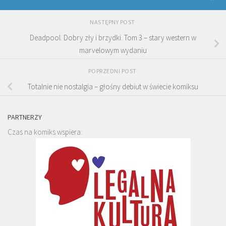
NASTĘPNY POST
Deadpool. Dobry zły i brzydki. Tom 3 – stary western w
marvelowym wydaniu
POPRZEDNI POST
Totalnie nie nostalgia – głośny debiut w świecie komiksu
PARTNERZY
Czas na komiks wspiera: