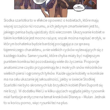
Słodka szarlotka to w efekcie opowieść o kobietach, które mają
więcej szczęścia niż rozumu, a ich jedynym zmartwieniem jest to,
jakiego penisa będą ujeżdżały dziś wieczorem. Ukazywanie kobiet w
takim kontekście jest mocno rażące, wszak można napisać erotyk, w
którym bohaterka będzie bardziej pociągająca za sprawą
tajemniczego charakteru, a nie wielkich cycków wylewających się z
każdego kadru. Same rysunki, które chyba miały być najlepszym
punktem komiksu też pozostawiają wiele do życzenia. Proporcje
anatomiczne często przypominają te z mokrych snów miłośników
wielkich piersi i ogromnych tyłków. Każde ujęcie kobiety w komiksie
ma na celu ukazanie jej seksualności, jakby w świecie Słodkiej
Szarlotki nie było skromnych lub brzydkich kobiet (Pani Dupont się
nie liczy). W dodatku Mei Li w kilku ujęciach wygląda jakby rysownik
miał fantazje erotyczne na temat kreskówki Disneya – Mulan. Jednak
to w końcu porno, więc rysunki też na plus.