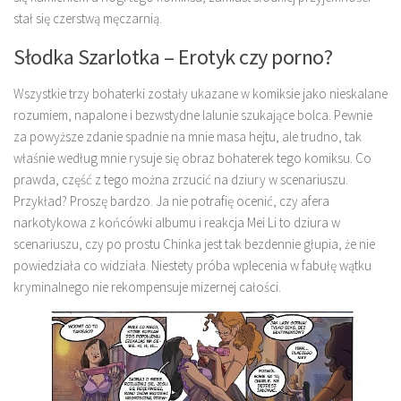
stał się czerstwą męczarnią.
Słodka Szarlotka – Erotyk czy porno?
Wszystkie trzy bohaterki zostały ukazane w komiksie jako nieskalane
rozumiem, napalone i bezwstydne lalunie szukające bolca. Pewnie
za powyższe zdanie spadnie na mnie masa hejtu, ale trudno, tak
właśnie według mnie rysuje się obraz bohaterek tego komiksu. Co
prawda, część z tego można zrzucić na dziury w scenariuszu.
Przykład? Proszę bardzo. Ja nie potrafię ocenić, czy afera
narkotykowa z końcówki albumu i reakcja Mei Li to dziura w
scenariuszu, czy po prostu Chinka jest tak bezdennie głupia, że nie
powiedziała co widziała. Niestety próba wplecenia w fabułę wątku
kryminalnego nie rekompensuje mizernej całości.