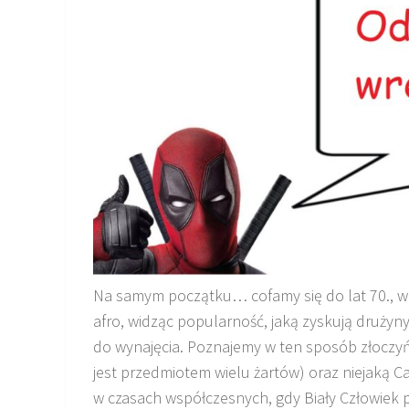
Na samym początku… cofamy się do lat 70., w 
afro, widząc popularność, jaką zyskują drużyny
do wynajęcia. Poznajemy w ten sposób złoczyń
jest
prze
dmiotem
wielu żartów) oraz niejaką
Ca
w czasach współczesnych, gdy Biały Człowiek 