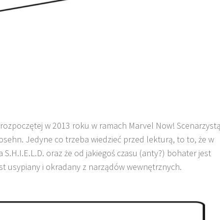
rozpoczętej w 2013 roku w ramach
Marvel
Now
! Scenarzyst
osehn
. Jedyne co trzeba wiedzieć przed lekturą, to to, że w
 S.H.I.E.L.D. oraz że od jakiegoś czasu (anty?
)
bohater jest
est usypiany i okradany z narządów wewnętrznych.