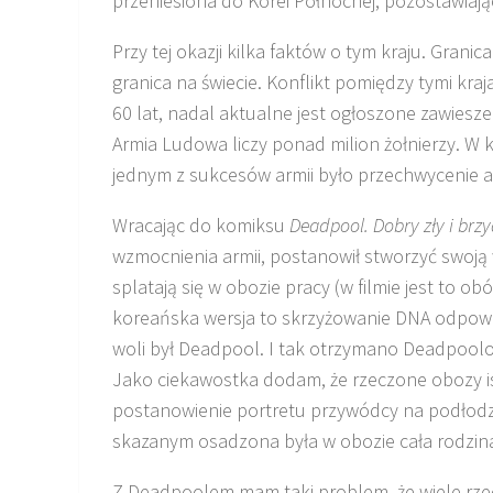
przeniesiona do Korei Północnej, pozostawiają
Przy tej okazji kilka faktów o tym kraju. Grani
granica na świecie. Konflikt pomiędzy tymi kraj
60 lat, nadal aktualne jest ogłoszone zawiesz
Armia Ludowa liczy ponad milion żołnierzy. W 
jednym z sukcesów armii było przechwycenie
Wracając do komiksu
Deadpool
. Dobry zły i brz
wzmocnienia armii, postanowił stworzyć swoją
splatają się w obozie pracy (w filmie jest to o
koreańska wersja to skrzyżowanie DNA odpowi
woli był
Deadpool
. I tak otrzymano Deadpool
Jako ciekawostka dodam, że rzeczone obozy ist
postanowienie portretu przywódcy na podłodz
skazanym osadzona była w obozie cała rodzin
Z
Deadpoolem
mam taki problem, że wiele rzec