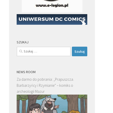
SZUKAJ
Szukaj:
NEWS ROOM
Za darmo do pobrania: „Prapuszcza.
Barbarzyńcy i Rzymianie” – komiks o
archeologii Mazur