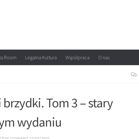
arvel, DC Comics, Image, newsy, konkursy. Wszystko o komiksach
ss Room
Legalna Kultura
Współpraca
O nas
 brzydki. Tom 3 – stary
wym wydaniu
AKTUALIZOWANO
27/03/2025