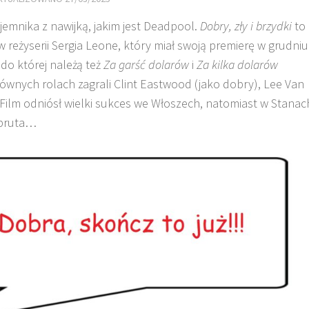
jemnika z nawijką, jakim jest Deadpool.
Dobry, zły i brzydki
to
 reżyserii Sergia Leone, który miał swoją premierę w grudniu
 do której należą też
Za garść dolarów
i
Za kilka dolarów
łównych rolach zagrali Clint Eastwood (jako dobry), Lee Van
). Film odniósł wielki sukces we Włoszech, natomiast w Stanac
 bruta…