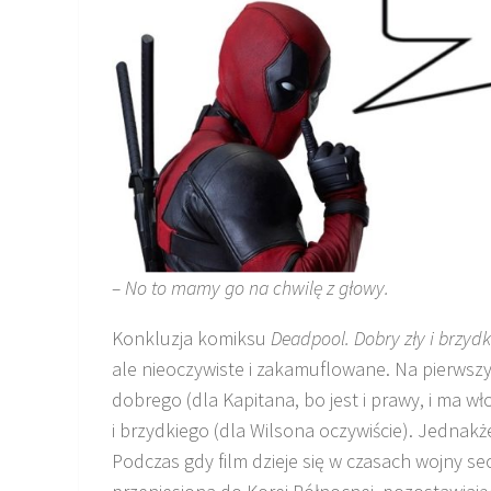
– No to mamy go na chwilę z głowy.
Konkluzja komiksu
Deadpool
. Dobry zły i brzyd
ale nieoczywiste i zakamuflowane. Na pierwszy 
dobrego (dla Kapitana, bo jest i prawy, i ma wł
i brzydkiego (dla Wilsona oczywiście). Jednak
Podczas gdy film dzieje się w czasach wojny sec