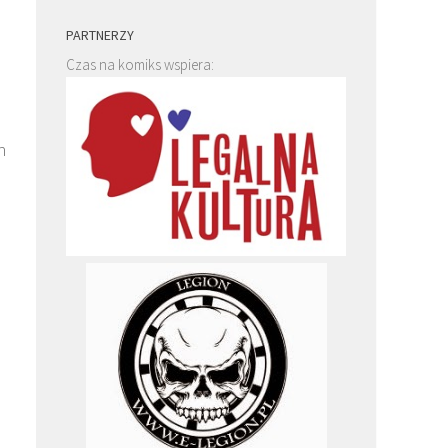
PARTNERZY
Czas na komiks wspiera:
h