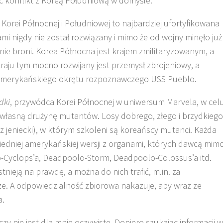
c konflikt z Koreą Południową w domyśle.
ca Korei Północnej i Południowej to najbardziej ufortyfikowana
ami nigdy nie został rozwiązany i mimo że od wojny minęło już
enie broni. Korea Północna jest krajem zmilitaryzowanym, a
kraju tym mocno rozwijany jest przemysł zbrojeniowy, a
 amerykańskiego okrętu rozpoznawczego USS Pueblo.
ydki
, przywódca Korei Północnej w uniwersum
Marvela
, w cel
 własną drużynę mutantów. Losy dobrego, złego i brzydkiego
bóz jeniecki), w którym szkoleni są koreańscy mutanci. Każda
edniej amerykańskiej wersji z organami, których dawcą mim
o-Cyclops’a, Deadpoolo-Storm, Deadpoolo-Colossus’a itd.
nieją na prawdę, a można do nich trafić, m.in. za
e. A odpowiedzialność zbiorowa nakazuje, aby wraz ze
a.
zy nie jest dla mnie oczywiste. Dopiero szukając informacji w