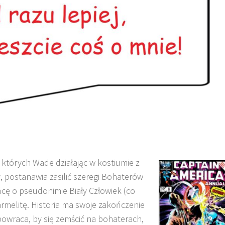
których Wade działając w kostiumie z
, postanawia zasilić szeregi Bohaterów
cę o pseudonimie Biały Człowiek (co
rmelitę
. Historia ma swoje zakończenie
powraca, by się zemścić na bohaterach,