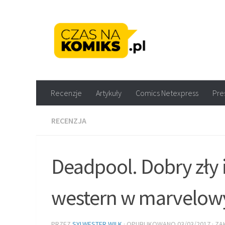
Skip to content
Recenzje komiksów M
Recenzje
Artykuły
Comics Netexpress
Pre
RECENZJA
Deadpool. Dobry zły i
western w marvelo
PRZEZ
SYLWESTER WILK
· OPUBLIKOWANO
03/03/2017
· Z