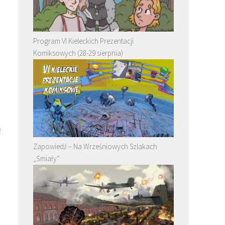
Program VI Kieleckich Prezentacji
Komiksowych (28-29 sierpnia)
ą
Zapowiedź – Na Wrześniowych Szlakach
„Śmiały”