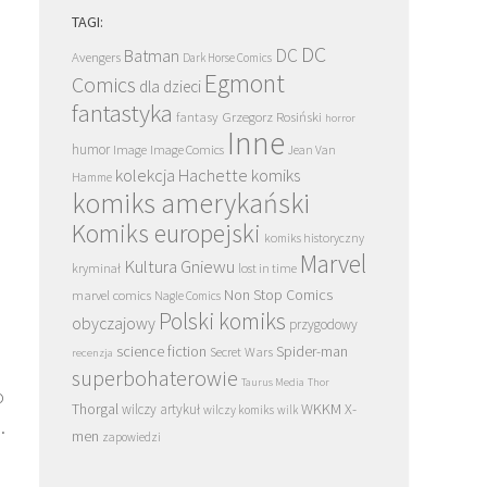
TAGI:
DC
DC
Batman
Avengers
Dark Horse Comics
Egmont
Comics
dla dzieci
fantastyka
Grzegorz Rosiński
fantasy
horror
Inne
humor
Image
Image Comics
Jean Van
kolekcja Hachette
komiks
Hamme
komiks amerykański
Komiks europejski
komiks historyczny
Marvel
Kultura Gniewu
kryminał
lost in time
Non Stop Comics
marvel comics
Nagle Comics
Polski komiks
obyczajowy
przygodowy
science fiction
Spider-man
Secret Wars
recenzja
superbohaterowie
Taurus Media
Thor
o
Thorgal
WKKM
X-
wilczy artykuł
wilczy komiks
wilk
.
men
zapowiedzi