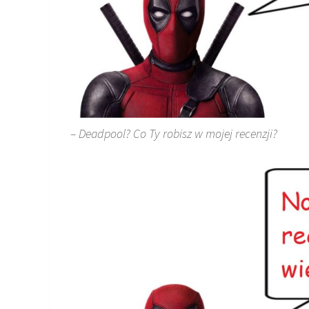
– Deadpool? Co Ty robisz w mojej recenzji?