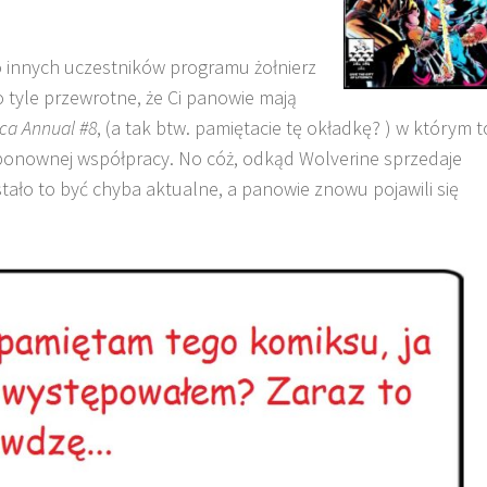
o innych uczestników programu żołnierz
 o tyle przewrotne, że Ci panowie mają
ca
Annual
#8
, (a tak
btw
. pamiętacie tę okładkę?
)
w którym t
h ponownej współpracy. No cóż, odkąd
Wolverine
sprzedaje
estało to być chyba aktualne, a panowie znowu pojawili się