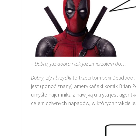
– Dobra, już dobra i tak już zmierzałem do…
Dobry, zły i brzydki
to trzeci tom serii
Deadpool
jest (ponoć znany) amerykański komik Brian
P
umyśle
najemnika z nawijką
ukryta jest agentka
celem dziwnych napadów, w których trakcie j