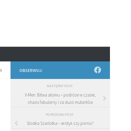
4
OBSERWUJ:
NASTĘPNY POST
X-Men. Bitwa atomu – podróże w czasie,
chaos fabularny i za dużo mutantów
POPRZEDNI POST
Słodka Szarlotka – erotyk czy porno?