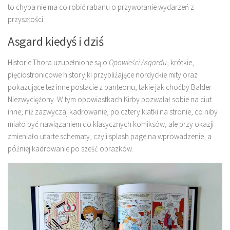
to chyba nie ma co robić rabanu o przywołanie wydarzeń z
przyszłości.
Asgard kiedyś i dziś
Historie Thora uzupełnione są o
Opowieści Asgardu
, krótkie,
pięciostronicowe historyjki przybliżające nordyckie mity oraz
pokazujące też inne postacie z panteonu, takie jak choćby Balder
Niezwyciężony. W tym opowiastkach Kirby pozwalał sobie na ciut
inne, niż zazwyczaj kadrowanie, po cztery klatki na stronie, co niby
miało być nawiązaniem do klasycznych komiksów, ale przy okazji
zmieniało utarte schematy, czyli splash page na wprowadzenie, a
później kadrowanie po sześć obrazków.