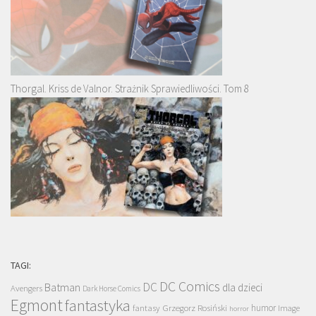
Thorgal. Kriss de Valnor. Strażnik Sprawiedliwości. Tom 8
TAGI:
DC Comics
DC
Batman
dla dzieci
Avengers
Dark Horse Comics
Egmont
fantastyka
Grzegorz Rosiński
humor
fantasy
Image
horror