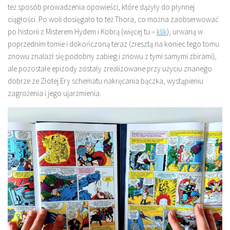
też sposób prowadzenia opowieści, które dążyły do płynnej
ciągłości. Po woli dosięgało to też Thora, co można zaobserwować
po historii z Misterem Hydem i Kobrą (więcej tu –
klik
), urwaną w
poprzednim tomie i dokończoną teraz (zresztą na koniec tego tomu
znowu znalazł się podobny zabieg i znowu z tymi samymi zbirami),
ale pozostałe epizody zostały zrealizowane przy użyciu znanego
dobrze ze Złotej Ery schematu nakręcania bączka, wystąpieniu
zagrożenia i jego ujarzmienia.