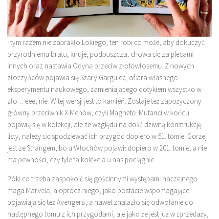
I tym razem nie zabrakło Lokiego, ten robi co może, aby dokuczyć
przyrodniemu bratu, knuje, podpuszcza, chowa się za plecami
innych oraz nastawia Odyna przeciw złotowłosemu. Z nowych
złoczyńców pojawia się Szary Gargulec, ofiara własnego
eksperymentu naukowego, zamieniającego dotykiem wszystko w
zło… eee, nie. W tej wersji jest to kamień. Zostaje też zapożyczony
główny przeciwnik X-Menów, czyli Magneto. Mutanci w końcu
pojawią się w kolekcji, ale ze względu na dość dziwną konstrukcję
listy, należy się spodziewać ich przygód dopiero w 51. tomie. Gorzej
jest ze Strangem, bo u Włochów pojawił dopiero w 201. tomie, a nie
ma pewności, czy tyle ta kolekcja u nas pociągnie.
Póki co trzeba zaspokoić się gościnnymi występami naczelnego
maga Marvela, a oprócz niego, jako postacie wspomagające
pojawiają się też Avengersi, a nawet znalazło się odwołanie do
następnego tomu z ich przygodami, ale jako że jest już w sprzedaży,