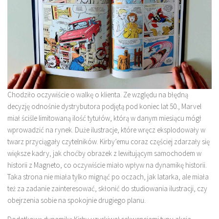
Chodziło oczywiście o walkę o klienta. Ze względu na błędną
decyzję odnośnie dystrybutora podjętą pod koniec lat 50., Marvel
miał ściśle limitowaną ilość tytułów, którą w danym miesiącu mógł
wprowadzić na rynek. Duże ilustracje, które wręcz eksplodowały w
twarz przyciągały czytelników. Kirby’emu coraz częściej zdarzały się
większe kadry, jak choćby obrazek z lewitującym samochodem w
historii z Magneto, co oczywiście miało wpływ na dynamikę historii.
Taka strona nie miała tylko mignąć po oczach, jak latarka, ale miała
też za zadanie zainteresować, skłonić do studiowania ilustracji, czy
obejrzenia sobie na spokojnie drugiego planu.