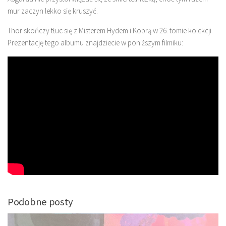
mur zaczyn lekko się kruszyć.
Thor skończy tłuc się z Misterem Hydem i Kobrą w 26. tomie kolekcji.
Prezentację tego albumu znajdziecie w poniższym filmiku:
Podobne posty