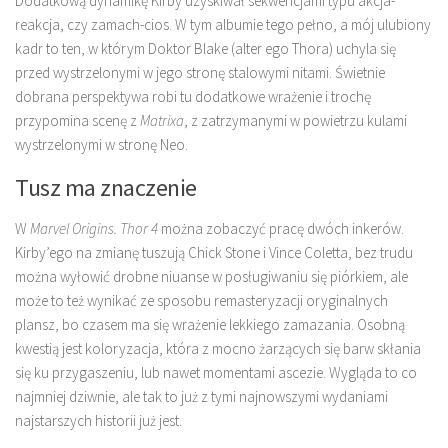
Dodatkową dynamikę Kirby uzyskiwał sekwencjami typu akcja-
reakcja, czy zamach-cios. W tym albumie tego pełno, a mój ulubiony
kadr to ten, w którym Doktor Blake (alter ego Thora) uchyla się
przed wystrzelonymi w jego stronę stalowymi nitami. Świetnie
dobrana perspektywa robi tu dodatkowe wrażenie i trochę
przypomina scenę z
Matrixa
, z zatrzymanymi w powietrzu kulami
wystrzelonymi w stronę Neo.
Tusz ma znaczenie
W
Marvel Origins. Thor 4
można zobaczyć pracę dwóch inkerów.
Kirby’ego na zmianę tuszują Chick Stone i Vince Coletta, bez trudu
można wyłowić drobne niuanse w posługiwaniu się piórkiem, ale
może to też wynikać ze sposobu remasteryzacji oryginalnych
plansz, bo czasem ma się wrażenie lekkiego zamazania. Osobną
kwestią jest koloryzacja, która z mocno żarzących się barw skłania
się ku przygaszeniu, lub nawet momentami ascezie. Wygląda to co
najmniej dziwnie, ale tak to już z tymi najnowszymi wydaniami
najstarszych historii już jest.