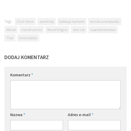
Tagi:
Chick Stone
Jack Kirby
kolekcja Hachette
komiks amerykański
Marvel
marvel comics
Marvel Origins
Stan Lee
superbohaterowie
Thor
Vince Coletta
DODAJ KOMENTARZ
Komentarz
*
Nazwa
*
Adres e-mail
*