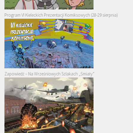
Program VI Kieleckich Prezentacji Komiksowych (28-29 sierpnia)
Zapowiedź – Na Wrześniowych Szlakach „Śmiały”