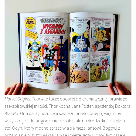
Marvel Origins. Thor 4
to także opowieść o dramatycznej, prawie że
szekspirowskiej miłości. Thor kocha Jane Foster, asystentkę Doktora
Blake’a. Ona darzy uczuciem swojego przełożonego, więc niby
wszystko jest do pogodzenia ze sobą, ale na drodze ku szczęściu
stoi Odyn, który mocno sprzeciwia się mezaliansowi. Bogowi z
Asgardu nie przystoi wiązać się ze śmiertelniczką, choć tym razem