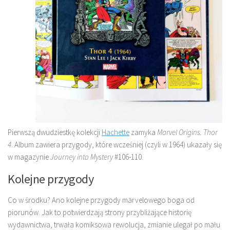
Pierwszą dwudziestkę kolekcji
Hachette
zamyka
Marvel Origins. Thor
4
. Album zawiera przygody, które wcześniej (czyli w 1964) ukazały się
w magazynie
Journey into Mystery
#106-110.
Kolejne przygody
Co w środku? Ano kolejne przygody marvelowego boga od
piorunów. Jak to potwierdzają strony przybliżające historię
wydawnictwa, trwała komiksowa rewolucja, zmianie ulegał po mału