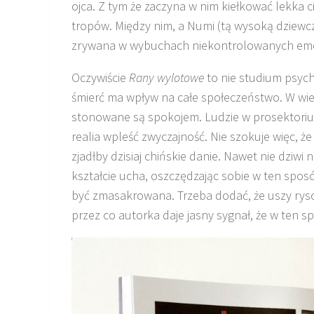
ojca. Z tym że zaczyna w nim kiełkować lekka
tropów. Między nim, a Numi (tą wysoką dziewc
zrywana w wybuchach niekontrolowanych emocji
Oczywiście
Rany wylotowe
to nie studium psych
śmierć ma wpływ na całe społeczeństwo. W wiel
stonowane są spokojem. Ludzie w prosektorium
realia wpleść zwyczajność. Nie szokuje więc, że
zjadłby dzisiaj chińskie danie. Nawet nie dziwi
kształcie ucha, oszczędzając sobie w ten spos
być zmasakrowana. Trzeba dodać, że uszy ry
przez co autorka daje jasny sygnał, że w ten s