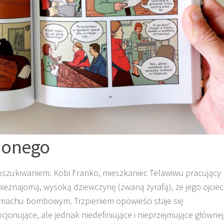
ionego
szukiwaniem. Kobi Franko, mieszkaniec Telawiwu pracujący
ieznajomą, wysoką dziewczynę (zwaną żyrafą), że jego ojciec
machu bombowym. Trzpieniem opowieści staje się
onujące, ale jednak niedefiniujące i nieprzejmujące głównej