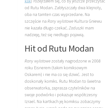
klik
) rozejrzałem się, co by jeszcze przeczytać
od Rutu Modan. Zabłyszczały dwa klejnoty,
oba na tamten czas wyprzedane. Na
szczęście na
Rany wylotowe
Kultura Gniewu
nie kazała długo czekać.
Zaduszki
mam
nadzieję, też się niedługo pojawią.
Hit od Rutu Modan
Rany wylotowe
zostały nagrodzone w 2008
roku Eisnerem (takim komiksowym
Oskarem) i nie ma co się dziwić. Jest to
doskonały komiks. Rutu Modan to świetna
obserwatorka, zaprasza czytelników na
swoje podwórko i pokazuje współczesny
Izrael. Na kartkach jej komiksu zobaczymy