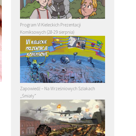
Program VI Kieleckich Prezentacji
Komiksowych (28-29 sierpnia)
Zapowiedź – Na Wrześniowych Szlakach
„Śmiały”