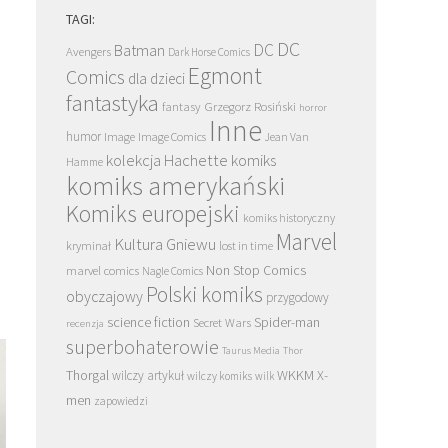
TAGI:
DC
DC
Batman
Avengers
Dark Horse Comics
Egmont
Comics
dla dzieci
fantastyka
Grzegorz Rosiński
fantasy
horror
Inne
humor
Image
Image Comics
Jean Van
kolekcja Hachette
komiks
Hamme
komiks amerykański
Komiks europejski
komiks historyczny
Marvel
Kultura Gniewu
kryminał
lost in time
Non Stop Comics
marvel comics
Nagle Comics
Polski komiks
obyczajowy
przygodowy
science fiction
Spider-man
Secret Wars
recenzja
superbohaterowie
Taurus Media
Thor
Thorgal
WKKM
X-
wilczy artykuł
wilczy komiks
wilk
men
zapowiedzi