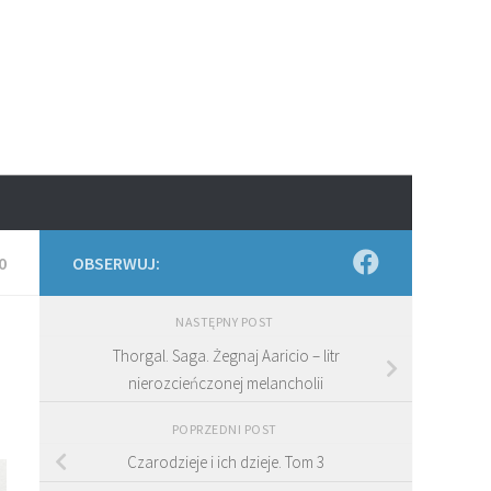
0
OBSERWUJ:
NASTĘPNY POST
Thorgal. Saga. Żegnaj Aaricio – litr
nierozcieńczonej melancholii
POPRZEDNI POST
Czarodzieje i ich dzieje. Tom 3