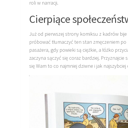
roli w narracji.
Cierpiące społeczeńs
Już od pierwszej strony komiksu z kadrów bi
próbować tłumaczyć ten stan zmęczeniem po no
pasażera, gdy powieki są ciężkie, a łóżko prz
zaczyna sączyć się coraz bardziej. Przyznajcie 
się Wam to co najmniej dziwne i jak najszybciej c