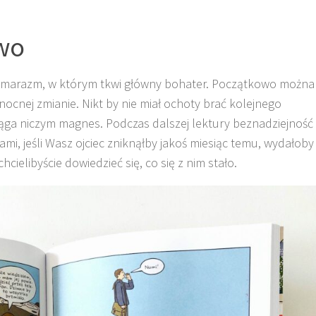
two
je marazm, w którym tkwi główny bohater. Początkowo można
cnej zmianie. Nikt by nie miał ochoty brać kolejnego
yciąga niczym magnes. Podczas dalszej lektury beznadziejność
sami, jeśli Wasz ojciec zniknąłby jakoś miesiąc temu, wydałoby
hcielibyście dowiedzieć się, co się z nim stało.