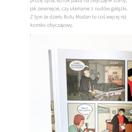
prozę życia, wzrok pada na zwyczajne sceny,
jak ziewnięcie, czy ułamanie z nudów gałązki.
Z tym że dzieło Rutu Modan to coś więcej niż
komiks obyczajowy.