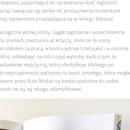
 ciekawość, popychająca do sprawdzenia dość mglistych
zyną) nawiązuje się cienka nić porozumienia momentami
, momentami przeradzająca się w relację i bliskość.
ologiczne jednej osoby. Ciągłe zagrożenie i wszechobecna
u scenach znieczulica aż krzyczy, mimo że te sceny
 obłożeni są pracą, w końcu jednak trzeba jeść i w okrutne
 ktoś, odkładając na stół czyjąś wątrobę myśli o tym, że
 nastawienie mężczyzny, który identyfikuje bliskiego po
ób nieprzyjemności patrzenia na twarz zmarłego, która mogła
sowane przez Rutu Modan są bardzo podobne do siebie,
posób nie dą się nikogo zidentyfikować.