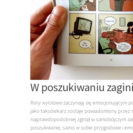
W poszukiwaniu zagin
Rany wylotowe
zaczynają się emocjonującym po
jako taksówkarz zostaje powiadomiony przez n
najprawdopodobniej zginął w samobójczym za
poszukiwanie, samo w sobie przygodowe i emocj