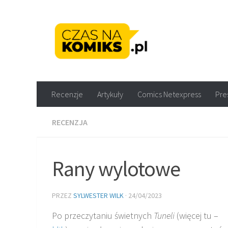
Skip to content
Recenzje komiksów M
Recenzje
Artykuły
Comics Netexpress
Pre
RECENZJA
Rany wylotowe
PRZEZ
SYLWESTER WILK
·
24/04/2023
Po przeczytaniu świetnych
Tuneli
(więcej tu –