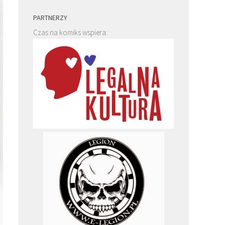
PARTNERZY
Czas na komiks wspiera: