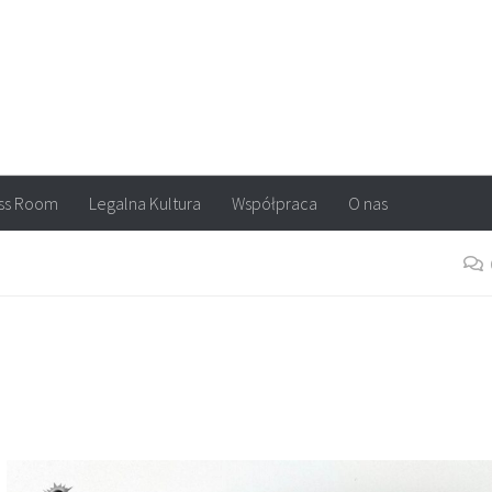
arvel, DC Comics, Image, newsy, konkursy. Wszystko o komiksach
ss Room
Legalna Kultura
Współpraca
O nas