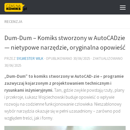
Skip to content
RECENZJA
Dum-Dum – Komiks stworzony w AutoCADzie
— nietypowe narzędzie, oryginalna opowieść
PRZEZ
SYLWESTER WILK
· OPUBLIKOWANO
30/06/2025
· ZAKTUALIZOWANO
30/06/2025
„Dum-Dum” to komiks stworzony w AutoCAD-zie – programie
zazwyczaj kojarzonym z projektowaniem technicznym i
rysunkami inżynieryjnymi.
Tam, gdzie zwykle powstają rzuty, plany
i przekroje, Łukasz Wojciechowski buduje opowieść o wpływie
rozwoju na codzienne funkcjonowanie człowieka. Nieszablonowy
wybór narzędzia okazuje się w pełni uzasadniony – zarówno pod
względem treści, jak i formy.