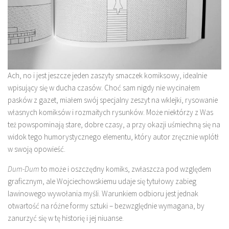
Ach, no i jest jeszcze jeden zaszyty smaczek komiksowy, idealnie
wpisujący się w ducha czasów. Choć sam nigdy nie wycinałem
pasków z gazet, miałem swój specjalny zeszyt na wklejki, rysowanie
własnych komiksów i rozmaitych rysunków. Może niektórzy z Was
też powspominają stare, dobre czasy, a przy okazji uśmiechną się na
widok tego humorystycznego elementu, który autor zręcznie wplótł
w swoją opowieść.
Dum-Dum
to może i oszczędny komiks, zwłaszcza pod względem
graficznym, ale Wojciechowskiemu udaje się tytułowy zabieg
lawinowego wywołania myśli. Warunkiem odbioru jest jednak
otwartość na różne formy sztuki – bezwzględnie wymagana, by
zanurzyć się w tę historię i jej niuanse.