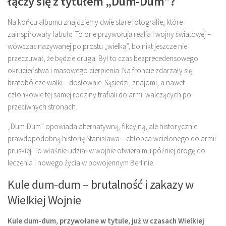
łączy się z tytułem „Dum-Dum”?
Na końcu albumu znajdziemy dwie stare fotografie, które
zainspirowały fabułę. To one przywołują realia I wojny światowej –
wówczas nazywanej po prostu „wielką”, bo nikt jeszcze nie
przeczuwał, że będzie druga. Był to czas bezprecedensowego
okrucieństwa i masowego cierpienia. Na froncie zdarzały się
bratobójcze walki – dosłownie. Sąsiedzi, znajomi, a nawet
członkowie tej samej rodziny trafiali do armii walczących po
przeciwnych stronach.
„Dum-Dum” opowiada alternatywną, fikcyjną, ale historycznie
prawdopodobną historię Stanisława – chłopca wcielonego do armii
pruskiej. To właśnie udział w wojnie otwiera mu później drogę do
leczenia i nowego życia w powojennym Berlinie.
Kule dum-dum – brutalność i zakazy w
Wielkiej Wojnie
Kule dum-dum, przywołane w tytule, już w czasach Wielkiej