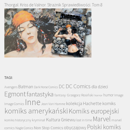
Thorgal. Kriss de Valnor. Strażnik Sprawiedliwości. Tom 8
TAGI:
DC Comics
DC
Batman
dla dzieci
Avengers
Dark Horse Comics
Egmont
fantastyka
Grzegorz Rosiński
humor
fantasy
Image
horror
Inne
kolekcja Hachette
komiks
Image Comics
Jean Van Hamme
komiks amerykański
Komiks europejski
Marvel
Kultura Gniewu
komiks historyczny
kryminał
lost in time
marvel
Polski komiks
obyczajowy
Non Stop Comics
comics
Nagle Comics