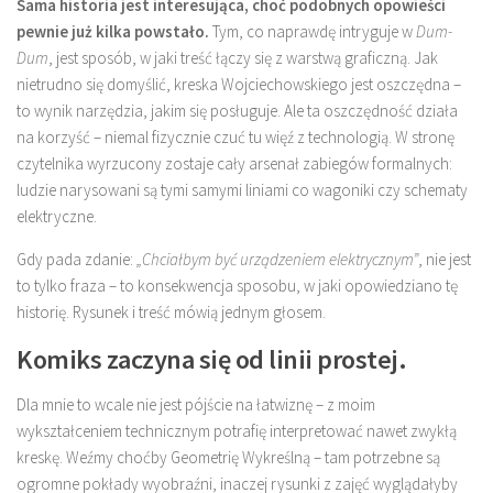
Sama historia jest interesująca, choć podobnych opowieści
pewnie już kilka powstało.
Tym, co naprawdę intryguje w
Dum-
Dum
, jest sposób, w jaki treść łączy się z warstwą graficzną. Jak
nietrudno się domyślić, kreska Wojciechowskiego jest oszczędna –
to wynik narzędzia, jakim się posługuje. Ale ta oszczędność działa
na korzyść – niemal fizycznie czuć tu więź z technologią. W stronę
czytelnika wyrzucony zostaje cały arsenał zabiegów formalnych:
ludzie narysowani są tymi samymi liniami co wagoniki czy schematy
elektryczne.
Gdy pada zdanie:
„Chciałbym być urządzeniem elektrycznym”
, nie jest
to tylko fraza – to konsekwencja sposobu, w jaki opowiedziano tę
historię. Rysunek i treść mówią jednym głosem.
Komiks zaczyna się od linii prostej.
Dla mnie to wcale nie jest pójście na łatwiznę – z moim
wykształceniem technicznym potrafię interpretować nawet zwykłą
kreskę. Weźmy choćby Geometrię Wykreślną – tam potrzebne są
ogromne pokłady wyobraźni, inaczej rysunki z zajęć wyglądałyby