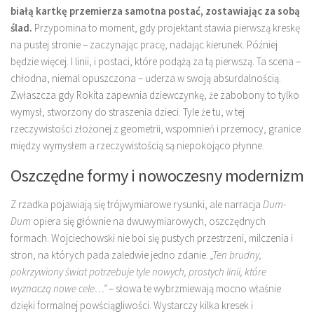
białą kartkę przemierza samotna postać, zostawiając za sobą
ślad.
Przypomina to moment, gdy projektant stawia pierwszą kreskę
na pustej stronie – zaczynając pracę, nadając kierunek. Później
będzie więcej. I linii, i postaci, które podążą za tą pierwszą. Ta scena –
chłodna, niemal opuszczona – uderza w swoją absurdalnością.
Zwłaszcza gdy Rokita zapewnia dziewczynkę, że zabobony to tylko
wymysł, stworzony do straszenia dzieci. Tyle że tu, w tej
rzeczywistości złożonej z geometrii, wspomnień i przemocy, granice
między wymysłem a rzeczywistością są niepokojąco płynne.
Oszczędne formy i nowoczesny modernizm
Z rzadka pojawiają się trójwymiarowe rysunki, ale narracja
Dum-
Dum
opiera się głównie na dwuwymiarowych, oszczędnych
formach. Wojciechowski nie boi się pustych przestrzeni, milczenia i
stron, na których pada zaledwie jedno zdanie.
„Ten brudny,
pokrzywiony świat potrzebuje tyle nowych, prostych linii, które
wyznaczą nowe cele…”
– słowa te wybrzmiewają mocno właśnie
dzięki formalnej powściągliwości. Wystarczy kilka kresek i