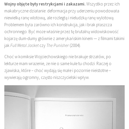
Wojny objęte były restrykcjami i zakazami.
Wszystko przez ich
makabryczne działanie: deformacja przy uderzeniu powodowała
niewielką ranę wlotową, ale rozległą i nieludzką ranę wylotową.
Problemem była zarówno ich konstrukcja, jak i brak płaszcza
ochronnego. Być może właśnie przez tę brutalną widowiskowość
kojarzę dum-dumy głównie z amerykańskim kinem — z filmami takimi
jak
Full Metal Jacket
czy
The Punisher
(2004).
Choć w komiksie Wojciechowskiego nie brakuje strzałów, po
lekturze mam wrażenie, że nie o same kule tu chodzi. Raczej o
zjawiska, które – choć wydają się małe i pozornie nieistotne –
wywierają ogromny, często niszczycielski wpływ.