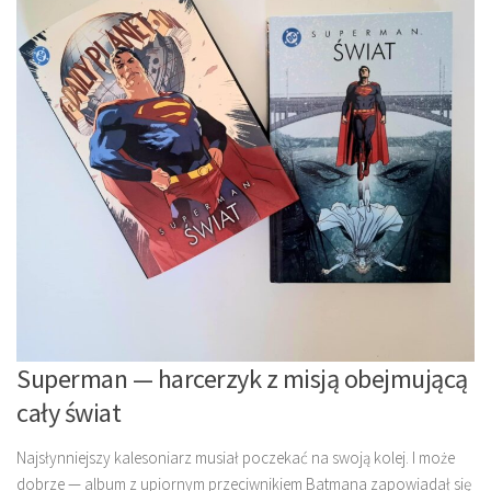
Superman — harcerzyk z misją obejmującą
cały świat
Najsłynniejszy kalesoniarz musiał poczekać na swoją kolej. I może
dobrze — album z upiornym przeciwnikiem Batmana zapowiadał się