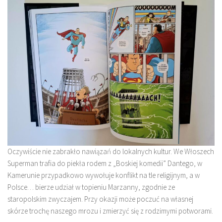
Oczywiście nie zabrakło nawiązań do lokalnych kultur. We Włoszech
Superman trafia do piekła rodem z „Boskiej komedii” Dantego, w
Kamerunie przypadkowo wywołuje konflikt na tle religijnym, a w
Polsce… bierze udział w topieniu Marzanny, zgodnie ze
staropolskim zwyczajem. Przy okazji może poczuć na własnej
skórze trochę naszego mrozu i zmierzyć się z rodzimymi potworami.