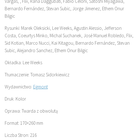
Vargas, , Flix, Rana Daggubati, Fabio Celoni, Satoshi Miyagawa,
Bernardo Fernández, Stevan Subic, Jorge Jimenez, Ethem Onur
Bilgic
Rysunki: Marek Oleksicki, Lee Weeks, Agustin Alessio, Jefferson
Costa, Coeurtys Minko, Michal Suchanek, José Manuel Robledo, Flix,
Sid Kotian, Marco Nucci, Kai Kitagou, Bernardo Fernández, Stevan
Subic, Alejandro Sanchez, Ethem Onur Bilgic
Okładka: Lee Weeks
Tłumaczenie: Tomasz Sidorkiewicz
Wydawnictwo:
Egmont
Druk: Kolor
Oprawa: Twarda z obwolutą
Format: 170×260 mm
Liczba Stron: 216