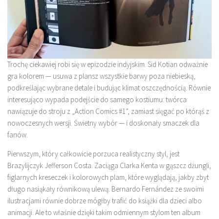
Trochę ciekawiej robi się w epizodzie indyjskim. Sid Kotian odważnie
gra kolorem — usuwa z plansz wszystkie barwy poza niebieską,
podkreślając wybrane detale i budując klimat oszczędnością. Równie
interesująco wypada podejście do samego kostiumu: twórca
nawiązuje do stroju z „Action Comics #1”, zamiast sięgać po którąś z
nowoczesnych wersji. Świetny wybór — i doskonały smaczek dla
fanów.
Pierwszym, który całkowicie porzuca realistyczny styl, jest
Brazylijczyk Jefferson Costa. Zaciąga Clarka Kenta w gąszcz dżungli,
figlarnych kreseczek i kolorowych plam, które wyglądają, jakby zbyt
długo nasiąkały równikową ulewą. Bernardo Fernández ze swoimi
ilustracjami równie dobrze mógłby trafić do książki dla dzieci albo
animacji. Ale to właśnie dzięki takim odmiennym stylom ten album