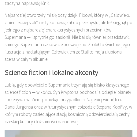
zaczyna naprawdę lśnić.
Najbardziej otworzyły mi się oczy dzięki Flixowi, który w „Człowieku
z niemieckiej stali” nie tylko nawiązał do przemysłu, ale też sięgnął po
jednego z najbardziej charakterystycznych przeciwników
Supermana — i sprytnie go zasłonił. Nie bał się również przedstawić
samego Supermana całkowicie po swojemu. Zrobił to świetnie: jego
ilustracja z nadlatującym Człowiekiem ze Stali to moja ulubiona
scena w całym albumie.
Science fiction i lokalne akcenty
Lubię, gdy opowieści o Supermanie trzymają się blisko klasycznego
science fiction — w końcu Syn Kryptona pochodzi z odległej planety
i przebywa na Ziemi poniekąd przypadkiem. Najlepiej widać to u
Dana Jurgensa oraz w futurystycznym epizodzie Stepana Kopřivy, w
którym roboty zasiedlające stację kosmiczną odzwierciedlają cechy
czeskiej kultury i tożsamości narodowej.