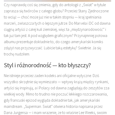
Czy naprawdę coś się zmienia, gdy do antologii z „Świat” w tytule
zaprasza się twórców z całego globu? Przecież Stany Zjednoczone
to wciąż — choć może już nie w takim stopniu — kraj spełniania
marzeń, zwłaszcza tych o lepszym jutrze. Do Marvela i DC od dawna
ciągną artyści z całej kuli ziemskiej, więc ta „międzynarodowość” i
tak już tam jest. A pod względem graficznym? Przynajmniej połowa
albumu prezentuje dokładnie to, do czego amerykański komiks
zdążył nas przyzwyczaić. Lubicie taką estetykę? Świetnie. Ja się
trochę nudziłem.
Styl i różnorodność — kto błyszczy?
Nie istnieje przecież żaden kodeks ani oficjalne wytyczne. Dziś
wszystko skrzętnie się wymieszało — wpływy krążą między rynkami,
artyści się inspirują, a i Polacy od dawna zaglądają do zeszytów zza
wielkiej wody. Mimo to trudno nie poczuć lekkiego rozczarowania,
gdy francuski epizod wygląda dokładnie tak, jak amerykański
mainstream. „Superman. Świat” otwiera historia napisana przez
Dana Jurgensa — i mam wrażenie, że to właśnie Lee Weeks, swoim