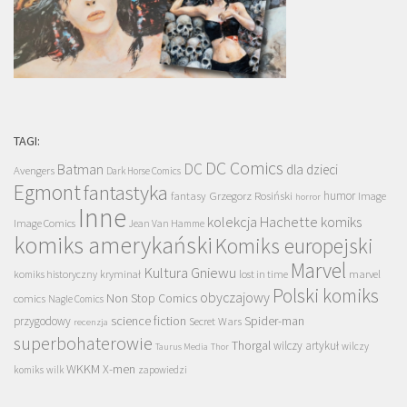
TAGI:
DC Comics
DC
Batman
dla dzieci
Avengers
Dark Horse Comics
Egmont
fantastyka
Grzegorz Rosiński
humor
fantasy
Image
horror
Inne
kolekcja Hachette
komiks
Image Comics
Jean Van Hamme
komiks amerykański
Komiks europejski
Marvel
Kultura Gniewu
komiks historyczny
kryminał
lost in time
marvel
Polski komiks
obyczajowy
Non Stop Comics
comics
Nagle Comics
science fiction
Spider-man
przygodowy
Secret Wars
recenzja
superbohaterowie
Thorgal
wilczy artykuł
wilczy
Taurus Media
Thor
WKKM
X-men
komiks
wilk
zapowiedzi