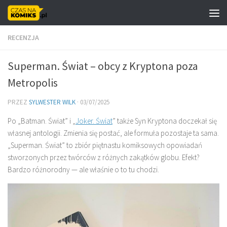
Skip to content
RECENZJA
Superman. Świat – obcy z Kryptona poza
Metropolis
PRZEZ
SYLWESTER WILK
·
03/07/2025
Po „Batman. Świat” i „
Joker. Świat
” także Syn Kryptona doczekał się
własnej antologii. Zmienia się postać, ale formuła pozostaje ta sama.
„Superman. Świat” to zbiór piętnastu komiksowych opowiadań
stworzonych przez twórców z różnych zakątków globu. Efekt?
Bardzo różnorodny — ale właśnie o to tu chodzi.