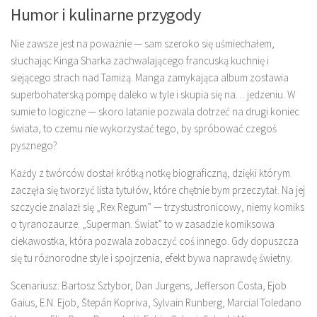
Humor i kulinarne przygody
Nie zawsze jest na poważnie — sam szeroko się uśmiechałem,
słuchając Kinga Sharka zachwalającego francuską kuchnię i
siejącego strach nad Tamizą. Manga zamykająca album zostawia
superbohaterską pompę daleko w tyle i skupia się na… jedzeniu. W
sumie to logiczne — skoro latanie pozwala dotrzeć na drugi koniec
świata, to czemu nie wykorzystać tego, by spróbować czegoś
pysznego?
Każdy z twórców dostał krótką notkę biograficzną, dzięki którym
zaczęła się tworzyć lista tytułów, które chętnie bym przeczytał. Na jej
szczycie znalazł się „Rex Regum” — trzystustronicowy, niemy komiks
o tyranozaurze. „Superman. Świat” to w zasadzie komiksowa
ciekawostka, która pozwala zobaczyć coś innego. Gdy dopuszcza
się tu różnorodne style i spojrzenia, efekt bywa naprawdę świetny.
Scenariusz: Bartosz Sztybor, Dan Jurgens, Jefferson Costa, Ejob
Gaius, E.N. Ejob, Štepán Kopriva, Sylvain Runberg, Marcial Toledano