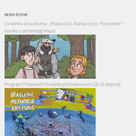
NEWS ROOM
Za darmo do pobrania: „Prapuszcza. Barbarzyńcy i Rzymianie” –
komiks o archeologii Mazur
Program VI Kieleckich Prezentacji Komiksowych (28-29 sierpnia)