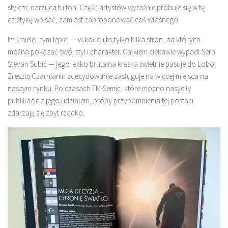
stylem, narzuca tu ton. Część artystów wyraźnie próbuje się w tę
estetykę wpisać, zamiast zaproponować coś własnego.
Im śmielej, tym lepiej — w końcu to tylko kilka stron, na których
można pokazać swój styl i charakter. Całkiem ciekawie wypadł Serb
Stevan Subić — jego lekko brutalna kreska świetnie pasuje do Lobo.
Zresztą Czarnianin zdecydowanie zasługuje na więcej miejsca na
naszym rynku. Po czasach TM-Semic, które mocno nasyciły
publikacje z jego udziałem, próby przypomnienia tej postaci
zdarzają się zbyt rzadko.