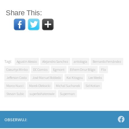
Share This:
Tagi:
Agustin Alessio
Alejandro Sanchez
antologia
Bernardo Fernández
Coeurtys Minko
DC Comics
Egmont
Ethem Onur Bilgic
Flix
Jefferson Costa
José Manuel Robledo
Kai Kitagou
Lee Weeks
Marco Nucci
Marek Oleksicki
Michal Suchanek
Sid Kotian
Stevan Subic
superbohaterowie
Superman
OBSERWUJ: