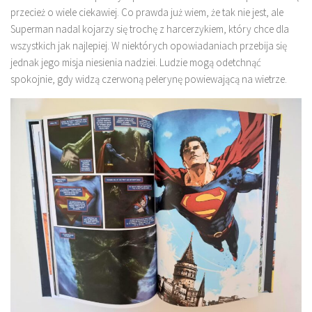
przecież o wiele ciekawiej. Co prawda już wiem, że tak nie jest, ale
Superman nadal kojarzy się trochę z harcerzykiem, który chce dla
wszystkich jak najlepiej. W niektórych opowiadaniach przebija się
jednak jego misja niesienia nadziei. Ludzie mogą odetchnąć
spokojnie, gdy widzą czerwoną pelerynę powiewającą na wietrze.