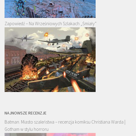
Zapowiedź – Na Wrześniowych Szlakach „Śmiały”
NAJNOWSZE RECENZJE
Batman. Miasto szaleństwa – recenzja komiksu Christiana Warda |
Gotham w stylu horroru