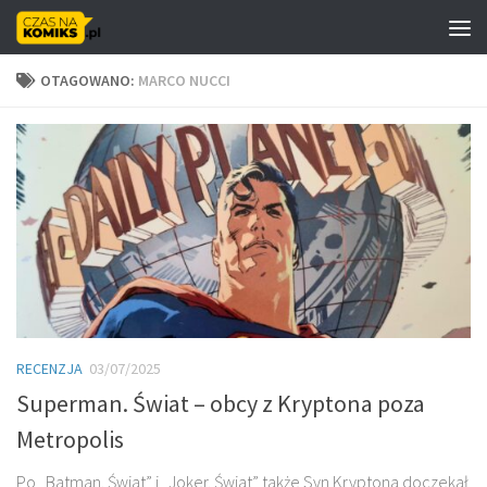
Skip to content
OTAGOWANO:
MARCO NUCCI
RECENZJA
03/07/2025
Superman. Świat – obcy z Kryptona poza
Metropolis
Po „Batman. Świat” i „Joker. Świat” także Syn Kryptona doczekał