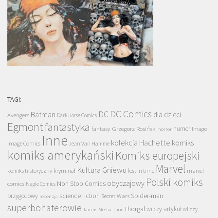
TAGI:
DC Comics
DC
Batman
dla dzieci
Avengers
Dark Horse Comics
Egmont
fantastyka
Grzegorz Rosiński
humor
fantasy
Image
horror
Inne
kolekcja Hachette
komiks
Image Comics
Jean Van Hamme
komiks amerykański
Komiks europejski
Marvel
Kultura Gniewu
komiks historyczny
kryminał
lost in time
marvel
Polski komiks
obyczajowy
Non Stop Comics
comics
Nagle Comics
science fiction
Spider-man
przygodowy
Secret Wars
recenzja
superbohaterowie
Thorgal
wilczy artykuł
wilczy
Taurus Media
Thor