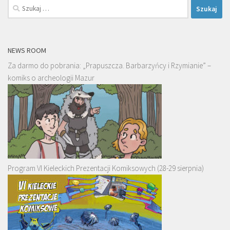
Szukaj:
NEWS ROOM
Za darmo do pobrania: „Prapuszcza. Barbarzyńcy i Rzymianie” –
komiks o archeologii Mazur
Program VI Kieleckich Prezentacji Komiksowych (28-29 sierpnia)