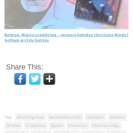
Batman. Miasto szaleństwa – recenzja komiksu Christiana Warda |
Gotham w stylu horroru
Share This:
Tagi:
Alvaro Fong Varela
Bertrand Mbozo'o Zeh
David Rubín
DC Comics
DC Polska
Dr. Ejob Gaius
Egmont
Enrico Brizzi
Ethem Onur Bilgiç