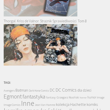
Thorgal. Kriss de Valnor. Strażnik Sprawiedliwości. Tom 8
TAGI:
DC Comics
DC
Batman
dla dzieci
Avengers
Dark Horse Comics
Egmont
fantastyka
Grzegorz Rosiński
humor
fantasy
Image
horror
Inne
kolekcja Hachette
komiks
Image Comics
Jean Van Hamme