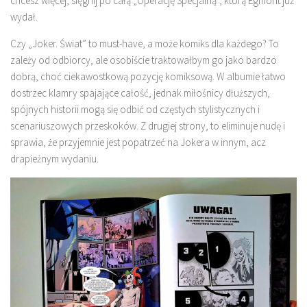
chcesz więcej, sięgnij po całą „Operację Specjalną”, którą Egmont już
wydał.
Czy „Joker. Świat” to must-have, a może komiks dla każdego? To
zależy od odbiorcy, ale osobiście traktowałbym go jako bardzo
dobrą, choć ciekawostkową pozycję komiksową. W albumie łatwo
dostrzec klamry spajające całość, jednak miłośnicy dłuższych,
spójnych historii mogą się odbić od częstych stylistycznych i
scenariuszowych przeskoków. Z drugiej strony, to eliminuje nudę i
sprawia, że przyjemnie jest popatrzeć na Jokera w innym, acz
drapieżnym wydaniu.