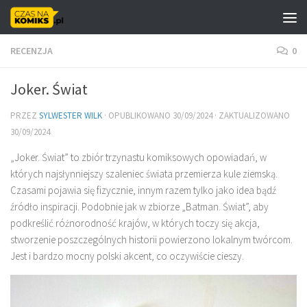
Skip to content
RECENZJA
0
Joker. Świat
PRZEZ
SYLWESTER WILK
· OPUBLIKOWANO
30/09/2024
· ZAKTUALIZOWANO
30/09/2024
„Joker. Świat” to zbiór trzynastu komiksowych opowiadań, w
których najsłynniejszy szaleniec świata przemierza kule ziemską.
Czasami pojawia się fizycznie, innym razem tylko jako idea bądź
źródło inspiracji. Podobnie jak w zbiorze „Batman. Świat”, aby
podkreślić różnorodność krajów, w których toczy się akcja,
stworzenie poszczególnych historii powierzono lokalnym twórcom.
Jest i bardzo mocny polski akcent, co oczywiście cieszy.