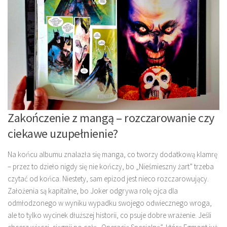
Zakończenie z mangą – rozczarowanie czy
ciekawe uzupełnienie?
Na końcu albumu znalazła się manga, co tworzy dodatkową klamrę
– przez to dzieło nigdy się nie kończy, bo „Nieśmieszny żart” trzeba
czytać od końca. Niestety, sam epizod jest nieco rozczarowujący.
Założenia są kapitalne, bo Joker odgrywa rolę ojca dla
odmłodzonego w wyniku wypadku swojego odwiecznego wroga,
ale to tylko wycinek dłuższej historii, co psuje dobre wrażenie. Jeśli