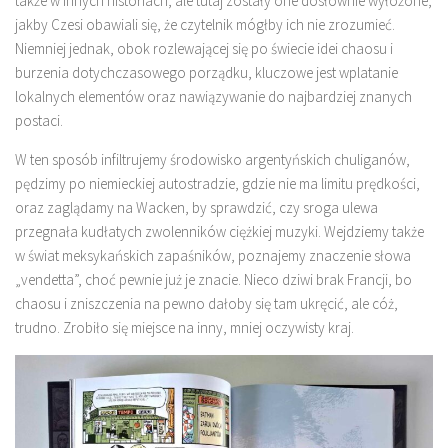
także w innych historiach, ale tutaj zostały one dosłownie wyłożone,
jakby Czesi obawiali się, że czytelnik mógłby ich nie zrozumieć.
Niemniej jednak, obok rozlewającej się po świecie idei chaosu i
burzenia dotychczasowego porządku, kluczowe jest wplatanie
lokalnych elementów oraz nawiązywanie do najbardziej znanych
postaci.
W ten sposób infiltrujemy środowisko argentyńskich chuliganów,
pędzimy po niemieckiej autostradzie, gdzie nie ma limitu prędkości,
oraz zaglądamy na Wacken, by sprawdzić, czy sroga ulewa
przegnała kudłatych zwolenników ciężkiej muzyki. Wejdziemy także
w świat meksykańskich zapaśników, poznajemy znaczenie słowa
„vendetta”, choć pewnie już je znacie. Nieco dziwi brak Francji, bo
chaosu i zniszczenia na pewno dałoby się tam ukręcić, ale cóż,
trudno. Zrobiło się miejsce na inny, mniej oczywisty kraj.