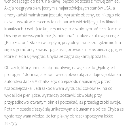
wchodzącego do baru na kawę i pączki podczas zimowej zamieci.
Akcja rozgrywa się w jednym z najmroźniejszych stanów USA, a
amerykański mainstream jest tutaj wyraźnie obecny, co nikogo nie
dziwi – wszak wiele scen w takich barach widzieliśmy już w filmach i
komiksach. Osobiście kojarzy mi się to z szalonym tańcem Doctora
Destiny w pierwszym tomie „Sandmana”, a także z kultową sceną z
„Pulp Fiction”. Błazen w ciepłym, przytulnym wnętrzu, gdzie można
się rozgrzać przy kawusi i pączusiu, prowadzi niebezpieczną grę, w
której nie da się wygrać. Chyba że zagra się kartą spoza talii.
Obrazek, który firmuje całą inicjatywę, nawiązuje do „Epilog jest
prologiem” Johnsa, ale pod twardą obwolutą znajduje się okładka
autorstwa Jacka Michalskiego do epizodu napisanego przez
Kołodziejczaka. Jeśli szkoda wam wyrzucać cokolwiek, na co
wydaliście pieniądze, wystarczy zostawić obwolutę przy
przypadkowo otwartym oknie i poczekać, aż przeciąg zrobi swoje.
Potem możecie cieszyć się unikatowym albumem na półce. Chyba że
wystarczy wam wiedza, że ten piękny obrazek spoczywa lekko
zakryty.