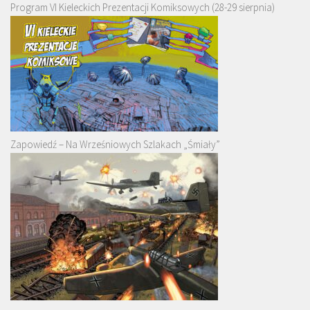
Program VI Kieleckich Prezentacji Komiksowych (28-29 sierpnia)
Zapowiedź – Na Wrześniowych Szlakach „Śmiały”