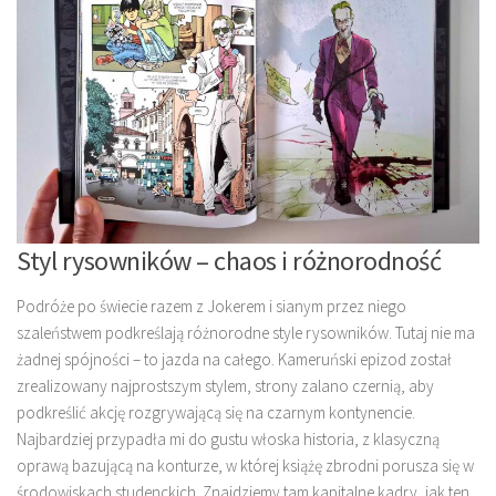
Styl rysowników – chaos i różnorodność
Podróże po świecie razem z Jokerem i sianym przez niego
szaleństwem podkreślają różnorodne style rysowników. Tutaj nie ma
żadnej spójności – to jazda na całego. Kameruński epizod został
zrealizowany najprostszym stylem, strony zalano czernią, aby
podkreślić akcję rozgrywającą się na czarnym kontynencie.
Najbardziej przypadła mi do gustu włoska historia, z klasyczną
oprawą bazującą na konturze, w której książę zbrodni porusza się w
środowiskach studenckich. Znajdziemy tam kapitalne kadry, jak ten