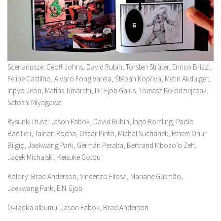
Scenariusze: Geoff Johns, David Rubín, Torsten Sträter, Enrico Brizzi,
Felipe Castilho, Alvaro Fong Varela, Štěpán Kopřiva, Metin Akdülger,
Inpyo Jeon, Matías Timarchi, Dr. Ejob Gaius, Tomasz Kołodziejczak,
Satoshi Miyagawa
Rysunki i tusz: Jason Fabok, David Rubín, Ingo Römling, Paolo
Bacilieri, Tainan Rocha, Oscar Pinto, Michal Suchánek, Ethem Onur
Bilgiç, Jaekwang Park, Germán Peralta, Bertrand Mbozo’o Zeh,
Jacek Michalski, Keisuke Gotou
Kolory: Brad Anderson, Vincenzo Filosa, Mariane Gusmão,
Jaekwang Park, E.N. Ejob
Okładka albumu: Jason Fabok, Brad Anderson