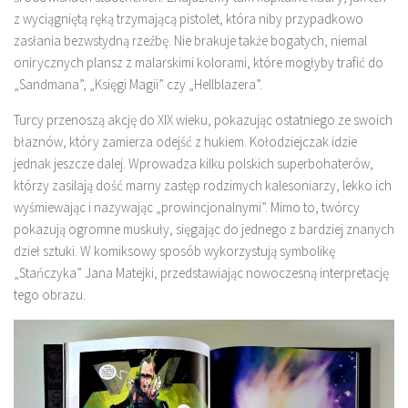
z wyciągniętą ręką trzymającą pistolet, która niby przypadkowo
zasłania bezwstydną rzeźbę. Nie brakuje także bogatych, niemal
onirycznych plansz z malarskimi kolorami, które mogłyby trafić do
„Sandmana”, „Księgi Magii” czy „Hellblazera”.
Turcy przenoszą akcję do XIX wieku, pokazując ostatniego ze swoich
błaznów, który zamierza odejść z hukiem. Kołodziejczak idzie
jednak jeszcze dalej. Wprowadza kilku polskich superbohaterów,
którzy zasilają dość marny zastęp rodzimych kalesoniarzy, lekko ich
wyśmiewając i nazywając „prowincjonalnymi”. Mimo to, twórcy
pokazują ogromne muskuły, sięgając do jednego z bardziej znanych
dzieł sztuki. W komiksowy sposób wykorzystują symbolikę
„Stańczyka” Jana Matejki, przedstawiając nowoczesną interpretację
tego obrazu.