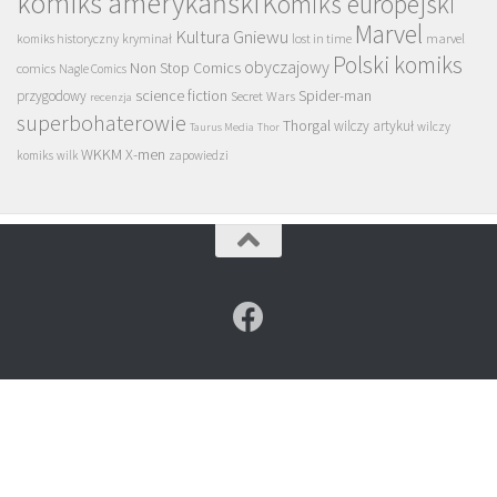
komiks amerykański
Komiks europejski
Marvel
Kultura Gniewu
komiks historyczny
kryminał
lost in time
marvel
Polski komiks
obyczajowy
Non Stop Comics
comics
Nagle Comics
science fiction
Spider-man
przygodowy
Secret Wars
recenzja
superbohaterowie
Thorgal
wilczy artykuł
wilczy
Taurus Media
Thor
WKKM
X-men
komiks
wilk
zapowiedzi