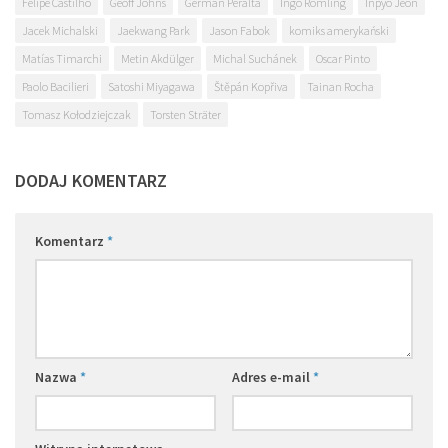
Felipe Castilho
Geoff Johns
Germán Peralta
Ingo Römling
Inpyo Jeon
Jacek Michalski
Jaekwang Park
Jason Fabok
komiks amerykański
Matías Timarchi
Metin Akdülger
Michal Suchánek
Oscar Pinto
Paolo Bacilieri
Satoshi Miyagawa
Štěpán Kopřiva
Tainan Rocha
Tomasz Kołodziejczak
Torsten Sträter
DODAJ KOMENTARZ
Komentarz
*
Nazwa
*
Adres e-mail
*