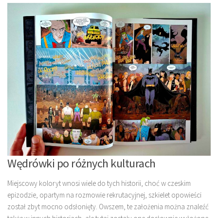
Wędrówki po różnych kulturach
Miejscowy koloryt wnosi wiele do tych historii, choć w czeskim
epizodzie, opartym na rozmowie rekrutacyjnej, szkielet opowieści
został zbyt mocno odsłonięty. Owszem, te założenia można znaleźć