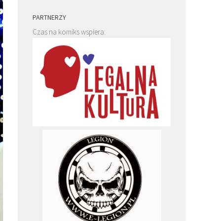
PARTNERZY
Czas na komiks wspiera: