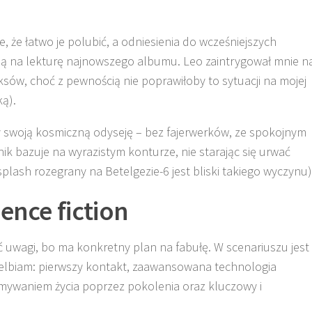
ie, że łatwo je polubić, a odniesienia do wcześniejszych
ają na lekturę najnowszego albumu. Leo zaintrygował mnie n
ksów, choć z pewnością nie poprawiłoby to sytuacji na mojej
ą).
zy swoją kosmiczną odyseję – bez fajerwerków, ze spokojnym
k bazuje na wyrazistym konturze, nie starając się urwać
plash rozegrany na Betelgezie-6 jest bliski takiego wyczynu)
ence fiction
ć uwagi, bo ma konkretny plan na fabułę. W scenariuszu jest
ielbiam: pierwszy kontakt, zaawansowana technologia
mywaniem życia poprzez pokolenia oraz kluczowy i