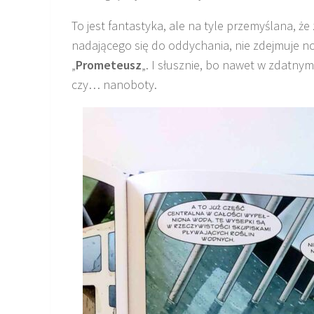
To jest fantastyka, ale na tyle przemyślana, że
nadającego się do oddychania, nie zdejmuje no
„
Prometeusz
„. I słusznie, bo nawet w zdatny
czy… nanoboty.