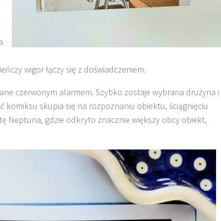
a
ieńczy wigor łączy się z doświadczeniem.
wane czerwonym alarmem. Szybko zostaje wybrana drużyna i
ęść komiksu skupia się na rozpoznaniu obiektu, ściągnięciu
itę Neptuna, gdzie odkryto znacznie większy obcy obiekt,