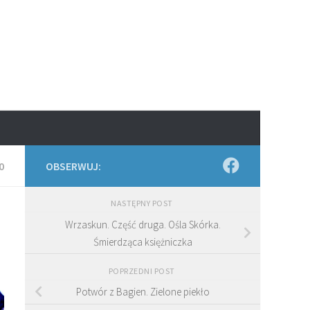
0
OBSERWUJ:
NASTĘPNY POST
Wrzaskun. Część druga. Ośla Skórka.
Śmierdząca księżniczka
POPRZEDNI POST
Potwór z Bagien. Zielone piekło