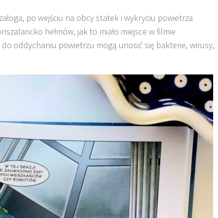
 załoga, po wejściu na obcy statek i wykryciu powietrza
nszalancko hełmów, jak to miało miejsce w filmie
m do oddychaniu powietrzu mogą unosić się bakterie, wirusy,