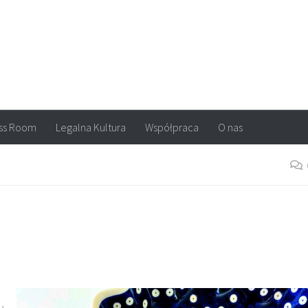
arvel, DC Comics, Image, newsy, konkursy. Wszystko o komiksach
ss Room
Legalna Kultura
Współpraca
O nas