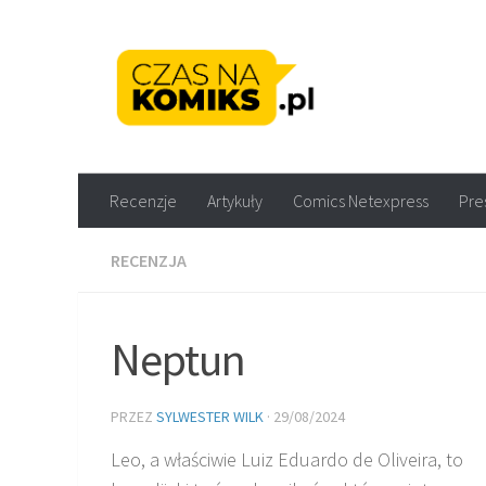
Skip to content
Recenzje komiksów M
Recenzje
Artykuły
Comics Netexpress
Pre
RECENZJA
Neptun
PRZEZ
SYLWESTER WILK
·
29/08/2024
Leo, a właściwie Luiz Eduardo de Oliveira, to