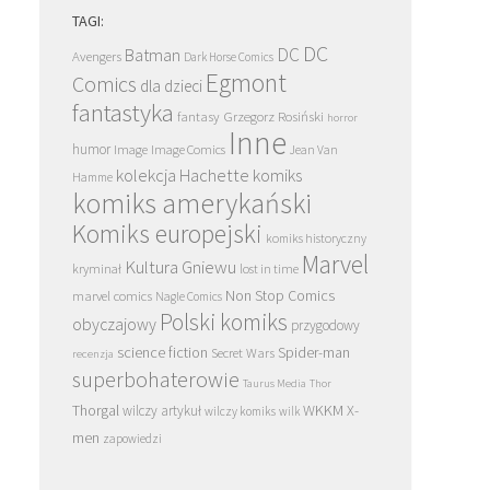
TAGI:
DC
DC
Batman
Avengers
Dark Horse Comics
Egmont
Comics
dla dzieci
fantastyka
Grzegorz Rosiński
fantasy
horror
Inne
humor
Image
Image Comics
Jean Van
kolekcja Hachette
komiks
Hamme
komiks amerykański
Komiks europejski
komiks historyczny
Marvel
Kultura Gniewu
kryminał
lost in time
Non Stop Comics
marvel comics
Nagle Comics
Polski komiks
obyczajowy
przygodowy
science fiction
Spider-man
Secret Wars
recenzja
superbohaterowie
Taurus Media
Thor
Thorgal
WKKM
X-
wilczy artykuł
wilczy komiks
wilk
men
zapowiedzi