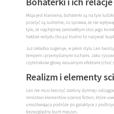
Bohaterki i ich relacje
Misja jest klarowna, bohaterki są na tyle ludzk
przeżyć są subtelne, co sprawia, że nie wpływ
tyle, że najchętniej zamówiłbym stos jego komi
hałdzie wstydu (bo już trudno to nazywać kupk
Już okładka sugeruje, w jakim stylu Leo twor
tempem i przemyślanymi ruchami. Jako rysowni
czytelnikowi głowy wizualnymi efektami (choć s
Realizm i elementy sci
Leo nie musi tworzyć zasłony dymnej i odciąga
mnóstwo elementów science fiction, które uw
umożliwiająca podróże po galaktyce z podtrzy
bezwzględny bunt maszyn.