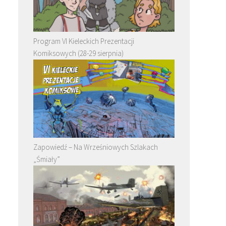
Program VI Kieleckich Prezentacji
Komiksowych (28-29 sierpnia)
Zapowiedź – Na Wrześniowych Szlakach
„Śmiały”