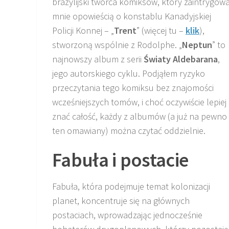
brazylijski twórca komiksów, który zaintrygowa
mnie opowieścią o konstablu Kanadyjskiej
Policji Konnej – „
Trent
” (więcej tu –
klik
),
stworzoną wspólnie z Rodolphe. „
Neptun
” to
najnowszy album z serii
Światy Aldebarana
,
jego autorskiego cyklu. Podjąłem ryzyko
przeczytania tego komiksu bez znajomości
wcześniejszych tomów, i choć oczywiście lepiej
znać całość, każdy z albumów (a już na pewno
ten omawiany) można czytać oddzielnie.
Fabuła i postacie
Fabuła, która podejmuje temat kolonizacji
planet, koncentruje się na głównych
postaciach, wprowadzając jednocześnie