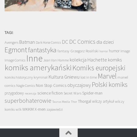
TAGI:
DC Comics
DC
Batman
dla dzieci
Avengers
Dark Horse Comics
Egmont
fantastyka
Grzegorz Rosiński
humor
fantasy
Image
horror
Inne
kolekcja Hachette
komiks
Image Comics
Jean Van Hamme
komiks amerykański
Komiks europejski
Marvel
Kultura Gniewu
komiks historyczny
kryminał
lost in time
marvel
Polski komiks
obyczajowy
Non Stop Comics
comics
Nagle Comics
science fiction
Spider-man
przygodowy
Secret Wars
recenzja
superbohaterowie
Thorgal
wilczy artykuł
wilczy
Taurus Media
Thor
WKKM
X-men
komiks
wilk
zapowiedzi