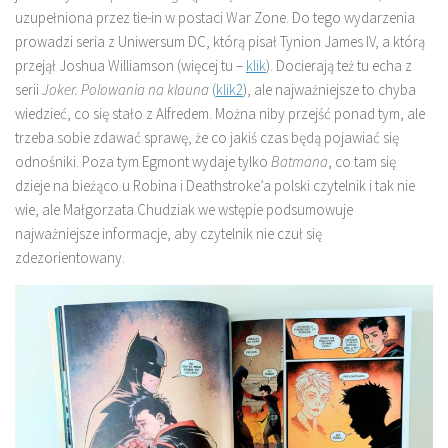
uzupełniona przez tie-in w postaci War Zone. Do tego wydarzenia
prowadzi seria z Uniwersum DC, którą pisał Tynion James IV, a którą
przejął Joshua Williamson (więcej tu –
klik
). Docierają też tu echa z
serii
Joker. Polowania na klauna
(
klik2
), ale najważniejsze to chyba
wiedzieć, co się stało z Alfredem. Można niby przejść ponad tym, ale
trzeba sobie zdawać sprawę, że co jakiś czas będą pojawiać się
odnośniki. Poza tym Egmont wydaje tylko
Batmana
, co tam się
dzieje na bieżąco u Robina i Deathstroke’a polski czytelnik i tak nie
wie, ale Małgorzata Chudziak we wstępie podsumowuje
najważniejsze informacje, aby czytelnik nie czuł się
zdezorientowany.