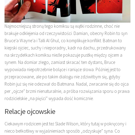
Najmocniejszą stroną tego komiksu są wątki rodzinne, choć nie
brakuje odklejenia od rzeczywistości. Damian, obecny Robin to syn
Bruce’a Wayne’a i Talli Al Ghul, co komplikuje konflikt. Batman to
kiepski ojciec, suchy i nieporadny, kadr na dachu, przedrukowany
na skrzydełkach komiksu nieźle pokazuje pustkę między ojcem a
synem. Na domiar złego, zamiast skracać ten dystans, Bruce
wypowiada niepotrzebnie bolące i raniące słowa. Później jest to
przepracowane, ale po takim dialogu nie zdziwiłbym się, gdyby
Robin już się nie odezwał do Batmana. Nadal, zwracanie się do ojca
per „ojcze” brzmi nienaturalnie, a próba rozwiązania sporu o prawa
rodzicielskie „na pięści” wypada dość komicznie.
Relacje ojcowskie
Ciekawym rodzicem jest też Slade Wilson, który tutaj w pokręcony i
nieco bełkotliwy w wyjaśnieniach sposób „odzyskuje” syna. Co