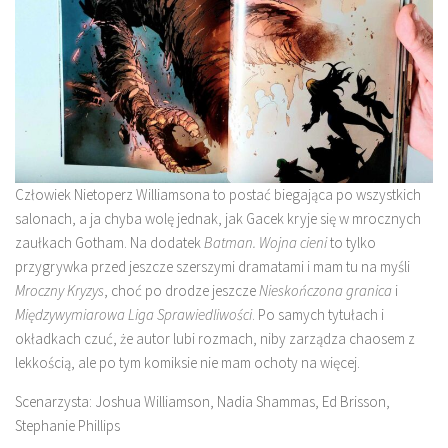
Człowiek Nietoperz Williamsona to postać biegająca po wszystkich
salonach, a ja chyba wolę jednak, jak Gacek kryje się w mrocznych
zaułkach Gotham. Na dodatek
Batman. Wojna cieni
to tylko
przygrywka przed jeszcze szerszymi dramatami i mam tu na myśli
Mroczny Kryzys
, choć po drodze jeszcze
Nieskończona granica
i
Międzywymiarowa Liga Sprawiedliwości
. Po samych tytułach i
okładkach czuć, że autor lubi rozmach, niby zarządza chaosem z
lekkością, ale po tym komiksie nie mam ochoty na więcej.
Scenarzysta: Joshua Williamson, Nadia Shammas, Ed Brisson,
Stephanie Phillips