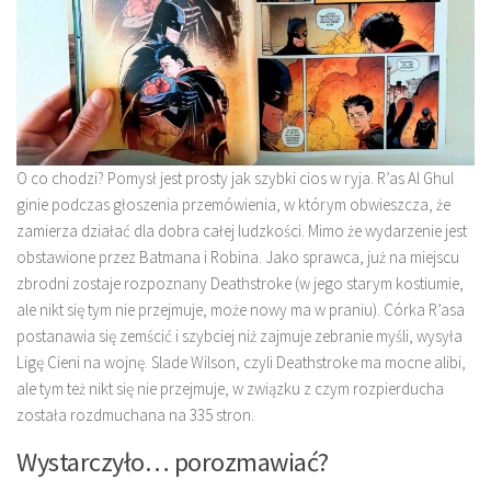
O co chodzi? Pomysł jest prosty jak szybki cios w ryja. R’as Al Ghul
ginie podczas głoszenia przemówienia, w którym obwieszcza, że
zamierza działać dla dobra całej ludzkości. Mimo że wydarzenie jest
obstawione przez Batmana i Robina. Jako sprawca, już na miejscu
zbrodni zostaje rozpoznany Deathstroke (w jego starym kostiumie,
ale nikt się tym nie przejmuje, może nowy ma w praniu). Córka R’asa
postanawia się zemścić i szybciej niż zajmuje zebranie myśli, wysyła
Ligę Cieni na wojnę. Slade Wilson, czyli Deathstroke ma mocne alibi,
ale tym też nikt się nie przejmuje, w związku z czym rozpierducha
została rozdmuchana na 335 stron.
Wystarczyło… porozmawiać?