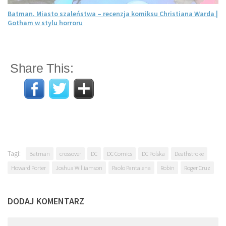
Batman. Miasto szaleństwa – recenzja komiksu Christiana Warda |
Gotham w stylu horroru
Share This:
Tagi:
Batman
crossover
DC
DC Comics
DC Polska
Deathstroke
Howard Porter
Joshua Williamson
Paolo Pantalena
Robin
Roger Cruz
DODAJ KOMENTARZ