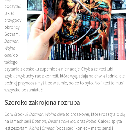
poczytać
jakieś
przygody
obrońcy
Gotham,
Batman.
Wojna
cieni
do
takiego
czytania z doskoku zupełnie się nie nadaje. Chyba że ktoś lubi
szybkie wybuchy rac z konfetti, które wyglądają na chwilę ładnie, ale
później przynoszą myśli, że w sumie, po co to było. No i ktoś to musi
wszystko pozamiatać.
Szeroko zakrojona rozruba
Co w środku?
Batman. Wojna cieni
to cross-over, które rozegrało się
na łamach serii
Batman
,
Deathstroke Inc
. oraz
Robin
. Całość spięta
jest zeszytami
Alpha
i
Omega
(początek i koniec – ma to sens) i