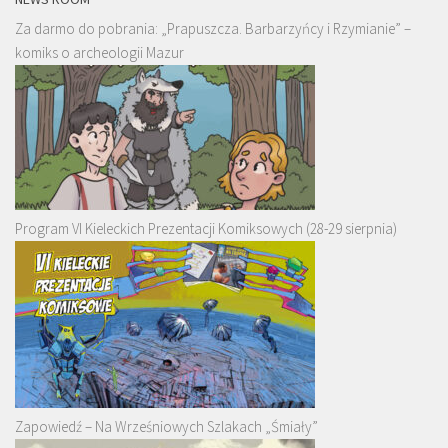
Za darmo do pobrania: „Prapuszcza. Barbarzyńcy i Rzymianie” –
komiks o archeologii Mazur
Program VI Kieleckich Prezentacji Komiksowych (28-29 sierpnia)
Zapowiedź – Na Wrześniowych Szlakach „Śmiały”