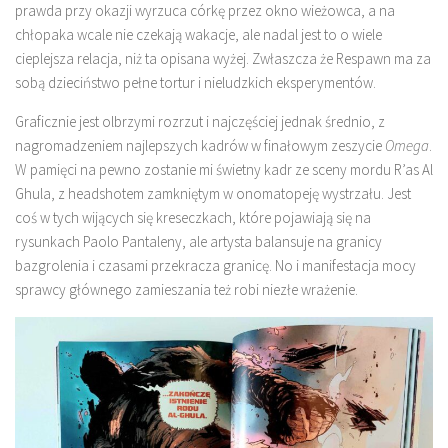
prawda przy okazji wyrzuca córkę przez okno wieżowca, a na
chłopaka wcale nie czekają wakacje, ale nadal jest to o wiele
cieplejsza relacja, niż ta opisana wyżej. Zwłaszcza że Respawn ma za
sobą dzieciństwo pełne tortur i nieludzkich eksperymentów.
Graficznie jest olbrzymi rozrzut i najczęściej jednak średnio, z
nagromadzeniem najlepszych kadrów w finałowym zeszycie
Omega
.
W pamięci na pewno zostanie mi świetny kadr ze sceny mordu R’as Al
Ghula, z headshotem zamkniętym w onomatopeję wystrzału. Jest
coś w tych wijących się kreseczkach, które pojawiają się na
rysunkach Paolo Pantaleny, ale artysta balansuje na granicy
bazgrolenia i czasami przekracza granicę. No i manifestacja mocy
sprawcy głównego zamieszania też robi niezłe wrażenie.