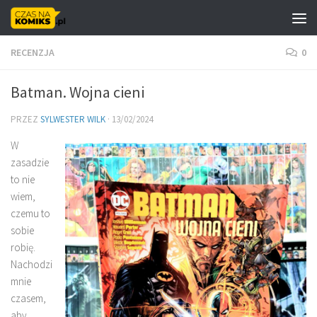
Skip to content
RECENZJA
0
Batman. Wojna cieni
PRZEZ
SYLWESTER WILK
·
13/02/2024
W
zasadzie
to nie
wiem,
czemu to
sobie
robię.
Nachodzi
mnie
czasem,
aby