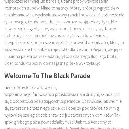
współczesne i mniej lub bardziej udane próby wskrzeszania
różnorakich trupów. Mimo to są tacy, którzy próbują wgryźć się w
ten niesamowicie wyeksploatowany rynek i powiedzieć coś może nie
tyle nowego, ile ubarwić istniejące obrazy swoją kolorystyką. Nie
zawsze są to egzotyczne, wyszukane barwy, niekiedy wystarczy
trafne użycie czerni i bieli, by zaskoczyć i zaciekawić widza.
Przypatrzcie się, bo na scenę wjeżdża korowód osobistości, których
wizażysta ukochał sobie stroje z okładki Sierżanta Pieprza, ale jego
ulubiona paleta barw składa się tylko z czarnego (lub jego braku).
Lider konduktu pstrzy do nas jasne piórka wykrzykując
Welcome To The Black Parade
Gerard Way to prawdziwe imię
wspomnianego farbowańca przedstawia nam drużynę składającą
się z osobistości posiadających supermoce. Oczywiście, jak weźmie
się stworzone przez niego szkiełko i obejrzy pod Słońce, to w mig
wyłowi się szereg podobieństw do już stworzonych komiksów. Tak
spod grubego palca powiedziałbym, że Umbrella Academy to
połączenie X-Men z Ligą Niezwykłych Dżentelmenów. Jest szkoła, czy