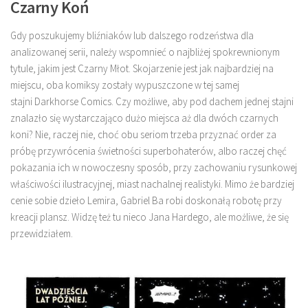
Czarny Koń
Gdy poszukujemy bliźniaków lub dalszego rodzeństwa dla
analizowanej serii, należy wspomnieć o najbliżej spokrewnionym
tytule, jakim jest Czarny Młot. Skojarzenie jest jak najbardziej na
miejscu, oba komiksy zostały wypuszczone w tej samej
stajni Darkhorse Comics. Czy możliwe, aby pod dachem jednej stajni
znalazło się wystarczająco dużo miejsca aż dla dwóch czarnych
koni? Nie, raczej nie, choć obu seriom trzeba przyznać order za
próbę przywrócenia świetności superbohaterów, albo raczej chęć
pokazania ich w nowoczesny sposób, przy zachowaniu rysunkowej
właściwości ilustracyjnej, miast nachalnej realistyki. Mimo że bardziej
cenie sobie dzieło Lemira, Gabriel Ba robi doskonałą robotę przy
kreacji plansz. Widzę też tu nieco Jana Hardego, ale możliwe, że się
przewidziałem.