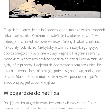
Zalążek fabularny Umbrella Academy złapał mnie za włosy i zabronił
odwracać wzroku. Centrum opowieści jest wydarzenie, w którym
jednego dnia na kuli ziemskiej w niewyjaśnionych okolicznościach
43 kobiety rodzi dzieci. Nie byłoby w tym nic niezwykłego, gdyby
poprzedniego dnia były one w ciąży. Reginald Hargreeves zwany
Monoklem, niczym łysy profesor dociera do dzieci. Przynajmniej do
tych, które przeżyły. Udaje mu się adoptować siedmioro z nich. Po
latach drużyna, chcąc nie chcąc, spotyka się na nowo, nad grobem
ojca. Każda komórka w moim ciele krzyczy z podniecenia, jakże
emocjonujący jest to punkt wyjścia!
W pogardzie do netflixa
Dalej (niestety) im głębiej w las, tym coraz większy chaos. Przez
chwilę zastanawiałem się nad zaistniałym stanem rzeczy.