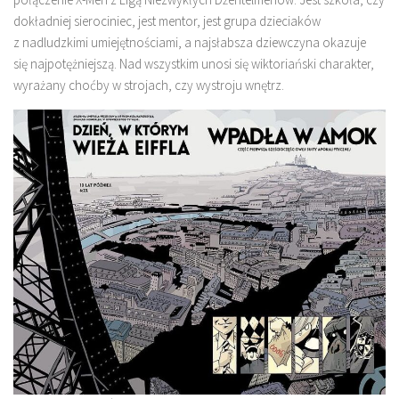
dokładniej sierociniec, jest mentor, jest grupa dzieciaków
z nadludzkimi umiejętnościami, a najsłabsza dziewczyna okazuje
się najpotężniejszą. Nad wszystkim unosi się wiktoriański charakter,
wyrażany choćby w strojach, czy wystroju wnętrz.