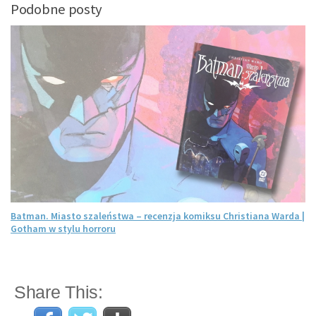
Podobne posty
Batman. Miasto szaleństwa – recenzja komiksu Christiana Warda |
Gotham w stylu horroru
Share This: