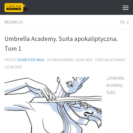
Skip to content
RECENZJA
2
Umbrella Academy. Suita apokaliptyczna.
Tom 1
PRZEZ
SYLWESTER WILK
· OPUBLIKOWANO
14/06/2019
· ZAKTUALIZOWANO
13/06/2025
„Umbrella
Academy.
Suita