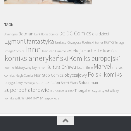
TAGI:
DC Comics
DC
Batman
dla dzieci
Avengers
Dark Horse Comics
Egmont
fantastyka
Grzegorz Rosiński
humor
fantasy
Image
horror
Inne
kolekcja Hachette
komiks
Image Comics
Jean Van Hamme
komiks amerykański
Komiks europejski
Marvel
Kultura Gniewu
komiks historyczny
kryminał
lost in time
marvel
Polski komiks
obyczajowy
Non Stop Comics
comics
Nagle Comics
science fiction
Spider-man
przygodowy
Secret Wars
recenzja
superbohaterowie
Thorgal
wilczy artykuł
wilczy
Taurus Media
Thor
WKKM
X-men
komiks
wilk
zapowiedzi