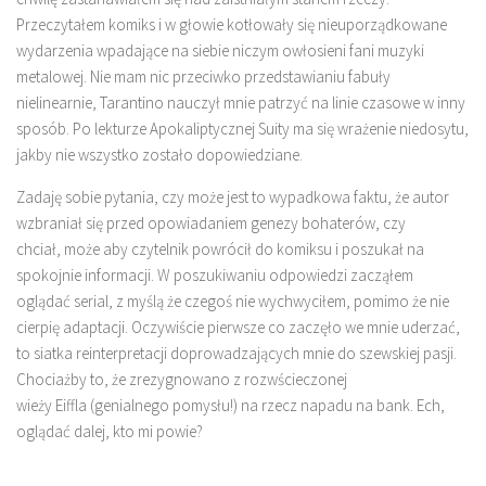
Przeczytałem komiks i w głowie kotłowały się nieuporządkowane
wydarzenia wpadające na siebie niczym owłosieni fani muzyki
metalowej. Nie mam nic przeciwko przedstawianiu fabuły
nielinearnie, Tarantino nauczył mnie patrzyć na linie czasowe w inny
sposób. Po lekturze Apokaliptycznej Suity ma się wrażenie niedosytu,
jakby nie wszystko zostało dopowiedziane.
Zadaję sobie pytania, czy może jest to wypadkowa faktu, że autor
wzbraniał się przed opowiadaniem genezy bohaterów, czy
chciał, może aby czytelnik powrócił do komiksu i poszukał na
spokojnie informacji. W poszukiwaniu odpowiedzi zacząłem
oglądać serial, z myślą że czegoś nie wychwyciłem, pomimo że nie
cierpię adaptacji. Oczywiście pierwsze co zaczęło we mnie uderzać,
to siatka reinterpretacji doprowadzających mnie do szewskiej pasji.
Chociażby to, że zrezygnowano z rozwścieczonej
wieży Eiffla (genialnego pomysłu!) na rzecz napadu na bank. Ech,
oglądać dalej, kto mi powie?