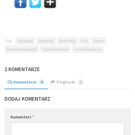
Tagi:
fantastyka
Gabriel Bá
Gerard Way
Inne
kboom
komiks amerykański
superbohaterowie
umbrella academy
2 KOMENTARZE
Komentarze
0
Pingbacki
2
DODAJ KOMENTARZ
Komentarz
*