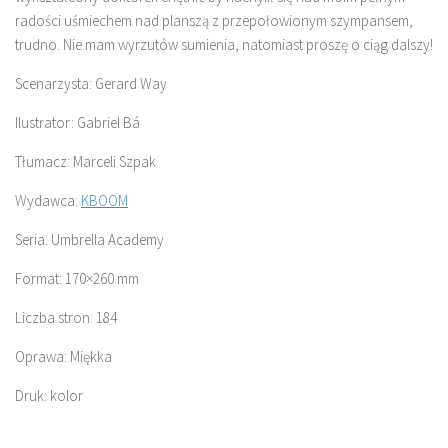
radości uśmiechem nad planszą z przepołowionym szympansem,
trudno. Nie mam wyrzutów sumienia, natomiast proszę o ciąg dalszy!
Scenarzysta: Gerard Way
Ilustrator: Gabriel Bá
Tłumacz: Marceli Szpak
Wydawca:
KBOOM
Seria: Umbrella Academy
Format: 170×260 mm
Liczba stron: 184
Oprawa: Miękka
Druk: kolor