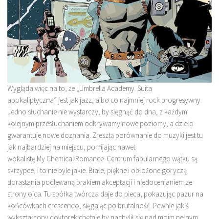
Wygląda więc na to, że „Umbrella Academy. Suita
apokaliptyczna” jest jak jazz, albo co najmniej rock progresywny.
Jedno słuchanie nie wystarczy, by sięgnąć do dna, z każdym
kolejnym przesłuchaniem odkrywamy nowe poziomy, a dzieło
gwarantuje nowe doznania. Zresztą porównanie do muzyki jest tu
jak najbardziej na miejscu, pomijając nawet
wokalistę My Chemical Romance. Centrum fabularnego wątku są
skrzypce, i to nie byle jakie. Białe, piękne i obłożone goryczą
dorastania podlewaną brakiem akceptacji i niedocenianiem ze
strony ojca. Tu spółka twórcza daje do pieca, pokazując pazur na
końcówkach crescendo, sięgając po brutalność. Pewnie jakiś
wykształcony doktorek chętnie by nachylił się nad moim pełnym