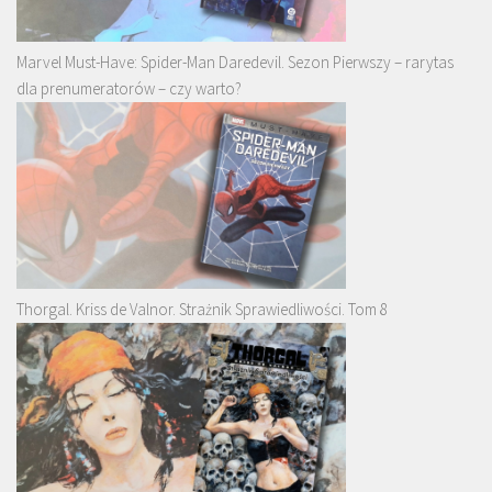
Marvel Must-Have: Spider-Man Daredevil. Sezon Pierwszy – rarytas
dla prenumeratorów – czy warto?
Thorgal. Kriss de Valnor. Strażnik Sprawiedliwości. Tom 8