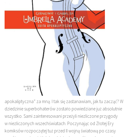
apokaliptyczna” za mną. I tak się zastanawiam, jak tu zacząć? W
dziedzinie superbohaterów zostało powiedziane już absolutnie
wszystko. Sami zainteresowani przeżyli niezliczone przygody
w niezliczonych wszechświatach. Poczynając od Złotej Ery
komiksów rozpoczętej tuż przed II wojną światową po czasy