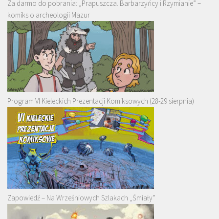
Za darmo do pobrania: „Prapuszcza. Barbarzyńcy i Rzymianie” –
komiks o archeologii Mazur
Program VI Kieleckich Prezentacji Komiksowych (28-29 sierpnia)
Zapowiedź – Na Wrześniowych Szlakach „Śmiały”