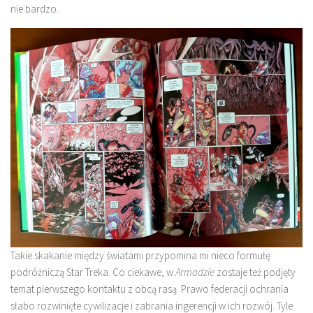
nie bardzo.
Takie skakanie między światami przypomina mi nieco formułę
podróżniczą Star Treka. Co ciekawe, w
Armadzie
zostaje też podjęty
temat pierwszego kontaktu z obcą rasą. Prawo federacji ochrania
słabo rozwinięte cywilizacje i zabrania ingerencji w ich rozwój. Tyle