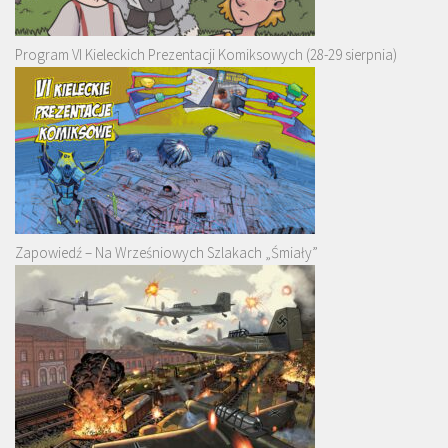
Program VI Kieleckich Prezentacji Komiksowych (28-29 sierpnia)
Zapowiedź – Na Wrześniowych Szlakach „Śmiały”