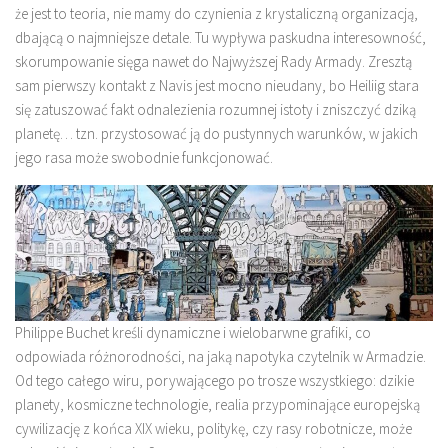
że jest to teoria, nie mamy do czynienia z krystaliczną organizacją,
dbającą o najmniejsze detale. Tu wypływa paskudna interesowność,
skorumpowanie sięga nawet do Najwyższej Rady Armady. Zresztą
sam pierwszy kontakt z Navis jest mocno nieudany, bo Heiliig stara
się zatuszować fakt odnalezienia rozumnej istoty i zniszczyć dziką
planetę… tzn. przystosować ją do pustynnych warunków, w jakich
jego rasa może swobodnie funkcjonować.
Philippe Buchet kreśli dynamiczne i wielobarwne grafiki, co
odpowiada różnorodności, na jaką napotyka czytelnik w Armadzie.
Od tego całego wiru, porywającego po trosze wszystkiego: dzikie
planety, kosmiczne technologie, realia przypominające europejską
cywilizację z końca XIX wieku, politykę, czy rasy robotnicze, może