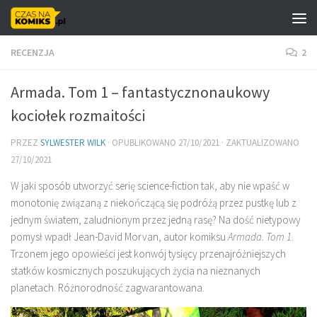
Skip to content
RECENZJA
2
Armada. Tom 1 – fantastycznonaukowy
kociołek rozmaitości
PRZEZ
SYLWESTER WILK
· OPUBLIKOWANO
27/10/2021
· ZAKTUALIZOWANO
27/10/2021
W jaki sposób utworzyć serię science-fiction tak, aby nie wpaść w
monotonię związaną z niekończącą się podróżą przez pustkę lub z
jednym światem, zaludnionym przez jedną rasę? Na dość nietypowy
pomysł wpadł Jean-David Morvan, autor komiksu
Armada. Tom 1
.
Trzonem jego opowieści jest konwój tysięcy przenajróżniejszych
statków kosmicznych poszukujących życia na nieznanych
planetach. Różnorodność zagwarantowana.