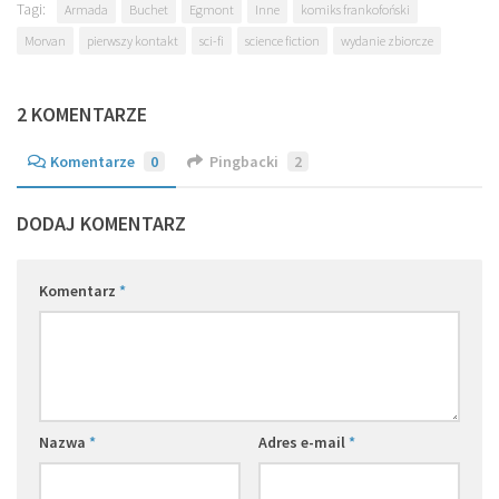
Tagi:
Armada
Buchet
Egmont
Inne
komiks frankofoński
Morvan
pierwszy kontakt
sci-fi
science fiction
wydanie zbiorcze
2 KOMENTARZE
Komentarze
0
Pingbacki
2
DODAJ KOMENTARZ
Komentarz
*
Nazwa
*
Adres e-mail
*