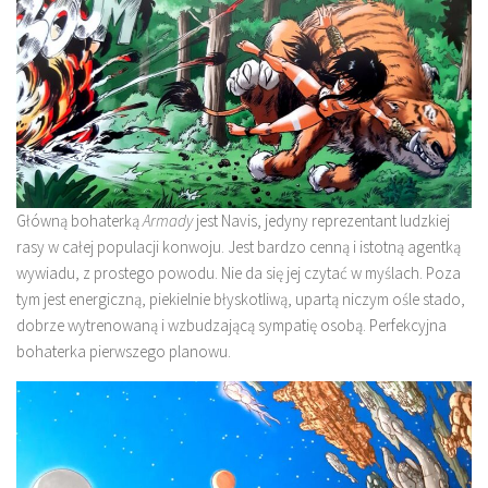
Główną bohaterką
Armady
jest Navis, jedyny reprezentant ludzkiej
rasy w całej populacji konwoju. Jest bardzo cenną i istotną agentką
wywiadu, z prostego powodu. Nie da się jej czytać w myślach. Poza
tym jest energiczną, piekielnie błyskotliwą, upartą niczym ośle stado,
dobrze wytrenowaną i wzbudzającą sympatię osobą. Perfekcyjna
bohaterka pierwszego planowu.