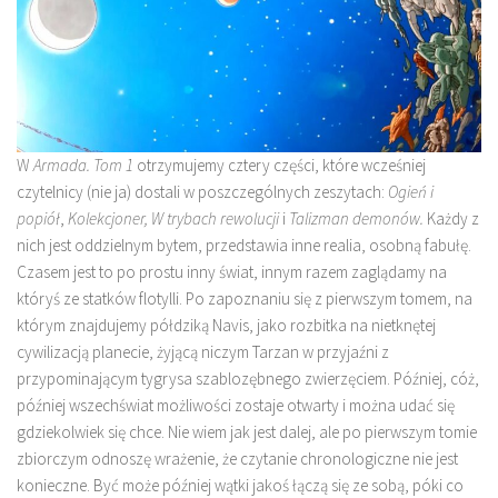
W
Armada. Tom 1
otrzymujemy cztery części, które wcześniej
czytelnicy (nie ja) dostali w poszczególnych zeszytach:
Ogień i
popiół
,
Kolekcjoner,
W trybach rewolucji
i
Talizman demonów.
Każdy z
nich jest oddzielnym bytem, przedstawia inne realia, osobną fabułę.
Czasem jest to po prostu inny świat, innym razem zaglądamy na
któryś ze statków flotylli. Po zapoznaniu się z pierwszym tomem, na
którym znajdujemy półdziką Navis, jako rozbitka na nietknętej
cywilizacją planecie, żyjącą niczym Tarzan w przyjaźni z
przypominającym tygrysa szablozębnego zwierzęciem. Później, cóż,
później wszechświat możliwości zostaje otwarty i można udać się
gdziekolwiek się chce. Nie wiem jak jest dalej, ale po pierwszym tomie
zbiorczym odnoszę wrażenie, że czytanie chronologiczne nie jest
konieczne. Być może później wątki jakoś łączą się ze sobą, póki co