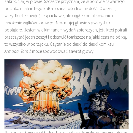
zakręcić się w głowie. Szczerze przyznam, że w połowie czwartego
odcinka miałem tego kotła rozmaitości trochę dość. Owszem,
wszystkie te zawiłości są ciekawe, ale ciągłe komplikowanie i
mnożenie wątków sprawiło, że w mojej głowie się wszystko
poplątało. Jestem wielkim fanem wydań zbiorczych, jeśli ktoś potrafi
przeczytać jeden zeszyt i odstawić tomiszcze na jakiś czas na półkę,
to wszystko w porządku. Czytanie od deski do deski komiksu
Armada. Tom 1
może spowodować zawrót głowy.
Na koniec słowo o okładce, bo zamykając komiks przypomniało mi