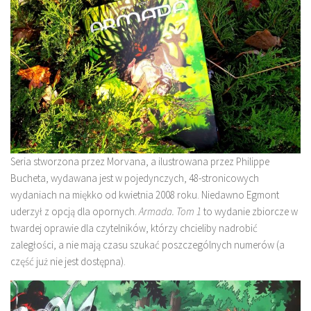
Seria stworzona przez Morvana, a ilustrowana przez Philippe
Bucheta, wydawana jest w pojedynczych, 48-stronicowych
wydaniach na miękko od kwietnia 2008 roku. Niedawno Egmont
uderzył z opcją dla opornych.
Armada. Tom 1
to wydanie zbiorcze w
twardej oprawie dla czytelników, którzy chcieliby nadrobić
zaległości, a nie mają czasu szukać poszczególnych numerów (a
część już nie jest dostępna).