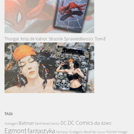
Thorgal. Kriss de Valnor. Strażnik Sprawiedliwości. Tom 8
TAGI:
DC Comics
DC
Batman
dla dzieci
Avengers
Dark Horse Comics
Egmont
fantastyka
Grzegorz Rosiński
humor
fantasy
Image
horror