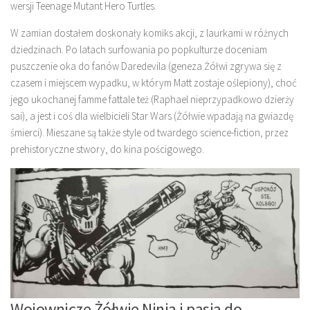
wersji Teenage Mutant Hero Turtles.
W zamian dostałem doskonały komiks akcji, z laurkami w różnych
dziedzinach. Po latach surfowania po popkulturze doceniam
puszczenie oka do fanów Daredevila (geneza Żółwi zgrywa się z
czasem i miejscem wypadku, w którym Matt zostaje oślepiony), choć
jego ukochanej famme fattale też (Raphael nieprzypadkowo dzierży
sai), a jest i coś dla wielbicieli Star Wars (Żółwie wpadają na gwiazdę
śmierci). Mieszane są także style od twardego science-fiction, przez
prehistoryczne stwory, do kina pościgowego.
Wojownicze Żółwie Ninja i pasja do