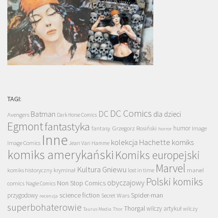
TAGI:
DC Comics
DC
Batman
dla dzieci
Avengers
Dark Horse Comics
Egmont
fantastyka
Grzegorz Rosiński
humor
fantasy
Image
horror
Inne
kolekcja Hachette
komiks
Image Comics
Jean Van Hamme
komiks amerykański
Komiks europejski
Marvel
Kultura Gniewu
komiks historyczny
kryminał
lost in time
marvel
Polski komiks
obyczajowy
Non Stop Comics
comics
Nagle Comics
science fiction
Spider-man
przygodowy
Secret Wars
recenzja
superbohaterowie
Thorgal
wilczy artykuł
wilczy
Taurus Media
Thor