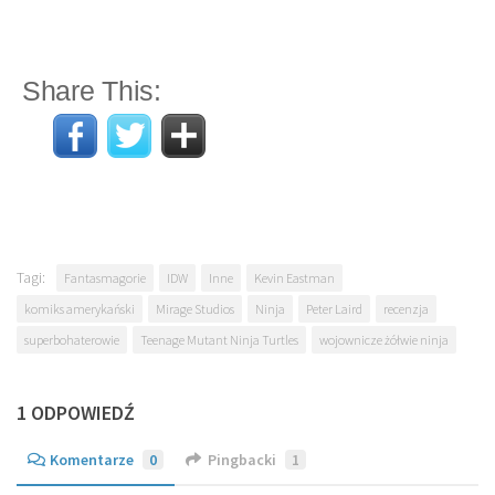
Share This:
Tagi:
Fantasmagorie
IDW
Inne
Kevin Eastman
komiks amerykański
Mirage Studios
Ninja
Peter Laird
recenzja
superbohaterowie
Teenage Mutant Ninja Turtles
wojownicze żółwie ninja
1 ODPOWIEDŹ
Komentarze
0
Pingbacki
1