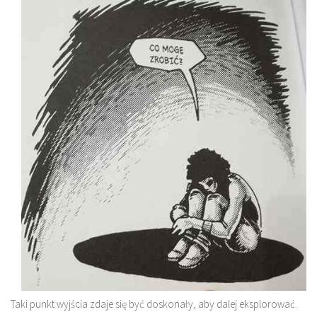
Taki punkt wyjścia zdaje się być doskonały, aby dalej eksplorować.