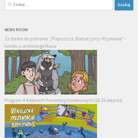
Szukaj:
NEWS ROOM
Za darmo do pobrania: „Prapuszcza. Barbarzyńcy i Rzymianie” –
komiks o archeologii Mazur
Program VI Kieleckich Prezentacji Komiksowych (28-29 sierpnia)