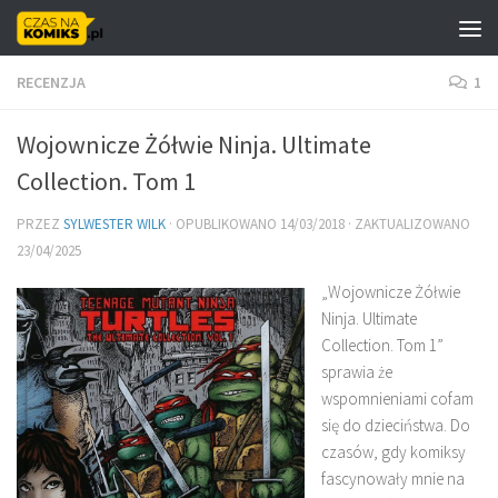
Skip to content
RECENZJA
1
Wojownicze Żółwie Ninja. Ultimate
Collection. Tom 1
PRZEZ
SYLWESTER WILK
· OPUBLIKOWANO
14/03/2018
· ZAKTUALIZOWANO
23/04/2025
„Wojownicze Żółwie
Ninja. Ultimate
Collection. Tom 1”
sprawia że
wspomnieniami cofam
się do dzieciństwa. Do
czasów, gdy komiksy
fascynowały mnie na