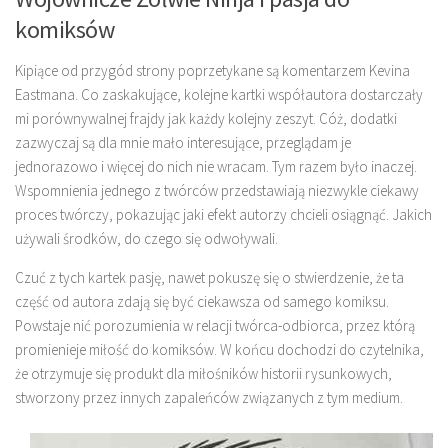
komiksów
Kipiące od przygód strony poprzetykane są komentarzem Kevina
Eastmana. Co zaskakujące, kolejne kartki współautora dostarczały
mi porównywalnej frajdy jak każdy kolejny zeszyt. Cóż, dodatki
zazwyczaj są dla mnie mało interesujące, przeglądam je
jednorazowo i więcej do nich nie wracam. Tym razem było inaczej.
Wspomnienia jednego z twórców przedstawiają niezwykle ciekawy
proces twórczy, pokazując jaki efekt autorzy chcieli osiągnąć. Jakich
używali środków, do czego się odwoływali.
Czuć z tych kartek pasję, nawet pokuszę się o stwierdzenie, że ta
część od autora zdają się być ciekawsza od samego komiksu.
Powstaje nić porozumienia w relacji twórca-odbiorca, przez którą
promienieje miłość do komiksów. W końcu dochodzi do czytelnika,
że otrzymuje się produkt dla miłośników historii rysunkowych,
stworzony przez innych zapaleńców związanych z tym medium.