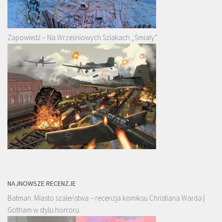
Zapowiedź – Na Wrześniowych Szlakach „Śmiały”
NAJNOWSZE RECENZJE
Batman. Miasto szaleństwa – recenzja komiksu Christiana Warda |
Gotham w stylu horroru