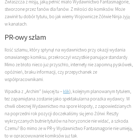
Zwłaszcza z misją, jaką pełnić miało Wydawnictwo Fantasmagorie,
stworzone przez fanów dla fanów. Z miłości do komiksów. Może
zawinił tu dobór tytułu, bo jak wiemy Wojownicze Żółwie Ninja żyją
w kanałach.
PR-owy szlam
Ilość szlamu, który spłynął na wydawnictwo przy okazji wydania
omawianego komiksu, przekroczył wszystkie panujące standardy.
Mimo że błoto nieco już przyschło, internety nie zapomną pyskówek,
opóźnień, braku informacji, czy przepychanek ze
współpracownikami.
Wpadka z „Archim” (więcej tu –
klik
), kolejnym planowanym tytułem,
też zapamiętana zostanie jako spektakularna porażka wydawcy. W
chwili obecnej Wydawnictwo ma spore kłopoty, z zapowiedzianych
na poprzedni rok pozycji doczekaliśmy się jeno Żółwi. Reszty
wykrzyczanych butnie tytułów na horyzoncie nie widać, a szkoda.
Czemu? Bo mimo że w PR-y Wydawnictwo Fantasmagorie nie umieją,
to w opracowywanie komiksów już tak.