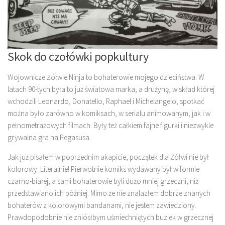
Skok do czołówki popkultury
Wojownicze Żółwie Ninja to bohaterowie mojego dzieciństwa. W
latach 90-tych była to już światowa marka, a drużynę, w skład której
wchodzili Leonardo, Donatello, Raphael i Michelangelo, spotkać
można było zarówno w komiksach, w serialu animowanym, jak i w
pełnometrażowych filmach. Były też całkiem fajne figurki i niezwykle
grywalna gra na Pegasusa.
Jak już pisałem w poprzednim akapicie, początek dla Żółwi nie był
kolorowy. Literalnie! Pierwotnie komiks wydawany był w formie
czarno-białej, a sami bohaterowie byli dużo mniej grzeczni, niż
przedstawiano ich później. Mimo że nie znalazłem dobrze znanych
bohaterów z kolorowymi bandanami, nie jestem zawiedziony.
Prawdopodobnie nie zniósłbym uśmiechniętych buziek w grzecznej