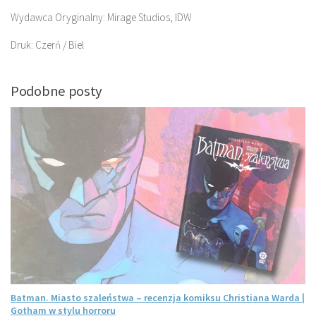
Wydawca Oryginalny: Mirage Studios, IDW
Druk: Czerń / Biel
Podobne posty
Batman. Miasto szaleństwa – recenzja komiksu Christiana Warda |
Gotham w stylu horroru