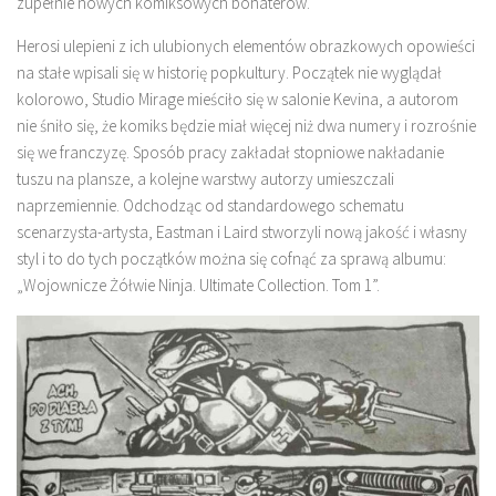
zupełnie nowych komiksowych bohaterów.
Herosi ulepieni z ich ulubionych elementów obrazkowych opowieści
na stałe wpisali się w historię popkultury. Początek nie wyglądał
kolorowo, Studio Mirage mieściło się w salonie Kevina, a autorom
nie śniło się, że komiks będzie miał więcej niż dwa numery i rozrośnie
się we franczyzę. Sposób pracy zakładał stopniowe nakładanie
tuszu na plansze, a kolejne warstwy autorzy umieszczali
naprzemiennie. Odchodząc od standardowego schematu
scenarzysta-artysta, Eastman i Laird stworzyli nową jakość i własny
styl i to do tych początków można się cofnąć za sprawą albumu:
„Wojownicze Żółwie Ninja. Ultimate Collection. Tom 1”.