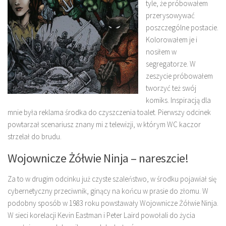
tyle, że próbowałem
przerysowywać
poszczególne postacie.
Kolorowałem je i
nosiłem w
segregatorze. W
zeszycie próbowałem
tworzyć też swój
komiks. Inspiracją dla
mnie była reklama środka do czyszczenia toalet. Pierwszy odcinek
powtarzał scenariusz znany mi z telewizji, w którym WC kaczor
strzelał do brudu.
Wojownicze Żółwie Ninja – nareszcie!
Za to w drugim odcinku już czyste szaleństwo, w środku pojawiał się
cybernetyczny przeciwnik, ginący na końcu w prasie do złomu. W
podobny sposób w 1983 roku powstawały Wojownicze Żółwie Ninja.
W sieci korelacji Kevin Eastman i Peter Laird powołali do życia