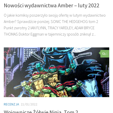
Nowości wydawnictwa Amber – luty 2022
O jakie komiksy poszerzyło swoją ofertę w lutym wydawnictwo
Amber? Sprawdźcie poniżej. SONIC THE HEDGEHOG tom 2
Punkt zwrotny 2 IAN FLYNN, TRACY YARDLEY, ADAM BRYCE
THOMAS Doktor Eggman w tajemniczy sposób zniknął z...
1
RECENZJA
21/01/2022
Wojownicze Żółwie Ninja. Tom 2