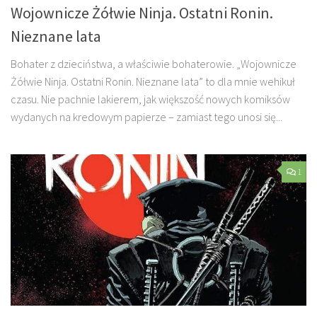
Wojownicze Żółwie Ninja. Ostatni Ronin.
Nieznane lata
Bohater z dzieciństwa, a właściwie bohaterowie. „Wojownicze
Żółwie Ninja. Ostatni Ronin. Nieznane lata” to dla mnie wehikuł
czasu. Nie pachnie lakierem, jak większość nowych komiksów
wydanych na kredowym papierze – zamiast tego unosi się...
1