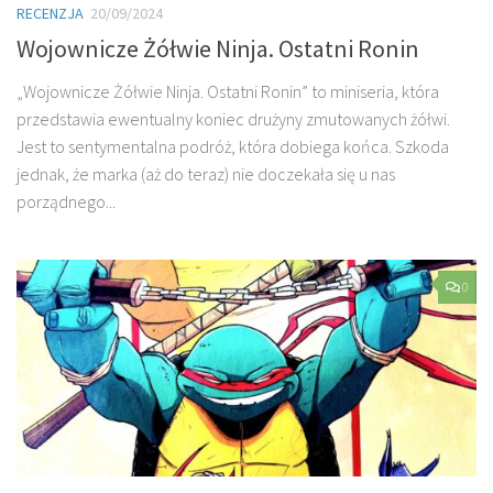
RECENZJA
20/09/2024
Wojownicze Żółwie Ninja. Ostatni Ronin
„Wojownicze Żółwie Ninja. Ostatni Ronin” to miniseria, która
przedstawia ewentualny koniec drużyny zmutowanych żółwi.
Jest to sentymentalna podróż, która dobiega końca. Szkoda
jednak, że marka (aż do teraz) nie doczekała się u nas
porządnego...
0