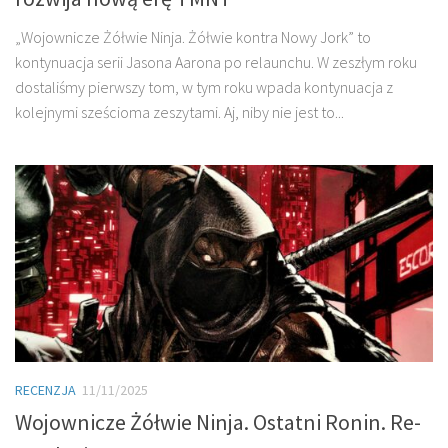
„Wojownicze Żółwie Ninja. Żółwie kontra Nowy Jork” to
kontynuacja serii Jasona Aarona po relaunchu. W zeszłym roku
dostaliśmy pierwszy tom, w tym roku wpada kontynuacja z
kolejnymi sześcioma zeszytami. Aj, niby nie jest to...
RECENZJA
11/11/2025
Wojownicze Żółwie Ninja. Ostatni Ronin. Re-