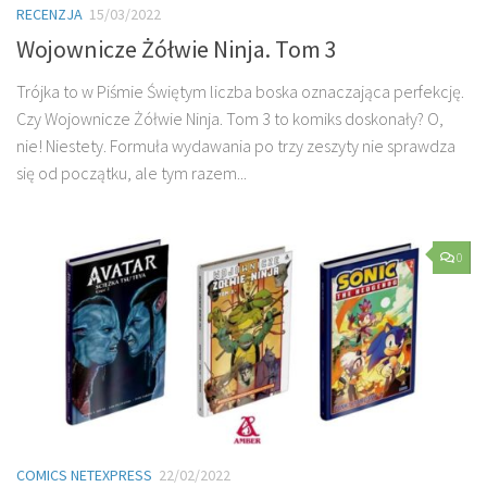
RECENZJA
15/03/2022
Wojownicze Żółwie Ninja. Tom 3
Trójka to w Piśmie Świętym liczba boska oznaczająca perfekcję.
Czy Wojownicze Żółwie Ninja. Tom 3 to komiks doskonały? O,
nie! Niestety. Formuła wydawania po trzy zeszyty nie sprawdza
się od początku, ale tym razem...
0
COMICS NETEXPRESS
22/02/2022