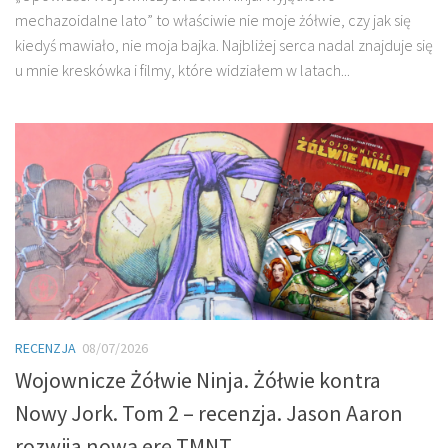
mechazoidalne lato” to właściwie nie moje żółwie, czy jak się
kiedyś mawiało, nie moja bajka. Najbliżej serca nadal znajduje się
u mnie kreskówka i filmy, które widziałem w latach...
RECENZJA
08/07/2026
Wojownicze Żółwie Ninja. Żółwie kontra
Nowy Jork. Tom 2 – recenzja. Jason Aaron
rozwija nową erę TMNT