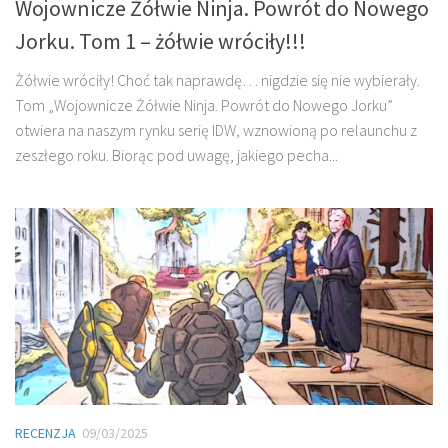
Wojownicze Żółwie Ninja. Powrót do Nowego
Jorku. Tom 1 – żółwie wróciły!!!
Żółwie wróciły! Choć tak naprawdę… nigdzie się nie wybierały.
Tom „Wojownicze Żółwie Ninja. Powrót do Nowego Jorku”
otwiera na naszym rynku serię IDW, wznowioną po relaunchu z
zeszłego roku. Biorąc pod uwagę, jakiego pecha...
RECENZJA
09/03/2025