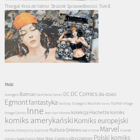
Thorgal. Kriss de Valnor. Strażnik Sprawiedliwości. Tom 8
TAGI:
DC Comics
DC
Batman
dla dzieci
Avengers
Dark Horse Comics
Egmont
fantastyka
Grzegorz Rosiński
humor
fantasy
Image
horror
Inne
kolekcja Hachette
komiks
Image Comics
Jean Van Hamme
komiks amerykański
Komiks europejski
Marvel
Kultura Gniewu
komiks historyczny
kryminał
lost in time
marvel
Polski komiks
obyczajowy
Non Stop Comics
comics
Nagle Comics