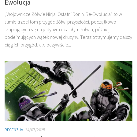
Ewolucja
„Wojownicze Żółwie Ninja. Ostatni Ronin. Re-Ewolucja” to w
sumie trzeci tom przygód żółwi przyszłości, początkowo
skupiających się na jedynym ocalałym żółwiu, później
podejmujących wątek nowej drużyny. Teraz otrzymujemy dalszy
ciąg ich przygód, ale oczywiście...
RECENZJA
24/07/2025