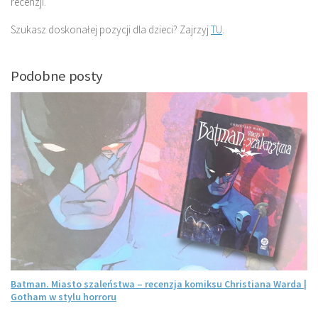
recenzji.
Szukasz doskonałej pozycji dla dzieci? Zajrzyj
TU
.
Podobne posty
Batman. Miasto szaleństwa – recenzja komiksu Christiana Warda |
Gotham w stylu horroru