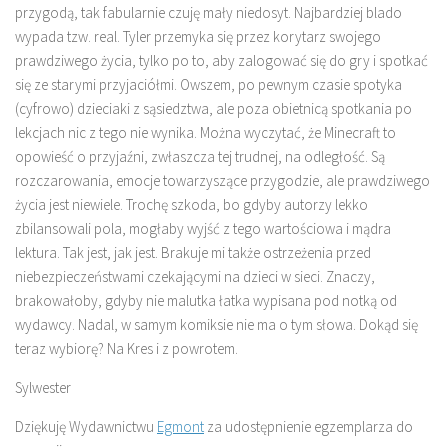
przygodą, tak fabularnie czuję mały niedosyt. Najbardziej blado
wypada tzw. real. Tyler przemyka się przez korytarz swojego
prawdziwego życia, tylko po to, aby zalogować się do gry i spotkać
się ze starymi przyjaciółmi. Owszem, po pewnym czasie spotyka
(cyfrowo) dzieciaki z sąsiedztwa, ale poza obietnicą spotkania po
lekcjach nic z tego nie wynika. Można wyczytać, że Minecraft to
opowieść o przyjaźni, zwłaszcza tej trudnej, na odległość. Są
rozczarowania, emocje towarzyszące przygodzie, ale prawdziwego
życia jest niewiele. Trochę szkoda, bo gdyby autorzy lekko
zbilansowali pola, mogłaby wyjść z tego wartościowa i mądra
lektura. Tak jest, jak jest. Brakuje mi także ostrzeżenia przed
niebezpieczeństwami czekającymi na dzieci w sieci. Znaczy,
brakowałoby, gdyby nie malutka łatka wypisana pod notką od
wydawcy. Nadal, w samym komiksie nie ma o tym słowa. Dokąd się
teraz wybiorę? Na Kres i z powrotem.
Sylwester
Dziękuję Wydawnictwu
Egmont
za udostępnienie egzemplarza do