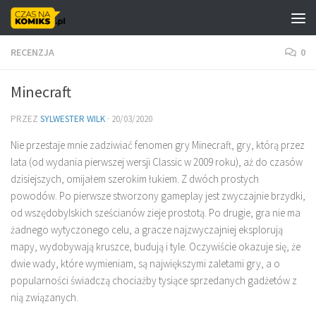
Skip to content
RECENZJA
0
Minecraft
PRZEZ
SYLWESTER WILK
·
20/03/2020
Nie przestaje mnie zadziwiać fenomen gry Minecraft, gry, którą przez
lata (od wydania pierwszej wersji Classic w 2009 roku), aż do czasów
dzisiejszych, omijałem szerokim łukiem. Z dwóch prostych
powodów. Po pierwsze stworzony gameplay jest zwyczajnie brzydki,
od wszędobylskich sześcianów zieje prostotą. Po drugie, gra nie ma
żadnego wytyczonego celu, a gracze najzwyczajniej eksplorują
mapy, wydobywają kruszce, budują i tyle. Oczywiście okazuje się, że
dwie wady, które wymieniam, są największymi zaletami gry, a o
popularności świadczą chociażby tysiące sprzedanych gadżetów z
nią związanych.