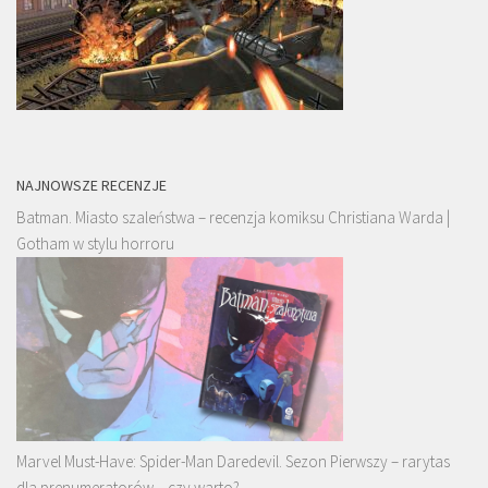
NAJNOWSZE RECENZJE
Batman. Miasto szaleństwa – recenzja komiksu Christiana Warda |
Gotham w stylu horroru
Marvel Must-Have: Spider-Man Daredevil. Sezon Pierwszy – rarytas
dla prenumeratorów – czy warto?