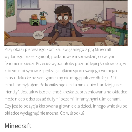
Przy okazji pierwszego komiksu związanego z grą Minecraft,
wydanego przez Egmont, postanowiłem sprawdzić, co w tym
fenomenie siedzi. Przecież wypadałoby poznać lepiej środowisko, w
którym moi synowie spędzają całkiem sporo swojego wolnego
czasu. Jako że na sam gameplay nie mogę patrzeć dłużej niż 10
minut, pomyślałem, że komiks będzie dla mnie dużo bardziej „user
friendly”. Jest tak w istocie, choć kreska zaprezentowana na okładce
może nieco odstraszać dużymi oczami i infantylnymi uśmiechami.
Czy jest to pozycja kierowana głównie dla dzieci, innego wniosku po
okładce wyciągnąć nie można. Co w środku?
Minecraft