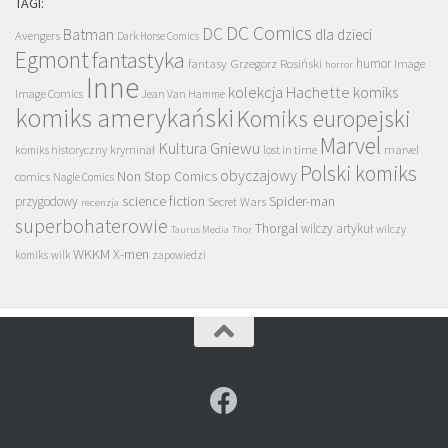
TAGI:
DC Comics
DC
Batman
dla dzieci
Avengers
Dark Horse Comics
Egmont
fantastyka
Grzegorz Rosiński
humor
fantasy
Image
horror
Inne
kolekcja Hachette
komiks
Image Comics
Jean Van Hamme
komiks amerykański
Komiks europejski
Marvel
Kultura Gniewu
komiks historyczny
kryminał
lost in time
marvel
Polski komiks
obyczajowy
Non Stop Comics
comics
Nagle Comics
science fiction
Spider-man
przygodowy
Secret Wars
recenzja
superbohaterowie
Thorgal
wilczy artykuł
wilczy
Taurus Media
Thor
WKKM
X-men
komiks
wilk
zapowiedzi