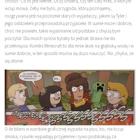
chodzi? Co to jest Nether, Oczy Endera, czy ten cały Kres, o którym
wciąż mowa. Żeby nie było, przygoda, którą poznajemy,
rozgrywana jest na poziomie starych wyjadaczy, jakimi są Tyler i
jego oddzieleni przeprowadzką przyjaciele. W sumie może i dobrze,
choć nie powiem, takie wyjaśnianie od podstaw z chęcią bym
poczytał. Dla moich synów byłaby to jednak strawa nie do
przełknięcia. Komiks Minecraft to dla mnie skok na głęboką wodę i w
sumie dobrze, w ten sposób można się dużo nauczyć. No ,chyba, że
się utonie.
O ile bilans w warstwie graficznej wypada na plus, bo, nie licząc
smoka, rysunki wypadają przyjemnie i żywo podskakują za