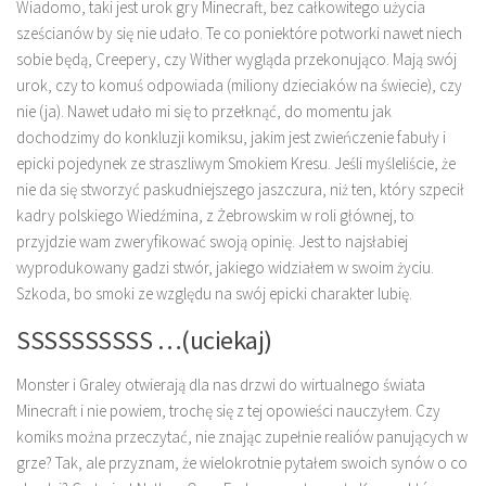
Wiadomo, taki jest urok gry Minecraft, bez całkowitego użycia
sześcianów by się nie udało. Te co poniektóre potworki nawet niech
sobie będą, Creepery, czy Wither wygląda przekonująco. Mają swój
urok, czy to komuś odpowiada (miliony dzieciaków na świecie), czy
nie (ja). Nawet udało mi się to przełknąć, do momentu jak
dochodzimy do konkluzji komiksu, jakim jest zwieńczenie fabuły i
epicki pojedynek ze straszliwym Smokiem Kresu. Jeśli myśleliście, że
nie da się stworzyć paskudniejszego jaszczura, niż ten, który szpecił
kadry polskiego Wiedźmina, z Żebrowskim w roli głównej, to
przyjdzie wam zweryfikować swoją opinię. Jest to najsłabiej
wyprodukowany gadzi stwór, jakiego widziałem w swoim życiu.
Szkoda, bo smoki ze względu na swój epicki charakter lubię.
SSSSSSSSSS …(uciekaj)
Monster i Graley otwierają dla nas drzwi do wirtualnego świata
Minecraft i nie powiem, trochę się z tej opowieści nauczyłem. Czy
komiks można przeczytać, nie znając zupełnie realiów panujących w
grze? Tak, ale przyznam, że wielokrotnie pytałem swoich synów o co