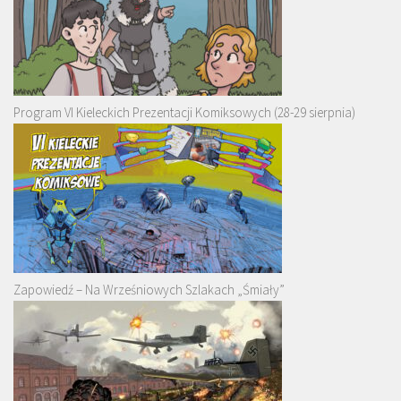
Program VI Kieleckich Prezentacji Komiksowych (28-29 sierpnia)
Zapowiedź – Na Wrześniowych Szlakach „Śmiały”