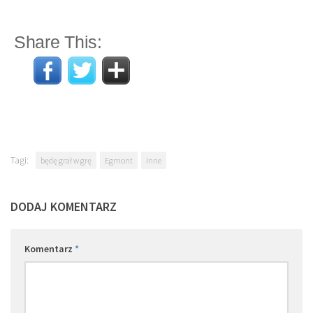
Share This:
Tagi:
będę grał w grę
Egmont
Inne
DODAJ KOMENTARZ
Komentarz
*