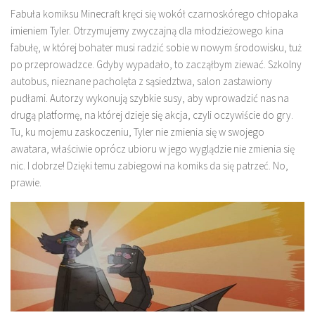
Fabuła komiksu Minecraft kręci się wokół czarnoskórego chłopaka
imieniem Tyler. Otrzymujemy zwyczajną dla młodzieżowego kina
fabułę, w której bohater musi radzić sobie w nowym środowisku, tuż
po przeprowadzce. Gdyby wypadało, to zacząłbym ziewać. Szkolny
autobus, nieznane pacholęta z sąsiedztwa, salon zastawiony
pudłami. Autorzy wykonują szybkie susy, aby wprowadzić nas na
drugą platformę, na której dzieje się akcja, czyli oczywiście do gry.
Tu, ku mojemu zaskoczeniu, Tyler nie zmienia się w swojego
awatara, właściwie oprócz ubioru w jego wyglądzie nie zmienia się
nic. I dobrze! Dzięki temu zabiegowi na komiks da się patrzeć. No,
prawie.