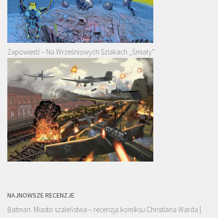
Zapowiedź – Na Wrześniowych Szlakach „Śmiały”
NAJNOWSZE RECENZJE
Batman. Miasto szaleństwa – recenzja komiksu Christiana Warda |