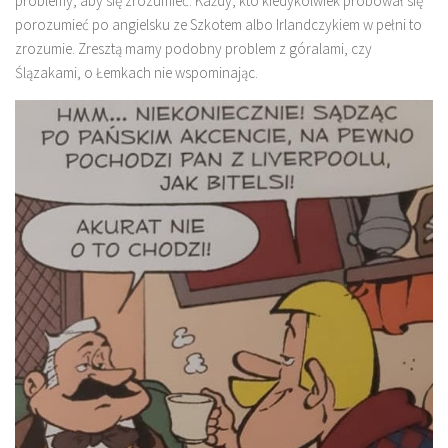
problemy, aby się zrozumieć. Każdy, kto kiedykolwiek próbował się
porozumieć po angielsku ze Szkotem albo Irlandczykiem w pełni to
zrozumie. Zresztą mamy podobny problem z góralami, czy
Ślązakami, o Łemkach nie wspominając.