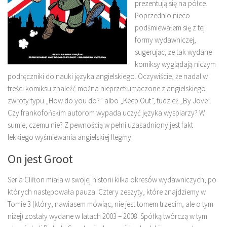
prezentują się na półce.
Poprzednio nieco
podśmiewałem się z tej
formy wydawniczej,
sugerując, że tak wydane
komiksy wyglądają niczym
podręczniki do nauki języka angielskiego. Oczywiście, że nadal w
treści komiksu znaleźć można nieprzetłumaczone z angielskiego
zwroty typu „How do you do?” albo „Keep Out”, tudzież „By Jove”.
Czy frankofońskim autorom wypada uczyć języka wyspiarzy? W
sumie, czemu nie? Z pewnością w pełni uzasadniony jest fakt
lekkiego wyśmiewania angielskiej flegmy.
On jest Groot
Seria Clifton miała w swojej historii kilka okresów wydawniczych, po
których następowała pauza. Cztery zeszyty, które znajdziemy w
Tomie 3 (który, nawiasem mówiąc, nie jest tomem trzecim, ale o tym
niżej) zostały wydane w latach 2003 – 2008. Spółką twórczą w tym