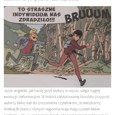
Język angielski, jak każdy język będący w użyciu, ulega ciągłej
ewolucji i deformacjom. W historii zatytułowanej
Irlandzka przygoda
autorzy lekko dali do zrozumienia czytelnikom, że mieszkańcy
Wielkiej Brytanii z różnych regionów kraju mają czasem lekkie