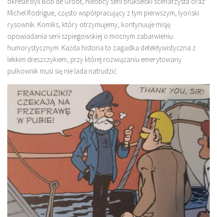
okresie byli Bob de Groot, nieobcy serii brukselski scenarzysta oraz
Michel Rodrigue, często współpracujący z tym pierwszym, lyoński
rysownik. Komiks, który otrzymujemy, kontynuuje misję
opowiadania serii szpiegowskiej o mocnym zabarwieniu
humorystycznym. Każda historia to zagadka detektywistyczna z
lekkim dreszczykiem, przy której rozwiązaniu emerytowany
pułkownik musi się nie lada natrudzić.