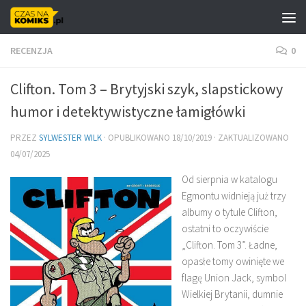
Skip to content
RECENZJA
0
Clifton. Tom 3 – Brytyjski szyk, slapstickowy
humor i detektywistyczne łamigłówki
PRZEZ
SYLWESTER WILK
· OPUBLIKOWANO
18/10/2019
· ZAKTUALIZOWANO
04/07/2025
Od sierpnia w katalogu
Egmontu widnieją już trzy
albumy o tytule Clifton,
ostatni to oczywiście
„Clifton. Tom 3”. Ładne,
opasłe tomy owinięte we
flagę Union Jack, symbol
Wielkiej Brytanii, dumnie