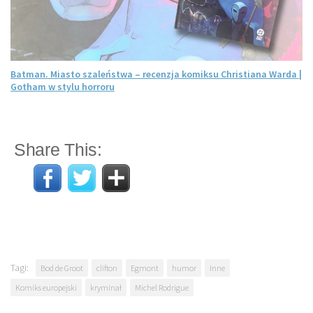
Batman. Miasto szaleństwa – recenzja komiksu Christiana Warda |
Gotham w stylu horroru
Share This:
Tagi:
Bod de Groot
clifton
Egmont
humor
Inne
Komiks europejski
kryminał
Michel Rodrigue