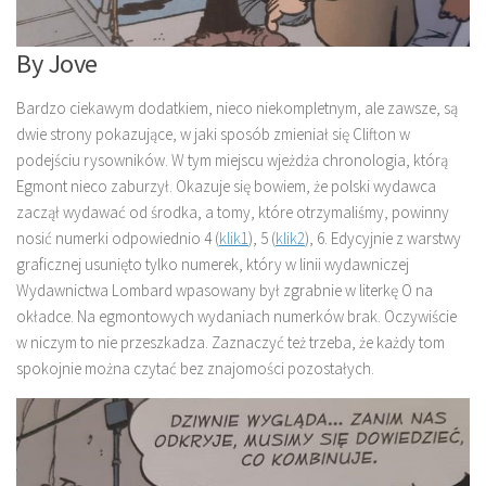
By Jove
Bardzo ciekawym dodatkiem, nieco niekompletnym, ale zawsze, są
dwie strony pokazujące, w jaki sposób zmieniał się Clifton w
podejściu rysowników. W tym miejscu wjeżdża chronologia, którą
Egmont nieco zaburzył. Okazuje się bowiem, że polski wydawca
zaczął wydawać od środka, a tomy, które otrzymaliśmy, powinny
nosić numerki odpowiednio 4 (
klik1
), 5 (
klik2
), 6. Edycyjnie z warstwy
graficznej usunięto tylko numerek, który w linii wydawniczej
Wydawnictwa Lombard wpasowany był zgrabnie w literkę O na
okładce. Na egmontowych wydaniach numerków brak. Oczywiście
w niczym to nie przeszkadza. Zaznaczyć też trzeba, że każdy tom
spokojnie można czytać bez znajomości pozostałych.