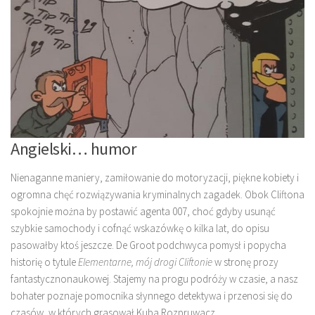
Angielski… humor
Nienaganne maniery, zamiłowanie do motoryzacji, piękne kobiety i
ogromna chęć rozwiązywania kryminalnych zagadek. Obok Cliftona
spokojnie można by postawić agenta 007, choć gdyby usunąć
szybkie samochody i cofnąć wskazówkę o kilka lat, do opisu
pasowałby ktoś jeszcze. De Groot podchwyca pomysł i popycha
historię o tytule
Elementarne, mój drogi Cliftonie
w stronę prozy
fantastycznonaukowej. Stajemy na progu podróży w czasie, a nasz
bohater poznaje pomocnika słynnego detektywa i przenosi się do
czasów, w których grasował Kuba Rozpruwacz.