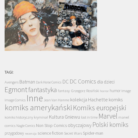
TAGI:
DC Comics
DC
Batman
dla dzieci
Avengers
Dark Horse Comics
Egmont
fantastyka
Grzegorz Rosiński
humor
fantasy
Image
horror
Inne
kolekcja Hachette
komiks
Image Comics
Jean Van Hamme
komiks amerykański
Komiks europejski
Marvel
Kultura Gniewu
komiks historyczny
kryminał
lost in time
marvel
Polski komiks
obyczajowy
Non Stop Comics
comics
Nagle Comics
science fiction
Spider-man
przygodowy
Secret Wars
recenzja