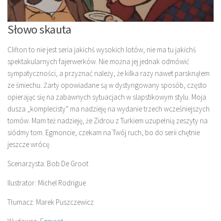
Słowo skauta
Clifton to nie jest seria jakichś wysokich lotów, nie ma tu jakichś
spektakularnych fajerwerków. Nie można jej jednak odmówić
sympatyczności, a przyznać należy, że kilka razy nawet parsknąłem
ze śmiechu. Żarty opowiadane są w dystyngowany sposób, często
opierając się na zabawnych sytuacjach w slapstikowym stylu. Moja
dusza „komplecisty” ma nadzieję na wydanie trzech wcześniejszych
tomów. Mam też nadzieję, że Zidrou z Turkiem uzupełnią zeszyty na
siódmy tom. Egmoncie, czekam na Twój ruch, bo do serii chętnie
jeszcze wrócę.
Scenarzysta: Bob De Groot
Ilustrator: Michel Rodrigue
Tłumacz: Marek Puszczewicz