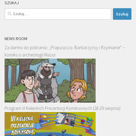
SZUKAJ
Szukaj:
NEWS ROOM
Za darmo do pobrania: „Prapuszcza. Barbarzyńcy i Rzymianie” –
komiks o archeologii Mazur
Program VI Kieleckich Prezentacji Komiksowych (28-29 sierpnia)