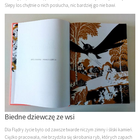
Ślepy los chętnie o nich posłucha, nic bardziej go nie bawi.
Biedne dziewczę ze wsi
Dla Flądry życie było od zawsze twarde niczym zimny i śliski kamień.
Ciężko pracowała, nie brzydziła się skrobania ryb, których zapach