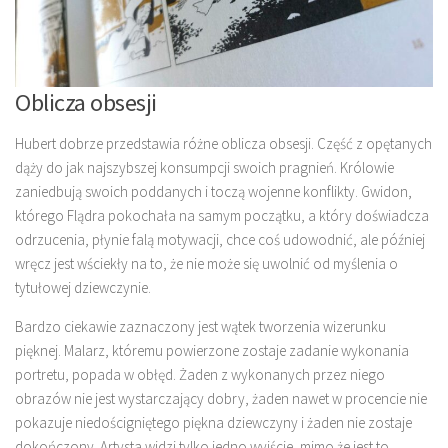
Oblicza obsesji
Hubert dobrze przedstawia różne oblicza obsesji. Część z opętanych
dąży do jak najszybszej konsumpcji swoich pragnień. Królowie
zaniedbują swoich poddanych i toczą wojenne konflikty. Gwidon,
którego Flądra pokochała na samym początku, a który doświadcza
odrzucenia, płynie falą motywacji, chce coś udowodnić, ale później
wręcz jest wściekły na to, że nie może się uwolnić od myślenia o
tytułowej dziewczynie.
Bardzo ciekawie zaznaczony jest wątek tworzenia wizerunku
pięknej. Malarz, któremu powierzone zostaje zadanie wykonania
portretu, popada w obłęd. Żaden z wykonanych przez niego
obrazów nie jest wystarczający dobry, żaden nawet w procencie nie
pokazuje niedościgniętego piękna dziewczyny i żaden nie zostaje
dokończony. Artysta widzi tylko jedno wyjście, mimo że jest to