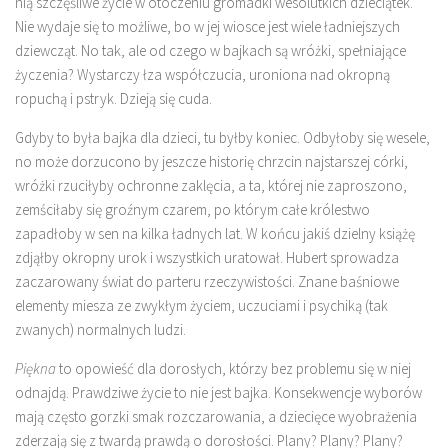
nią szczęśliwe życie w otoczeniu gromadki wesolutkich dzieciątek.
Nie wydaje się to możliwe, bo w jej wiosce jest wiele ładniejszych
dziewcząt. No tak, ale od czego w bajkach są wróżki, spełniające
życzenia? Wystarczy łza współczucia, uroniona nad okropną
ropuchą i pstryk. Dzieją się cuda.
Gdyby to była bajka dla dzieci, tu byłby koniec. Odbyłoby się wesele,
no może dorzucono by jeszcze historię chrzcin najstarszej córki,
wróżki rzuciłyby ochronne zaklęcia, a ta, której nie zaproszono,
zemściłaby się groźnym czarem, po którym całe królestwo
zapadłoby w sen na kilka ładnych lat. W końcu jakiś dzielny książę
zdjąłby okropny urok i wszystkich uratował. Hubert sprowadza
zaczarowany świat do parteru rzeczywistości. Znane baśniowe
elementy miesza ze zwykłym życiem, uczuciami i psychiką (tak
zwanych) normalnych ludzi.
Piękna
to opowieść dla dorosłych, którzy bez problemu się w niej
odnajdą. Prawdziwe życie to nie jest bajka. Konsekwencje wyborów
mają często gorzki smak rozczarowania, a dziecięce wyobrażenia
zderzają się z twardą prawdą o dorosłości. Plany? Plany? Plany?