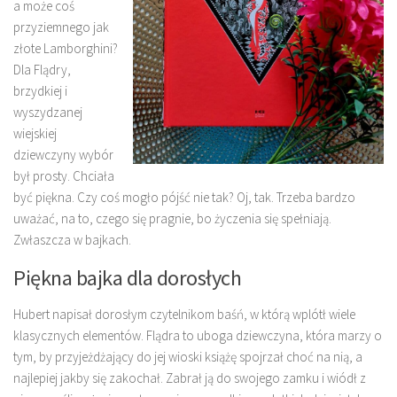
a może coś
przyziemnego jak
złote Lamborghini?
Dla Flądry,
brzydkiej i
wyszydzanej
wiejskiej
dziewczyny wybór
był prosty. Chciała
być piękna. Czy coś mogło pójść nie tak? Oj, tak. Trzeba bardzo
uważać, na to, czego się pragnie, bo życzenia się spełniają.
Zwłaszcza w bajkach.
Piękna bajka dla dorosłych
Hubert napisał dorosłym czytelnikom baśń, w którą wplótł wiele
klasycznych elementów. Flądra to uboga dziewczyna, która marzy o
tym, by przyjeżdżający do jej wioski książę spojrzał choć na nią, a
najlepiej jakby się zakochał. Zabrał ją do swojego zamku i wiódł z