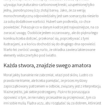
używając karykaturalno-cartoonowej kreski, uzupełnionej tylko
jedną, jasnobrązową (czy złotą) barwą. Jako, że za wersję
monochromatyczną odpowiedzialny jest sam scenarzysta niesie to
za sobą dodatkowe wartości. Hubert sam podkreśla, co chce
powiedzieć. Pokazuje co w danym kadrze jest najważniejsze, na co
zwracać uwagę. Osobiście jestem oczarowany, ale do piękna tego
komiksu trzeba dotrzeć, przekonać się, poprzebywać z tymi
ilustracjami, a w końcu dochodzi się do drugiego dna opowieści.
Warto też zwrócić uwagę na to, że okładka zawiera lakierowane
elementy widoczne tylko pod światło.
Każda stwora, znajdzie swego amatora
Morał jakby banalnie nie zabrzmiał, włazi pod skórę. Lustro co
prawda nie kłamie, ale trzeba pamiętać, że proces myślowy
zapoczątkowany patrzeniem w odbicie, związany jest z interpretacją.
Ważne jest to, jak siebie postrzegamy.
Piękna
to poruszająca
opowieść o tym, że nie należy przesadnie się przejmować, tym co
inni sobie myślą. Flądra uczy, aby rozglądać się za dobrem, które jest