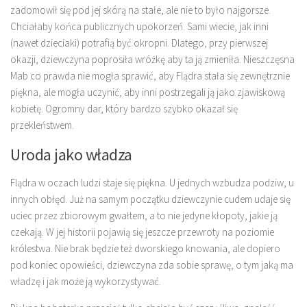
zadomowił się pod jej skórą na stałe, ale nie to było najgorsze.
Chciałaby końca publicznych upokorzeń. Sami wiecie, jak inni
(nawet dzieciaki) potrafią być okropni. Dlatego, przy pierwszej
okazji, dziewczyna poprosiła wróżkę aby ta ją zmieniła. Nieszczęsna
Mab co prawda nie mogła sprawić, aby Flądra stała się zewnętrznie
piękna, ale mogła uczynić, aby inni postrzegali ją jako zjawiskową
kobietę. Ogromny dar, który bardzo szybko okazał się
przekleństwem.
Uroda jako władza
Flądra w oczach ludzi staje się piękna. U jednych wzbudza podziw, u
innych obłęd. Już na samym początku dziewczynie cudem udaje się
uciec przez zbiorowym gwałtem, a to nie jedyne kłopoty, jakie ją
czekają. W jej historii pojawią się jeszcze przewroty na poziomie
królestwa. Nie brak będzie też dworskiego knowania, ale dopiero
pod koniec opowieści, dziewczyna zda sobie sprawę, o tym jaką ma
władzę i jak może ją wykorzystywać.