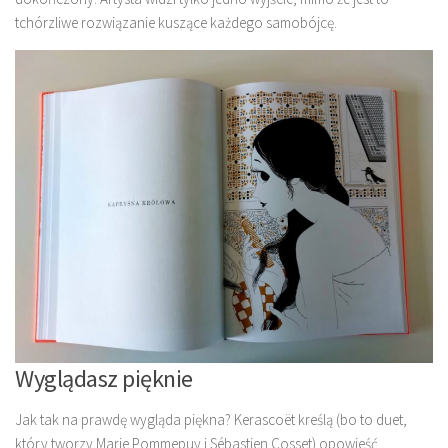
tchórzliwe rozwiązanie kuszące każdego samobójcę.
Wyglądasz pięknie
Jak tak na prawdę wygląda piękna? Kerascoët kreślą (bo to duet,
który tworzy Marie Pommepuy i Sébastien Cosset) opowieść