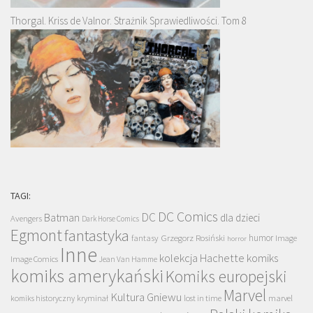
Thorgal. Kriss de Valnor. Strażnik Sprawiedliwości. Tom 8
TAGI:
DC Comics
DC
Batman
dla dzieci
Avengers
Dark Horse Comics
Egmont
fantastyka
Grzegorz Rosiński
humor
fantasy
Image
horror
Inne
kolekcja Hachette
komiks
Image Comics
Jean Van Hamme
komiks amerykański
Komiks europejski
Marvel
Kultura Gniewu
komiks historyczny
kryminał
lost in time
marvel