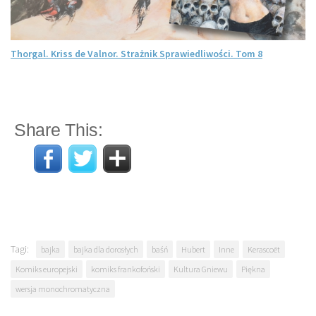
Thorgal. Kriss de Valnor. Strażnik Sprawiedliwości. Tom 8
Share This:
Tagi:
bajka
bajka dla dorosłych
baśń
Hubert
Inne
Kerascoët
Komiks europejski
komiks frankofoński
Kultura Gniewu
Piękna
wersja monochromatyczna