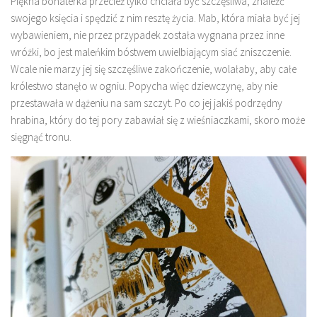
Piękna bohaterka przecież tylko chciała być szczęśliwa, znaleźć
swojego księcia i spędzić z nim resztę życia. Mab, która miała być jej
wybawieniem, nie przez przypadek została wygnana przez inne
wróżki, bo jest maleńkim bóstwem uwielbiającym siać zniszczenie.
Wcale nie marzy jej się szczęśliwe zakończenie, wolałaby, aby całe
królestwo stanęło w ogniu. Popycha więc dziewczynę, aby nie
przestawała w dążeniu na sam szczyt. Po co jej jakiś podrzędny
hrabina, który do tej pory zabawiał się z wieśniaczkami, skoro może
sięgnąć tronu.