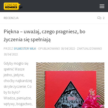
Skip to content
RECENZJA
2
Piękna – uważaj, czego pragniesz, bo
życzenia się spełniają
PRZEZ
SYLWESTER WILK
· OPUBLIKOWANO
30/04/2022
· ZAKTUALIZOWANO
30/04/2022
Gdyby mogło się
spełnić Wasze
jedno, jedyne,
choćby najbardziej
skryte życzenie. Co
by to było?
Władza, pieniądze,
wpływy, bogactwo,