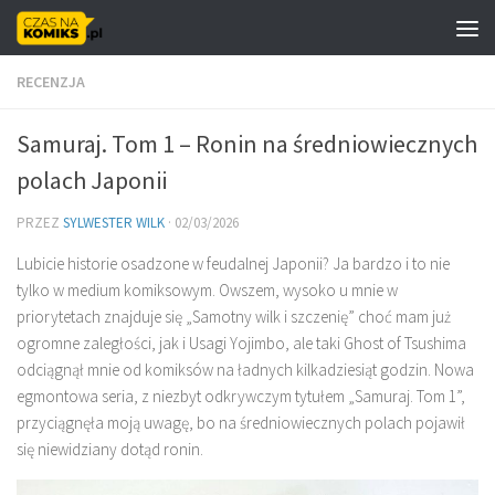
Skip to content
RECENZJA
Samuraj. Tom 1 – Ronin na średniowiecznych
polach Japonii
PRZEZ
SYLWESTER WILK
·
02/03/2026
Lubicie historie osadzone w feudalnej Japonii? Ja bardzo i to nie
tylko w medium komiksowym. Owszem, wysoko u mnie w
priorytetach znajduje się „Samotny wilk i szczenię” choć mam już
ogromne zaległości, jak i Usagi Yojimbo, ale taki Ghost of Tsushima
odciągnął mnie od komiksów na ładnych kilkadziesiąt godzin. Nowa
egmontowa seria, z niezbyt odkrywczym tytułem „Samuraj. Tom 1”,
przyciągnęła moją uwagę, bo na średniowiecznych polach pojawił
się niewidziany dotąd ronin.