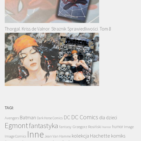
Thorgal. Kriss de Valnor. Strażnik Sprawiedliwości. Tom 8
TAGI:
DC Comics
DC
Batman
dla dzieci
Avengers
Dark Horse Comics
Egmont
fantastyka
Grzegorz Rosiński
humor
fantasy
Image
horror
Inne
kolekcja Hachette
komiks
Image Comics
Jean Van Hamme