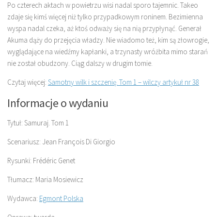
Po czterech aktach w powietrzu wisi nadal sporo tajemnic. Takeo
zdaje się kimś więcej niż tylko przypadkowym roninem. Bezimienna
wyspa nadal czeka, aż ktoś odważy się na nią przypłynąć. Generał
Akuma dąży do przejęcia władzy. Nie wiadomo też, kim są złowrogie,
wyglądające na wiedźmy kapłanki, a trzynasty wróżbita mimo starań
nie został obudzony. Ciąg dalszy w drugim tomie.
Czytaj więcej:
Samotny wilk i szczenię. Tom 1 – wilczy artykuł nr 38
Informacje o wydaniu
Tytuł: Samuraj. Tom 1
Scenariusz: Jean François Di Giorgio
Rysunki: Frédéric Genet
Tłumacz: Maria Mosiewicz
Wydawca:
Egmont Polska