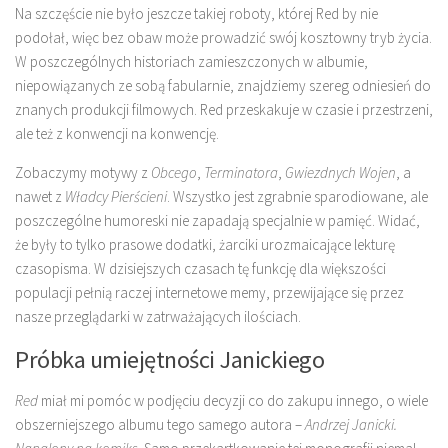
Na szczęście nie było jeszcze takiej roboty, której Red by nie
podołał, więc bez obaw może prowadzić swój kosztowny tryb życia.
W poszczególnych historiach zamieszczonych w albumie,
niepowiązanych ze sobą fabularnie, znajdziemy szereg odniesień do
znanych produkcji filmowych. Red przeskakuje w czasie i przestrzeni,
ale też z konwencji na konwencję.
Zobaczymy motywy z
Obcego
,
Terminatora
,
Gwiezdnych Wojen
, a
nawet z
Władcy Pierścieni
. Wszystko jest zgrabnie sparodiowane, ale
poszczególne humoreski nie zapadają specjalnie w pamięć. Widać,
że były to tylko prasowe dodatki, żarciki urozmaicające lekturę
czasopisma. W dzisiejszych czasach tę funkcję dla większości
populacji pełnią raczej internetowe memy, przewijające się przez
nasze przeglądarki w zatrważających ilościach.
Próbka umiejętności Janickiego
Red
miał mi pomóc w podjęciu decyzji co do zakupu innego, o wiele
obszerniejszego albumu tego samego autora –
Andrzej Janicki.