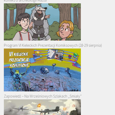
komiks o archeologii Mazur
Program VI Kieleckich Prezentacji Komiksowych (28-29 sierpnia)
Zapowiedź – Na Wrześniowych Szlakach „Śmiały”