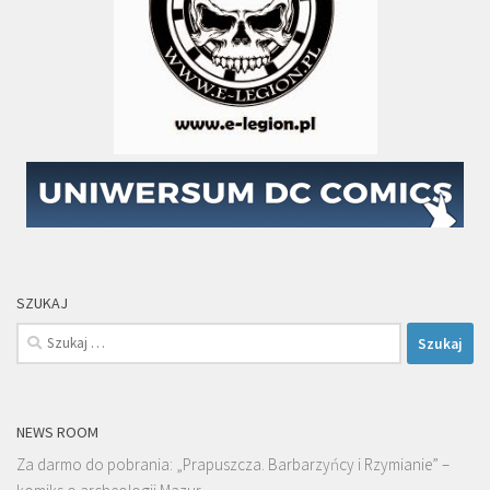
SZUKAJ
Szukaj:
NEWS ROOM
Za darmo do pobrania: „Prapuszcza. Barbarzyńcy i Rzymianie” –