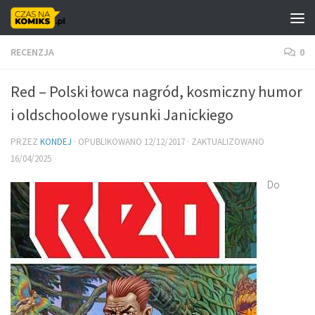
Skip to content
RECENZJA
0
Red – Polski łowca nagród, kosmiczny humor
i oldschoolowe rysunki Janickiego
PRZEZ
KONDEJ
· OPUBLIKOWANO
12/12/2017
· ZAKTUALIZOWANO
16/04/2025
Do