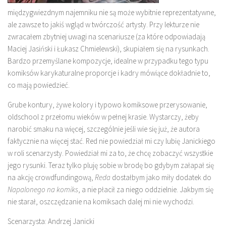
międzygwiezdnym najemniku nie są może wybitnie reprezentatywne,
ale zawsze to jakiś wgląd w twórczość artysty. Przy lekturze nie
zwracałem zbytniej uwagi na scenariusze (za które odpowiadają
Maciej Jasiński i Łukasz Chmielewski), skupiałem się na rysunkach.
Bardzo przemyślane kompozycje, idealne w przypadku tego typu
komiksów karykaturalne proporcje i kadry mówiące dokładnie to,
co mają powiedzieć.
Grube kontury, żywe kolory i typowo komiksowe przerysowanie,
oldschool z przełomu wieków w pełnej krasie. Wystarczy, żeby
narobić smaku na więcej, szczególnie jeśli wie się już, że autora
faktycznie na więcej stać.
Red
nie powiedział mi czy lubię Janickiego
w roli scenarzysty. Powiedział mi za to, że chcę zobaczyć wszystkie
jego rysunki. Teraz tylko pluję sobie w brodę bo gdybym załapał się
na akcję crowdfundingową,
Reda
dostałbym jako miły dodatek do
Napalonego na komiks
, a nie płacił za niego oddzielnie. Jakbym się
nie starał, oszczędzanie na komiksach dalej mi nie wychodzi.
Scenarzysta: Andrzej Janicki