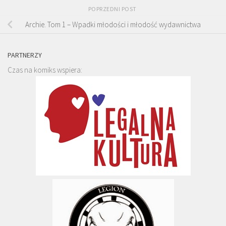
POPRZEDNI POST
Archie. Tom 1 – Wpadki młodości i młodość wydawnictwa
PARTNERZY
Czas na komiks wspiera: