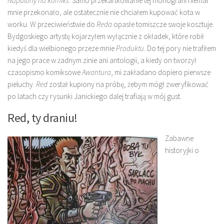
Napalony na komiks
. Samo przekartkowanie tej monografii niemal
mnie przekonało, ale ostatecznie nie chciałem kupować kota w
worku. W przeciwieństwie do
Reda
opasłe tomiszcze swoje kosztuje.
Bydgoskiego artystę kojarzyłem wyłącznie z okładek, które robił
kiedyś dla wielbionego przeze mnie
Produktu
. Do tej pory nie trafiłem
na jego prace w żadnym zinie ani antologii, a kiedy on tworzył
czasopismo komiksowe
Awantura
, mi zakładano dopiero pierwsze
pieluchy.
Red
został kupiony na próbę, żebym mógł zweryfikować
po latach czy rysunki Janickiego dalej trafiają w mój gust.
Red, ty draniu!
Zabawne
historyjki o