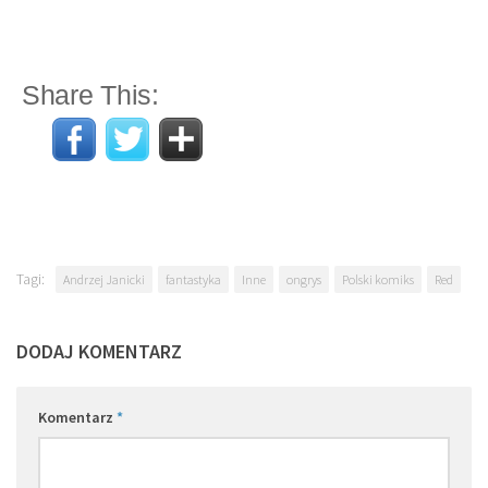
Share This:
Tagi:
Andrzej Janicki
fantastyka
Inne
ongrys
Polski komiks
Red
DODAJ KOMENTARZ
Komentarz
*