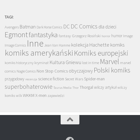
TAGI:
DC Comics
DC
Batman
dla dzieci
Avengers
Dark Horse Comics
Egmont
fantastyka
Grzegorz Rosiński
humor
fantasy
Image
horror
Inne
kolekcja Hachette
komiks
Image Comics
Jean Van Hamme
komiks amerykański
Komiks europejski
Marvel
Kultura Gniewu
komiks historyczny
kryminał
lost in time
marvel
Polski komiks
obyczajowy
Non Stop Comics
comics
Nagle Comics
science fiction
Spider-man
przygodowy
Secret Wars
recenzja
superbohaterowie
Thorgal
wilczy artykuł
wilczy
Taurus Media
Thor
WKKM
X-men
komiks
wilk
zapowiedzi