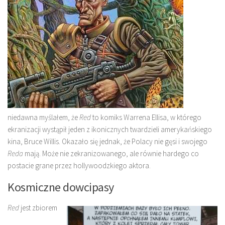
niedawna myślałem, że
Red
to komiks Warrena Ellisa, w którego
ekranizacji wystąpił jeden z ikonicznych twardzieli amerykańskiego
kina, Bruce Willis. Okazało się jednak, że Polacy nie gęsi i swojego
Reda
mają. Może nie zekranizowanego, ale równie hardego co
postacie grane przez hollywoodzkiego aktora.
Kosmiczne dowcipasy
Red
jest zbiorem