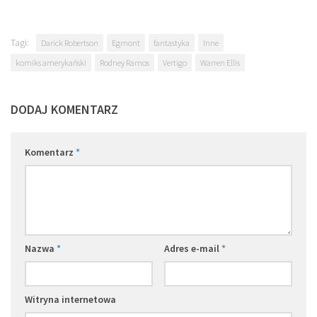
Tagi:
Darick Robertson
Egmont
fantastyka
Inne
komiks amerykański
Rodney Ramos
Vertigo
Warren Ellis
DODAJ KOMENTARZ
Komentarz
*
Nazwa
*
Adres e-mail
*
Witryna internetowa