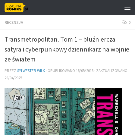
Skip to content
RECENZJA
0
Transmetropolitan. Tom 1 – bluźniercza
satyra i cyberpunkowy dziennikarz na wojnie
ze światem
PRZEZ
SYLWESTER WILK
· OPUBLIKOWANO
18/05/2018
· ZAKTUALIZOWANO
29/04/2025