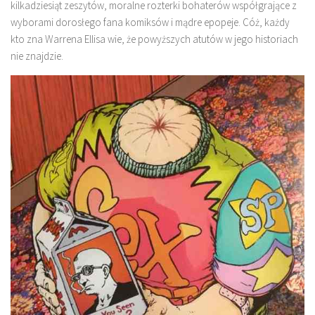
kilkadziesiąt zeszytów, moralne rozterki bohaterów współgrające z
wyborami dorosłego fana komiksów i mądre epopeje. Cóż, każdy
kto zna Warrena Ellisa wie, że powyższych atutów w jego historiach
nie znajdzie.