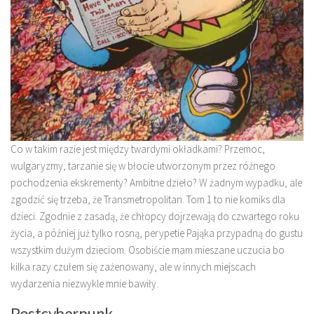
Co w takim razie jest między twardymi okładkami? Przemoc,
wulgaryzmy, tarzanie się w błocie utworzonym przez różnego
pochodzenia ekskrementy? Ambitne dzieło? W żadnym wypadku, ale
zgodzić się trzeba, że Transmetropolitan. Tom 1 to nie komiks dla
dzieci. Zgodnie z zasadą, że chłopcy dojrzewają do czwartego roku
życia, a później już tylko rosną, perypetie Pająka przypadną do gustu
wszystkim dużym dzieciom. Osobiście mam mieszane uczucia bo
kilka razy czułem się zażenowany, ale w innych miejscach
wydarzenia niezwykle mnie bawiły.
Postcyberpunk