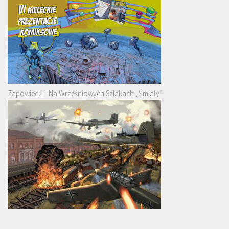
Zapowiedź – Na Wrześniowych Szlakach „Śmiały”