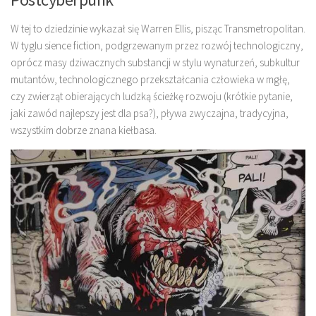
W tej to dziedzinie wykazał się Warren Ellis, pisząc Transmetropolitan.
W tyglu sience fiction, podgrzewanym przez rozwój technologiczny,
oprócz masy dziwacznych substancji w stylu wynaturzeń, subkultur
mutantów, technologicznego przekształcania człowieka w mgłę,
czy zwierząt obierających ludzką ścieżkę rozwoju (krótkie pytanie,
jaki zawód najlepszy jest dla psa?), pływa zwyczajna, tradycyjna,
wszystkim dobrze znana kiełbasa.