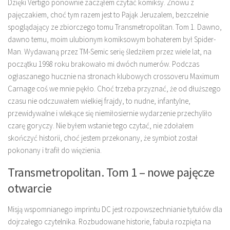
Dzięki Vertigo ponownie zacząłem czytać komiksy. Znowu z
pajęczakiem, choć tym razem jest to Pająk Jeruzalem, bezczelnie
spoglądający ze zbiorczego tomu Transmetropolitan. Tom 1. Dawno,
dawno temu, moim ulubionym komiksowym bohaterem był Spider-
Man. Wydawaną przez TM-Semic serię śledziłem przez wiele lat, na
początku 1998 roku brakowało mi dwóch numerów. Podczas
ogłaszanego hucznie na stronach klubowych crossoveru Maximum
Carnage coś we mnie pękło. Choć trzeba przyznać, że od dłuższego
czasu nie odczuwałem wielkiej frajdy, to nudne, infantylne,
przewidywalne i wlekące się niemiłosiernie wydarzenie przechyliło
czarę goryczy. Nie byłem wstanie tego czytać, nie zdołałem
skończyć historii, choć jestem przekonany, że symbiot został
pokonany i trafił do więzienia.
Transmetropolitan. Tom 1 – nowe pajęcze
otwarcie
Misją wspomnianego imprintu DC jest rozpowszechnianie tytułów dla
dojrzałego czytelnika. Rozbudowane historie, fabuła rozpięta na