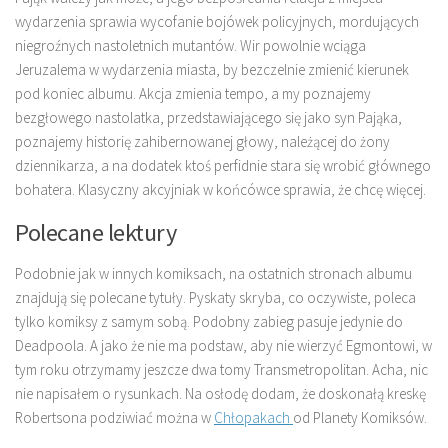
wydarzenia sprawia wycofanie bojówek policyjnych, mordujących
niegroźnych nastoletnich mutantów. Wir powolnie wciąga
Jeruzalema w wydarzenia miasta, by bezczelnie zmienić kierunek
pod koniec albumu. Akcja zmienia tempo, a my poznajemy
bezgłowego nastolatka, przedstawiającego się jako syn Pająka,
poznajemy historię zahibernowanej głowy, należącej do żony
dziennikarza, a na dodatek ktoś perfidnie stara się wrobić głównego
bohatera. Klasyczny akcyjniak w końcówce sprawia, że chcę więcej.
Polecane lektury
Podobnie jak w innych komiksach, na ostatnich stronach albumu
znajdują się polecane tytuły. Pyskaty skryba, co oczywiste, poleca
tylko komiksy z samym sobą. Podobny zabieg pasuje jedynie do
Deadpoola. A jako że nie ma podstaw, aby nie wierzyć Egmontowi, w
tym roku otrzymamy jeszcze dwa tomy Transmetropolitan. Acha, nic
nie napisałem o rysunkach. Na osłodę dodam, że doskonałą kreskę
Robertsona podziwiać można w
Chłopakach
od Planety Komiksów.