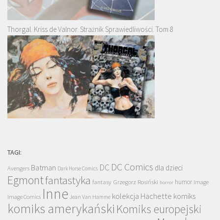
Thorgal. Kriss de Valnor. Strażnik Sprawiedliwości. Tom 8
TAGI:
DC Comics
DC
Batman
dla dzieci
Avengers
Dark Horse Comics
Egmont
fantastyka
Grzegorz Rosiński
humor
fantasy
Image
horror
Inne
kolekcja Hachette
komiks
Image Comics
Jean Van Hamme
komiks amerykański
Komiks europejski