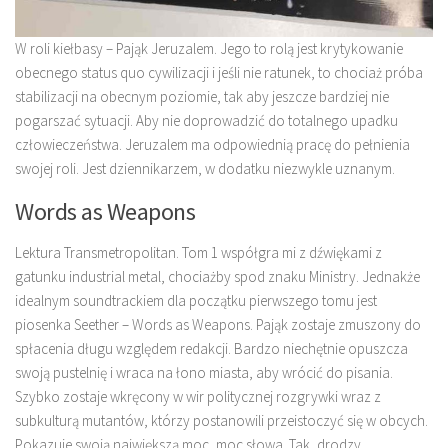
W roli kiełbasy – Pająk Jeruzalem. Jego to rolą jest krytykowanie
obecnego status quo cywilizacji i jeśli nie ratunek, to chociaż próba
stabilizacji na obecnym poziomie, tak aby jeszcze bardziej nie
pogarszać sytuacji. Aby nie doprowadzić do totalnego upadku
człowieczeństwa. Jeruzalem ma odpowiednią pracę do pełnienia
swojej roli. Jest dziennikarzem, w dodatku niezwykle uznanym.
Words as Weapons
Lektura Transmetropolitan. Tom 1 współgra mi z dźwiękami z
gatunku industrial metal, chociażby spod znaku Ministry. Jednakże
idealnym soundtrackiem dla początku pierwszego tomu jest
piosenka Seether – Words as Weapons. Pająk zostaje zmuszony do
spłacenia długu względem redakcji. Bardzo niechętnie opuszcza
swoją pustelnię i wraca na łono miasta, aby wrócić do pisania.
Szybko zostaje wkręcony w wir politycznej rozgrywki wraz z
subkulturą mutantów, którzy postanowili przeistoczyć się w obcych.
Pokazuje swoją największą moc, moc słowa. Tak, drodzy