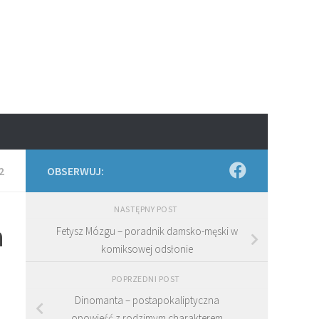
2
OBSERWUJ:
NASTĘPNY POST
a
Fetysz Mózgu – poradnik damsko-męski w
komiksowej odsłonie
POPRZEDNI POST
Dinomanta – postapokaliptyczna
opowieść z rodzimym charakterem