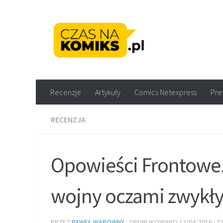
Skip to content
Recenzje komiksów M
Recenzje
Artykuły
Comics Netexpress
Pre
RECENZJA
Opowieści Frontowe.
wojny oczami zwykły
PRZEZ
PAWEŁ WAROWNY
· OPUBLIKOWANO
12/04/2016
· 