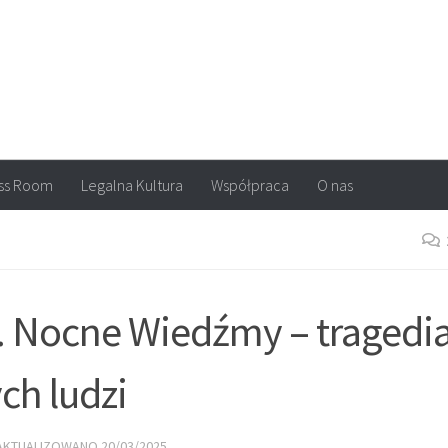
arvel, DC Comics, Image, newsy, konkursy. Wszystko o komiksach
ss Room
Legalna Kultura
Współpraca
O nas
 Nocne Wiedźmy – tragedi
ch ludzi
ZAKTUALIZOWANO
20/03/2025