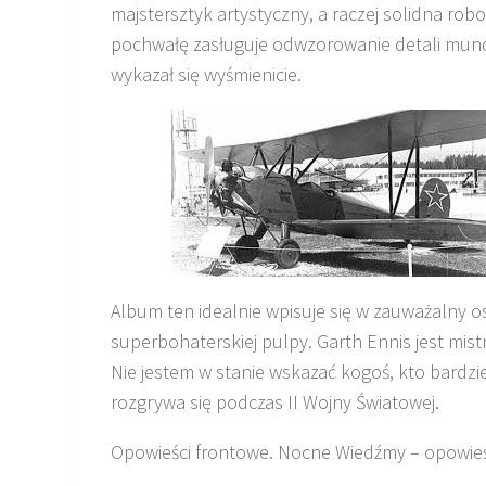
majstersztyk artystyczny, a raczej solidna ro
pochwałę zasługuje odwzorowanie detali mun
wykazał się wyśmienicie.
Album ten idealnie wpisuje się w zauważalny 
superbohaterskiej pulpy. Garth Ennis jest mis
Nie jestem w stanie wskazać kogoś, kto bardzi
rozgrywa się podczas II Wojny Światowej.
Opowieści frontowe. Nocne Wiedźmy – opowie