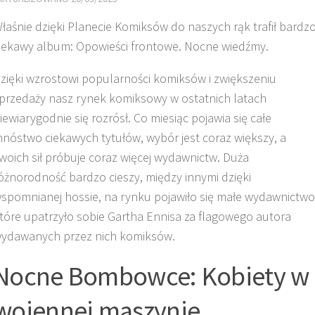
łaśnie dzięki Planecie Komiksów do naszych rąk trafił bardz
iekawy album: Opowieści frontowe. Nocne wiedźmy.
zięki wzrostowi popularności komiksów i zwiększeniu
przedaży nasz rynek komiksowy w ostatnich latach
iewiarygodnie się rozrósł. Co miesiąc pojawia się całe
nóstwo ciekawych tytułów, wybór jest coraz większy, a
woich sił próbuje coraz więcej wydawnictw. Duża
óżnorodność bardzo cieszy, między innymi dzięki
spomnianej hossie, na rynku pojawiło się małe wydawnictwo
tóre upatrzyło sobie Gartha Ennisa za flagowego autora
ydawanych przez nich komiksów.
Nocne Bombowce: Kobiety w
wojennej maszynie