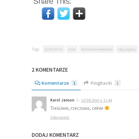
Share This:
Tagi:
Garth Ennis
Inne
komiks amerykański
obyczajowy
2 KOMENTARZE
Komentarze
1
Pingbacki
1
Karol Janson
13/04/2016 o 11:44
Treściwie, rzeczowo, celnie
Odpowiedz
DODAJ KOMENTARZ