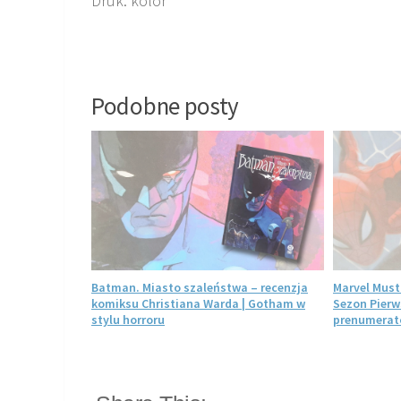
Druk: kolor
Podobne posty
ecenzja. Jak
Batman. Miasto szaleństwa – recenzja
Marvel Must
iszczył
komiksu Christiana Warda | Gotham w
Sezon Pierw
stylu horroru
prenumerato