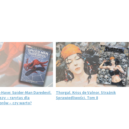
-Have: Spider-Man Daredevil.
Thorgal. Kriss de Valnor. Strażnik
szy – rarytas dla
Sprawiedliwości. Tom 8
rów – czy warto?