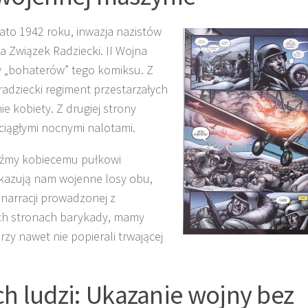
ato 1942 roku, inwazja nazistów
a Związek Radziecki. II Wojna
y „bohaterów” tego komiksu. Z
adziecki regiment przestarzałych
 kobiety. Z drugiej strony
 ciągłymi nocnymi nalotami.
dźmy kobiecemu pułkowi
kazują nam wojenne losy obu,
 narracji prowadzonej z
ych stronach barykady, mamy
órzy nawet nie popierali trwającej
h ludzi: Ukazanie wojny bez