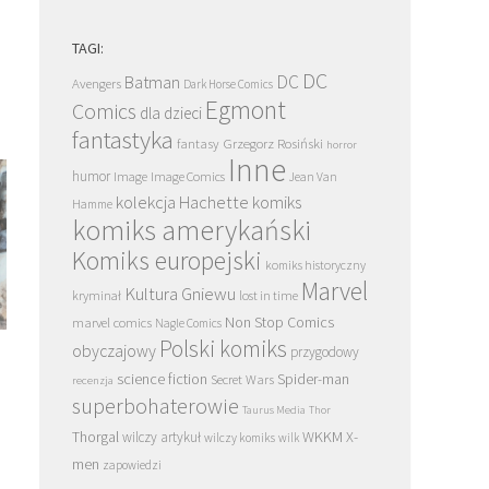
TAGI:
DC
DC
Batman
Avengers
Dark Horse Comics
Egmont
Comics
dla dzieci
fantastyka
Grzegorz Rosiński
fantasy
horror
Inne
humor
Image
Image Comics
Jean Van
kolekcja Hachette
komiks
Hamme
komiks amerykański
Komiks europejski
komiks historyczny
Marvel
Kultura Gniewu
kryminał
lost in time
Non Stop Comics
marvel comics
Nagle Comics
Polski komiks
G.I. Joe. Wojna z Drednokami. Tom 3 –
Smarkula. California Scr
obyczajowy
przygodowy
recenzja. Energon Universe z gazem
recenzja. Nie Scott Pilgri
science fiction
Spider-man
Secret Wars
recenzja
wdepniętym w podgłogę
wciąż przyciąga
superbohaterowie
Taurus Media
Thor
Thorgal
WKKM
X-
wilczy artykuł
wilczy komiks
wilk
men
zapowiedzi