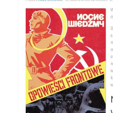
W
c
D
s
n
m
s
r
w
k
w