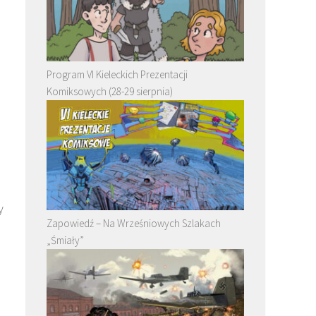
Program VI Kieleckich Prezentacji
Komiksowych (28-29 sierpnia)
y
Zapowiedź – Na Wrześniowych Szlakach
„Śmiały”