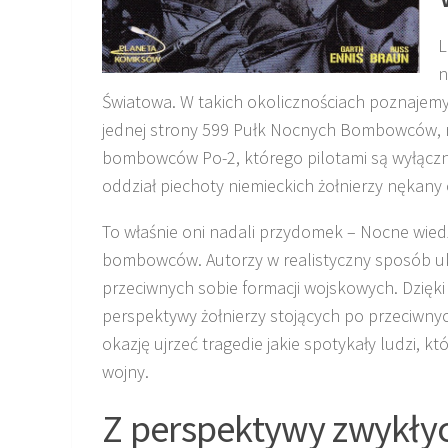
L
n
Światowa. W takich okolicznościach poznajem
jednej strony 599 Pułk Nocnych Bombowców, r
bombowców Po-2, którego pilotami są wyłącznie
oddział piechoty niemieckich żołnierzy nękany
To właśnie oni nadali przydomek – Nocne wie
bombowców. Autorzy w realistyczny sposób u
przeciwnych sobie formacji wojskowych. Dzięki
perspektywy żołnierzy stojących po przeciwn
okazję ujrzeć tragedie jakie spotykały ludzi, kt
wojny.
Z perspektywy zwykłyc