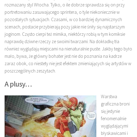
rozmazany styl Włocha. Tylko, o ile dobrze sprawdza się on przy
portretowaniu zasuwającego sprintera, o tyle niekoniecznie w
pozostałych sytuacjach. Czasami, w co bardziej dynamicznych
scenach, postacie przybierają pozy jakie nie śniły się najstarszym
joginom. Często cierpi też mimika, niektórzy robią w tym komiksie
naprawdę dziwne rzeczy ze swoimi twarzami. Na dokładkę tła
również wyglądają miejscami na nienaturalnie puste. Jakby tego było
mało, bywa, że główny bohater jest nie do poznania na kadrze
zaraz obok, co niestety nie jest efektem zmieniających się artystów w
poszczególnych zeszytach.
A plusy…
Warstwa
graficzna broni
się jedynie
fenomenalnie
wyglądającymi
błyskawicami i