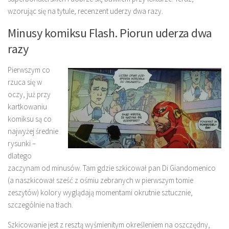
wzorując się na tytule, recenzent uderzy dwa razy.
Minusy komiksu Flash. Piorun uderza dwa
razy
Pierwszym co
rzuca się w
oczy, już przy
kartkowaniu
komiksu są co
najwyżej średnie
rysunki –
dlatego
zaczynam od minusów. Tam gdzie szkicował pan Di Giandomenico
(a naszkicował sześć z ośmiu zebranych w pierwszym tomie
zeszytów) kolory wyglądają momentami okrutnie sztucznie,
szczególnie na tłach.
Szkicowanie jest z resztą wyśmienitym określeniem na oszczędny,