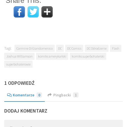
Share This:
Tagi:
Carmine Di Giandomenico
DC
DC Comics
DC Odrodzenie
Flash
Joshua Williamson
komiks amerykański
komiks superbohaterski
superbohaterowie
1 ODPOWIEDŹ
Komentarze
0
Pingbacki
1
DODAJ KOMENTARZ