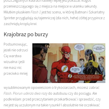
poszczególnych kadrach łatwiej i lepiej jest pokazać kogoś
przemieszczającego się z miejsca na miejsce w ułamku sekundy.
Milutkim plusikiem
Flash 1
jest też scena, w której Batman i Szkarłatny
Sprinter przyglądają się tajemniczej (dla nich, hehe) żółtej przypince z
zaschniętą kroplą krwi.
Krajobraz po burzy
Podsumowując,
jeżeli nie odrzuci
Cię warstwa
wizualna i jeśli
nie masz nic
przeciwko mniej
wysublimowanym opowieściom o trykociarzach, możesz zabrać
Flash. Piorun uderza dwa razy
do autobusu czy do pociągu. Ale
podkreślam: przed przeczytaniem przekartkować i sprawdzić, czy
nie jest się uczulonym na takie rysunki! I absolutnie nie oczekiwać