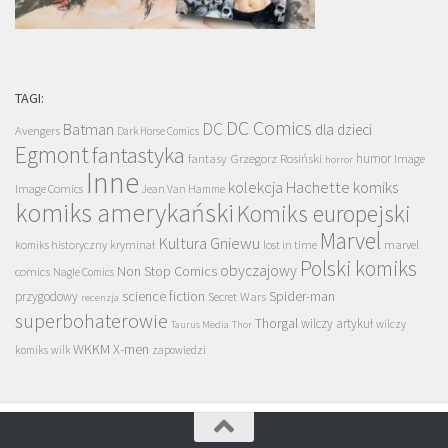
TAGI:
DC Comics
DC
Batman
dla dzieci
Avengers
Dark Horse Comics
Egmont
fantastyka
Grzegorz Rosiński
humor
fantasy
Image
horror
Inne
kolekcja Hachette
komiks
Image Comics
Jean Van Hamme
komiks amerykański
Komiks europejski
Marvel
Kultura Gniewu
komiks historyczny
kryminał
lost in time
marvel
Polski komiks
obyczajowy
Non Stop Comics
comics
Nagle Comics
science fiction
Spider-man
przygodowy
Secret Wars
recenzja
superbohaterowie
Thorgal
wilczy artykuł
wilczy
Taurus Media
Thor
WKKM
X-men
komiks
wilk
zapowiedzi