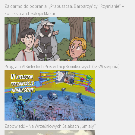
Za darmo do pobrania: „Prapuszcza. Barbarzyńcy i Rzymianie” –
komiks o archeologii Mazur
Program VI Kieleckich Prezentacji Komiksowych (28-29 sierpnia)
Zapowiedź – Na Wrześniowych Szlakach „Śmiały”