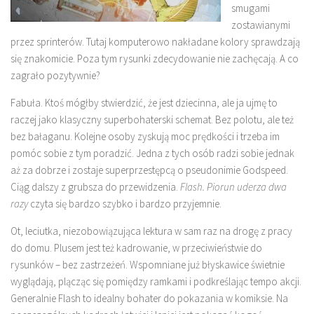
smugami
zostawianymi
przez sprinterów. Tutaj komputerowo nakładane kolory sprawdzają
się znakomicie. Poza tym rysunki zdecydowanie nie zachęcają. A co
zagrało pozytywnie?
Fabuła. Ktoś mógłby stwierdzić, że jest dziecinna, ale ja ujmę to
raczej jako klasyczny superbohaterski schemat. Bez polotu, ale też
bez bałaganu. Kolejne osoby zyskują moc prędkości i trzeba im
pomóc sobie z tym poradzić. Jedna z tych osób radzi sobie jednak
aż za dobrze i zostaje superprzestępcą o pseudonimie Godspeed.
Ciąg dalszy z grubsza do przewidzenia.
Flash. Piorun uderza dwa
razy
czyta się bardzo szybko i bardzo przyjemnie.
Ot, leciutka, niezobowiązująca lektura w sam raz na drogę z pracy
do domu. Plusem jest też kadrowanie, w przeciwieństwie do
rysunków – bez zastrzeżeń. Wspomniane już błyskawice świetnie
wyglądają, plącząc się pomiędzy ramkami i podkreślając tempo akcji.
Generalnie Flash to idealny bohater do pokazania w komiksie. Na