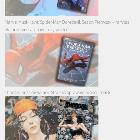
Marvel Must-Have: Spider-Man Daredevil. Sezon Pierwszy – rarytas
dla prenumeratorów – czy warto?
Thorgal. Kriss de Valnor. Strażnik Sprawiedliwości. Tom 8