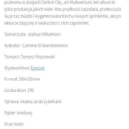
przełomu w dziejach Central City, ani Multiwersum, ten album to
tylko produkcja jakich wiele. Moc prędkości zaszalała, przetoczyła
się przez miasto i wygenerowała trochę nowych sprinterów, ale po
lekturze zdążymy o większości z nich zapomnieć.
Scenarzysta: Joshua Williamson
Ilustrator: Carmine Di Giandomenico
Tłumacz: Tomasz Kłoszewski
Wydawnictwo:
Egmont
Format: 165×255 mm
Liczba stron: 192
Oprawa: miękka ze skrzydełkami
Papier: kredowy
Druk: kolor